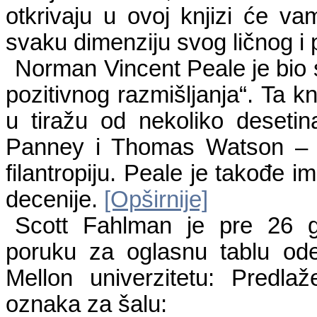
otkrivaju u ovoj knjizi će va
svaku dimenziju svog ličnog i 
Norman Vincent Peale je bio 
pozitivnog razmišljanja“. Ta kn
u tiražu od nekoliko desetin
Panney i Thomas Watson – i
filantropiju. Peale je takođe i
decenije.
[Opširnije]
Scott Fahlman je pre 26 g
poruku za oglasnu tablu ode
Mellon univerzitetu: Predla
oznaka za šalu: