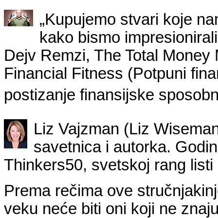
„Kupujemo stvari koje n
kako bismo impresionirali
Dejv Remzi, The Total Money 
Financial Fitness (Potpuni fina
postizanje finansijske sposobn
Liz Vajzman (Liz Wiseman)
savetnica i autorka. Godina
Thinkers50, svetskoj rang list
Prema rečima ove stručnjakinj
veku neće biti oni koji ne znaju