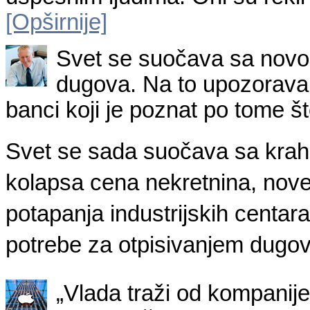
[Opširnije]
Svet se suočava sa nov
dugova. Na to upozorava V
banci koji je poznat po tome št
Svet se sada suočava sa krah
kolapsa cena nekretnina, nove
potapanja industrijskih centara
potrebe za otpisivanjem dugov
„Vlada traži od kompanije