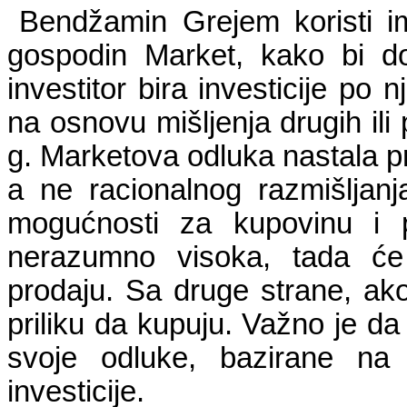
Bendžamin Grejem koristi im
gospodin Market, kako bi d
investitor bira investicije po
na osnovu mišljenja drugih ili
g. Marketova odluka nastala 
a ne racionalnog razmišljanj
mogućnosti za kupovinu i 
nerazumno visoka, tada će m
prodaju. Sa druge strane, ak
priliku da kupuju. Važno je da 
svoje odluke, bazirane na 
investicije.