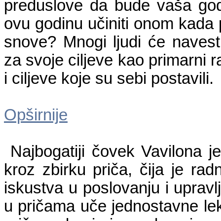
preduslove da bude vaša god
ovu godinu učiniti onom kada po
snove? Mnogi ljudi će navesti 
za svoje ciljeve kao primarni 
i ciljeve koje su sebi postavili.
Opširnije
Najbogatiji čovek Vavilona je
kroz zbirku priča, čija je ra
iskustva u poslovanju i upravl
u pričama uče jednostavne lek