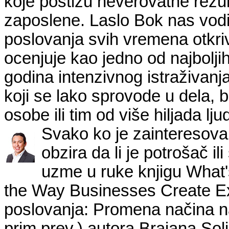
koje postižu neverovatne rezul
zaposlene. Laslo Bok nas vodi
poslovanja svih vremena otkri
ocenjuje kao jedno od najbolji
godina intenzivnog istraživanj
koji se lako sprovode u dela, bi
osobe ili tim od više hiljada lju
Svako ko je zainteresova
obzira da li je potrošač i
uzme u ruke knjigu What'
the Way Businesses Create Ex
poslovanja: Promena načina na 
prim.prev.) autora Brajana Soli