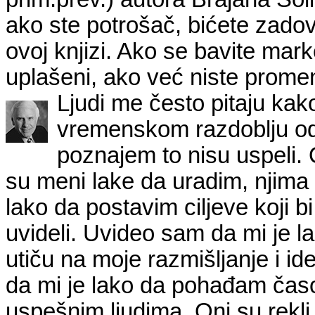
ako ste potrošač, bićete zadov
ovoj knjizi. Ako se bavite mar
uplašeni, ako već niste promeni
Ljudi me često pitaju ka
vremenskom razdoblju od
poznajem to nisu uspeli. 
su meni lake da uradim, njima 
lako da postavim ciljeve koji bi
uvideli. Uvideo sam da mi je l
utiču na moje razmišljanje i id
da mi je lako da pohađam čas
uspešnim ljudima. Oni su rekli 