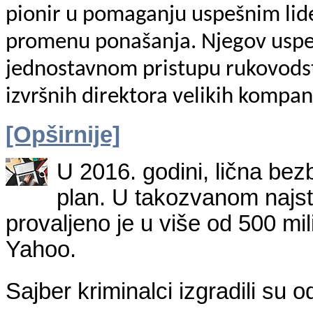
pionir u pomaganju uspešnim lide
promenu ponašanja. Njegov uspeh
jednostavnom pristupu rukovodst
izvršnih direktora velikih kompan
[Opširnije]
U 2016. godini, lična bez
plan. U takozvanom najs
provaljeno je u više od 500 mi
Yahoo.
Sajber kriminalci izgradili su o