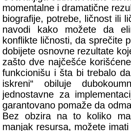
momentalne i dramatične rezul
biografije, potrebe, ličnost il
navodi kako možete da elim
konflikte ličnosti, da sprečite
dobijete osnovne rezultate koje
zašto dve najčešće korišćene 
funkcionišu i šta bi trebalo d
iskreni“ obiluje dubokoum
jednostavne za implementaci
garantovano pomaže da odmah 
Bez obzira na to koliko mal
manjak resursa, možete imati vi