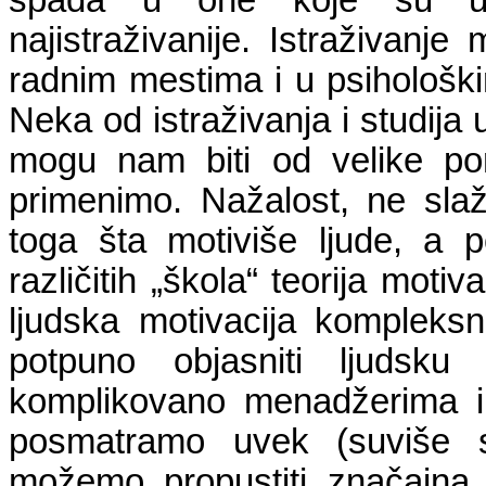
spada u one koje su u d
najistraživanije. Istraživanje
radnim mestima i u psihološki
Neka od istraživanja i studija
mogu nam biti od velike po
primenimo. Nažalost, ne slaž
toga šta motiviše ljude, a 
različitih „škola“ teorija mot
ljudska motivacija kompleksn
potpuno objasniti ljudsku
komplikovano menadžerima i
posmatramo uvek (suviše 
možemo propustiti značajna