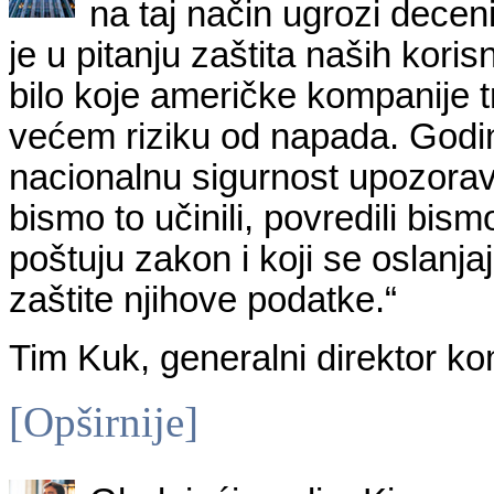
na taj način ugrozi decen
je u pitanju zaštita naših koris
bilo koje američke kompanije t
većem riziku od napada. Godina
nacionalnu sigurnost upozorava
bismo to učinili, povredili bi
poštuju zakon i koji se oslanj
zaštite njihove podatke.“
Tim Kuk, generalni direktor k
[Opširnije]