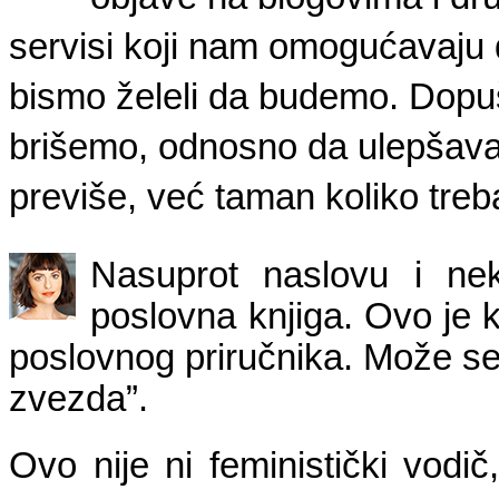
servisi koji nam omogućavaju
bismo želeli da budemo. Dopu
brišemo, odnosno da ulepšavamo
previše, već taman koliko treba
Nasuprot naslovu i nek
poslovna knjiga. Ovo je
poslovnog priručnika. Može se č
zvezda”.
Ovo nije ni feministički vodi