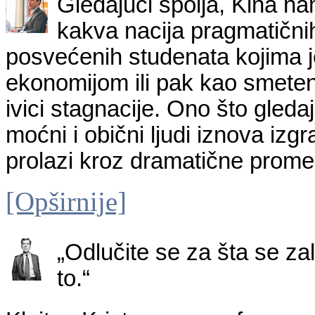
Gledajući spolja, Kina na
kakva nacija pragmatičnih
posvećenih studenata kojima 
ekonomijom ili pak kao smeteni
ivici stagnacije. Ono što gleda
moćni i obični ljudi iznova izgr
prolazi kroz dramatične prome
[Opširnije]
„Odlučite se za šta se za
to.“