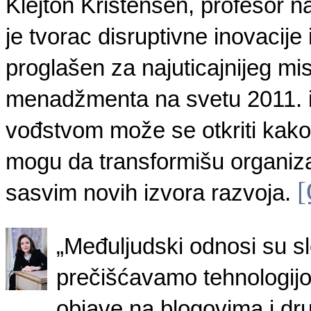
Klejton Kristensen, profesor 
je tvorac disruptivne inovacije 
proglašen za najuticajnijeg mis
menadžmenta na svetu 2011. i
vođstvom može se otkriti kako no
mogu da transformišu organiza
[
sasvim novih izvora razvoja.
„Međuljudski odnosi su sl
prečišćavamo tehnologijo
objave na blogovima i d