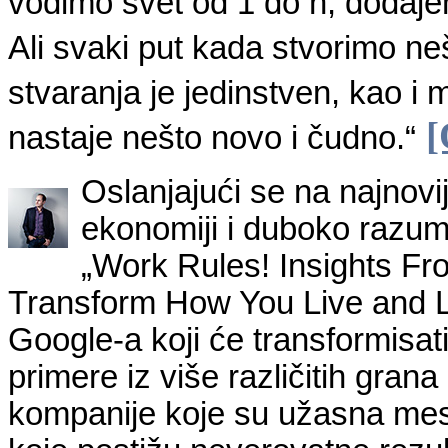
vodimo svet od 1 do n, dodaje
Ali svaki put kada stvorimo ne
stvaranja je jedinstven, kao i
[
nastaje nešto novo i čudno.“
Oslanjajući se na najnovij
ekonomiji i duboko razume
„Work Rules! Insights Fr
Transform How You Live and Le
Google-a koji će transformisat
primere iz više različitih grana
kompanije koje su užasna mes