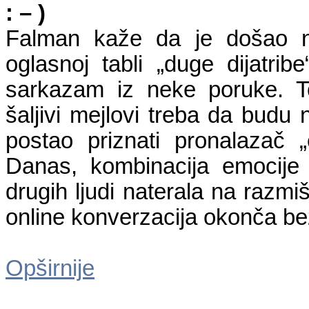
: – )
Falman kaže da je došao na
oglasnoj tabli „duge dijatribe“
sarkazam iz neke poruke. T
šaljivi mejlovi treba da budu
postao priznati pronalazač 
Danas, kombinacija emocije i
drugih ljudi naterala na razmi
online konverzacija okonča be
Opširnije