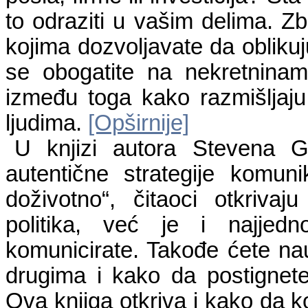
to odraziti u vašim delima. Zbo
kojima dozvoljavate da oblikuj
se obogatite na nekretninam
između toga kako razmišljaj
ljudima.
[Opširnije]
U knjizi autora Stevena G
autentične strategije komuni
doživotno“, čitaoci otkriva
politika, već je i najjedno
komunicirate. Takođe ćete nau
drugima i kako da postignet
Ova knjiga otkriva i kako da ko