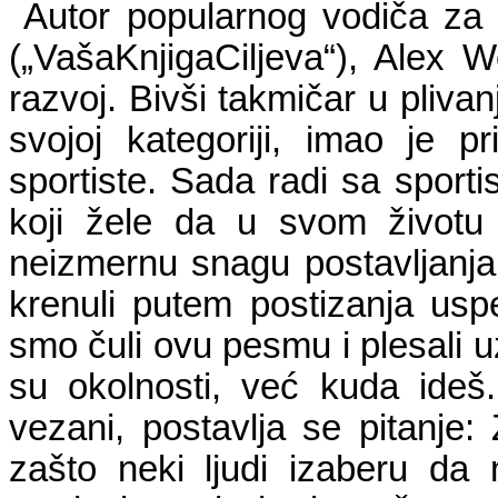
Autor popularnog vodiča za 
(„VašaKnjigaCiljeva“), Alex W
razvoj. Bivši takmičar u pliva
svojoj kategoriji, imao je p
sportiste. Sada radi sa sport
koji žele da u svom životu 
neizmernu snagu postavljanja ci
krenuli putem postizanja us
smo čuli ovu pesmu i plesali uz
su okolnosti, već kuda ideš
vezani, postavlja se pitanje:
zašto neki ljudi izaberu d