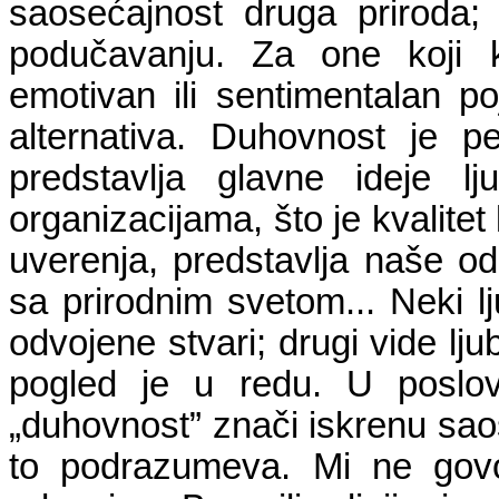
saosećajnost druga priroda; 
podučavanju. Za one koji k
emotivan ili sentimentalan po
alternativa. Duhovnost je p
predstavlja glavne ideje l
organizacijama, što je kvalitet 
uverenja, predstavlja naše 
sa prirodnim svetom... Neki l
odvojene stvari; drugi vide lju
pogled je u redu. U poslovan
„duhovnost” znači iskrenu saos
to podrazumeva. Mi ne govo