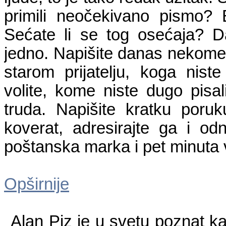
primili neočekivano pismo? 
Sećate li se tog osećaja? D
jedno. Napišite danas nekome
starom prijatelju, koga nist
volite, kome niste dugo pisal
truda. Napišite kratku poru
koverat, adresirajte ga i o
poštanska marka i pet minuta
Opširnije
Alan Piz je u svetu poznat k