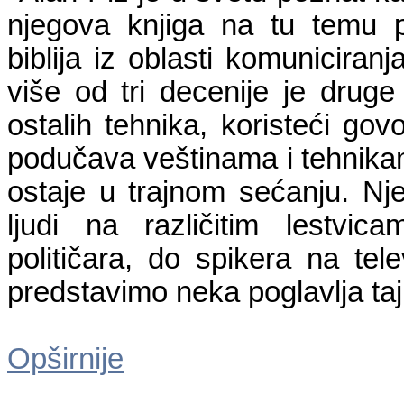
njegova knjiga na tu temu po
biblija iz oblasti komunicira
više od tri decenije je dru
ostalih tehnika, koristeći govo
podučava veštinama i tehnikam
ostaje u trajnom sećanju. Nje
ljudi na različitim lestvic
političara, do spikera na tel
predstavimo neka poglavlja taj
Opširnije