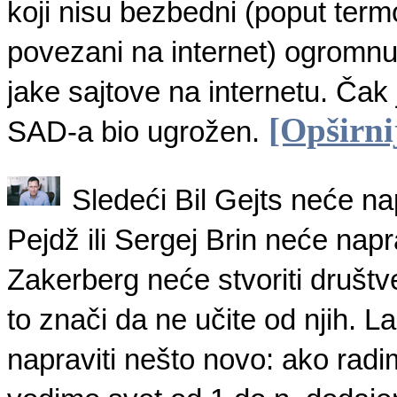
koji nisu bezbedni (poput term
povezani na internet)
ogromnu
jake sajtove na internetu. Čak
[Opširni
SAD-a bio
ugrožen
.
Sledeći Bil Gejts neće nap
Pejdž ili Sergej Brin neće napr
Zakerberg neće stvoriti društv
to znači da ne učite od njih. L
napraviti nešto novo: ako rad