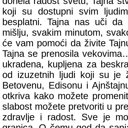
donela radost svetu, Tajna stv
koji su dostupni svim ljudim
besplatni. Tajna nas uči d
mišlju, svakim minutom, svakog
će vam pomoći da živite Tajnu
Tajna se prenosila vekovima… 
ukradena, kupljena za beskra
od izuzetnih ljudi koji su je ž
Betovenu, Edisonu i Ajnšta
otkriva kako možete promenit
slabost možete pretvoriti u pr
zdravlje i radost. Sve je 
granica. O čemu god da sanjat