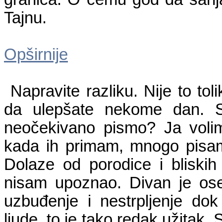
Tajnu.
Opširnije
Napravite razliku. Nije to t
da ulepšate nekome dan. Sv
neočekivano pismo? Ja voli
kada ih primam, mnogo pisama
Dolaze od porodice i bliskih p
nisam upoznao. Divan je ose
uzbuđenje i nestrpljenje do
ljude, to je tako redak užitak.