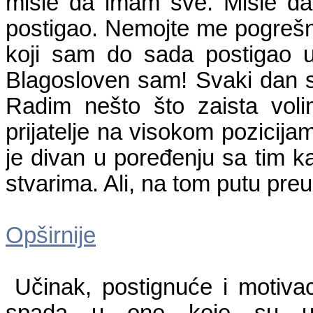
misle da imam sve. Misle d
postigao. Nemojte me pogrešn
koji sam do sada postigao u
Blagosloven sam! Svaki dan 
Radim nešto što zaista vol
prijatelje na visokom pozicij
je divan u poređenju sa tim 
stvarima. Ali, na tom putu preu
Opširnije
Učinak, postignuće i motivac