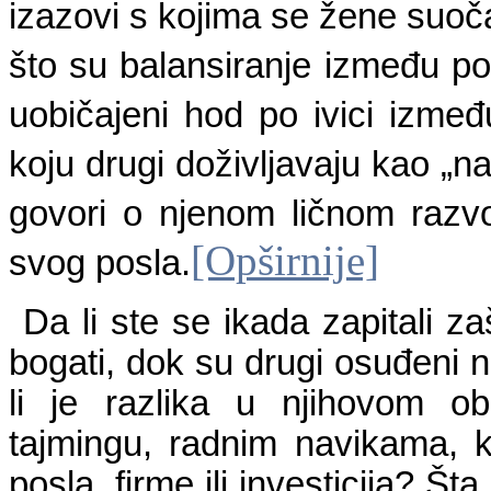
izazovi s kojima se žene suoč
što su balansiranje između pos
uobičajeni hod po ivici izme
koju drugi doživljavaju kao „n
govori o njenom ličnom razvoj
[Opširnije]
svog posla.
Da li ste se ikada zapitali za
bogati, dok su drugi osuđeni 
li je razlika u njihovom obr
tajmingu, radnim navikama, ko
posla, firme ili investicija? Št