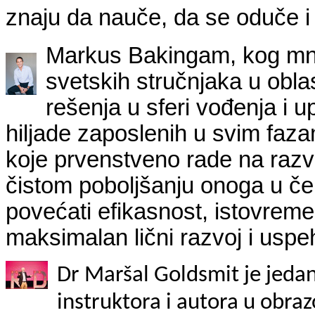
znaju da nauče, da se oduče i
Markus Bakingam, kog mno
svetskih stručnjaka u oblas
rešenja u sferi vođenja i u
hiljade zaposlenih u svim faza
koje prvenstveno rade na razv
čistom poboljšanju onoga u č
povećati efikasnost, istovreme
maksimalan lični razvoj i uspe
Dr Maršal Goldsmit je jeda
instruktora i autora u obra