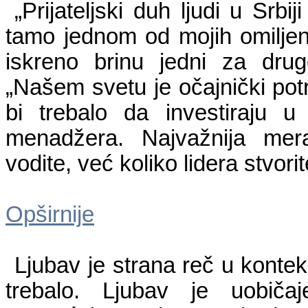
„Prijateljski duh ljudi u Srbi
tamo jednom od mojih omiljeni
iskreno brinu jedni za drug
„Našem svetu je očajnički pot
bi trebalo da investiraju u
menadžera. Najvažnija mera
vodite, već koliko lidera stvor
Opširnije
Ljubav je strana reč u kontek
trebalo. Ljubav je uobič