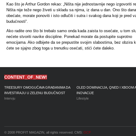
Kao što je Arthur Gordon rekao: „Ništa nije jednostavnije nego izgovoriti re
Ništa nije teže nego živeti u skladu sa njima, iz dana u dan. Ono što dan
obećate, morate ponoviti i isto odlučiti i sutra i svakog dana koji je pred 
budućnosti“.
Ako radite ono što bi trebalo samo onda kada zaista to osećate, u tom sl
nećete stvoriti navike discipline. Ponekad morate da postupite suprotno
emocijama. Ako odbijete da se prepustite svojim slabostima, bez obzira 
ćete se sjajno zbog toga u trenutku osećati, stići ćete daleko.
CONTENT_OF_NEW!
TREESURY OMOGUĆAVA GRAĐANIMA DA
OLED DOMINACIJA, QNED I XBOOM 
INVESTIRAJU U ZELENU BUDUĆNOST
INOVACIJE
Intervju
Lifestyle
© 2008 PROFIT MAGAZIN, all rights reserved. CMS:
OCP