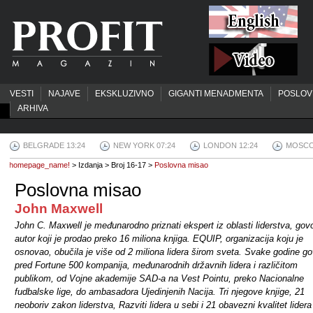
VESTI
NAJAVE
EKSKLUZIVNO
GIGANTI MENADMENTA
POSLOV
ARHIVA
BELGRADE 13:24
NEW YORK 07:24
LONDON 12:24
MOSCO
homepage_name!
> Izdanja > Broj 16-17 >
Poslovna misao
Poslovna misao
John Maxwell
John C. Maxwell je međunarodno priznati ekspert iz oblasti liderstva, govo
autor koji je prodao preko 16 miliona knjiga. EQUIP, organizacija koju je
osnovao, obučila je više od 2 miliona lidera širom sveta. Svake godine go
pred Fortune 500 kompanija, međunarodnih državnih lidera i različitom
publikom, od Vojne akademije SAD-a na Vest Pointu, preko Nacionalne
fudbalske lige, do ambasadora Ujedinjenih Nacija. Tri njegove knjige, 21
neoboriv zakon liderstva, Razviti lidera u sebi i 21 obavezni kvalitet lidera