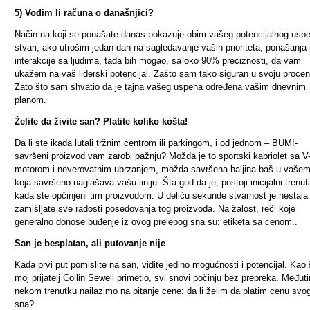
5) Vodim li računa o današnjici?
Način na koji se ponašate danas pokazuje obim vašeg potencijalnog usp
stvari, ako utrošim jedan dan na sagledavanje vaših prioriteta, ponašanja 
interakcije sa ljudima, tada bih mogao, sa oko 90% preciznosti, da vam
ukažem na vaš liderski potencijal. Zašto sam tako siguran u svoju proce
Zato što sam shvatio da je tajna vašeg uspeha određena vašim dnevnim
planom.
Želite da živite san? Platite koliko košta!
Da li ste ikada lutali tržnim centrom ili parkingom, i od jednom – BUM!-
savršeni proizvod vam zarobi pažnju? Možda je to sportski kabriolet sa V
motorom i neverovatnim ubrzanjem, možda savršena haljina baš u vašem 
koja savršeno naglašava vašu liniju. Šta god da je, postoji inicijalni trenut
kada ste opčinjeni tim proizvodom. U deliću sekunde stvarnost je nestala
zamišljate sve radosti posedovanja tog proizvoda. Na žalost, reči koje
generalno donose buđenje iz ovog prelepog sna su: etiketa sa cenom..
San je besplatan, ali putovanje nije
Kada prvi put pomislite na san, vidite jedino mogućnosti i potencijal. Kao 
moj prijatelj Collin Sewell primetio, svi snovi počinju bez prepreka. Međut
nekom trenutku nailazimo na pitanje cene: da li želim da platim cenu svo
sna?