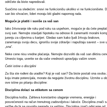
odričete da biste napredovali.
Suočimo sa sledećim: snovi ne funkcionišu ukoliko vi ne funkcionišete. D
san bio shvaćen, lideri moraju biti gladni napornog rada.
Moguće je platiti i suviše za vaš san
Iako žrtvovanje ide ruku pod ruku sa uspehom, moguće je da ćete preplati
svoj san. Nemojte stavljati hipoteku na odnose ili zanemariti moralni kom
jurenju za ciljevima u karijeri. Gledao sam kako ljudi žrtvuju brakove,
zanemaruju svoju decu, ignorišu svoje zdravlje i napuštaju savest – sve 
„sna“.
Neke cene nisu vredne plaćanja. Nemojte dozvoliti da vaš san diktira cen
Umesto toga, uverite se da vaše vrednosti upravljaju vašim snom.
Četiri istine o disciplini
Za šta ste rođeni da uradite? Koji je vaš san? Da biste postali ona osoba
koju imate potencijala, morate da negujete životnu disciplinu. Uzmite u ob
ove istine po pitanju discipline:
Disciplina dolazi sa etiketom sa cenom
Disciplina košta. Zahteva konstantno ulaganje vremena, energije i
posvećenosti na račun trenutnog zadovoljstva i lakoće. Disciplina znači s
vežbe da bi se osvojila nagrada za veštinu. Disciplina znači odricanje od