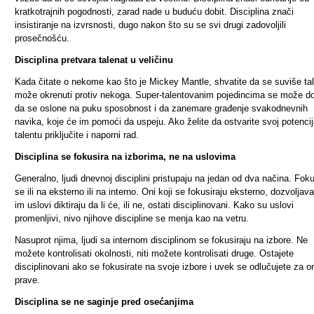
kratkotrajnih pogodnosti, zarad nade u buduću dobit. Disciplina znači
insistiranje na izvrsnosti, dugo nakon što su se svi drugi zadovoljili
prosečnošću.
Disciplina pretvara talenat u veličinu
Kada čitate o nekome kao što je Mickey Mantle, shvatite da se suviše ta
može okrenuti protiv nekoga. Super-talentovanim pojedincima se može do
da se oslone na puku sposobnost i da zanemare građenje svakodnevnih
navika, koje će im pomoći da uspeju. Ako želite da ostvarite svoj potencij
talentu priključite i naporni rad.
Disciplina se fokusira na izborima, ne na uslovima
Generalno, ljudi dnevnoj disciplini pristupaju na jedan od dva načina. Foku
se ili na eksterno ili na interno. Oni koji se fokusiraju eksterno, dozvoljav
im uslovi diktiraju da li će, ili ne, ostati disciplinovani. Kako su uslovi
promenljivi, nivo njihove discipline se menja kao na vetru.
Nasuprot njima, ljudi sa internom disciplinom se fokusiraju na izbore. Ne
možete kontrolisati okolnosti, niti možete kontrolisati druge. Ostajete
disciplinovani ako se fokusirate na svoje izbore i uvek se odlučujete za o
prave.
Disciplina se ne saginje pred osećanjima