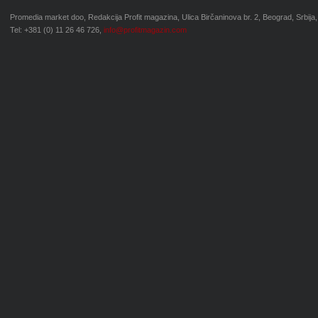
Promedia market doo, Redakcija Profit magazina, Ulica Birčaninova br. 2, Beograd, Srbija,
Tel: +381 (0) 11 26 46 726,
info@profitmagazin.com