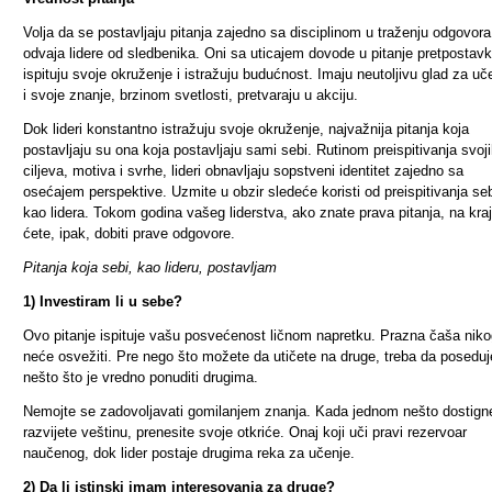
Volja da se postavljaju pitanja zajedno sa disciplinom u traženju odgovora
odvaja lidere od sledbenika. Oni sa uticajem dovode u pitanje pretpostavk
ispituju svoje okruženje i istražuju budućnost. Imaju neutoljivu glad za u
i svoje znanje, brzinom svetlosti, pretvaraju u akciju.
Dok lideri konstantno istražuju svoje okruženje, najvažnija pitanja koja
postavljaju su ona koja postavljaju sami sebi. Rutinom preispitivanja svoj
ciljeva, motiva i svrhe, lideri obnavljaju sopstveni identitet zajedno sa
osećajem perspektive. Uzmite u obzir sledeće koristi od preispitivanja se
kao lidera. Tokom godina vašeg liderstva, ako znate prava pitanja, na kra
ćete, ipak, dobiti prave odgovore.
Pitanja koja sebi, kao lideru, postavljam
1) Investiram li u sebe?
Ovo pitanje ispituje vašu posvećenost ličnom napretku. Prazna čaša nik
neće osvežiti. Pre nego što možete da utičete na druge, treba da poseduj
nešto što je vredno ponuditi drugima.
Nemojte se zadovoljavati gomilanjem znanja. Kada jednom nešto dostignet
razvijete veštinu, prenesite svoje otkriće. Onaj koji uči pravi rezervoar
naučenog, dok lider postaje drugima reka za učenje.
2) Da li istinski imam interesovanja za druge?