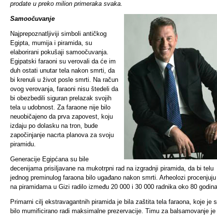
prodate u preko milion primeraka svaka.
Samoočuvanje
Najprepoznatljiviji simboli antičkog
Egipta, mumija i piramida, su
elaborirani pokušaji samoočuvanja.
Egipatski faraoni su verovali da će im
duh ostati unutar tela nakon smrti, da
bi krenuli u život posle smrti. Na račun
ovog verovanja, faraoni nisu štedeli da
bi obezbedili siguran prelazak svojih
tela u udobnost. Za faraone nije bilo
neuobičajeno da prva zapovest, koju
izdaju po dolasku na tron, bude
započinjanje nacrta planova za svoju
piramidu.
Generacije Egipćana su bile
decenijama prisiljavane na mukotrpni rad na izgradnji piramida, da bi telu
jednog preminulog faraona bilo ugađano nakon smrti. Arheolozi procenjuju
na piramidama u Gizi radilo između 20 000 i 30 000 radnika oko 80 godina
Primarni cilj ekstravagantnih piramida je bila zaštita tela faraona, koje je
bilo mumificirano radi maksimalne prezervacije. Timu za balsamovanje je 