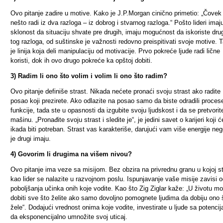
Ovo pitanje zadire u motive. Kako je J.P.Morgan cinično primetio: „Čovek
nešto radi iz dva razloga – iz dobrog i stvarnog razloga.“ Pošto lideri imaj
sklonost da situaciju shvate pre drugih, imaju mogućnost da iskoriste dru
tog razloga, od suštinske je važnosti redovno preispitivati svoje motive. 
je linija koja deli manipulaciju od motivacije. Prvo pokreće ljude radi lične
koristi, dok ih ovo drugo pokreće ka opštoj dobiti.
3) Radim li ono što volim i volim li ono što radim?
Ovo pitanje definiše strast. Nikada nećete pronaći svoju strast ako radite
posao koji prezirete. Ako odlazite na posao samo da biste odradili procese
funkcije, tada ste u opasnosti da izgubite svoju ljudskost i da se pretvorit
mašinu. „Pronađite svoju strast i sledite je“, je jedini savet o karijeri koji
ikada biti potreban. Strast vas karakteriše, darujući vam više energije neg
je drugi imaju.
4) Govorim li drugima na višem nivou?
Ovo pitanje ima veze sa misijom. Bez obzira na privrednu granu u kojoj s
kao lider se nalazite u razvojnom poslu. Ispunjavanje vaše misije zavisi 
poboljšanja učinka onih koje vodite. Kao što Zig Ziglar kaže: „U životu m
dobiti sve što želite ako samo dovoljno pomognete ljudima da dobiju ono 
žele“. Dodajući vrednost onima koje vodite, investirate u ljude sa potenci
da eksponencijalno umnožite svoj uticaj.