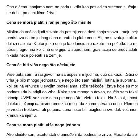
Ono o čemu sanjamo nam ne pada u krilo kao posledica srećnog slučaja
se dobiti po ceni lične žrtve.
Cena se mora platiti i ranije nego što mislite
Mislim da većina ljudi shvata da postoji cena dostizanja snova. Imaju ne
predstavu da će jednog dana morati da plate cenu. Ali, ne shvataju koliko
dolazi naplata. Kretanje ka snu je kao lansiranje rakete: na početku se m
utrošiti ogromna količina energije. U suprotnom, gravitacija će preovladati 
nikada neće poleteti sa zemlje.
Cena će biti viša nego što očekujete
Više puta sam, u razgovorima sa uspešnim ljudima, čuo da kažu: „Stići d
vrha je bilo mnogo jednostavnije nego što sam mislio“. Istina je suprotna.
koji su na vrhuncu u svojim profesijama ističu teškoće i žrtve koje su mor
podnesu da bi stigli do vrha. Kako sam mnogo putovao, naučio sam taksi
princip: UVEK saznajte cenu pre nego što uđete u taksi. Na žalost, snovi
daleko složeniji da bismo precizno mogli da znamo stvarnu cenu. Plemeniti
je vredan troškova, ali potpuna cena neće biti očigledna sve dok već nis
krenuli ka njemu.
Cena se mora platiti više nego jednom
Ako sledite san, bićete stalno prinuđeni da podnosite žrtve. Morate da se