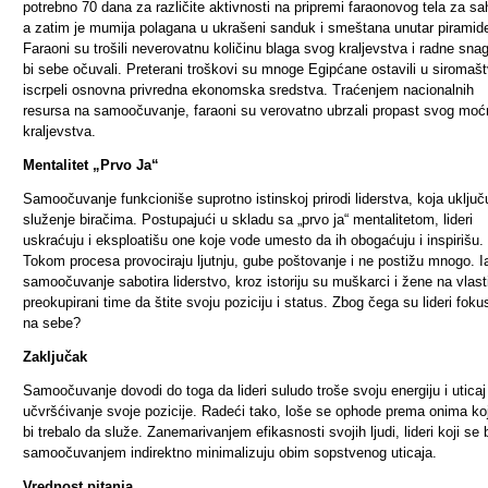
potrebno 70 dana za različite aktivnosti na pripremi faraonovog tela za sa
a zatim je mumija polagana u ukrašeni sanduk i smeštana unutar piramid
Faraoni su trošili neverovatnu količinu blaga svog kraljevstva i radne sna
bi sebe očuvali. Preterani troškovi su mnoge Egipćane ostavili u siromašt
iscrpeli osnovna privredna ekonomska sredstva. Traćenjem nacionalnih
resursa na samoočuvanje, faraoni su verovatno ubrzali propast svog mo
kraljevstva.
Mentalitet „Prvo Ja“
Samoočuvanje funkcioniše suprotno istinskoj prirodi liderstva, koja uključ
služenje biračima. Postupajući u skladu sa „prvo ja“ mentalitetom, lideri
uskraćuju i eksploatišu one koje vode umesto da ih obogaćuju i inspirišu.
Tokom procesa provociraju ljutnju, gube poštovanje i ne postižu mnogo. I
samoočuvanje sabotira liderstvo, kroz istoriju su muškarci i žene na vlasti 
preokupirani time da štite svoju poziciju i status. Zbog čega su lideri fokus
na sebe?
Zaključak
Samoočuvanje dovodi do toga da lideri suludo troše svoju energiju i uticaj
učvršćivanje svoje pozicije. Radeći tako, loše se ophode prema onima ko
bi trebalo da služe. Zanemarivanjem efikasnosti svojih ljudi, lideri koji se
samoočuvanjem indirektno minimalizuju obim sopstvenog uticaja.
Vrednost pitanja