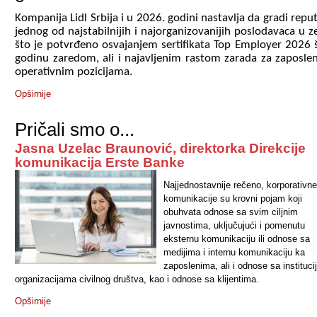
Kompanija Lidl Srbija i u 2026. godini nastavlja da gradi reput
jednog od najstabilnijih i najorganizovanijih poslodavaca u ze
što je potvrđeno osvajanjem sertifikata Top Employer 2026 
godinu zaredom, ali i najavljenim rastom zarada za zaposle
operativnim pozicijama.
Opširnije
Pričali smo o...
Jasna Uzelac Braunović, direktorka Direkcije
komunikacija Erste Banke
Najjednostavnije rečeno, korporativne
komunikacije su krovni pojam koji
obuhvata odnose sa svim ciljnim
javnostima, uključujući i pomenutu
eksternu komunikaciju ili odnose sa
medijima i internu komunikaciju ka
zaposlenima, ali i odnose sa instituci
organizacijama civilnog društva, kao i odnose sa klijentima.
Opširnije