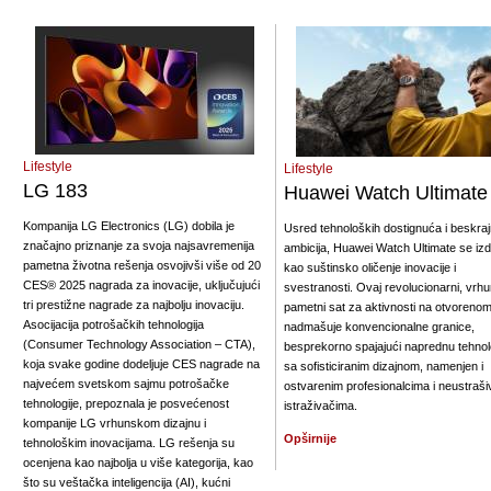
Lifestyle
Lifestyle
LG 183
Huawei Watch Ultimate
Kompanija LG Electronics (LG) dobila je
Usred tehnoloških dostignuća i beskraj
značajno priznanje za svoja najsavremenija
ambicija, Huawei Watch Ultimate se iz
pametna životna rešenja osvojivši više od 20
kao suštinsko oličenje inovacije i
CES® 2025 nagrada za inovacije, uključujući
svestranosti. Ovaj revolucionarni, vrhu
tri prestižne nagrade za najbolju inovaciju.
pametni sat za aktivnosti na otvoreno
Asocijacija potrošačkih tehnologija
nadmašuje konvencionalne granice,
(Consumer Technology Association – CTA),
besprekorno spajajući naprednu tehnol
koja svake godine dodeljuje CES nagrade na
sa sofisticiranim dizajnom, namenjen i
najvećem svetskom sajmu potrošačke
ostvarenim profesionalcima i neustraši
tehnologije, prepoznala je posvećenost
istraživačima.
kompanije LG vrhunskom dizajnu i
Opširnije
tehnološkim inovacijama. LG rešenja su
ocenjena kao najbolja u više kategorija, kao
što su veštačka inteligencija (AI), kućni