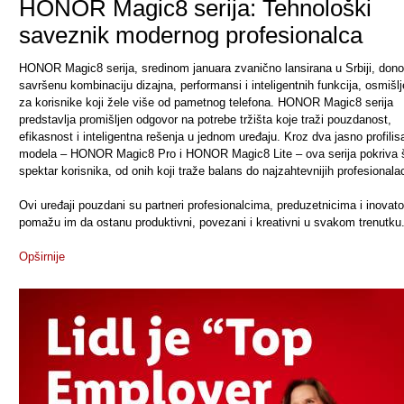
HONOR Magic8 serija: Tehnološki
saveznik modernog profesionalca
HONOR Magic8 serija, sredinom januara zvanično lansirana u Srbiji, dono
savršenu kombinaciju dizajna, performansi i inteligentnih funkcija, osmišl
za korisnike koji žele više od pametnog telefona. HONOR Magic8 serija
predstavlja promišljen odgovor na potrebe tržišta koje traži pouzdanost,
efikasnost i inteligentna rešenja u jednom uređaju. Kroz dva jasno profilis
modela – HONOR Magic8 Pro i HONOR Magic8 Lite – ova serija pokriva š
spektar korisnika, od onih koji traže balans do najzahtevnijih profesionala
Ovi uređaji pouzdani su partneri profesionalcima, preduzetnicima i inovato
pomažu im da ostanu produktivni, povezani i kreativni u svakom trenutku
Opširnije