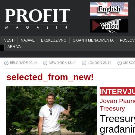
VESTI
NAJAVE
EKSKLUZIVNO
GIGANTI MENADMENTA
POSLOV
ARHIVA
BELGRADE 00:14
NEW YORK 18:14
LONDON 23:14
MOSCO
selected_from_new!
INTERVJ
Jovan Paun
Treesury
Treesu
građani