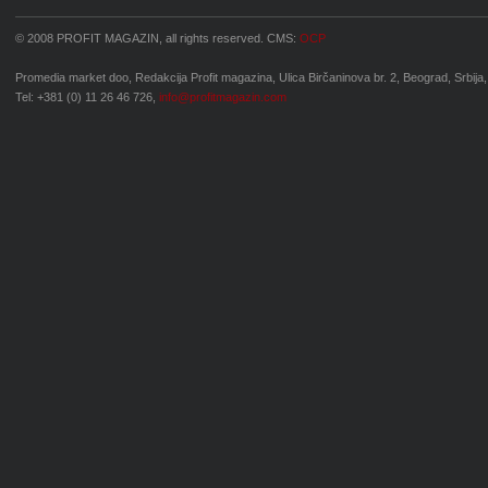
© 2008 PROFIT MAGAZIN, all rights reserved. CMS:
OCP
Promedia market doo, Redakcija Profit magazina, Ulica Birčaninova br. 2, Beograd, Srbija,
Tel: +381 (0) 11 26 46 726,
info@profitmagazin.com