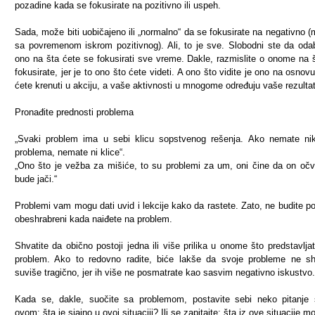
pozadine kada se fokusirate na pozitivno ili uspeh.
Sada, može biti uobičajeno ili „normalno“ da se fokusirate na negativno 
sa povremenom iskrom pozitivnog). Ali, to je sve. Slobodni ste da oda
ono na šta ćete se fokusirati sve vreme. Dakle, razmislite o onome na 
fokusirate, jer je to ono što ćete videti. A ono što vidite je ono na osnov
ćete krenuti u akciju, a vaše aktivnosti u mnogome određuju vaše rezulta
Pronađite prednosti problema
„Svaki problem ima u sebi klicu sopstvenog rešenja. Ako nemate ni
problema, nemate ni klice“.
„Ono što je vežba za mišiće, to su problemi za um, oni čine da on očv
bude jači.“
Problemi vam mogu dati uvid i lekcije kako da rastete. Zato, ne budite p
obeshrabreni kada naiđete na problem.
Shvatite da obično postoji jedna ili više prilika u onome što predstavlja
problem. Ako to redovno radite, biće lakše da svoje probleme ne sh
suviše tragično, jer ih više ne posmatrate kao sasvim negativno iskustvo.
Kada se, dakle, suočite sa problemom, postavite sebi neko pitanje 
ovom: šta je sjajno u ovoj situaciji? Ili se zapitajte: šta iz ove situacije 