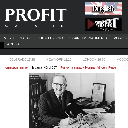
VESTI
NAJAVE
EKSKLUZIVNO
GIGANTI MENADMENTA
POSLOV
ARHIVA
BELGRADE 17:29
NEW YORK 11:29
LONDON 16:29
MOSCO
homepage_name!
> Izdanja > Broj 037 >
Poslovna misao - Norman Vincent Peale