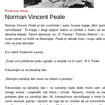
Poslovna misao
Norman Vincent Peale
Norman Vincent Peale je bio sveštenik i autor čuvene knjige „Moć pozi
razmišljanja“. Ta knjiga i drugi njegovi radovi su prodati u tiražu od ne
desetina hiljada. Tokom depresije, on, JC Panney i Thomas Watson – iz
svoje vreme su trošili na filantropiju. Peale je takođe imao i svoju radio e
više od pola decenije.
Evo nekih Pealeovih saveta.
„Svoje srce prebacite preko ograde, a ostatak će ići sam“, N.V. Peale
Fokusirajte se na današnji dan
„Nemojte sutrašnji dan nositi sa sobom u postelju.”
Fokusiranje na današnji dan i na sutrašnji kada dođe može vam uš
mnogo stresa i unaprediti vaš fokus i učinak. Naravno, možda će va
potreban plan za sutrašnji dan. Ali, kompulzivno razmišljanje o tome 
samo skrenuti pažnju i dovesti do toga da ne možete da se koncentriš