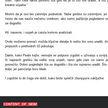
slavi. Tako ćete lakše ponoviti šta god da je to što ste uradili, a što j
kreator uspeha.“
Mislim da je ovo bio zanimljiv podsetnik. Naše greške su zanimljive, je
često da nas nauče nečemu vrednom, ako samo pažljivije pogledamo o
se dogodilo.
Ali, naravno, i uspeh je zaista korisno analizirati.
Ovde možemo pronaći možda ključne detalje ili nešto što smo uradili, š
propustili u prethodnih 10 pokušaja.
Dakle, kako Peale kaže, nemojte se potpuno izgubiti u uživanju u svojoj 
Ili napraviti grešku da vidite svoj uspeh, tamo gde vam se samo 
posrećilo. Dobro pogledajte šta se dogodilo i šta ste ispravno uradili. Što 
bolje, jer pamćenje brzo bledi.
I zapišite to do čega ste došli, kako biste sprečili zbunjujuće zaključke.
CONTENT_OF_NEW!