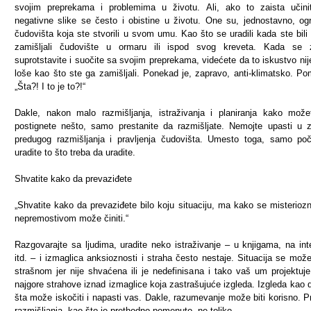
svojim preprekama i problemima u životu. Ali, ako to zaista učini
negativne slike se često i obistine u životu. One su, jednostavno, o
čudovišta koja ste stvorili u svom umu. Kao što se uradili kada ste bili 
zamišljali čudovište u ormaru ili ispod svog kreveta. Kada se z
suprotstavite i suočite sa svojim preprekama, videćete da to iskustvo nij
loše kao što ste ga zamišljali. Ponekad je, zapravo, anti-klimatsko. Pom
„Šta?! I to je to?!“
Dakle, nakon malo razmišljanja, istraživanja i planiranja kako mož
postignete nešto, samo prestanite da razmišljate. Nemojte upasti u
predugog razmišljanja i pravljenja čudovišta. Umesto toga, samo poč
uradite to što treba da uradite.
Shvatite kako da prevaziđete
„Shvatite kako da prevaziđete bilo koju situaciju, ma kako se misteriozn
nepremostivom može činiti.“
Razgovarajte sa ljudima, uradite neko istraživanje – u knjigama, na int
itd. – i izmaglica anksioznosti i straha često nestaje. Situacija se može 
strašnom jer nije shvaćena ili je nedefinisana i tako vaš um projektuj
najgore strahove iznad izmaglice koja zastrašujuće izgleda. Izgleda kao d
šta može iskočiti i napasti vas. Dakle, razumevanje može biti korisno. P
razmišljanja, kao što je prethodno pomenuto, ne toliko.