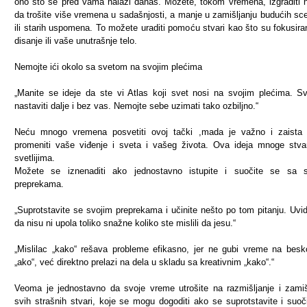
ono što se pred vama nalazi danas. Možete, tokom vremena, izgraditi 
da trošite više vremena u sadašnjosti, a manje u zamišljanju budućih sce
ili starih uspomena. To možete uraditi pomoću stvari kao što su fokusira
disanje ili vaše unutrašnje telo.
Nemojte ići okolo sa svetom na svojim plećima
„Manite se ideje da ste vi Atlas koji svet nosi na svojim plećima. S
nastaviti dalje i bez vas. Nemojte sebe uzimati tako ozbiljno.“
Neću mnogo vremena posvetiti ovoj tački ,mada je važno i zaista
promeniti vaše viđenje i sveta i vašeg života. Ova ideja mnoge stvar
svetlijima.
Možete se iznenaditi ako jednostavno istupite i suočite se sa s
preprekama.
„Suprotstavite se svojim preprekama i učinite nešto po tom pitanju. Uvi
da nisu ni upola toliko snažne koliko ste mislili da jesu.“
„Mislilac „kako“ rešava probleme efikasno, jer ne gubi vreme na besk
„ako“, već direktno prelazi na dela u skladu sa kreativnim „kako“.“
Veoma je jednostavno da svoje vreme utrošite na razmišljanje i zamiš
svih strašnih stvari, koje se mogu dogoditi ako se suprotstavite i suoč