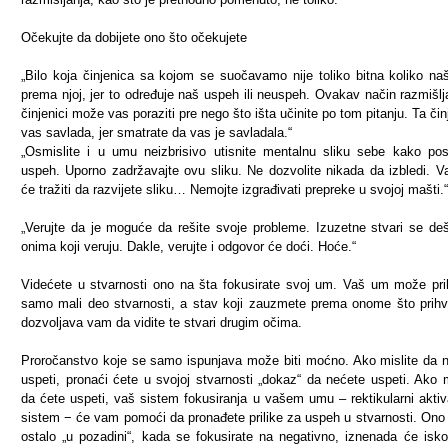
Očekujte da dobijete ono što očekujete
„Bilo koja činjenica sa kojom se suočavamo nije toliko bitna koliko na
prema njoj, jer to određuje naš uspeh ili neuspeh. Ovakav način razmišlj
činjenici može vas poraziti pre nego što išta učinite po tom pitanju. Ta čin
vas savlada, jer smatrate da vas je savladala.“
„Osmislite i u umu neizbrisivo utisnite mentalnu sliku sebe kako pos
uspeh. Uporno zadržavajte ovu sliku. Ne dozvolite nikada da izbledi. 
će tražiti da razvijete sliku… Nemojte izgrađivati prepreke u svojoj mašti.“
„Verujte da je moguće da rešite svoje probleme. Izuzetne stvari se de
onima koji veruju. Dakle, verujte i odgovor će doći. Hoće.“
Videćete u stvarnosti ono na šta fokusirate svoj um. Vaš um može prih
samo mali deo stvarnosti, a stav koji zauzmete prema onome što prihv
dozvoljava vam da vidite te stvari drugim očima.
Proročanstvo koje se samo ispunjava može biti moćno. Ako mislite da 
uspeti, pronaći ćete u svojoj stvarnosti „dokaz“ da nećete uspeti. Ako m
da ćete uspeti, vaš sistem fokusiranja u vašem umu – rektikularni aktiv
sistem − će vam pomoći da pronađete prilike za uspeh u stvarnosti. Ono 
ostalo „u pozadini“, kada se fokusirate na negativno, iznenada će iskoč