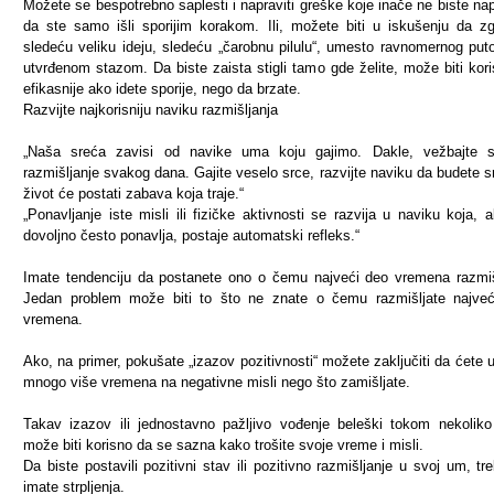
Možete se bespotrebno saplesti i napraviti greške koje inače ne biste napr
da ste samo išli sporijim korakom. Ili, možete biti u iskušenju da zg
sledeću veliku ideju, sledeću „čarobnu pilulu“, umesto ravnomernog put
utvrđenom stazom. Da biste zaista stigli tamo gde želite, može biti koris
efikasnije ako idete sporije, nego da brzate.
Razvijte najkorisniju naviku razmišljanja
„Naša sreća zavisi od navike uma koju gajimo. Dakle, vežbajte s
razmišljanje svakog dana. Gajite veselo srce, razvijte naviku da budete sr
život će postati zabava koja traje.“
„Ponavljanje iste misli ili fizičke aktivnosti se razvija u naviku koja, 
dovoljno često ponavlja, postaje automatski refleks.“
Imate tendenciju da postanete ono o čemu najveći deo vremena razmiš
Jedan problem može biti to što ne znate o čemu razmišljate najve
vremena.
Ako, na primer, pokušate „izazov pozitivnosti“ možete zaključiti da ćete ut
mnogo više vremena na negativne misli nego što zamišljate.
Takav izazov ili jednostavno pažljivo vođenje beleški tokom nekolik
može biti korisno da se sazna kako trošite svoje vreme i misli.
Da biste postavili pozitivni stav ili pozitivno razmišljanje u svoj um, tr
imate strpljenja.