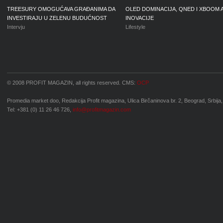
TREESURY OMOGUĆAVA GRAĐANIMA DA
OLED DOMINACIJA, QNED I XBOOM 
INVESTIRAJU U ZELENU BUDUĆNOST
INOVACIJE
Intervju
Lifestyle
© 2008 PROFIT MAGAZIN, all rights reserved. CMS:
OCP
Promedia market doo, Redakcija Profit magazina, Ulica Birčaninova br. 2, Beograd, Srbija,
Tel: +381 (0) 11 26 46 726,
info@profitmagazin.com