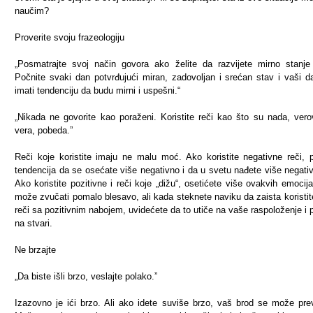
naučim?
Proverite svoju frazeologiju
„Posmatrajte svoj način govora ako želite da razvijete mirno stanj
Počnite svaki dan potvrđujući miran, zadovoljan i srećan stav i vaši d
imati tendenciju da budu mirni i uspešni.“
„Nikada ne govorite kao poraženi. Koristite reči kao što su nada, vero
vera, pobeda.”
Reči koje koristite imaju ne malu moć. Ako koristite negativne reči, p
tendencija da se osećate više negativno i da u svetu nađete više negativ
Ako koristite pozitivne i reči koje „dižu“, osetićete više ovakvih emocij
može zvučati pomalo blesavo, ali kada steknete naviku da zaista koristit
reči sa pozitivnim nabojem, uvidećete da to utiče na vaše raspoloženje i 
na stvari.
Ne brzajte
„Da biste išli brzo, veslajte polako.”
Izazovno je ići brzo. Ali ako idete suviše brzo, vaš brod se može prev