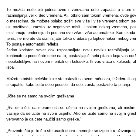
To možda neće biti jednostavno i verovatno ćete zapadati u stare 
razmišljanja veliki deo vremena. Ali, otkrio sam tokom vremena, ovde go
o mesecima, da možete polako trošiti sve više i više vremena tokom s
uz pozitivne, umesto uz negativne misli. I nakon nekog vremena, poz
misli imaju tendenciju da postanu sve više i više automatske. Kao i kada 
tenis, ne morate da razmišljate toliko o udaranju loptice nakon nekog vr
To postaje automatski refleks.
Jedan koristan savet dok uspostavljate novu naviku razmišljanja j
kontinuitetu podsećate sebe na to, postavljajući sebi pitanja koja vas odr
nepokolebljivo na novom mentalnom koloseku. Ili vas vraća u kolosek, a
ispali.
Možete koristiti beleške koje ste ostavili na svom računaru, frižideru ili og
u kupatilu, kako biste sebe podsetili da sebi zaista postavite ta pitanja.
Učite se ne samo na svojim greškama
„Svi smo čuli da moramo da se učimo na svojim greškama, ali mislim
važnije da se učite na svom uspehu. Ako se učite samo na svojim gre
verovatno je da ćete naučiti samo greške.“
„Proverite šta je to što ste uradili dobro i nemojte se izgubiti u uživanju u