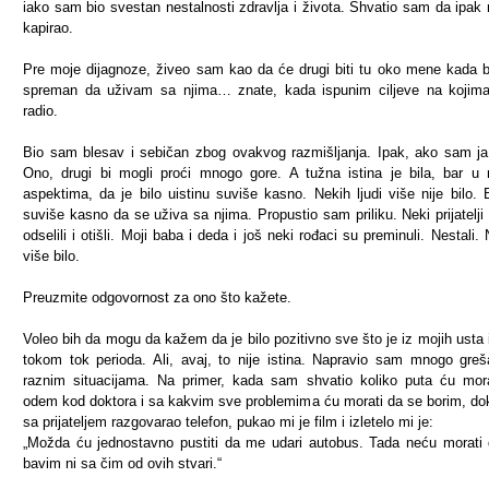
iako sam bio svestan nestalnosti zdravlja i života. Shvatio sam da ipak
kapirao.
Pre moje dijagnoze, živeo sam kao da će drugi biti tu oko mene kada
spreman da uživam sa njima… znate, kada ispunim ciljeve na kojim
radio.
Bio sam blesav i sebičan zbog ovakvog razmišljanja. Ipak, ako sam j
Ono, drugi bi mogli proći mnogo gore. A tužna istina je bila, bar u
aspektima, da je bilo uistinu suviše kasno. Nekih ljudi više nije bilo. B
suviše kasno da se uživa sa njima. Propustio sam priliku. Neki prijatelji
odselili i otišli. Moji baba i deda i još neki rođaci su preminuli. Nestali. 
više bilo.
Preuzmite odgovornost za ono što kažete.
Voleo bih da mogu da kažem da je bilo pozitivno sve što je iz mojih usta 
tokom tok perioda. Ali, avaj, to nije istina. Napravio sam mnogo gre
raznim situacijama. Na primer, kada sam shvatio koliko puta ću mor
odem kod doktora i sa kakvim sve problemima ću morati da se borim, d
sa prijateljem razgovarao telefon, pukao mi je film i izletelo mi je:
„Možda ću jednostavno pustiti da me udari autobus. Tada neću morati
bavim ni sa čim od ovih stvari.“