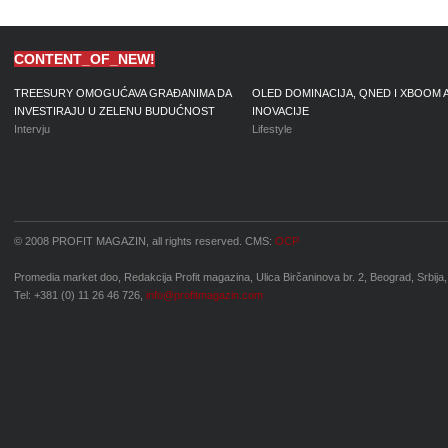
CONTENT_OF_NEW!
TREESURY OMOGUĆAVA GRAĐANIMA DA
OLED DOMINACIJA, QNED I XBOOM 
INVESTIRAJU U ZELENU BUDUĆNOST
INOVACIJE
Intervju
Lifestyle
© 2008 PROFIT MAGAZIN, all rights reserved. CMS:
OCP
Promedia market doo, Redakcija Profit magazina, Ulica Birčaninova br. 2, Beograd, Srbija,
Tel: +381 (0) 11 26 46 726,
info@profitmagazin.com