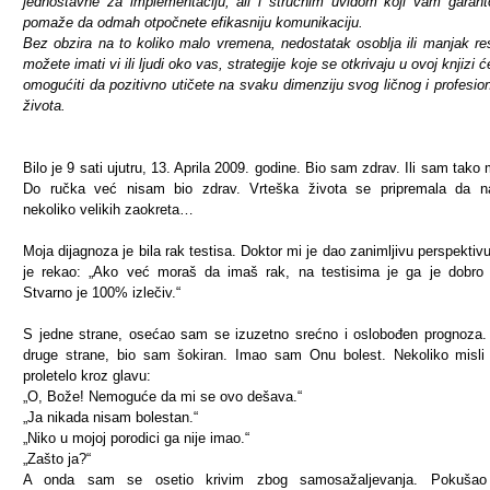
jednostavne za implementaciju, ali i stručnim uvidom koji vam garan
pomaže da odmah otpočnete efikasniju komunikaciju.
Bez obzira na to koliko malo vremena, nedostatak osoblja ili manjak re
možete imati vi ili ljudi oko vas, strategije koje se otkrivaju u ovoj knjizi
omogućiti da pozitivno utičete na svaku dimenziju svog ličnog i profesio
života.
Bilo je 9 sati ujutru, 13. Aprila 2009. godine. Bio sam zdrav. Ili sam tako m
Do ručka već nisam bio zdrav. Vrteška života se pripremala da na
nekoliko velikih zaokreta…
Moja dijagnoza je bila rak testisa. Doktor mi je dao zanimljivu perspektiv
je rekao: „Ako već moraš da imaš rak, na testisima je ga je dobro 
Stvarno je 100% izlečiv.“
S jedne strane, osećao sam se izuzetno srećno i oslobođen prognoza. 
druge strane, bio sam šokiran. Imao sam Onu bolest. Nekoliko misli
proletelo kroz glavu:
„O, Bože! Nemoguće da mi se ovo dešava.“
„Ja nikada nisam bolestan.“
„Niko u mojoj porodici ga nije imao.“
„Zašto ja?“
A onda sam se osetio krivim zbog samosažaljevanja. Pokuša