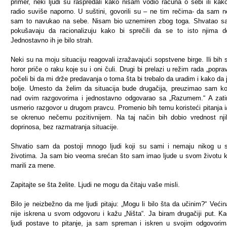
primer, neki ljudi su raspredali kako nisam vodio računa o sebi ili ka
radio suviše naporno. U suštini, govorili su – ne tim rečima- da sam 
sam to navukao na sebe. Nisam bio uznemiren zbog toga. Shvatao s
pokušavaju da racionalizuju kako bi sprečili da se to isto njima d
Jednostavno ih je bilo strah.
Neki su na moju situaciju reagovali izražavajući sopstvene birge. Ili bih 
horor priče o raku koje su i oni čuli. Drugi bi prelazi u režim rada „popravi
počeli bi da mi drže predavanja o toma šta bi trebalo da uradim i kako da
bolje. Umesto da želim da situacija bude drugačija, preuzimao sam ko
nad ovim razgovorima i jednostavno odgovarao sa „Razumem.“ A zat
usmerio razgovor u drugom pravcu. Promenio bih temu koristeći pitanja i/i
se okrenuo nečemu pozitivnijem. Na taj način bih dobio vrednost nj
doprinosa, bez razmatranja situacije.
Shvatio sam da postoji mnogo ljudi koji su sami i nemaju nikog u 
životima. Ja sam bio veoma srećan što sam imao ljude u svom životu k
marili za mene.
Zapitajte se šta želite. Ljudi ne mogu da čitaju vaše misli.
Bilo je neizbežno da me ljudi pitaju: „Mogu li bilo šta da učinim?“ Većina
nije iskrena u svom odgovoru i kažu „Ništa“. Ja biram drugačiji put. K
ljudi postave to pitanje, ja sam spreman i iskren u svojim odgovori