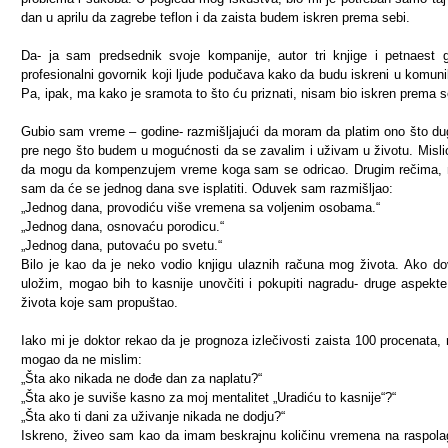
dan u aprilu da zagrebe teflon i da zaista budem iskren prema sebi.
Da- ja sam predsednik svoje kompanije, autor tri knjige i petnaest 
profesionalni govornik koji ljude podučava kako da budu iskreni u komunik
Pa, ipak, ma kako je sramota to što ću priznati, nisam bio iskren prema s
Gubio sam vreme – godine- razmišljajući da moram da platim ono što d
pre nego što budem u mogućnosti da se zavalim i uživam u životu. Misl
da mogu da kompenzujem vreme koga sam se odricao. Drugim rečima, 
sam da će se jednog dana sve isplatiti. Oduvek sam razmišljao:
„Jednog dana, provodiću više vremena sa voljenim osobama.“
„Jednog dana, osnovaću porodicu.“
„Jednog dana, putovaću po svetu.“
Bilo je kao da je neko vodio knjigu ulaznih računa mog života. Ako do
uložim, mogao bih to kasnije unovčiti i pokupiti nagradu- druge aspekt
života koje sam propuštao.
Iako mi je doktor rekao da je prognoza izlečivosti zaista 100 procenata,
mogao da ne mislim:
„Šta ako nikada ne dođe dan za naplatu?“
„Šta ako je suviše kasno za moj mentalitet „Uradiću to kasnije“?“
„Šta ako ti dani za uživanje nikada ne dodju?“
Iskreno, živeo sam kao da imam beskrajnu količinu vremena na raspola