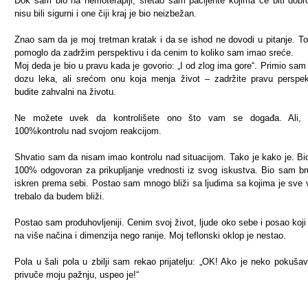
Dok sam bio na hemoterapiji, sretao sam pacijente kojima će biti dobro
nisu bili sigurni i one čiji kraj je bio neizbežan.
Znao sam da je moj tretman kratak i da se ishod ne dovodi u pitanje. To
pomoglo da zadržim perspektivu i da cenim to koliko sam imao sreće.
Moj deda je bio u pravu kada je govorio: „I od zlog ima gore“. Primio sam
dozu leka, ali srećom onu koja menja život – zadržite pravu perspek
budite zahvalni na životu.
Ne možete uvek da kontrolišete ono što vam se događa. Ali, 
100%kontrolu nad svojom reakcijom.
Shvatio sam da nisam imao kontrolu nad situacijom. Tako je kako je. B
100% odgovoran za prikupljanje vrednosti iz svog iskustva. Bio sam br
iskren prema sebi. Postao sam mnogo bliži sa ljudima sa kojima je sve
trebalo da budem bliži.
Postao sam produhovljeniji. Cenim svoj život, ljude oko sebe i posao koji
na više načina i dimenzija nego ranije. Moj teflonski oklop je nestao.
Pola u šali pola u zbilji sam rekao prijatelju: „OK! Ako je neko pokuša
privuče moju pažnju, uspeo je!“