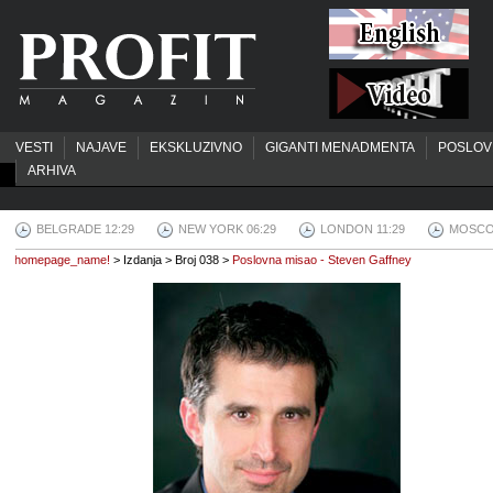
VESTI
NAJAVE
EKSKLUZIVNO
GIGANTI MENADMENTA
POSLOV
ARHIVA
BELGRADE 12:29
NEW YORK 06:29
LONDON 11:29
MOSCO
homepage_name!
> Izdanja > Broj 038 >
Poslovna misao - Steven Gaffney