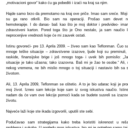
„motivacioni govor“ kako ću ga pobediti i izaći na kraj sa njim.
Hajde samo brzo da premotamo na kraj ove priče. Imao sam sreće. Moji 
su ga rano otkrili. Bio sam na operaciji. Prošao sam devet ne
hemoterapije. I do danas- baš kao što je moj doktor i predvideo- ima
zdravstveni karton. Pored toga što je Ono nestalo, ja sam naučio l
neprocenjive vrednosti koje će mi zauvek ostati.
Istinu govoreći- pre 13. Aprila 2009. – živeo sam kao Teflonman. Čuo 
mnoge teške situacije – zdravstvene izazove, ljude koji su preminuli,
raskide, finansijske brige i još mnogo toga- i uvek bih pomislio: „J
situacije je tako užasna; tako izazovna. Baš mi je žao te osobe.“ Ali,
nekog vremena, ne bih mislio mnogo o toj situaciji i nastavio bih sa 
životom.
Ali, 13. Aprila 2009, Teflonman se oštetio. A to je bio udarac koji je pr
moj život. Izneo sam lekcije koje sam iz svog iskustva naučio. Istin
nadam da će vam ove lekcije pomoći kada se budete susreli sa izazo
životu.
Najveće laži koje ste ikada izgovorili, uputili ste sebi.
Podučavao sam strategijama kako treba koristiti iskrenost u reša
problema i sukoba. U pogledu mog iskustva, bio mi je potreban samo taj