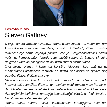
Poslovna misao
Steven Gaffney
U knjizi autora Stevena Gaffneya „Samo budite iskreni“ su autentične stra
komunikacije koje daju rezultate, a traju doživotno“, čitaoci otkriv
iskrenost nije samo najbolja politika, već je i najjednostavniji i najefik
način da komunicirate. Takođe ćete naučiti i kako da budete iskreni
drugima i kako da postignete da oni budu iskreni prema vama.
Ova knjiga otkriva i kako da koristite iskrenost kao alat da dob
momentalne i dramatične rezultate sa svima, bez obzira na njihove biogr
potrebe, ličnost ili lične stavove.
Steven Gaffney takođe navodi kako možete da eliminišete pad
komunikaciji i konflikte ličnosti, da sprečite probleme pre nego što se po
da dobijete osnovne rezultate koje želite – brzo i bezbolno. Otkrićete i
dve najčešće korišćene „strategije komunikacije“ nikada ne funkcionišu i 
trebalo da koristite umesto njih.
„Samo budite iskreni“ obiluje dubokoumnim strategijama koje su,