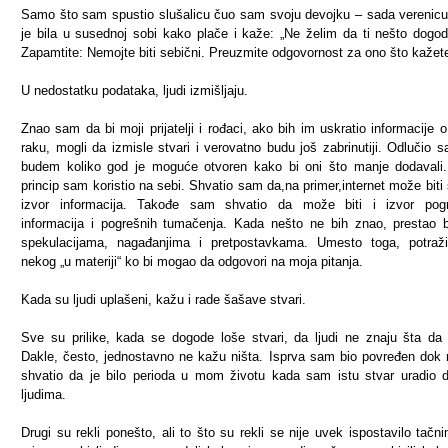
Samo što sam spustio slušalicu čuo sam svoju devojku – sada verenicu
je bila u susednoj sobi kako plače i kaže: „Ne želim da ti nešto dogod
Zapamtite: Nemojte biti sebični. Preuzmite odgovornost za ono što kažet
U nedostatku podataka, ljudi izmišljaju.
Znao sam da bi moji prijatelji i rođaci, ako bih im uskratio informacije
raku, mogli da izmisle stvari i verovatno budu još zabrinutiji. Odlučio 
budem koliko god je moguće otvoren kako bi oni što manje dodavali
princip sam koristio na sebi. Shvatio sam da,na primer,internet može biti 
izvor informacija. Takođe sam shvatio da može biti i izvor pogr
informacija i pogrešnih tumačenja. Kada nešto ne bih znao, prestao 
spekulacijama, nagađanjima i pretpostavkama. Umesto toga, potraž
nekog „u materiji“ ko bi mogao da odgovori na moja pitanja.
Kada su ljudi uplašeni, kažu i rade šašave stvari.
Sve su prilike, kada se dogode loše stvari, da ljudi ne znaju šta da
Dakle, često, jednostavno ne kažu ništa. Isprva sam bio povređen dok
shvatio da je bilo perioda u mom životu kada sam istu stvar uradio 
ljudima.
Drugi su rekli ponešto, ali to što su rekli se nije uvek ispostavilo tačn