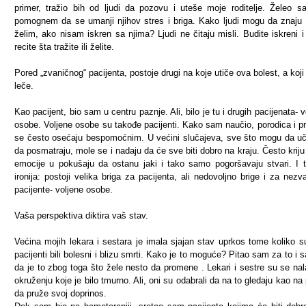
primer, tražio bih od ljudi da pozovu i uteše moje roditelje. Želeo 
pomognem da se umanji njihov stres i briga. Kako ljudi mogu da znaju 
želim, ako nisam iskren sa njima? Ljudi ne čitaju misli. Budite iskreni i
recite šta tražite ili želite.
Pored „zvaničnog“ pacijenta, postoje drugi na koje utiče ova bolest, a koji
leče.
Kao pacijent, bio sam u centru paznje. Ali, bilo je tu i drugih pacijenata- v
osobe. Voljene osobe su takođe pacijenti. Kako sam naučio, porodica i prij
se često osećaju bespomoćnim. U većini slučajeva, sve što mogu da uč
da posmatraju, mole se i nadaju da će sve biti dobro na kraju. Često kriju
emocije u pokušaju da ostanu jaki i tako samo pogoršavaju stvari. I t
ironija: postoji velika briga za pacijenta, ali nedovoljno brige i za nezv
pacijente- voljene osobe.
Vaša perspektiva diktira vaš stav.
Većina mojih lekara i sestara je imala sjajan stav uprkos tome koliko s
pacijenti bili bolesni i blizu smrti. Kako je to moguće? Pitao sam za to i 
da je to zbog toga što žele nesto da promene . Lekari i sestre su se nala
okruženju koje je bilo tmurno. Ali, oni su odabrali da na to gledaju kao na p
da pruže svoj doprinos.