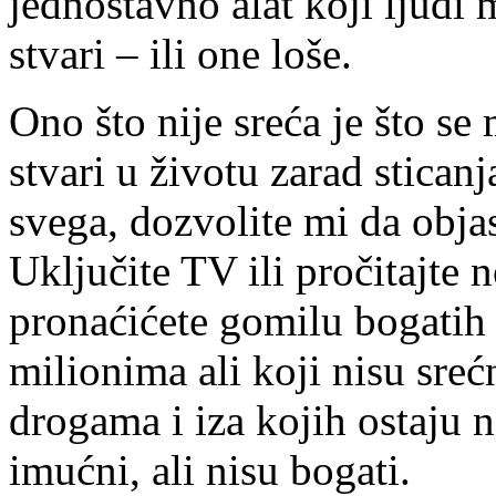
jednostavno alat koji ljudi
stvari – ili one loše.
Ono što nije sreća je što se
stvari u životu zarad sticanj
svega, dozvolite mi da obja
Uključite TV ili pročitajte 
pronaćićete gomilu bogatih 
milionima ali koji nisu sreć
drogama i iza kojih ostaju n
imućni, ali nisu bogati.