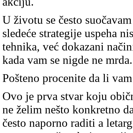
akciju.
U životu se često suočavam
sledeće strategije uspeha n
tehnika, već dokazani način
kada vam se nigde ne mrda.
Pošteno procenite da li vam 
Ovo je prva stvar koju obi
ne želim nešto konkretno 
često naporno raditi a letar