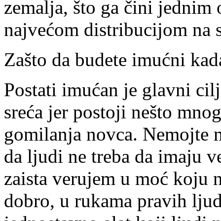
zemalja, što ga čini jednim 
najvećom distribucijom na 
Zašto da budete imućni ka
Postati imućan je glavni cil
sreća jer postoji nešto mno
gomilanja novca. Nemojte m
da ljudi ne treba da imaju v
zaista verujem u moć koju n
dobro, u rukama pravih ljud