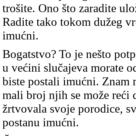
trošite. Ono što zaradite ul
Radite tako tokom dužeg vr
imućni.
Bogatstvo? To je nešto potp
u većini slučajeva morate o
biste postali imućni. Znam 
mali broj njih se može reći 
žrtvovala svoje porodice, svo
postanu imućni.