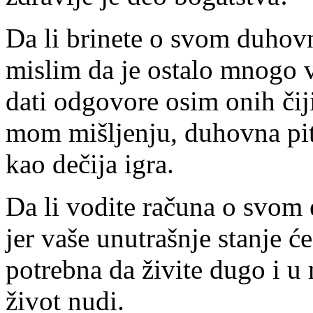
Da li brinete o svom duhov
mislim da je ostalo mnogo 
dati odgovore osim onih čij
mom mišljenju, duhovna pita
kao dečija igra.
Da li vodite računa o svo
jer vaše unutrašnje stanje ć
potrebna da živite dugo i u
život nudi.