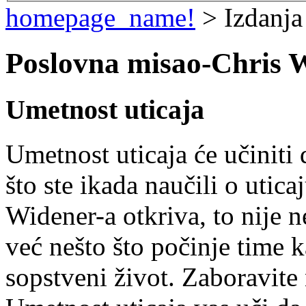
homepage_name!
> Izdanja
Poslovna misao-Chris 
Umetnost uticaja
Umetnost uticaja će učiniti
što ste ikada naučili o utic
Widener-a otkriva, to nije 
već nešto što počinje time k
sopstveni život. Zaboravite 