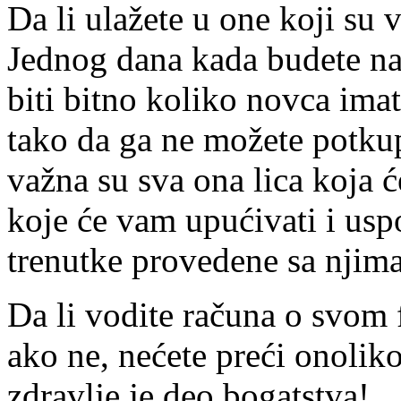
Da li ulažete u one koji su
Jednog dana kada budete na 
biti bitno koliko novca ima
tako da ga ne možete potkupi
važna su sva ona lica koja ć
koje će vam upućivati i us
trenutke provedene sa njima
Da li vodite računa o svom 
ako ne, nećete preći onoliko
zdravlje je deo bogatstva!