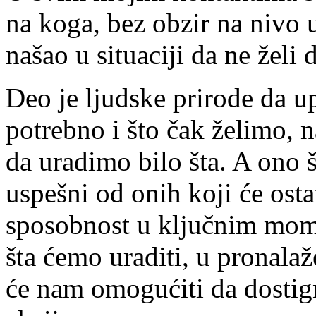
na koga, bez obzir na nivo 
našao u situaciji da ne želi d
Deo je ljudske prirode da u
potrebno i što čak želimo, n
da uradimo bilo šta. A ono š
uspešni od onih koji će ostat
sposobnost u ključnim mom
šta ćemo uraditi, u pronala
će nam omogućiti da dosti