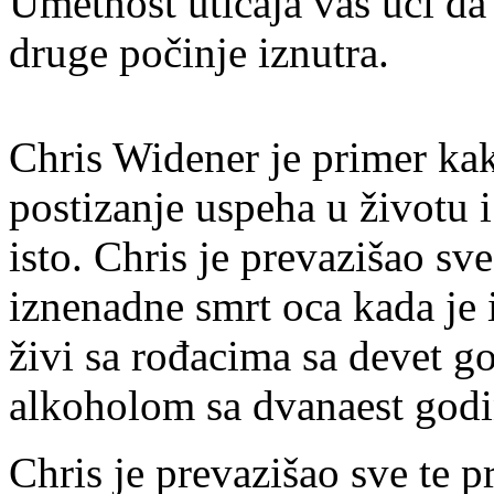
Umetnost uticaja vas uči da
druge počinje iznutra.
Chris Widener je primer ka
postizanje uspeha u životu
isto. Chris je prevazišao s
iznenadne smrt oca kada je i
živi sa rođacima sa devet g
alkoholom sa dvanaest godi
Chris je prevazišao sve te 