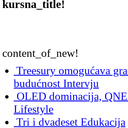
kursna_title!
content_of_new!
Treesury omogućava građ
budućnost
Intervju
OLED dominacija, QNED
Lifestyle
Tri i dvadeset
Edukacija