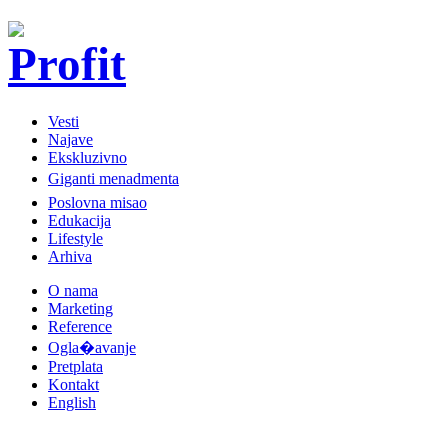
Vesti
Najave
Ekskluzivno
Giganti menadmenta
Poslovna misao
Edukacija
Lifestyle
Arhiva
O nama
Marketing
Reference
Ogla�avanje
Pretplata
Kontakt
English