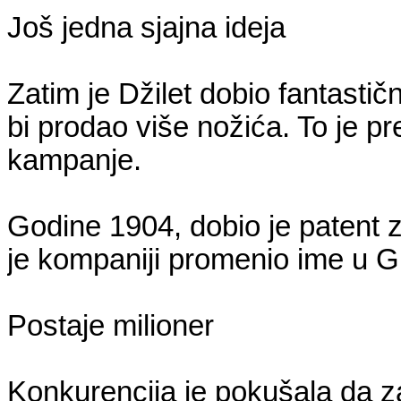
Još jedna sjajna ideja
Zatim je Džilet dobio fantastič
bi prodao više nožića. To je p
kampanje.
Godine 1904, dobio je patent z
je kompaniji promenio ime u G
Postaje milioner
Konkurencija je pokušala da z