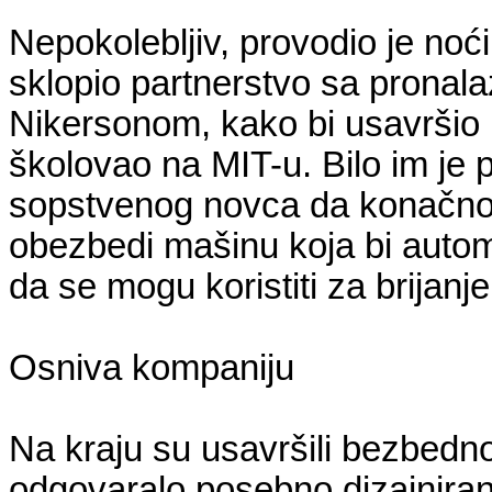
Nepokolebljiv, provodio je noći 
sklopio partnerstvo sa prona
Nikersonom, kako bi usavršio 
školovao na MIT-u. Bilo im je
sopstvenog novca da konačno
obezbedi mašinu koja bi autom
da se mogu koristiti za brijanj
Osniva kompaniju
Na kraju su usavršili bezbedno 
odgovaralo posebno dizajnira