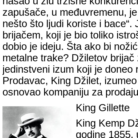
našao u zlu tržišne konkurenci
zapušače, u međuvremenu, je 
nešto što ljudi koriste i bace“
brijačem, koji je bio toliko istr
dobio je ideju. Šta ako bi nož
metalne trake? Džiletov brijač
jedinstveni izum koji je doneo r
Prodavac, King Džilet, izumeo 
osnovao kompaniju za prodaju t
King Gillette
King Kemp Dži
godine 1855.