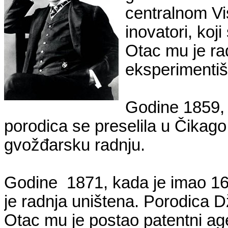
centralnom Vis
inovatori, koji
Otac mu je rad
eksperimentišu
Godine 1859, 
porodica se preselila u Čikago
gvožđarsku radnju.
Godine 1871, kada je imao 16
je radnja uništena. Porodica Dž
Otac mu je postao patentni age