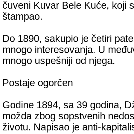
čuveni Kuvar Bele Kuće, koji se
štampao.
Do 1890, sakupio je četiri pate
mnogo interesovanja. U međuvr
mnogo uspešniji od njega.
Postaje ogorčen
Godine 1894, sa 39 godina, Dž
možda zbog sopstvenih nedost
životu. Napisao je anti-kapital