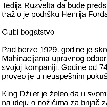
Tedija Ruzvelta da bude preds
tražio je podršku Henrija Forda
Gubi bogatstvo
Pad berze 1929. godine je sko
Mahinacijama upravnog odbora
svojoj kompaniji. Godine od 74
proveo je u neuspešnim pokušaj
King Džilet je želeo da u svom
na ideju o nožićima za brijač z