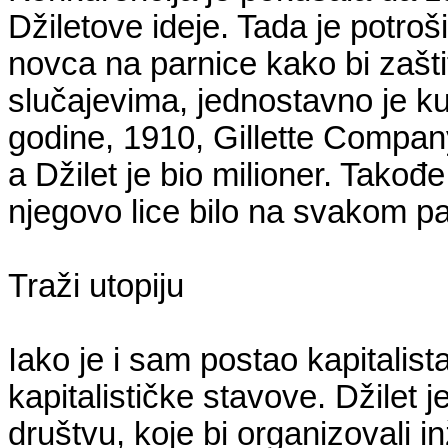
Džiletove ideje. Tada je potro
novca na parnice kako bi zašt
slučajevima, jednostavno je k
godine, 1910, Gillette Company
a Džilet je bio milioner. Takođe
njegovo lice bilo na svakom p
Traži utopiju
Iako je i sam postao kapitalista
kapitalističke stavove. Džilet 
društvu, koje bi organizovali i