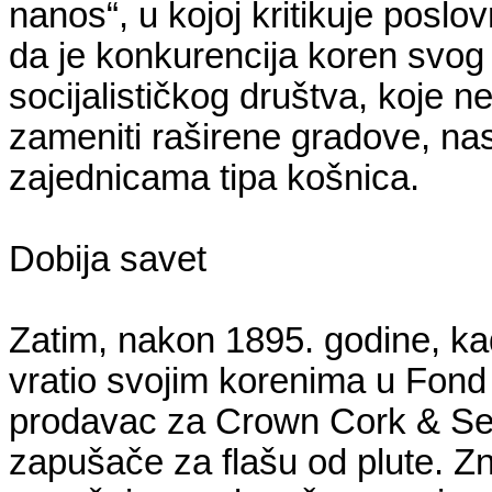
nanos“, u kojoj kritikuje poslo
da je konkurencija koren svog z
socijalističkog društva, koje 
zameniti raširene gradove, nast
zajednicama tipa košnica.
Dobija savet
Zatim, nakon 1895. godine, ka
vratio svojim korenima u Fond
prodavac za Crown Cork & Sea
zapušače za flašu od plute. Zn