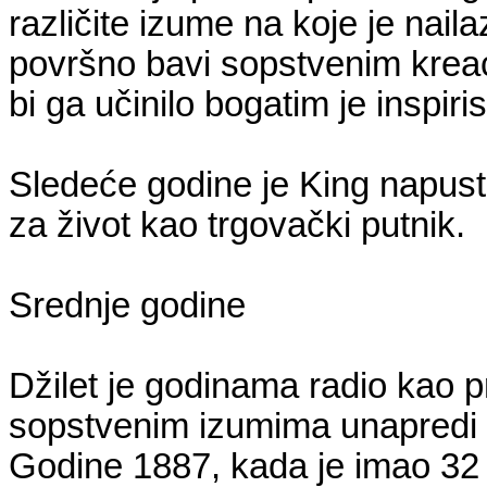
različite izume na koje je nail
površno bavi sopstvenim kreac
bi ga učinilo bogatim je inspiri
Sledeće godine je King napust
za život kao trgovački putnik.
Srednje godine
Džilet je godinama radio kao 
sopstvenim izumima unapredi 
Godine 1887, kada je imao 32 