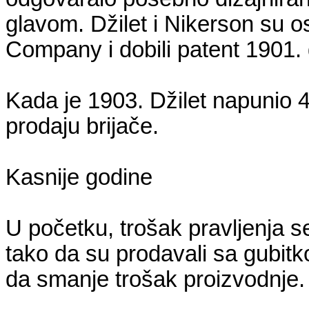
glavom. Džilet i Nikerson su 
Company i dobili patent 1901.
Kada je 1903. Džilet napunio 
prodaju brijače.
Kasnije godine
U početku, trošak pravljenja s
tako da su prodavali sa gubitk
da smanje trošak proizvodnje.