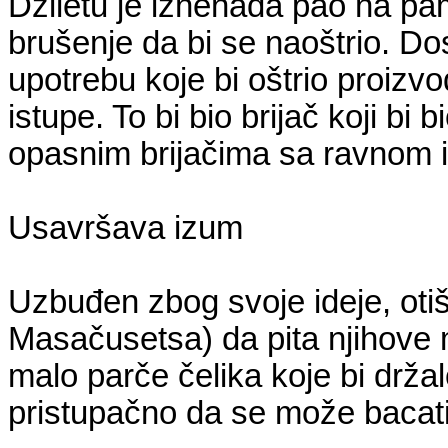
Džiletu je iznenada pao na pam
brušenje da bi se naoštrio. Do
upotrebu koje bi oštrio proizvo
istupe. To bi bio brijač koji b
opasnim brijačima sa ravnom 
Usavršava izum
Uzbuđen zbog svoje ideje, otiš
Masačusetsa) da pita njihove m
malo parče čelika koje bi držalo
pristupačno da se može bacati