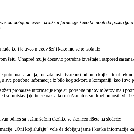
 vole da dobijaju jasne i kratke informacije kako bi mogli da postavlja
m.
ada koji je uveo njegov šef i kako mu se to isplatilo.
m šefu. Unapred mu je dostavio potrebne izveštaje i raspored sastanaka
e potrebna saradnja, pouzdanost i iskrenost od onih koji su im direktn
ijaju sve potrebne informacije iz bilo kog sektora u kompaniji, kao i sve 
džeri pronalaze informacije koje su potrebne njihovim šefovima i pod
e i suprotstavljaju im se na svakom ćošku, dok su drugi popustljiviji i 
tivan odnos sa vašim šefom ukoliko se skoncentrišete na sledeće:
macije. „Oni koji slušaju“ vole da dobijaju jasne i kratke informacije k