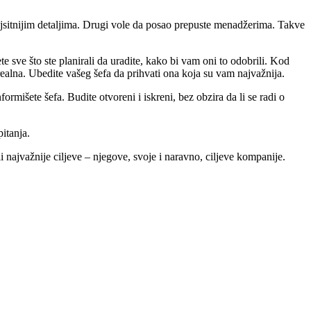
ajsitnijim detaljima. Drugi vole da posao prepuste menadžerima. Takve
 sve što ste planirali da uradite, kako bi vam oni to odobrili. Kod
realna. Ubedite vašeg šefa da prihvati ona koja su vam najvažnija.
rmišete šefa. Budite otvoreni i iskreni, bez obzira da li se radi o
pitanja.
 najvažnije ciljeve – njegove, svoje i naravno, ciljeve kompanije.