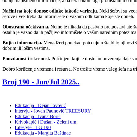
dobiju napismeno informacije, a da tek nakon toga prodiskutuju o nj
Načini na koje donose odluke takođe variraju.
Neki šefovi su veom
šefove uvek treba da informišete o važnim odlukama koje ste doneli.
Obostrana očekivanja.
Nemojte nikada da pasivno pretpostavljate šta
ostalih je važno da ih pažljivo informišete o vašim narednim potezima
Bujica informacija.
Menadžeri ponekad potcenjuju šta bi to njihovi še
dobrim ili lošim vestima.
Pouzdanost i iskrenost.
Potčinjeni koji je dostojan poverenja daje sa
Dobro korišćenje vremena i resursa. Ne trošite vreme vašeg šefa na tri
Broj 190 -
Jun/Jul 2025.
.
Edukacija - Dejan Jovović
Intervju - Jovan Paunović TREESURY
Edukacija - Ivana Borić
Krivokapić i Dušan - Zeleni um
Lifestyle - LG 190
Edukacija - Margita Baštinac