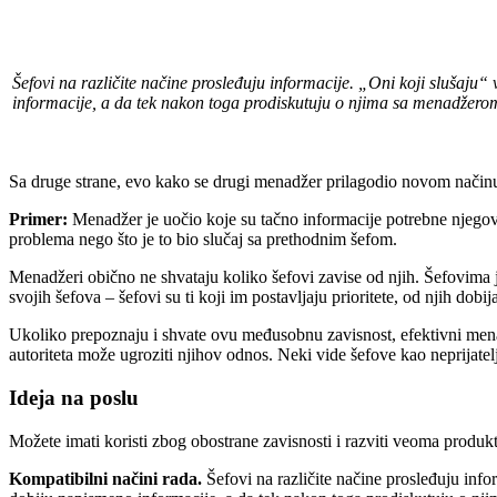
Šefovi na različite načine prosleđuju informacije. „Oni koji slušaju“
informacije, a da tek nakon toga prodiskutuju o njima sa menadžero
Sa druge strane, evo kako se drugi menadžer prilagodio novom načinu r
Primer:
Menadžer je uočio koje su tačno informacije potrebne njegovo
problema nego što je to bio slučaj sa prethodnim šefom.
Menadžeri obično ne shvataju koliko šefovi zavise od njih. Šefovima j
svojih šefova – šefovi su ti koji im postavljaju prioritete, od njih dob
Ukoliko prepoznaju i shvate ovu međusobnu zavisnost, efektivni mena
autoriteta može ugroziti njihov odnos. Neki vide šefove kao neprijatelj
Ideja na poslu
Možete imati koristi zbog obostrane zavisnosti i razviti veoma produk
Kompatibilni načini rada.
Šefovi na različite načine prosleđuju infor