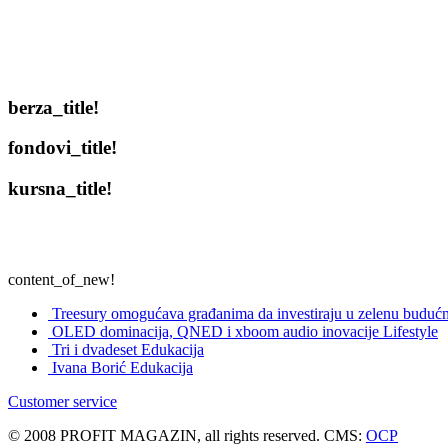
berza_title!
fondovi_title!
kursna_title!
content_of_new!
Treesury omogućava građanima da investiraju u zelenu budućn
OLED dominacija, QNED i xboom audio inovacije
Lifestyle
Tri i dvadeset
Edukacija
Ivana Borić
Edukacija
Customer service
© 2008 PROFIT MAGAZIN, all rights reserved. CMS:
OCP