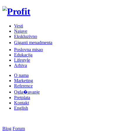
Vesti
Najave
Ekskluzivno
Giganti menadmenta
Poslovna misao
Edukacija
Lifestyle
Arhiva
O nama
Marketing
Reference
Ogla�avanje
Pretplata
Kontakt
English
Blog
Forum