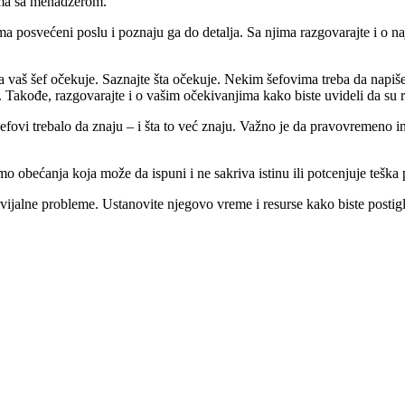
ima sa menadžerom.
a posvećeni poslu i poznaju ga do detalja. Sa njima razgovarajte i o n
 vaš šef očekuje. Saznajte šta očekuje. Nekim šefovima treba da napišete
. Takođe, razgovarajte i o vašim očekivanjima kako biste uvideli da su 
fovi trebalo da znaju – i šta to već znaju. Važno je da pravovremeno info
mo obećanja koja može da ispuni i ne sakriva istinu ili potcenjuje teška 
vijalne probleme. Ustanovite njegovo vreme i resurse kako biste postigli