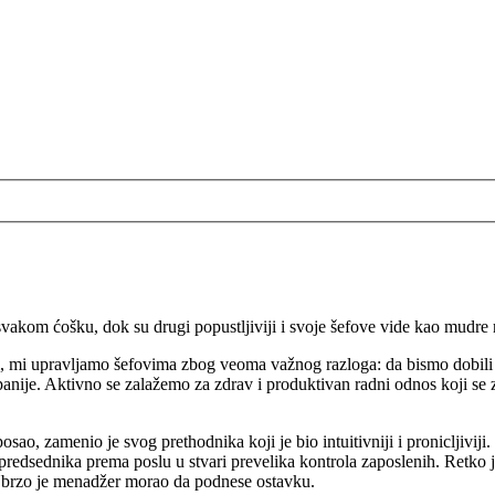
 svakom ćošku, dok su drugi popustljiviji i svoje šefove vide kao mudre
i, mi upravljamo šefovima zbog veoma važnog razloga: da bismo dobili po
anije. Aktivno se zalažemo za zdrav i produktivan radni odnos koji se
ao, zamenio je svog prethodnika koji je bio intuitivniji i pronicljiviji.
edsednika prema poslu u stvari prevelika kontrola zaposlenih. Retko je 
. Ubrzo je menadžer morao da podnese ostavku.