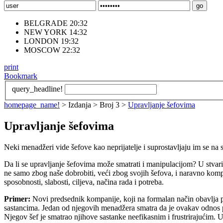
BELGRADE 20:32
NEW YORK 14:32
LONDON 19:32
MOSCOW 22:32
print
Bookmark
query_headline!
homepage_name!
> Izdanja > Broj 3 >
Upravljanje šefovima
Upravljanje šefovima
Neki menadžeri vide šefove kao neprijatelje i suprostavljaju im se na
Da li se upravljanje šefovima može smatrati i manipulacijom? U stvar
ne samo zbog naše dobrobiti, veći zbog svojih šefova, i naravno komp
sposobnosti, slabosti, ciljeva, načina rada i potreba.
Primer:
Novi predsednik kompanije, koji na formalan način obavlja pos
sastancima. Jedan od njegovih menadžera smatra da je ovakav odnos pr
Njegov šef je smatrao njihove sastanke neefikasnim i frustrirajućim