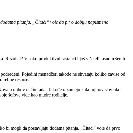
ju dodatna pitanja. „Čitači“ vole da prvo dobiju napismeno
. Rezultat? Visoko produktivni sastanci i još više efikasno rešenih
o podređeni. Pojedini menadžeri takođe ne shvataju koliko zavise od
potrebne resurse.
ržavaju njihov način rada. Takođe razumeju kako njihov stav oko
svoje šefove vide kao mudre roditelje.
ako bi mogli da postavljaju dodatna pitanja. „Čitači“ vole da prvo