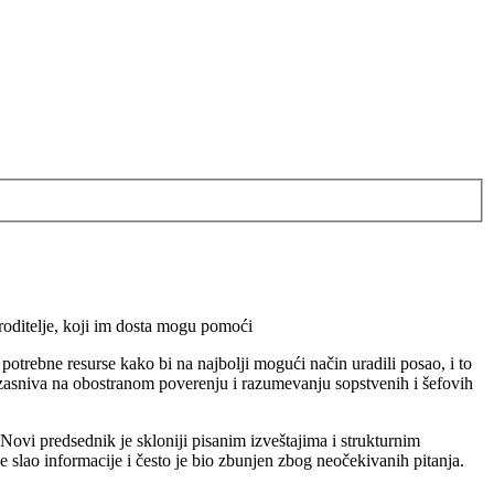
 roditelje, koji im dosta mogu pomoći
trebne resurse kako bi na najbolji mogući način uradili posao, i to
 zasniva na obostranom poverenju i razumevanju sopstvenih i šefovih
 Novi predsednik je skloniji pisanim izveštajima i strukturnim
slao informacije i često je bio zbunjen zbog neočekivanih pitanja.