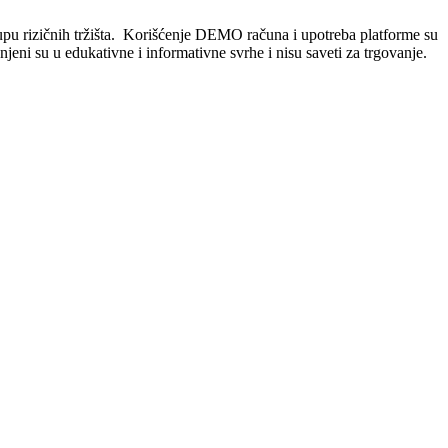
rupu rizičnih tržišta. Korišćenje DEMO računa i upotreba platforme su
enjeni su u edukativne i informativne svrhe i nisu saveti za trgovanje.