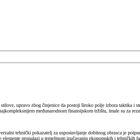
 stilove, upravo zbog činjenice da postoji široko polje izbora taktika i st
ajkompleksnijem međunarodnom finansijskom tržištu, imale su za rezult
verzalni tehnički pokazatelj za uspostavljanje dobitnog obrasca je potp
vne elemente pronalazi u temeljnom izučavanju ekonomskih i tehničkih f