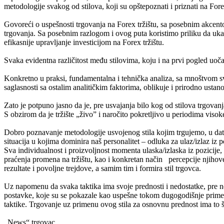
metodologije svakog od stilova, koji su opštepoznati i priznati na Forex
Govoreći o uspešnosti trgovanja na Forex tržištu, sa posebnim akcent
trgovanja. Sa posebnim razlogom i ovog puta koristimo priliku da ukaž
efikasnije upravljanje investicijom na Forex tržištu.
Svaka evidentna različitost među stilovima, koju i na prvi pogled uoč
Konkretno u praksi, fundamentalna i tehnička analiza, sa mnoštvom svoj
saglasnosti sa ostalim analitičkim faktorima, oblikuje i prirodno ustan
Zato je potpuno jasno da je, pre usvajanja bilo kog od stilova trgov
S obzirom da je tržište „živo” i naročito pokretljivo u periodima visok
Dobro poznavanje metodologije usvojenog stila kojim trgujemo, u dat
situacija u kojima dominira naš personalitet – odluka za ulaz/izlaz iz p
Sva individualnost i proizvoljnost momenta ulaska/izlaska iz pozicije, 
praćenja promena na tržištu, kao i konkretan način percepcije njihove
rezultate i povoljne trejdove, a samim tim i formira stil trgovca.
Uz napomenu da svaka taktika ima svoje prednosti i nedostatke, pre n
postavke, koje su se pokazale kao uspešne tokom dugogodišnje primene
taktike. Trgovanje uz primenu ovog stila za osnovnu prednost ima to 
„News“ trgovac