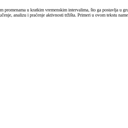
aglim promenama u kratkim vremenskim intervalima, što ga postavlja u g
 učenje, analizu i praćenje aktivnosti tržišta. Primeri u ovom tekstu nam