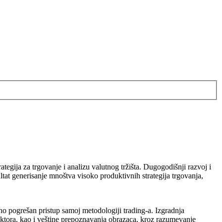
rategija za trgovanje i analizu valutnog tržišta. Dugogodišnji razvoj i
at generisanje mnoštva visoko produktivnih strategija trgovanja,
uno pogrešan pristup samoj metodologiji trading-a. Izgradnja
aktora, kao i veštine prepoznavanja obrazaca, kroz razumevanje