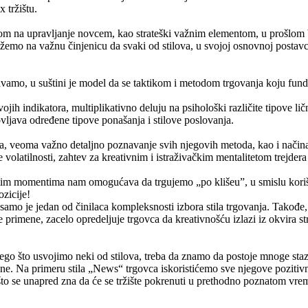
 tržištu.
om na upravljanje novcem, kao strateški važnim elementom, u prošlom br
emo na važnu činjenicu da svaki od stilova, u svojoj osnovnoj postavci, 
avamo, u suštini je model da se taktikom i metodom trgovanja koju funda
ih indikatora, multiplikativno deluju na psihološki različite tipove lič
ovljava određene tipove ponašanja i stilove poslovanja.
anja, veoma važno detaljno poznavanje svih njegovih metoda, kao i način
e volatilnosti, zahtev za kreativnim i istraživačkim mentalitetom trejder
im momentima nam omogućava da trgujemo „po klišeu”, u smislu korišće
ozicije!
samo je jedan od činilaca kompleksnosti izbora stila trgovanja. Takođe, i
 primene, zacelo opredeljuje trgovca da kreativnošću izlazi iz okvira 
ego što usvojimo neki od stilova, treba da znamo da postoje mnoge sta
. Na primeru stila „News“ trgovca iskoristićemo sve njegove pozitivne 
što se unapred zna da će se tržište pokrenuti u prethodno poznatom vr