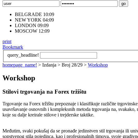
BELGRADE 10:09
NEW YORK 04:09
LONDON 09:09
MOSCOW 12:09
print
Bookmark
query_headline!
homepage_name!
> Izdanja > Broj 28/29 >
Workshop
Workshop
Stilovi trgovanja na Forex tržištu
Trgovanje na Forex tržištu prepoznaje i klasifikuje različite trgovinske
usavršavanje osnovnih i kompleksnih metoda trgovanja na, svakako, n
koje su dalje kreirale stilove i trejderske taktike.
Međutim, svaki pokušaj da se pronađe jedinstven stil trgovanja ili uni
sopstvenog stila pojedinca, kao i profesionalnih timova, svoje gradi