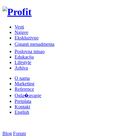
Vesti
Najave
Ekskluzivno
Giganti menadmenta
Poslovna misao
Edukacija
Lifestyle
Arhiva
O nama
Marketing
Reference
Ogla�avanje
Pretplata
Kontakt
English
Blog
Forum