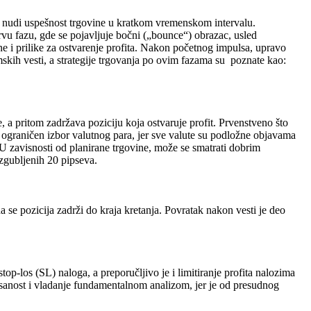
ija nudi uspešnost trgovine u kratkom vremenskom intervalu.
vu fazu, gde se pojavljuje bočni („bounce“) obrazac, usled
ne i prilike za ostvarenje profita. Nakon početnog impulsa, upravo
skih vesti, a strategije trgovanja po ovim fazama su poznate kao:
e, a pritom zadržava poziciju koja ostvaruje profit. Prvenstveno što
je ograničen izbor valutnog para, jer sve valute su podložne objavama
 U zavisnosti od planirane trgovine, može se smatrati dobrim
zgubljenih 20 pipseva.
a se pozicija zadrži do kraja kretanja. Povratak nakon vesti je deo
top-los (SL) naloga, a preporučljivo je i limitiranje profita nalozima
isanost i vladanje fundamentalnom analizom, jer je od presudnog