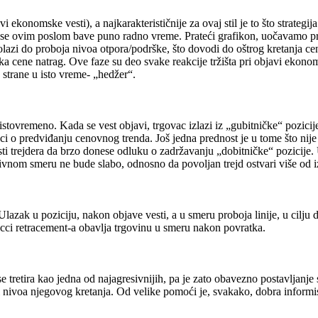
 ekonomske vesti), a najkarakterističnije za ovaj stil je to što strateg
da se ovim poslom bave puno radno vreme. Prateći grafikon, uočavamo pr
olazi do proboja nivoa otpora/podrške, što dovodi do oštrog kretanja ce
 cene natrag. Ove faze su deo svake reakcije tržišta pri objavi ekonom
 strane u isto vreme- „hedžer“.
, istovremeno. Kada se vest objavi, trgovac izlazi iz „gubitničke“ pozicij
luci o predviđanju cenovnog trenda. Još jedna prednost je u tome što ni
sti trejdera da brzo donese odluku o zadržavanju „dobitničke“ pozicije.
tivnom smeru ne bude slabo, odnosno da povoljan trejd ostvari više od i
lazak u poziciju, nakon objave vesti, a u smeru proboja linije, u cilju d
nacci retracement-a obavlja trgovinu u smeru nakon povratka.
e tretira kao jedna od najagresivnijih, pa je zato obavezno postavljanje s
 i nivoa njegovog kretanja. Od velike pomoći je, svakako, dobra inform