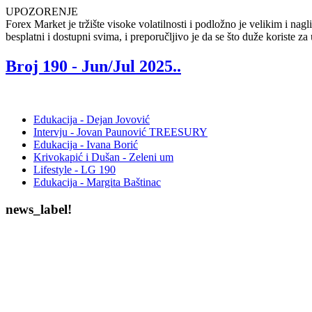
UPOZORENJE
Forex Market je tržište visoke volatilnosti i podložno je velikim i n
besplatni i dostupni svima, i preporučljivo je da se što duže koriste za
Broj 190 -
Jun/Jul 2025.
.
Edukacija - Dejan Jovović
Intervju - Jovan Paunović TREESURY
Edukacija - Ivana Borić
Krivokapić i Dušan - Zeleni um
Lifestyle - LG 190
Edukacija - Margita Baštinac
news_label!