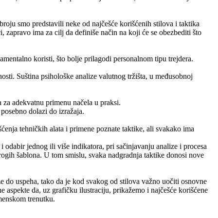
oju smo predstavili neke od najčešće korišćenih stilova i taktika
zapravo ima za cilj da definiše način na koji će se obezbediti što
mentalno koristi, što bolje prilagodi personalnom tipu trejdera.
nosti. Suština psihološke analize valutnog tržišta, u međusobnoj
a za adekvatnu primenu načela u praksi.
a posebno dolazi do izražaja.
nja tehničkih alata i primene poznate taktike, ali svakako ima
 odabir jednog ili više indikatora, pri sačinjavanju analize i procesa
strogih šablona. U tom smislu, svaka nadgradnja taktike donosi nove
ze do uspeha, tako da je kod svakog od stilova važno uočiti osnovne
aspekte da, uz grafičku ilustraciju, prikažemo i najčešće korišćene
emenskom trenutku.