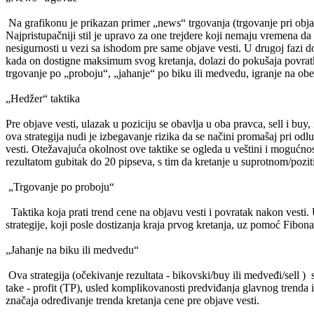
Na grafikonu je prikazan primer „news“ trgovanja (trgovanje pri objavi
Najpristupačniji stil je upravo za one trejdere koji nemaju vremena 
nesigurnosti u vezi sa ishodom pre same objave vesti. U drugoj fazi d
kada on dostigne maksimum svog kretanja, dolazi do pokušaja povratka
trgovanje po „proboju“, „jahanje“ po biku ili medvedu, igranje na obe
„Hedžer“ taktika
Pre objave vesti, ulazak u poziciju se obavlja u oba pravca, sell i buy
ova strategija nudi je izbegavanje rizika da se načini promašaj pri od
vesti. Otežavajuća okolnost ove taktike se ogleda u veštini i mogućno
rezultatom gubitak do 20 pipseva, s tim da kretanje u suprotnom/pozi
„Trgovanje po proboju“
Taktika koja prati trend cene na objavu vesti i povratak nakon vesti. U
strategije, koji posle dostizanja kraja prvog kretanja, uz pomoć Fibo
„Jahanje na biku ili medvedu“
Ova strategija (očekivanje rezultata - bikovski/buy ili medveđi/sell ) s
take - profit (TP), usled komplikovanosti predviđanja glavnog trenda
značaja određivanje trenda kretanja cene pre objave vesti.