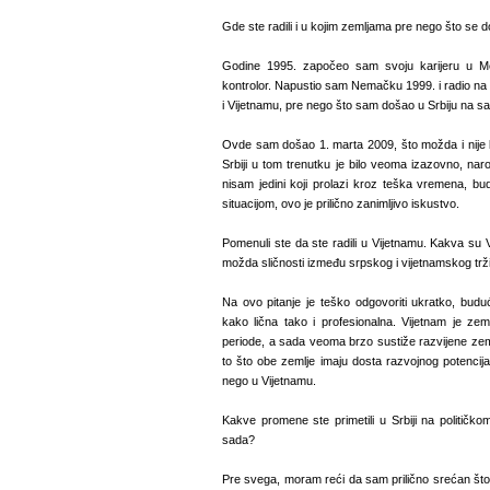
Gde ste radili i u kojim zemljama pre nego što se do
Godine 1995. započeo sam svoju karijeru u Me
kontrolor. Napustio sam Nemačku 1999. i radio n
i Vijetnamu, pre nego što sam došao u Srbiju na sa
Ovde sam došao 1. marta 2009, što možda i nije bil
Srbiji u tom trenutku je bilo veoma izazovno, nar
nisam jedini koji prolazi kroz teška vremena, b
situacijom, ovo je prilično zanimljivo iskustvo.
Pomenuli ste da ste radili u Vijetnamu. Kakva su V
možda sličnosti između srpskog i vijetnamskog trž
Na ovo pitanje je teško odgovoriti ukratko, bud
kako lična tako i profesionalna. Vijetnam je zem
periode, a sada veoma brzo sustiže razvijene zeml
to što obe zemlje imaju dosta razvojnog potencijal
nego u Vijetnamu.
Kakve promene ste primetili u Srbiji na politi
sada?
Pre svega, moram reći da sam prilično srećan št