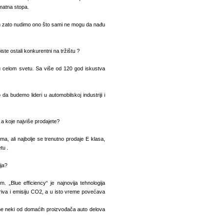
amatna stopa.
im zato nudimo ono što sami ne mogu da nađu
iste ostali konkurentni na tržištu ?
 celom svetu. Sa više od 120 god iskustva
a budemo lideri u automobilskoj industriji i
 a koje najviše prodajete?
a, ali najbolje se trenutno prodaje E klasa,
tu .
ja?
„Blue efficiency“ je najnovija tehnologija
riva i emisiju CO2, a u isto vreme povećava
e neki od domaćih proizvođača auto delova