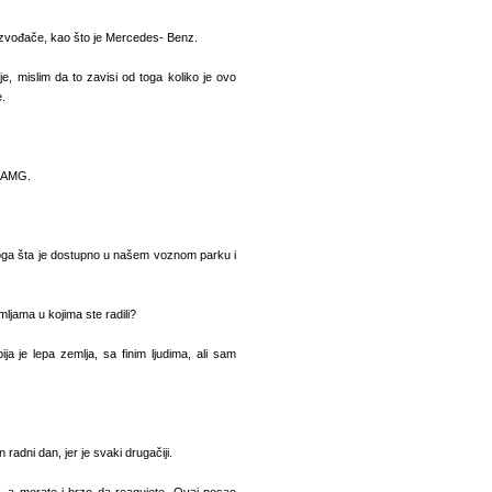
oizvođače, kao što je Mercedes- Benz.
, mislim da to zavisi od toga koliko je ovo
.
S AMG.
toga šta je dostupno u našem voznom parku i
ljama u kojima ste radili?
ja je lepa zemlja, sa finim ljudima, ali sam
radni dan, jer je svaki drugačiji.