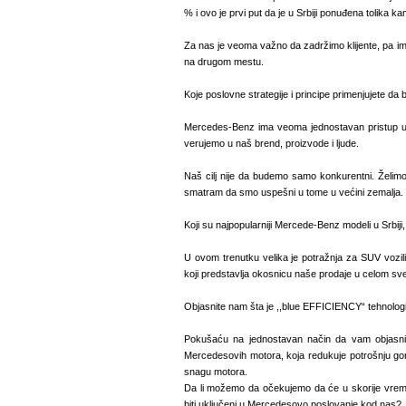
% i ovo je prvi put da je u Srbiji ponuđena tolika k
Za nas je veoma važno da zadržimo klijente, pa 
na drugom mestu.
Koje poslovne strategije i principe primenjujete da b
Mercedes-Benz ima veoma jednostavan pristup u
verujemo u naš brend, proizvode i ljude.
Naš cilj nije da budemo samo konkurentni. Želimo d
smatram da smo uspešni u tome u većini zemalja.
Koji su najpopularniji Mercede-Benz modeli u Srbiji,
U ovom trenutku velika je potražnja za SUV vozilim
koji predstavlja okosnicu naše prodaje u celom sve
Objasnite nam šta je ,,blue EFFICIENCY“ tehnologi
Pokušaću na jednostavan način da vam objasnim. 
Mercedesovih motora, koja redukuje potrošnju go
snagu motora.
Da li možemo da očekujemo da će u skorije vrem
biti uključeni u Mercedesovo poslovanje kod nas?