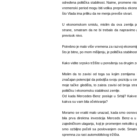
određena politička stabilnost. Naime, promene n
vremenski period mogu biti velika prepreka ekon
što Vlada ima priliku da ne menja previše stvari.
U ekonomskom smislu, mislim da ova zemlja pr
strane, smatram da ne bi trebalo da napravimo 
previsok nivo.
Potrebno je malo više vremena za razvoj ekonomije i
što je bitno, po mom mišljenju, je politička stabilno
Kako vidite srpsko tržište u poređenju sa drugim
Mislim da to zavisi od toga sa kojim zemljama 
značajan potencijal da poboljša svoju poziciju u ce
moje tačke gledišta, to zaista zavisi od broja stra
političku i ekonomsku stabilnost zemlje.
Od kada Mercedes-Benz posluje u Srbiji? Kakve s
kakva su vam bila očekivanja?
Moramo se vratiti malo unazad, kada smo osnoval
bila prva direktna investicija Merceds Benz-a u
zajedničkom ulaganju, koji je promenjen nekoliko 
smo ozbiljno počeli sa poslovanjem ovde. Smatra
spremna za rast automobilskog tržišta.