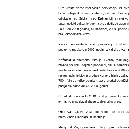
U to vreme nismo imali velika očekivanja, jer nik
brzo prilagoditi novom sistemu, novom okruženju
odluka,jer su Srbija i ceo Balkan bili strateš
automobilski sektor je veoma brzo doživeo uspeh
2005. do 2008.godine, ali nažalost, 2009. godine s
bila i ekonomska kriza.
Recite nam nešto o vašem poslovanju u uslovim
poslovne rezultate u 2009. godini, a kakvi su vam 
Nažalost, ekonomska kriza je u velikoj meri pogod
možda nisu bili u toj meri pogođeni, ali u automob
vozila, osetio se veoma veliki udar krize u 2009. 
najveći udar je bio na prodaju komercijalnih vozila
70%. Nije se toliko osetila kriza u prodaji putnički
pad je bio samo 30% u 2009. godini .
Nažalost, prvi kvartal 2010. ne daje znake tržišnog
jer nismo ni očekivali da se to desi tako brzo.
Oporavak, takođe, zavisi od mnogo eksternih fakt
mera Vlade i finansijskih institucija.
Mediji, takođe, igraju veliku ulogu. Ipak, prilič