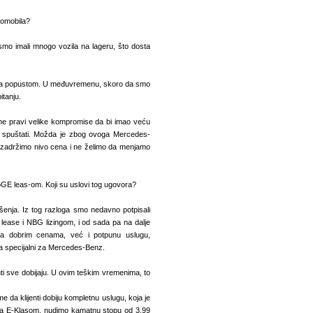
tomobila?
smo imali mnogo vozila na lageru, što dosta
a sa popustom. U međuvremenu, skoro da smo
itanju.
 pravi velike kompromise da bi imao veću
o spuštati. Možda je zbog ovoga Mercedes-
 zadržimo nivo cena i ne želimo da menjamo
oGE leas-om. Koji su uslovi tog ugovora?
šenja. Iz tog razloga smo nedavno potpisali
lease i NBG lizingom, i od sada pa na dalje
sa dobrim cenama, već i potpunu uslugu,
oma specijalni za Mercedes-Benz.
ti sve dobijaju. U ovim teškim vremenima, to
me da klijenti dobiju kompletnu uslugu, koja je
sa E-Klasom, nudimo kamatnu stopu od 3.99