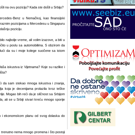
šli na ovu poziciju? Kada ste došli u Srbiju?
rcedes-Benz u Nemačkoj, kao finansijski
a raznim pozicijama u Mercedesu u Singapuru
dašnju poziciju.
o najbolje vreme, ali volim izazove, a biti u
očito u poslu sa automobilima. S obzirom da
udući da su i moje kolege suočene sa istom
aša iskustva iz Vijetnama? Koje su razlike i
išta?
ući da sam stekao mnoga iskustva i znanja,
lja koja je decenijama prolazila kroz teške
je. Mogao bih reći da je sličnost sa Srbijom
a, ali se u Srbiji stvari kreću mnogo sporije
čkom i ekonomskom planu od svog dolaska do
o trenutno nema mnogo promena i što postoji