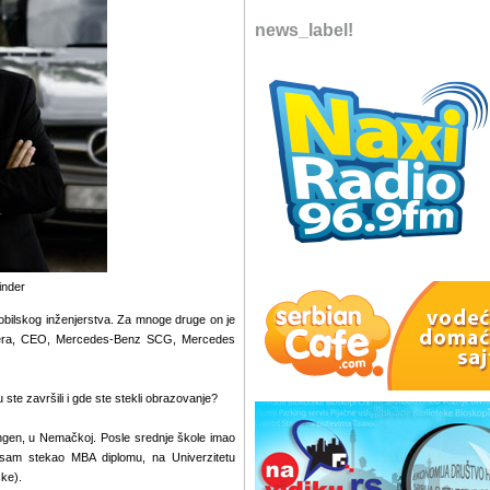
news_label!
inder
bilskog inženjerstva. Za mnoge druge on je
indera, CEO, Mercedes-Benz SCG, Mercedes
 ste završili i gde ste stekli obrazovanje?
ngen, u Nemačkoj. Posle srednje škole imao
sam stekao MBA diplomu, na Univerzitetu
ke).