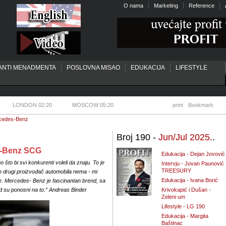
O nama
Marketing
Reference
ANTI MENADMENTA
POSLOVNA MISAO
EDUKACIJA
LIFESTYLE
LONDON 02:20
MOSCOW 05:20
print
Bookmark
rcedes-Benz
Broj 190 -
Jun/Jul 2025.
.
s-Benz SCG
Edukacija - Dejan Jovović
što bi svi konkurenti voleli da znaju. To je
Intervju - Jovan Paunović
TREESURY
an drugi proizvođač automobila nema - mi
Edukacija - Ivana Borić
e. Mercedes- Benz je fascinantan brend, sa
nd su ponosni na to.“ Andreas Binder
Krivokapić i Dušan -
Zeleni um
Lifestyle - LG 190
Edukacija - Margita
Baštinac