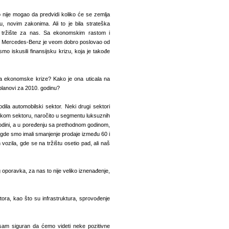
o nije mogao da predvidi koliko će se zemlja
, novim zakonima. Ali to je bila strateška
ko tržište za nas. Sa ekonomskim rastom i
 i Mercedes-Benz je veom dobro poslovao od
mo iskusili finansijsku krizu, koja je takođe
a ekonomske krize? Kako je ona uticala na
planovi za 2010. godinu?
ila automobilski sektor. Neki drugi sektori
ilskom sektoru, naročito u segmentu luksuznih
godini, a u poređenju sa prethodnom godinom,
, gde smo imali smanjenje prodaje između 60 i
h vozila, gde se na tržištu osetio pad, ali naš
 oporavka, za nas to nije veliko iznenađenje,
ora, kao što su infrastruktura, sprovođenje
no sam siguran da ćemo videti neke pozitivne