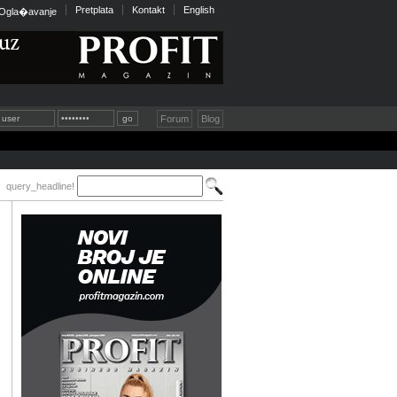
Pretplata
Kontakt
English
Ogla�avanje
Forum
Blog
query_headline!