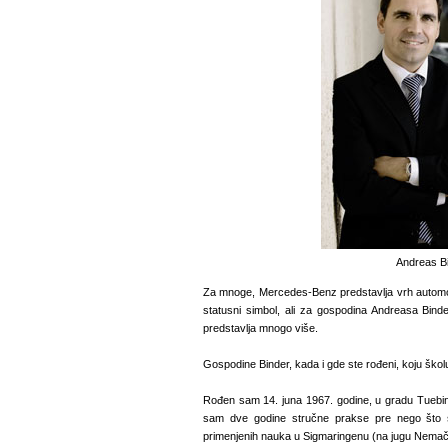
Andreas B
Za mnoge, Mercedes-Benz predstavlja vrh automo
statusni simbol, ali za gospodina Andreasa B
predstavlja mnogo više.
Gospodine Binder, kada i gde ste rođeni, koju školu
Rođen sam 14. juna 1967. godine, u gradu Tuebi
sam dve godine stručne prakse pre nego što 
primenjenih nauka u Sigmaringenu (na jugu Nemač