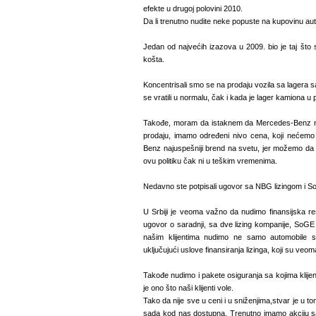
efekte u drugoj polovini 2010.
Da li trenutno nudite neke popuste na kupovinu au
Jedan od najvećih izazova u 2009. bio je taj što 
košta.
Koncentrisali smo se na prodaju vozila sa lager
se vratili u normalu, čak i kada je lager kamiona u p
Takođe, moram da istaknem da Mercedes-Benz ne
prodaju, imamo određeni nivo cena, koji nećem
Benz najuspešniji brend na svetu, jer možemo da
ovu politiku čak ni u teškim vremenima.
Nedavno ste potpisali ugovor sa NBG lizingom i S
U Srbiji je veoma važno da nudimo finansijska re
ugovor o saradnji, sa dve lizing kompanije, SoGE 
našim klijentima nudimo ne samo automobile 
uključujući uslove finansiranja lizinga, koji su ve
Takođe nudimo i pakete osiguranja sa kojima klijen
je ono što naši klijenti vole.
Tako da nije sve u ceni i u sniženjima,stvar je u to
sada kod nas dostupna. Trenutno imamo akciju 