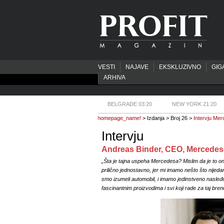
VESTI
NAJAVE
EKSKLUZIVNO
GIG
ARHIVA
BELGRADE 03:20
NEW YORK 21:20
homepage_name!
> Izdanja > Broj 26 >
Intervju Me
Intervju
Andreas Binder, CEO, Mercede
„Šta je tajna uspeha Mercedesa? Mislim da je to ono 
prilično jednostavno, jer mi imamo nešto što nijed
smo izumeli automobil, i imamo jedinstveno nasleđ
fascinantnim proizvodima i svi koji rade za taj bre