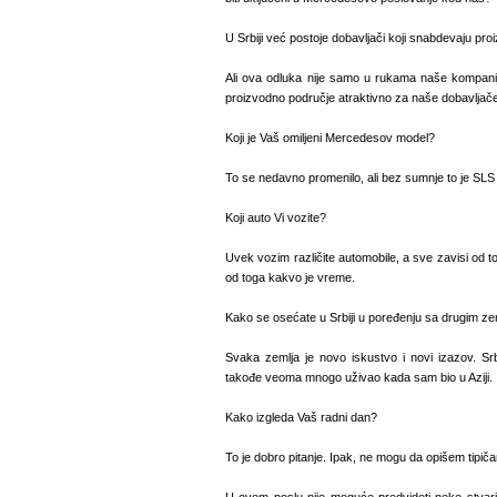
U Srbiji već postoje dobavljači koji snabdevaju pr
Ali ova odluka nije samo u rukama naše kompanije
proizvodno područje atraktivno za naše dobavljače
Koji je Vaš omiljeni Mercedesov model?
To se nedavno promenilo, ali bez sumnje to je SL
Koji auto Vi vozite?
Uvek vozim različite automobile, a sve zavisi od 
od toga kakvo je vreme.
Kako se osećate u Srbiji u poređenju sa drugim zem
Svaka zemlja je novo iskustvo i novi izazov. Srbi
takođe veoma mnogo uživao kada sam bio u Aziji.
Kako izgleda Vaš radni dan?
To je dobro pitanje. Ipak, ne mogu da opišem tipičan 