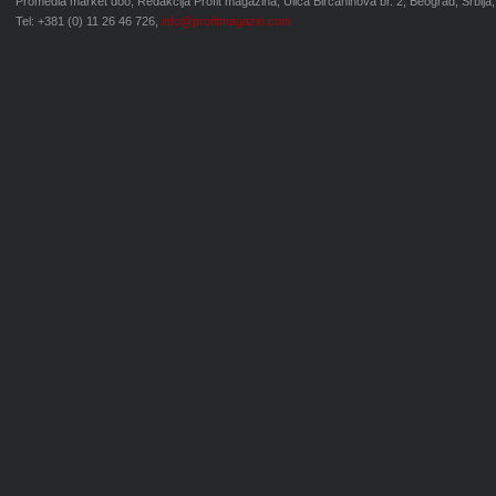
Promedia market doo, Redakcija Profit magazina, Ulica Birčaninova br. 2, Beograd, Srbija,
Tel: +381 (0) 11 26 46 726,
info@profitmagazin.com