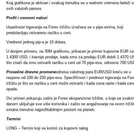
Kraj grafikona je aktivan i svakog trenutka se u realnom vremenu beleži 
svih valutnih parova.
Profit i osnovni nalozi
Uspešnost trgovanja na Forex tržištu izražava se u pips-evima, koji
predstavljaju ostvarenu razliku u ceni.
Vrednost jednog pip-a je 10 dolara.
U donjem primeru, na 30M grafikonu, prikazan je primer kupovine EUR za
1.4300 USD, i kasnije prodaje, kada smo za prodaju EUR dobili 1.4370 U
što znači da smo ostvarili razliku u ceni od 70 pips-eva, odnosno 700 US
Prosečne dnevne promene
odnosa valutnog para EUR/USD kreću se u
rasponu od 100 do 250 pips-eva. Specifičnost i prednost trgovanja na For
tržištu je što se razlika u ceni može ostvariti i kada cena raste i kada cen
opada.
Ovi primeri pokazuju zašto je Forex ekspanzivno tržište, u koje se svaki
danom uključuje sve više korisnika i zašto se angažovanje na ovom tržiš
smatra trenutno najprofitabilnijim poslom na planeti.
Termini
LONG – Termin koji se koristi za kupovni nalog