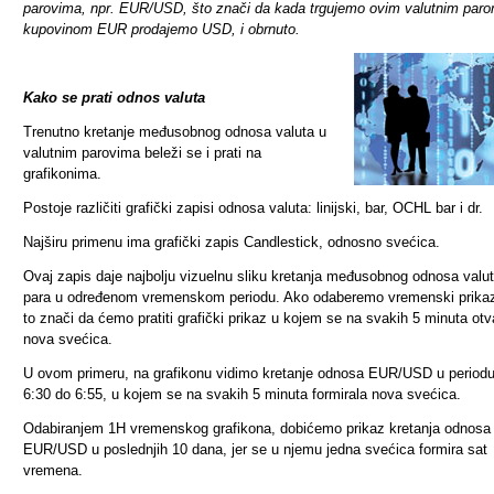
parovima, npr. EUR/USD, što znači da kada trgujemo ovim valutnim paro
kupovinom EUR prodajemo USD, i obrnuto.
Kako se prati odnos valuta
Trenutno kretanje međusobnog odnosa valuta u
valutnim parovima beleži se i prati na
grafikonima.
Postoje različiti grafički zapisi odnosa valuta: linijski, bar, OCHL bar i dr.
Najširu primenu ima grafički zapis Candlestick, odnosno svećica.
Ovaj zapis daje najbolju vizuelnu sliku kretanja međusobnog odnosa valu
para u određenom vremenskom periodu. Ako odaberemo vremenski prika
to znači da ćemo pratiti grafički prikaz u kojem se na svakih 5 minuta otv
nova svećica.
U ovom primeru, na grafikonu vidimo kretanje odnosa EUR/USD u period
6:30 do 6:55, u kojem se na svakih 5 minuta formirala nova svećica.
Odabiranjem 1H vremenskog grafikona, dobićemo prikaz kretanja odnosa
EUR/USD u poslednjih 10 dana, jer se u njemu jedna svećica formira sat
vremena.