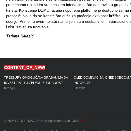
promenama u kratkim vremenskim intervalima, što ga stavlja u grupu rizi
tržišta. Korišćenje DEMO računa i upotreba platforme je dostupno svima i
preporučljivo je da se koriste što duže za praćenje aktivnost itržišta i za
učenje. Primeri u ovom tekstu namenjeni su u edukativne i informacione 
i nisu saveti za trgovanje.
Tatjana Kalezić
CONTENT_OF_NEW!
TREESURY OMOGUĆAVA GRAĐANIMA DA
OLED DOMINACIJA, QNED I XBOOM 
INVESTIRAJU U ZELENU BUDUĆNOST
INOVACIJE
Intervju
Lifestyle
© 2008 PROFIT MAGAZIN, all rights reserved. CMS:
OCP