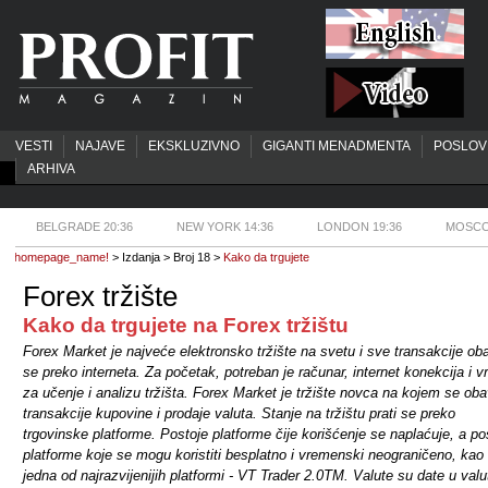
VESTI
NAJAVE
EKSKLUZIVNO
GIGANTI MENADMENTA
POSLOV
ARHIVA
BELGRADE 20:36
NEW YORK 14:36
LONDON 19:36
MOSCO
homepage_name!
> Izdanja > Broj 18 >
Kako da trgujete
Forex tržište
Kako da trgujete na Forex tržištu
Forex Market je najveće elektronsko tržište na svetu i sve transakcije oba
se preko interneta. Za početak, potreban je računar, internet konekcija i 
za učenje i analizu tržišta. Forex Market je tržište novca na kojem se oba
transakcije kupovine i prodaje valuta. Stanje na tržištu prati se preko
trgovinske platforme. Postoje platforme čije korišćenje se naplaćuje, a pos
platforme koje se mogu koristiti besplatno i vremenski neograničeno, kao 
jedna od najrazvijenijih platformi - VT Trader 2.0TM. Valute su date u val