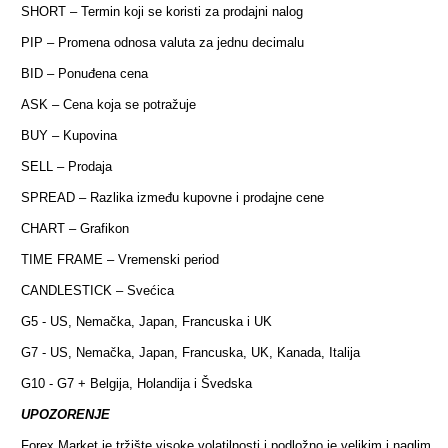
SHORT – Termin koji se koristi za prodajni nalog
PIP – Promena odnosa valuta za jednu decimalu
BID – Ponuđena cena
ASK – Cena koja se potražuje
BUY – Kupovina
SELL – Prodaja
SPREAD – Razlika između kupovne i prodajne cene
CHART – Grafikon
TIME FRAME – Vremenski period
CANDLESTICK – Svećica
G5 - US, Nemačka, Japan, Francuska i UK
G7 - US, Nemačka, Japan, Francuska, UK, Kanada, Italija
G10 - G7 + Belgija, Holandija i Švedska
UPOZORENJE
Forex Market je tržište visoke volatilnosti i podložno je velikim i naglim