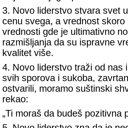
3. Novo liderstvo stvara svet u
cenu svega, a vrednost skoro
vrednosti gde je ultimativno 
razmišljanja da su ispravne vre
kvalitet više.
4. Novo liderstvo traži od nas 
svih sporova i sukoba, zavrtan
ostvarili, moramo suštinski sh
rekao:
„Ti moraš da budeš pozitivna p
5. Novo liderstvo zna da je neo