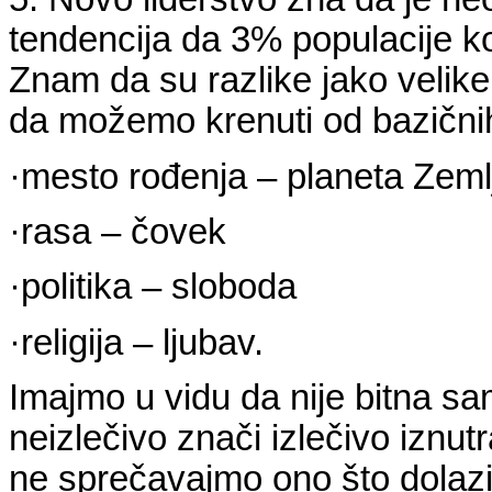
tendencija da 3% populacije k
Znam da su razlike jako velik
da možemo krenuti od bazičnih 
·
mesto rođenja – planeta Zeml
·
rasa – čovek
·
politika – sloboda
·
religija – ljubav.
Imajmo u vidu da nije bitna sa
neizlečivo znači izlečivo iznut
ne sprečavajmo ono što dolaz