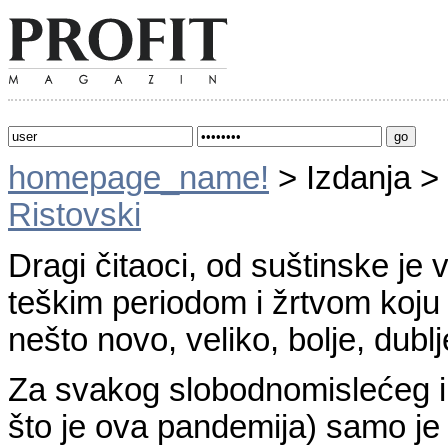
homepage_name!
> Izdanja >
Ristovski
Dragi čitaoci, od suštinske je
teškim periodom i žrtvom koj
nešto novo, veliko, bolje, dublj
Za svakog slobodnomislećeg i
što je ova pandemija) samo je