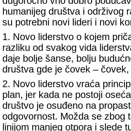
dugoročno vrlo dobro podučav
humanijeg društva i održivog r
su potrebni novi lideri i novi ko
1. Novo liderstvo o kojem prič
razliku od svakog vida liders
daje bolje šanse, bolju budućno
društva gde je čovek – čovek, a
2. Novo liderstvo vraća princi
plan, jer kada ne postoji oseća
društvo je osuđeno na propast
odgovornost. Možda se zbog tog
linijom manjeg otpora i slede t