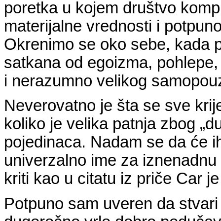
poretka u kojem društvo komp
materijalne vrednosti i potpu
Okrenimo se oko sebe, kada p
satkana od egoizma, pohlepe, 
i nerazumno velikog samopouz
Neverovatno je šta se sve krij
koliko je velika patnja zbog 
pojedinaca. Nadam se da će i
univerzalno ime za iznenadnu k
kriti kao u citatu iz priče Car je
Potpuno sam uveren da stvari 