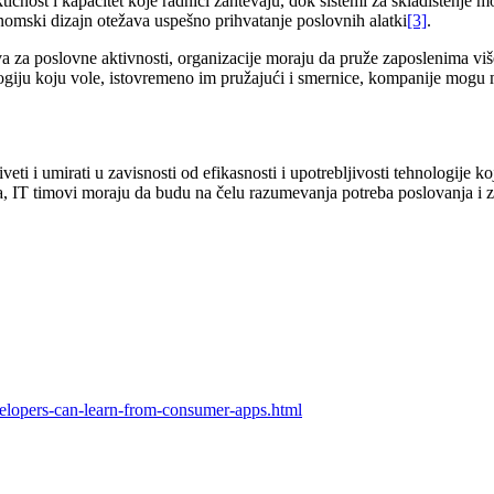
čnost i kapacitet koje radnici zahtevaju, dok sistemi za skladištenje m
omski dizajn otežava uspešno prihvatanje poslovnih alatki
[3]
.
va za poslovne aktivnosti, organizacije moraju da pruže zaposlenima viš
giju koju vole, istovremeno im pružajući i smernice, kompanije mogu m
eti i umirati u zavisnosti od efikasnosti i upotrebljivosti tehnologije
a, IT timovi moraju da budu na čelu razumevanja potreba poslovanja i 
velopers-can-learn-from-consumer-apps.html