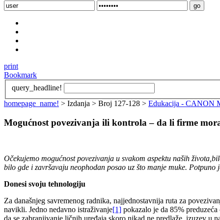
print
Bookmark
query_headline!
homepage_name!
> Izdanja > Broj 127-128 >
Edukacija - CANON Mog
Mogućnost povezivanja ili kontrola – da li firme mor
Očekujemo mogućnost povezivanja u svakom aspektu naših života,bilo
bilo gde i završavaju neophodan posao uz što manje muke. Potpuno je 
Donesi svoju tehnologiju
Za današnjeg savremenog radnika, najjednostavnija ruta za povezivanj
navikli. Jedno nedavno istraživanje
[1]
pokazalo je da 85% preduzeća o
da se zabranjivanje ličnih uređaja skoro nikad ne predlaže, izuzev u 