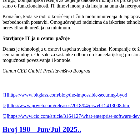
Drugo, kompanijska rešenja za deljenje datoteka moraju da pruže prakti
samo o funkcionalnosti. IT timovi moraju da imaju na umu da neergon
Konačno, kada se radi o korišćenju ličnih mobilnihuređaja ili laptopo
bezbednosnih postavki. Omogućavajući radnicima da iskoriste tehnolo
nerevidiranih uređaja na minimum.
Stavljanje IT-ja u centar pažnje
Danas je tehnologija u osnovi uspeha svakog biznisa. Kompanije će živ
centralnuulogu. Od sale za sastanke odbora do kancelarijskog prostor
mogućnosti povezivanja i kontrole.
Canon CEE GmbH Predstavništvo Beograd
[1]
https://www.bitglass.com/blog/the-impossible-securing-byod
[2]
http://www.prweb.com/releases/2018/04/prweb15413008.htm
[3]
https://www.cio.com/article/3164127/what-enterprise-software-de
Broj 190 -
Jun/Jul 2025.
.