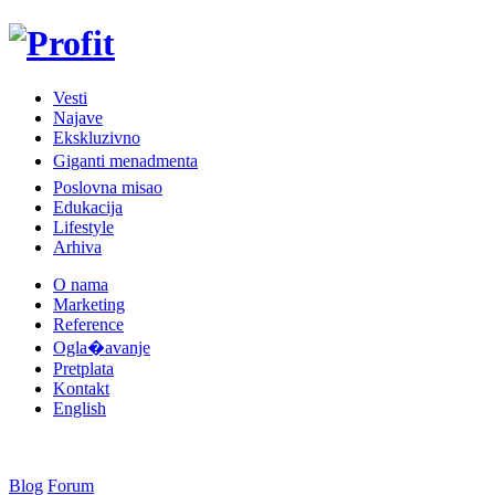
Vesti
Najave
Ekskluzivno
Giganti menadmenta
Poslovna misao
Edukacija
Lifestyle
Arhiva
O nama
Marketing
Reference
Ogla�avanje
Pretplata
Kontakt
English
Blog
Forum