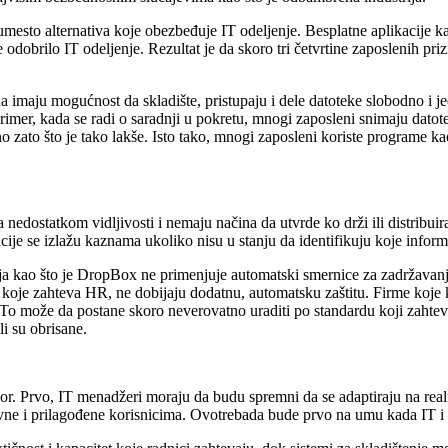
 umesto alternativa koje obezbeđuje IT odeljenje. Besplatne aplikacije
je odobrilo IT odeljenje. Rezultat je da skoro tri četvrtine zaposlenih p
a imaju mogućnost da skladište, pristupaju i dele datoteke slobodno i je
primer, kada se radi o saradnji u pokretu, mnogi zaposleni snimaju dato
zato što je tako lakše. Isto tako, mnogi zaposleni koriste programe kao
nedostatkom vidljivosti i nemaju načina da utvrde ko drži ili distribuira
acije se izlažu kaznama ukoliko nisu u stanju da identifikuju koje inform
 kao što je DropBox ne primenjuje automatski smernice za zadržavanje
 koje zahteva HR, ne dobijaju dodatnu, automatsku zaštitu. Firme koje ko
 To može da postane skoro neverovatno uraditi po standardu koji zahte
i su obrisane.
dgovor. Prvo, IT menadžeri moraju da budu spremni da se adaptiraju na 
tavne i prilagođene korisnicima. Ovotrebada bude prvo na umu kada IT i