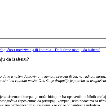
ućnost povezivanja ili kontrola – Da li firme moraju da izaberu?
aju da izaberu?
 da je u našim domovima, u javnom prevozu ili čak na radnom mestu. K
isto i na radnom mestu. Ono što je drugačije je potreba za usaglašeno
e sa sistemom kompanije može bitiupotrebasopstvenih mobilnih uređaja, l
mogućava zaposlenima da pristupaju kompanijskim podacima sa ličnih 
najvišim bezbednosnim slučajevima kao što je odbambrena industrija.