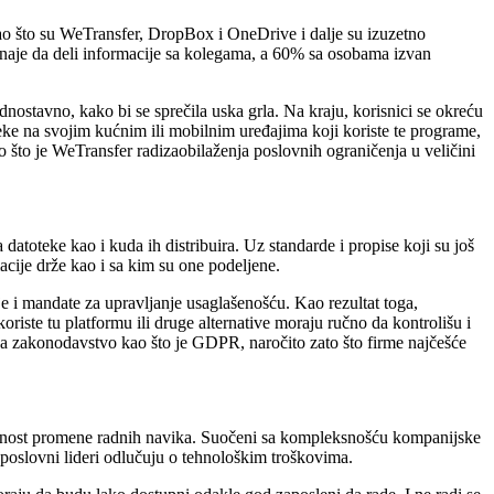
 kao što su WeTransfer, DropBox i OneDrive i dalje su izuzetno
riznaje da deli informacije sa kolegama, a 60% sa osobama izvan
dnostavno, kako bi se sprečila uska grla. Na kraju, korisnici se okreću
teke na svojim kućnim ili mobilnim uređajima koji koriste te programe,
 što je WeTransfer radizaobilaženja poslovnih ograničenja u veličini
 datoteke kao i kuda ih distribuira. Uz standarde i propise koji su još
acije drže kao i sa kim su one podeljene.
 i mandate za upravljanje usaglašenošću. Kao rezultat toga,
riste tu platformu ili druge alternative moraju ručno da kontrolišu i
va zakonodavstvo kao što je GDPR, naročito zato što firme najčešće
realnost promene radnih navika. Suočeni sa kompleksnošću kompanijske
 poslovni lideri odlučuju o tehnološkim troškovima.