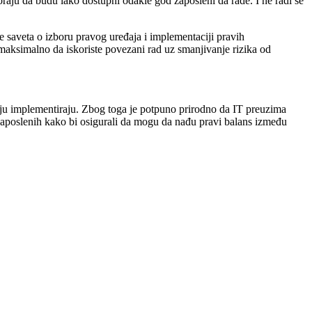
oraju da budu lako dostupni odakle god zaposleni da rade. I ne radi se
e saveta o izboru pravog uređaja i implementaciji pravih
aksimalno da iskoriste povezani rad uz smanjivanje rizika od
 koju implementiraju. Zbog toga je potpuno prirodno da IT preuzima
zaposlenih kako bi osigurali da mogu da nađu pravi balans između