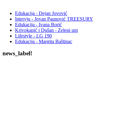
Edukacija - Dejan Jovović
Intervju - Jovan Paunović TREESURY
Edukacija - Ivana Borić
Krivokapić i Dušan - Zeleni um
Lifestyle - LG 190
Edukacija - Margita Baštinac
news_label!