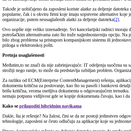
Takođe je
uobičajeno da zaposleni koriste alatke za deljenje datoteka
popularne, čak i u okviru firmi koje imaju sopstvene alternative koje 
organizacije, putem neusaglašenih alatki za deljenje datoteka
[2]
.
Ovo uopšte nije veliko iznenađenje. Svi kancelarijski radnici moraju d
potrošačkim alternativama zato što traže najjednostavniju opciju. Na 
bilo zbog problema sa pristupom kompanijskom sistemu ili jednostavno 
priloga u elektronskoj pošti.
Pretnja usaglašenosti
Međutim,to ne znači da nije zabrinjavajuće. IT odeljenja suočena su sa 
strožiji nego ranije, to može da predstavlja ozbiljan problem. Organiz
Za razliku od ECM(Enterprise ContentManagement) rešenja, aplikacija
dokumenta kritična za poslovanje, kao što su pasoši i bankovni detalji
brišu kritična, veoma osetljiva dokumenta u odgovarajućem trenutku.
nemaju potpunu vidljivost gde se kopije dokumenata čuvaju, kao i da l
Kako se
prilagoditi hibridnim navikama
Dakle, šta je rešenje? Na žalost, čini se da ne postoji jedinstven o
tehnologije, zaposleni se često odlučuju za aplikacije koje su jednos