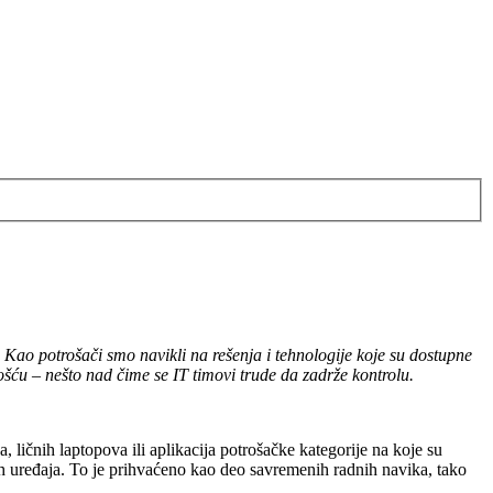
ao potrošači smo navikli na rešenja i tehnologije koje su dostupne
šću – nešto nad čime se IT timovi trude da zadrže kontrolu.
ičnih laptopova ili aplikacija potrošačke kategorije na koje su
uređaja. To je prihvaćeno kao deo savremenih radnih navika, tako