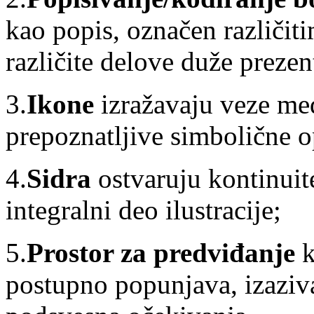
kao popis, označen različi
različite delove duže prezen
3.
Ikone
izražavaju veze me
prepoznatljive simbolične o
4.
Sidra
ostvaruju kontinuit
integralni deo ilustracije;
5.
Prostor za predviđanje
k
postupno popunjava, izaziva