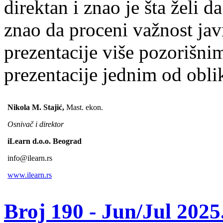
direktan i znao je šta želi 
znao da proceni važnost jav
prezentacije više pozorišni
prezentacije jednim od obli
Nikola M. Stajić,
Mast. ekon.
Osnivač i direktor
iLearn d.o.o. Beograd
info@ilearn.rs
www.ilearn.rs
Broj 190 -
Jun/Jul 2025