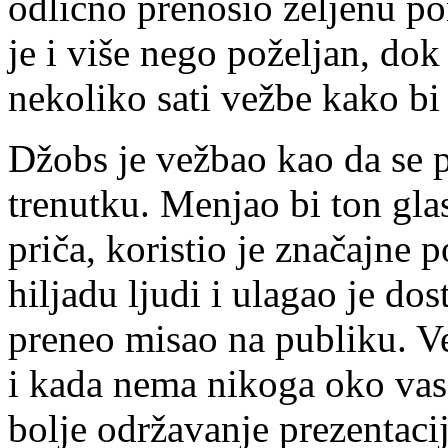
odlično prenosio željenu p
je i više nego poželjan, do
nekoliko sati vežbe kako bi 
Džobs je vežbao kao da se p
trenutku. Menjao bi ton gla
priča, koristio je značajne 
hiljadu ljudi i ulagao je dos
preneo misao na publiku. Ve
i kada nema nikoga oko vas, 
bolje održavanje prezentacij