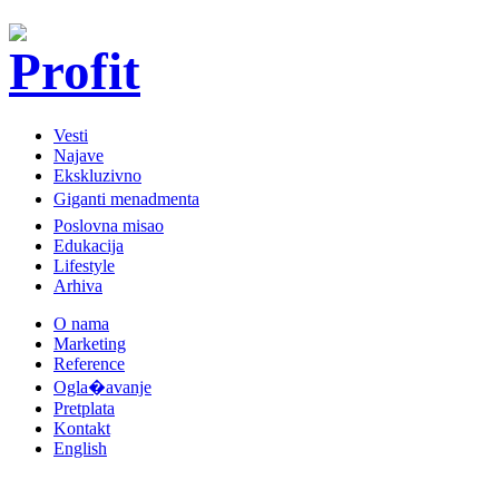
Vesti
Najave
Ekskluzivno
Giganti menadmenta
Poslovna misao
Edukacija
Lifestyle
Arhiva
O nama
Marketing
Reference
Ogla�avanje
Pretplata
Kontakt
English