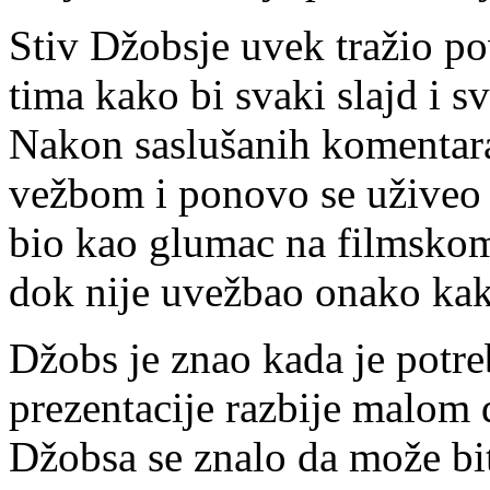
Stiv Džobsje uvek tražio p
tima kako bi svaki slajd i s
Nakon saslušanih komentara
vežbom i ponovo se uživeo 
bio kao glumac na filmskom 
dok nije uvežbao onako kako
Džobs je znao kada je potr
prezentacije razbije malo
Džobsa se znalo da može bit