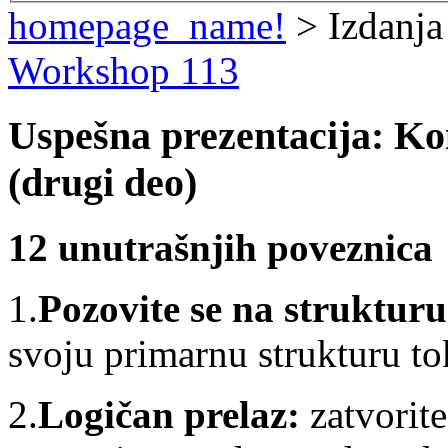
homepage_name!
> Izdanja
Workshop 113
Uspešna prezentacija: Kon
(drugi deo)
12 unutrašnjih poveznica
1.
Pozovite se na strukturu
svoju primarnu strukturu to
2.
Logičan prelaz:
zatvorit