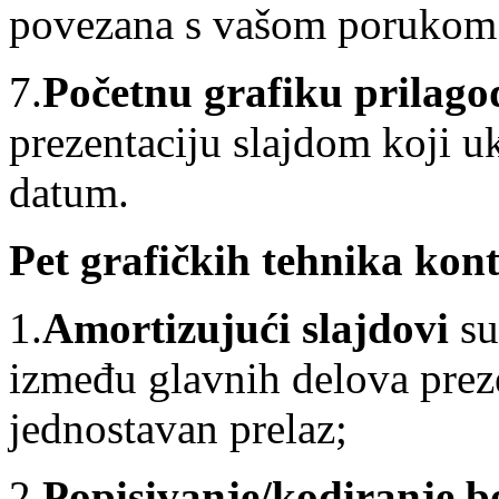
povezana s vašom porukom 
7.
Početnu grafiku prilagod
prezentaciju slajdom koji uk
datum.
Pet grafičkih tehnika kont
1.
Amortizujući slajdovi
su
između glavnih delova prezen
jednostavan prelaz;
2.
Popisivanje/kodiranje 