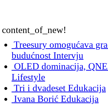
content_of_new!
Treesury omogućava građ
budućnost
Intervju
OLED dominacija, QNED
Lifestyle
Tri i dvadeset
Edukacija
Ivana Borić
Edukacija