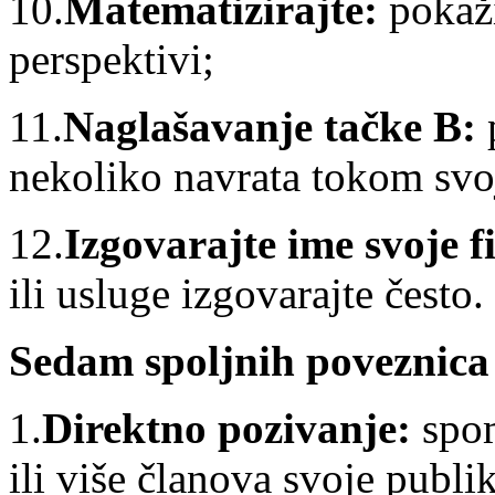
10.
Matematizirajte:
pokaž
perspektivi;
11.
Naglašavanje tačke B:
nekoliko navrata tokom svoj
12.
Izgovarajte ime svoje 
ili usluge izgovarajte često.
Sedam spoljnih poveznica
1.
Direktno pozivanje:
spo
ili više članova svoje publi