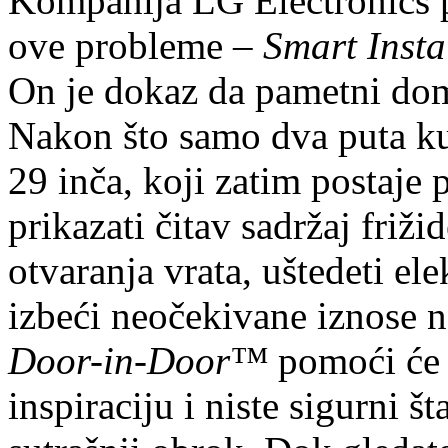
Kompanija LG Electronics p
ove probleme –
Smart Ins
On je dokaz da pametni domo
Nakon što samo dva puta k
29 inča, koji zatim postaje
prikazati čitav sadržaj friži
otvaranja vrata, uštedeti ele
izbeći neočekivane iznose 
Door-in-Door™
pomoći će 
inspiraciju i niste sigurni š