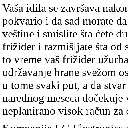
Vaša idila se završava nakon
pokvario i da sad morate da
veštine i smislite šta ćete 
frižider i razmišljate šta od 
to vreme vaš frižider užurb
održavanje hrane svežom ost
u tome svaki put, a da stva
narednog meseca dočekuje v
neplanirano visok račun za e