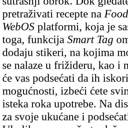
sutrašnji obrok. Dok gledat
pretraživati recepte na
Food
WebOS
platformi, koja je s
toga, funkcija
Smart Tag
om
dodaju stikeri, na kojima m
se nalaze u frižideru, kao i 
će vas podsećati da ih iskor
mogućnosti, izbeći ćete sv
isteka roka upotrebe. Na dis
za svoje ukućane i podseća