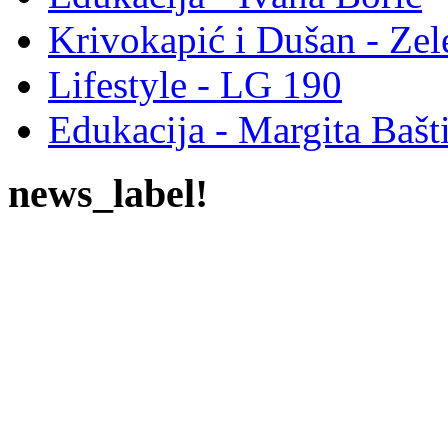
Krivokapić i Dušan - Ze
Lifestyle - LG 190
Edukacija - Margita Bašt
news_label!