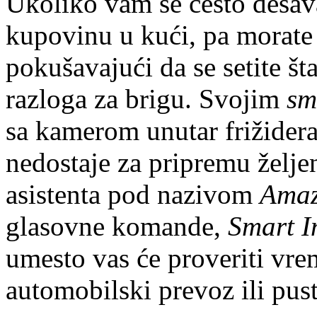
Ukoliko vam se često dešava
kupovinu u kući, pa morate 
pokušavajući da se setite š
razloga za brigu. Svojim
sm
sa kamerom unutar frižidera 
nedostaje za pripremu želj
asistenta pod nazivom
Amaz
glasovne komande,
Smart 
umesto vas će proveriti vre
automobilski prevoz ili pus