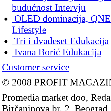
budućnost
Intervju
OLED dominacija, QNED
Lifestyle
Tri i dvadeset
Edukacija
Ivana Borić
Edukacija
Customer service
© 2008 PROFIT MAGAZIN, 
Promedia market doo, Redak
Birčaninova br. 2, Beograd, 