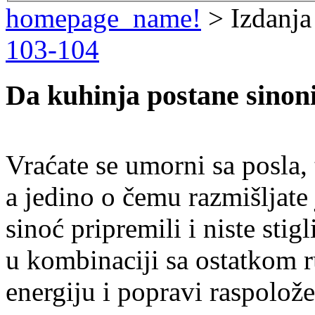
homepage_name!
> Izdanja
103-104
Da kuhinja postane sinon
Vraćate se umorni sa posla,
a jedino o čemu razmišljate 
sinoć pripremili i niste stigl
u kombinaciji sa ostatkom r
energiju i popravi raspolože