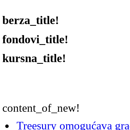
berza_title!
fondovi_title!
kursna_title!
content_of_new!
Treesury omogućava građ