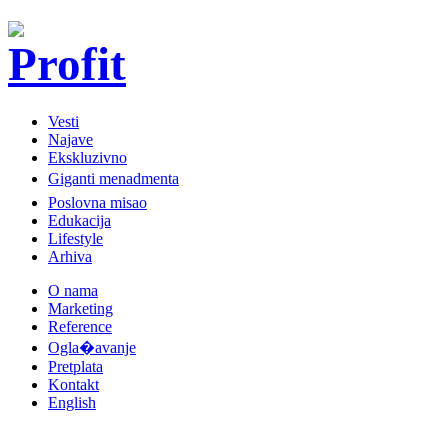
Vesti
Najave
Ekskluzivno
Giganti menadmenta
Poslovna misao
Edukacija
Lifestyle
Arhiva
O nama
Marketing
Reference
Ogla�avanje
Pretplata
Kontakt
English