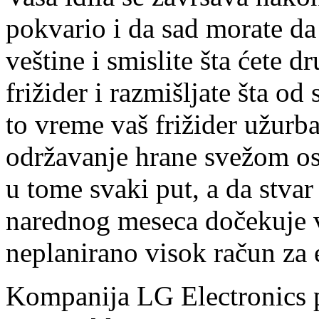
pokvario i da sad morate da
veštine i smislite šta ćete 
frižider i razmišljate šta od 
to vreme vaš frižider užurb
održavanje hrane svežom ost
u tome svaki put, a da stva
narednog meseca dočekuje v
neplanirano visok račun za e
Kompanija LG Electronics p