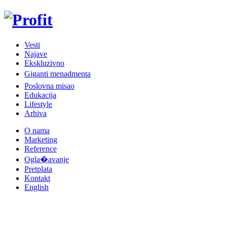
Vesti
Najave
Ekskluzivno
Giganti menadmenta
Poslovna misao
Edukacija
Lifestyle
Arhiva
O nama
Marketing
Reference
Ogla�avanje
Pretplata
Kontakt
English