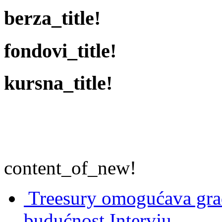
berza_title!
fondovi_title!
kursna_title!
content_of_new!
Treesury omogućava građ
budućnost
Intervju