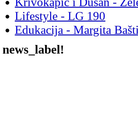
Krivokapić i Dušan - Ze
Lifestyle - LG 190
Edukacija - Margita Bašt
news_label!