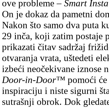
ove probleme –
Smart Ins
On je dokaz da pametni domo
Nakon što samo dva puta k
29 inča, koji zatim postaje
prikazati čitav sadržaj friži
otvaranja vrata, uštedeti ele
izbeći neočekivane iznose 
Door-in-Door™
pomoći će 
inspiraciju i niste sigurni š
sutrašnji obrok. Dok gledat