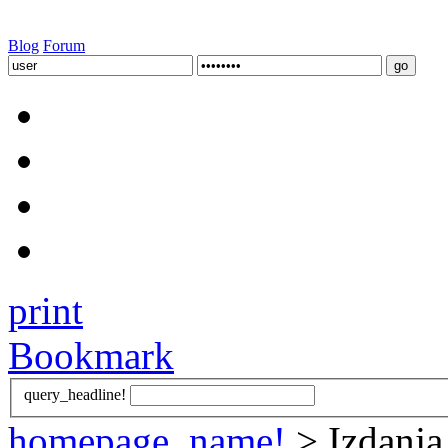
Blog
Forum
print
Bookmark
query_headline!
homepage_name!
> Izdanja