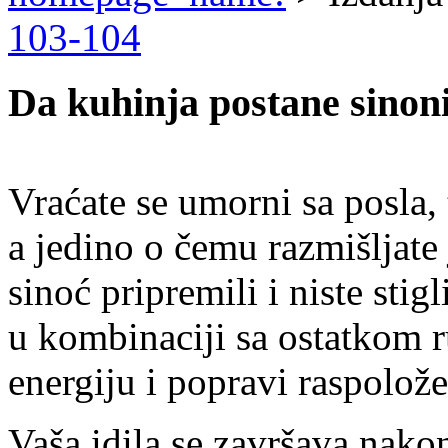
103-104
Da kuhinja postane sinon
Vraćate se umorni sa posla,
a jedino o čemu razmišljate 
sinoć pripremili i niste stigl
u kombinaciji sa ostatkom r
energiju i popravi raspolože
Vaša idila se završava nakon