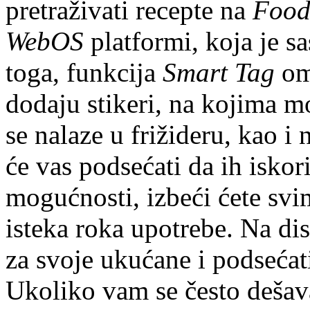
pretraživati recepte na
Food
WebOS
platformi, koja je s
toga, funkcija
Smart Tag
om
dodaju stikeri, na kojima m
se nalaze u frižideru, kao i 
će vas podsećati da ih iskor
mogućnosti, izbeći ćete sv
isteka roka upotrebe. Na dis
za svoje ukućane i podseća
Ukoliko vam se često dešava