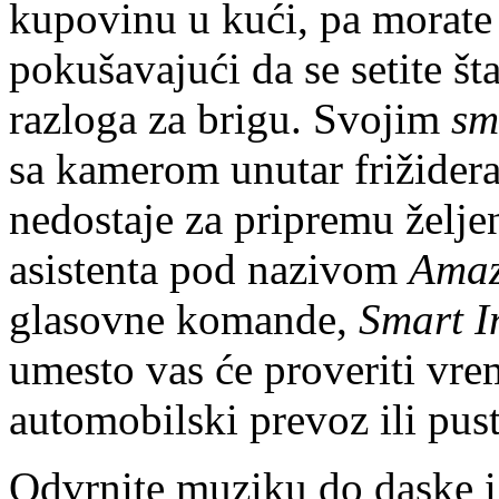
kupovinu u kući, pa morate 
pokušavajući da se setite š
razloga za brigu. Svojim
sm
sa kamerom unutar frižidera 
nedostaje za pripremu želj
asistenta pod nazivom
Amaz
glasovne komande,
Smart 
umesto vas će proveriti vre
automobilski prevoz ili pus
Odvrnite muziku do daske i