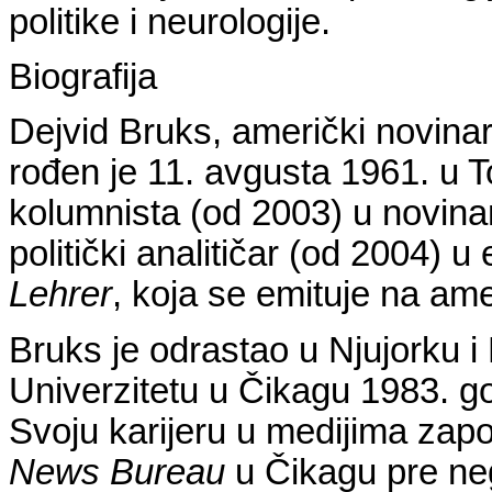
politike i neurologije.
Biografija
Dejvid Bruks
, američki novinar 
rođen je 11. avgusta 1961. u T
kolumnista (od 2003) u novi
politički analitičar (od 2004) u 
Lehrer
, koja se emituje na a
Bruks je odrastao u Njujorku i P
Univerzitetu u Čikagu 1983. go
Svoju karijeru u medijima zapo
News Bureau
u Čikagu pre ne