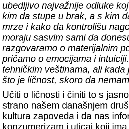
ubedljivo najvažnije odluke ko
kim da stupe u brak, a s kim da
mrze i kako da kontrolišu nag
moraju sasvim sami da donesu
razgovaramo o materijalnim po
pričamo o emocijama i intuicij
tehničkim veštinama, ali kada 
što je ličnost, skoro da nema
Učiti o ličnosti i činiti to s j
strano našem današnjem druš
kultura zapoveda i da nas inf
konzumerizam i uticaj koji im