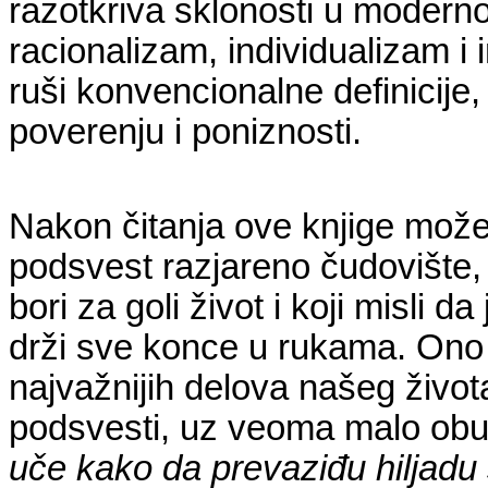
razotkriva sklonosti u moderno
racionalizam, individualizam i 
ruši konvencionalne definicije,
poverenju i poniznosti.
Nakon čitanja ove knjige može
podsvest razjareno čudovište, 
bori za goli život i koji misli
drži sve konce u rukama. Ono š
najvažnijih delova našeg život
podsvesti, uz veoma malo obuk
uče kako da prevaziđu hiljadu