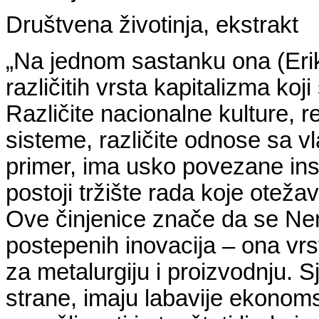
Društvena životinja, ekstrakt
„Na jednom sastanku ona (Erik
različitih vrsta kapitalizma koji
Različite nacionalne kulture, re
sisteme, različite odnose sa 
primer, ima usko povezane inst
postoji tržište rada koje otežav
Ove činjenice znače da se Ne
postepenih inovacija – ona vrst
za metalurgiju i proizvodnju. 
strane, imaju labavije ekonom