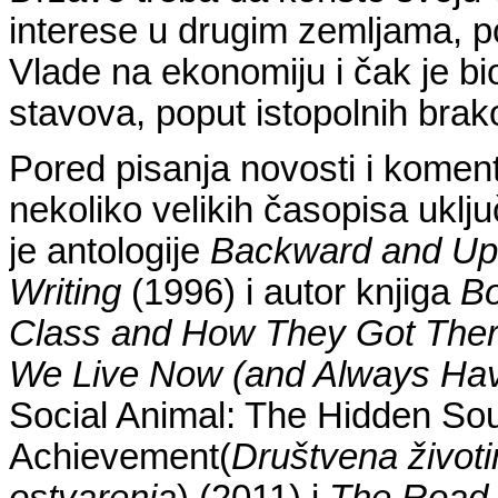
interese u drugim zemljama, p
Vlade na ekonomiju i čak je bi
stavova, poput istopolnih brak
Pored pisanja novosti i koment
nekoliko velikih časopisa uklj
je antologije
Backward and Up
Writing
(1996) i autor knjiga
Bo
Class and How They Got The
We Live Now (and Always Have
Social Animal: The Hidden Sou
Achievement
(
Društvena životinj