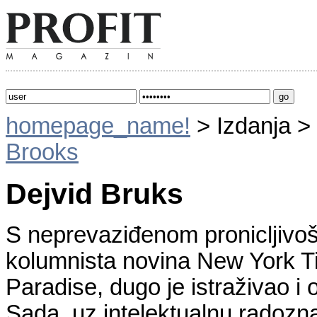
homepage_name!
> Izdanja >
Brooks
Dejvid Bruks
S neprevaziđenom pronicljivoš
kolumnista novina New York Ti
Paradise, dugo je istraživao i 
Sada, uz intelektualnu radozn