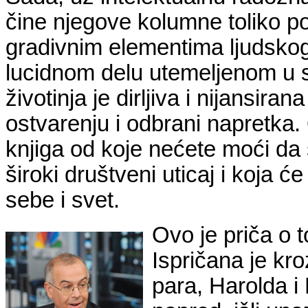
čine njegove kolumne toliko p
gradivnim elementima ljudskog
lucidnom delu utemeljenom u
životinja je dirljiva i nijansira
ostvarenju i odbrani napretka
knjiga od koje nećete moći da s
široki društveni uticaj i koja 
sebe i svet.
Ovo je priča o 
Ispričana je kr
para, Harolda i 