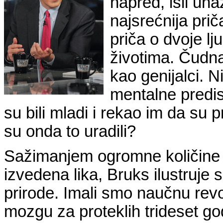
napred, išli una
najsrećnija prič
priča o dvoje lj
životima. Čudna
kao genijalci. Ni
mentalne predisp
su bili mladi i rekao im da su 
su onda to uradili?
Sažimanjem ogromne količine 
izvedena lika, Bruks ilustruje
prirode. Imali smo naučnu revo
mozgu za proteklih trideset god