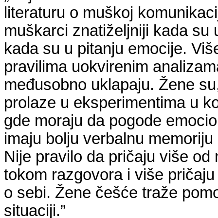
literaturu o muškoj komunikacij
muškarci znatiželjniji kada su 
kada su u pitanju emocije. Viš
pravilima uokvirenim analizam
međusobno uklapaju. Žene su, 
prolaze u eksperimentima u koj
gde moraju da pogode emocio
imaju bolju verbalnu memoriju
Nije pravilo da pričaju više o
tokom razgovora i više pričaju
o sebi. Žene češće traže pomo
situaciji.”