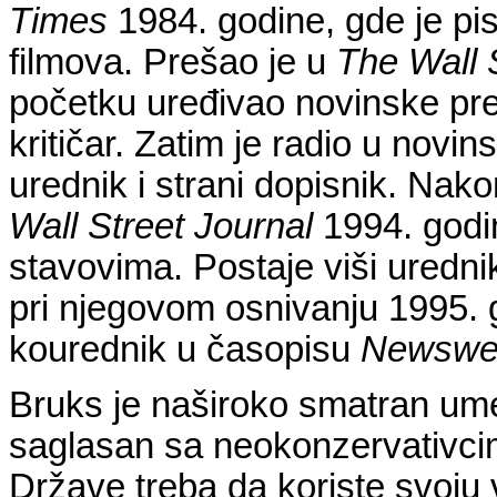
Times
1984. godine, gde je pi
filmova. Prešao je u
The Wall 
početku uređivao novinske preg
kritičar. Zatim je radio u novi
urednik i strani dopisnik. Na
Wall Street Journal
1994. godin
stavovima. Postaje viši uredn
pri njegovom osnivanju 1995. 
kourednik u časopisu
Newswe
Bruks je naširoko smatran ume
saglasan sa neokonzervativci
Države treba da koriste svoju 