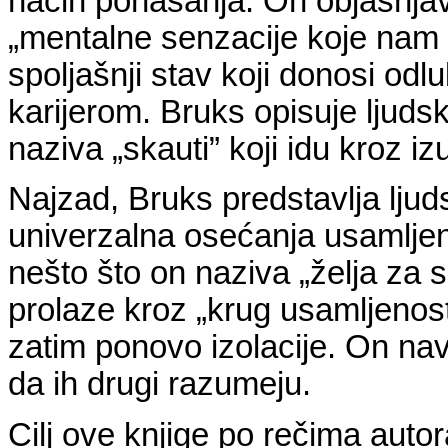
način ponašanja. On objašnja
„mentalne senzacije koje nam 
spoljašnji stav koji donosi odl
karijerom. Bruks opisuje ljud
naziva „skauti” koji idu kroz 
Najzad, Bruks predstavlja lju
univerzalna osećanja usamljen
nešto što on naziva „želja za s
prolaze kroz „krug usamljenosti
zatim ponovo izolacije. On nav
da ih drugi razumeju.
Cilj ove knjige po rečima autora