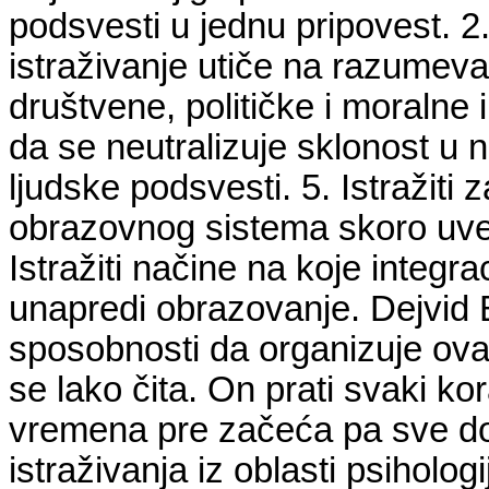
podsvesti u jednu pripovest. 2.
istraživanje utiče na razumevan
društvene, političke i moralne 
da se neutralizuje sklonost u n
ljudske podsvesti. 5. Istražiti
obrazovnog sistema skoro uvek
Istražiti načine na koje integ
unapredi obrazovanje. Dejvid B
sposobnosti da organizuje ovaj
se lako čita. On prati svaki ko
vremena pre začeća pa sve do 
istraživanja iz oblasti psihologi