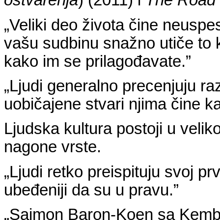
ostvarenja
) (2011)
i
The Road 
„Veliki deo života čine neuspesi
vašu sudbinu snažno utiče to k
kako im se prilagođavate.”
„Ljudi generalno precenjuju raz
uobičajene stvari njima čine ka
Ljudska kultura postoji u velik
nagone vrste.
„Ljudi retko preispituju svoj p
ubeđeniji da su u pravu.”
„Sajmon Baron-Koen sa Kembrid