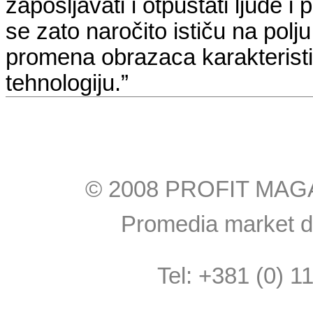
zapošljavati i otpuštati ljude i
se zato naročito ističu na polju 
promena obrazaca karakteristič
tehnologiju.”
© 2008 PROFIT MAGAZI
Promedia market do
Tel: +381 (0) 1