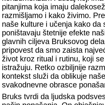
pitanjima koja imaju dalekose
razmišljamo i kako živimo. Pr
naše kulture i učenja kako da
poništavaju štetnije efekte naš
glavnih ciljeva Bruksovog dela,
pripovest da smo zaista najve
život kroz ritual i rutinu, koji 
istražuju. Retko ozbiljnije raz
kontekst služi da oblikuje naše
svakodnevne obrasce ponašan
Bruks tvrdi da ljudska podsves