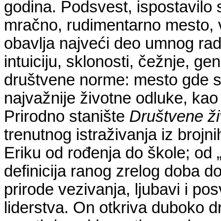
godina. Podsvest, ispostavilo s
mračno, rudimentarno mesto, v
obavlja najveći deo umnog rad
intuiciju, sklonosti, čežnje, gen
društvene norme: mesto gde se
najvažnije životne odluke,
kao
Prirodno stanište
Društvene ži
trenutnog istraživanja iz brojni
Eriku od rođenja do škole; od 
definicija ranog zrelog doba d
prirode vezivanja, ljubavi i po
liderstva. On otkriva duboko 