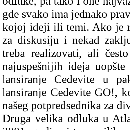
odluke, pa tako i one najvaž
gde svako ima jednako pravo
kojoj ideji ili temi. Ako je
za diskusiju i nekad zaklj
treba realizovati, ali čes
najuspešnijih ideja uopšte
lansiranje Cedevite u p
lansiranje Cedevite GO!, k
našeg potpredsednika za divi
Druga velika odluka u Atla