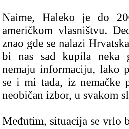
Naime, Haleko je do 20
američkom vlasništvu. Deo
znao gde se nalazi Hrvatska
bi nas sad kupila neka g
nemaju informaciju, lako 
se i mi tada, iz nemačke p
neobičan izbor, u svakom s
Međutim, situacija se vrlo 