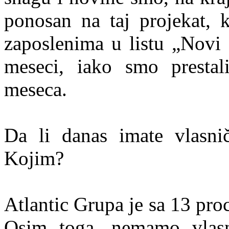
ponosan na taj projekat, 
zaposlenima u listu „Novi 
meseci, iako smo presta
meseca.
Da li danas imate vlasn
Kojim?
Atlantic Grupa je sa 13 pro
Osim toga, nemamo vlasn