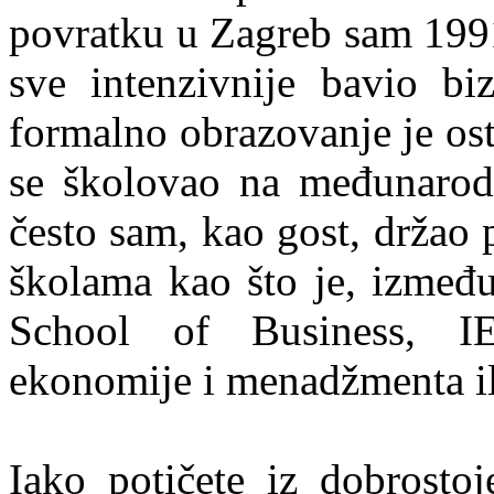
povratku u Zagreb sam 1991
sve intenzivnije bavio biz
formalno obrazovanje je os
se školovao na međunarod
često sam, kao gost, držao
školama kao što je, između
School of Business, I
ekonomije i menadžmenta il
Iako potičete iz dobrosto