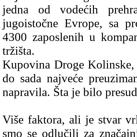
jedna od vodećih prehr
jugoistočne Evrope, sa p
4300 zaposlenih u kompan
tržišta.
Kupovina Droge Kolinske, 
do sada najveće preuziman
napravila. Šta je bilo pres
Više faktora, ali je stvar 
smo se odlučili za značajni