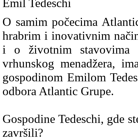
Emil Tedeschi
O samim počecima Atlanti
hrabrim i inovativnim nači
i o životnim stavovima 
vrhunskog menadžera, ima
gospodinom Emilom Tedes
odbora Atlantic Grupe.
Gospodine Tedeschi, gde ste 
završili?