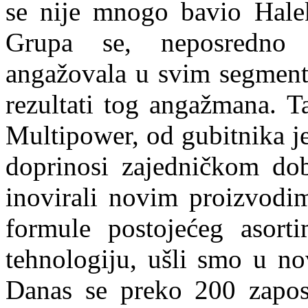
se nije mnogo bavio Halek
Grupa se, neposredno n
angažovala u svim segmenti
rezultati tog angažmana. T
Multipower, od gubitnika j
doprinosi zajedničkom do
inovirali novim proizvodim
formule postojećeg asort
tehnologiju, ušli smo u nov
Danas se preko 200 zaposl