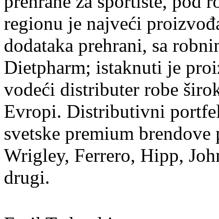
prehrane za sportiste, po
regionu je najveći proizvođa
dodataka prehrani, sa robn
Dietpharm; istaknuti je pro
vodeći distributer robe širo
Evropi. Distributivni portfe
svetske premium brendove p
Wrigley, Ferrero, Hipp, Joh
drugi.