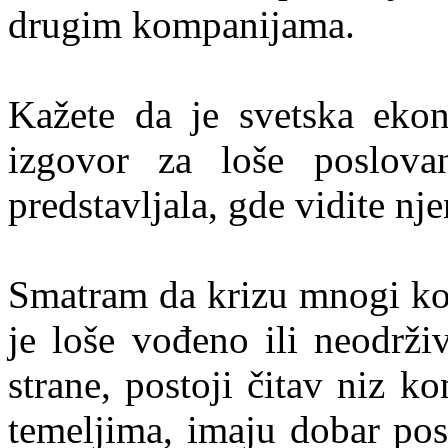
drugim kompanijama.
Kažete da je svetska eko
izgovor za loše poslova
predstavljala, gde vidite nje
Smatram da krizu mnogi kor
je loše vođeno ili neodrži
strane, postoji čitav niz 
temeljima, imaju dobar pos