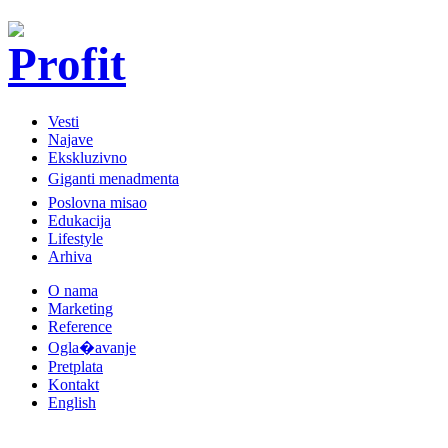
Vesti
Najave
Ekskluzivno
Giganti menadmenta
Poslovna misao
Edukacija
Lifestyle
Arhiva
O nama
Marketing
Reference
Ogla�avanje
Pretplata
Kontakt
English