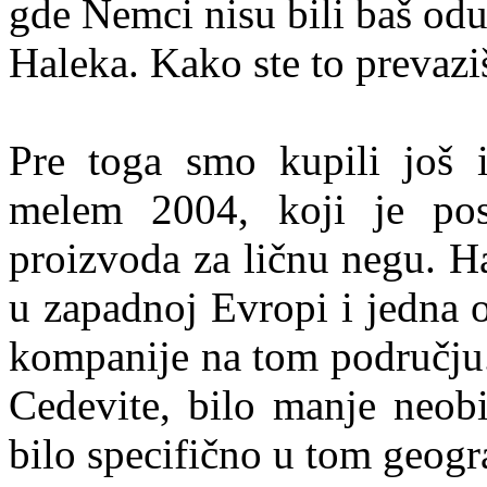
gde Nemci nisu bili baš od
Haleka. Kako ste to prevazi
Pre toga smo kupili još 
melem 2004, koji je post
proizvoda za ličnu negu. Ha
u zapadnoj Evropi i jedna o
kompanije na tom području.
Cedevite, bilo manje neobi
bilo specifično u tom geog