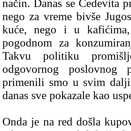
način. Danas se Cedevita p
nego za vreme bivše Jugos
kuće, nego i u kafićima,
pogodnom za konzumiranje
Takvu politiku promišlj
odgovornog poslovnog 
primenili smo u svim dalji
danas sve pokazale kao usp
Onda je na red došla kupo