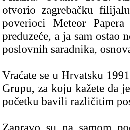
otvorio zagrebačku filijal
poverioci Meteor Papera
preduzeće, a ja sam ostao 
poslovnih saradnika, osnov
Vraćate se u Hrvatsku 1991.
Grupu, za koju kažete da je
početku bavili različitim p
Zapravo su na samom poč