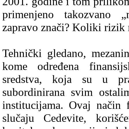
2001. godine i tom priliko
primenjeno takozvano „m
zapravo znači? Koliki rizik
Tehnički gledano, mezanin 
kome određena finansijs
sredstva, koja su u pr
subordinirana svim ostal
institucijama. Ovaj način 
slučaju Cedevite, korišć