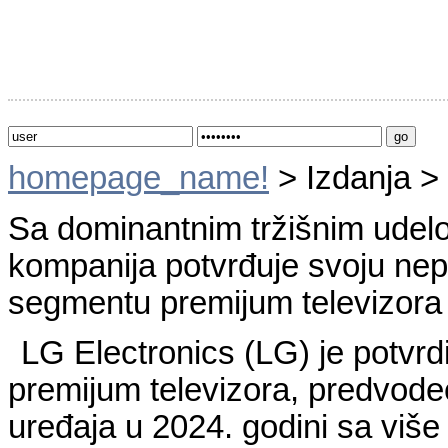
homepage_name!
> Izdanja >
Sa dominantnim tržišnim udelo
kompanija potvrđuje svoju nep
segmentu premijum televizora 
LG Electronics (LG) je potvrd
premijum televizora, predvod
uređaja u 2024. godini sa više