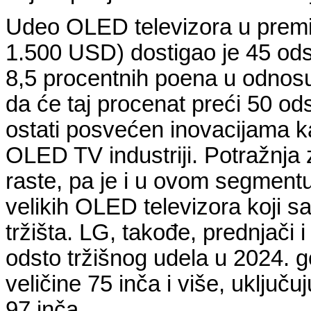
Udeo OLED televizora u premi
1.500 USD) dostigao je 45 odst
8,5 procentnih poena u odnos
da će taj procenat preći 50 ods
ostati posvećen inovacijama k
OLED TV industriji. Potražnja
raste, pa je i u ovom segmentu
velikih OLED televizora koji
tržišta. LG, takođe, prednjači
odsto tržišnog udela u 2024. g
veličine 75 inča i više, uključu
97 inča.