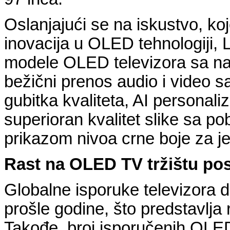
Oslanjajući se na iskustvo, ko
inovacija u OLED tehnologiji, 
modele OLED televizora sa na
bežični prenos audio i video 
gubitka kvaliteta, AI personal
superioran kvalitet slike sa p
prikazom nivoa crne boje za je
Rast na OLED TV tržištu pos
Globalne isporuke televizora d
prošle godine, što predstavlja 
Takođe, broj isporučenih OLED