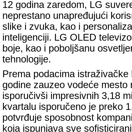
12 godina zaredom, LG suver
neprestano unapređujući korisn
slike i zvuka, kao i personali
inteligenciji. LG OLED televiz
boje, kao i poboljšanu osvetlj
tehnologije.
Prema podacima istraživačke 
godine zauzeo vodeće mesto 
isporučivši impresivnih 3,18 m
kvartalu isporučeno je preko 
potvrđuje sposobnost kompanij
koja ispunjava sve sofisticiran