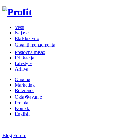
Vesti
Najave
Ekskluzivno
Giganti menadmenta
Poslovna misao
Edukacija
Lifestyle
Arhiva
O nama
Marketing
Reference
Ogla�avanje
Pretplata
Kontakt
English
Blog
Forum