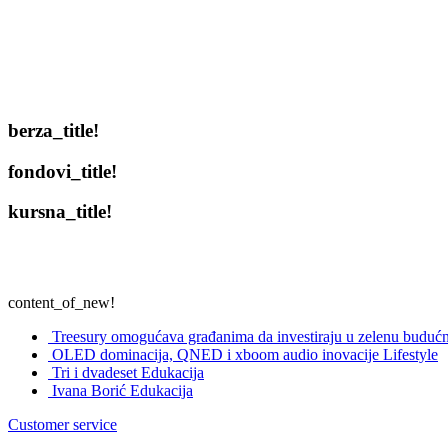
berza_title!
fondovi_title!
kursna_title!
content_of_new!
Treesury omogućava građanima da investiraju u zelenu budućn
OLED dominacija, QNED i xboom audio inovacije
Lifestyle
Tri i dvadeset
Edukacija
Ivana Borić
Edukacija
Customer service