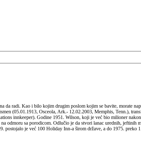
jna da radi. Kao i bilo kojim drugim poslom kojim se bavite, morate napo
nismen (05.01.1913, Osceola, Ark.- 12.02.2003, Memphis, Tenn.), transf
ations innkeeper). Godine 1951. Wilson, koji je već bio milioner nakon 
 na odmoru sa porodicom. Odlučio je da stvori lanac urednih, jeftinih mo
. postojalo je već 100 Holiday Inn-a širom države, a do 1975. preko 17