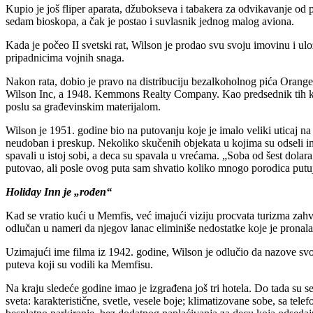
Kupio je još fliper aparata, džubokseva i tabakera za odvikavanje od p
sedam bioskopa, a čak je postao i suvlasnik jednog malog aviona.
Kada je počeo II svetski rat, Wilson je prodao svu svoju imovinu i ul
pripadnicima vojnih snaga.
Nakon rata, dobio je pravo na distribuciju bezalkoholnog pića Orang
Wilson Inc, a 1948. Kemmons Realty Company. Kao predsednik tih komp
poslu sa građevinskim materijalom.
Wilson je 1951. godine bio na putovanju koje je imalo veliki uticaj n
neudoban i preskup. Nekoliko skučenih objekata u kojima su odseli imali
spavali u istoj sobi, a deca su spavala u vrećama. „Soba od šest dola
putovao, ali posle ovog puta sam shvatio koliko mnogo porodica putu
Holiday Inn je „rođen“
Kad se vratio kući u Memfis, već imajući viziju procvata turizma zahv
odlučan u nameri da njegov lanac eliminiše nedostatke koje je pronala
Uzimajući ime filma iz 1942. godine, Wilson je odlučio da nazove svo
puteva koji su vodili ka Memfisu.
Na kraju sledeće godine imao je izgrađena još tri hotela. Do tada su s
sveta: karakteristične, svetle, vesele boje; klimatizovane sobe, sa tel