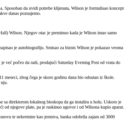
. Sposoban da uvidi potrebe klijenata, Wilson je formulisao koncept
 kakve danas poznajemo.
(Hall) Wilson. Njegov otac je preminuo kada je Wilson imao samo
napisao je autobiografiju. Smisao za biznis Wilson je pokazao veoma
je već počeo da radi, prodajući Saturday Evening Post od vrata do
 11 meseci, zbog čega je skoro godinu dana bio odsutan iz škole.
 nju.
e sa direktorom lokalnog bioskopa da ga instalira u holu. Uskoro je
veći od njegove plate, pa je raskinuo ugovor i od Wilsona kupio aparat.
 osnovu te nekretnine kao jemstva, banka odobrila zajam od 3000