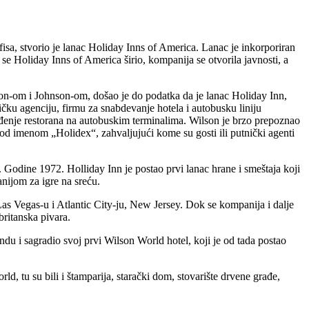
sa, stvorio je lanac Holiday Inns of America. Lanac je inkorporiran
 Holiday Inns of America širio, kompanija se otvorila javnosti, a
son-om i Johnson-om, došao je do podatka da je lanac Holiday Inn,
ičku agenciju, firmu za snabdevanje hotela i autobusku liniju
ođenje restorana na autobuskim terminalima. Wilson je brzo prepoznao
pod imenom „Holidex“, zahvaljujući kome su gosti ili putnički agenti
. Godine 1972. Holliday Inn je postao prvi lanac hrane i smeštaja koji
nijom za igre na sreću.
as Vegas-u i Atlantic City-ju, New Jersey. Dok se kompanija i dalje
britanska pivara.
du i sagradio svoj prvi Wilson World hotel, koji je od tada postao
, tu su bili i štamparija, starački dom, stovarište drvene građe,