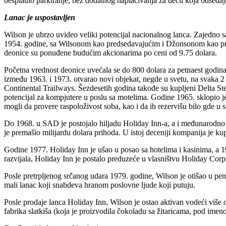
besplatno parkiranje, bez dodatnog naplaćivanja za decu koja odsedaju 
Lanac je uspostavljen
Wilson je ubrzo uvideo veliki potencijal nacionalnog lanca. Zajedno
1954. godine, sa Wilsonom kao predsedavajućim i Džonsonom kao predse
deonice su ponuđene budućim akcionarima po ceni od 9.75 dolara.
Početna vrednost deonice uvećala se do 800 dolara za petnaest godina
između 1963. i 1973. otvarao novi objekat, negde u svetu, na svaka 2 
Continental Trailways. Šezdesetih godina takođe su kupljeni Delta S
potencijal za kompjutere u poslu sa motelima. Godine 1965. sklopio je
mogli da provere raspoloživost soba, kao i da ih rezervišu bilo gde u 
Do 1968. u SAD je postojalo hiljadu Holiday Inn-a, a i međunarodno trž
je premašio milijardu dolara prihoda. U istoj deceniji kompanija je k
Godine 1977. Holiday Inn je ušao u posao sa hotelima i kasinima, a 1
razvijala, Holiday Inn je postalo preduzeće u vlasništvu Holiday Corp-
Posle pretrpljenog srčanog udara 1979. godine, Wilson je otišao u pen
mali lanac koji snabdeva hranom poslovne ljude koji putuju.
Posle prodaje lanca Holiday Inn, Wilson je ostao aktivan vodeći više o
fabrika slatkiša (koja je proizvodila čokoladu sa žitaricama, pod im