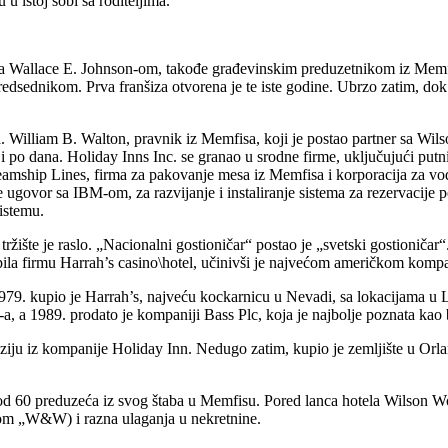
u istoj sobi sa roditeljima.
 sa Wallace E. Johnson-om, takođe građevinskim preduzetnikom iz Memfi
dnikom. Prva franšiza otvorena je te iste godine. Ubrzo zatim, dok se
. William B. Walton, pravnik iz Memfisa, koji je postao partner sa Wil
i po dana. Holiday Inns Inc. se granao u srodne firme, uključujući putn
teamship Lines, firma za pakovanje mesa iz Memfisa i korporacija za v
 ugovor sa IBM-om, za razvijanje i instaliranje sistema za rezervacije 
sistemu.
ište je raslo. „Nacionalni gostioničar“ postao je „svetski gostioničar“
upila firmu Harrah’s casino\hotel, učinivši je najvećom američkom kompa
979. kupio je Harrah’s, najveću kockarnicu u Nevadi, sa lokacijama u L
a, a 1989. prodato je kompaniji Bass Plc, koja je najbolje poznata kao 
ziju iz kompanije Holiday Inn. Nedugo zatim, kupio je zemljište u Orlan
d 60 preduzeća iz svog štaba u Memfisu. Pored lanca hotela Wilson World
enom „W&W) i razna ulaganja u nekretnine.