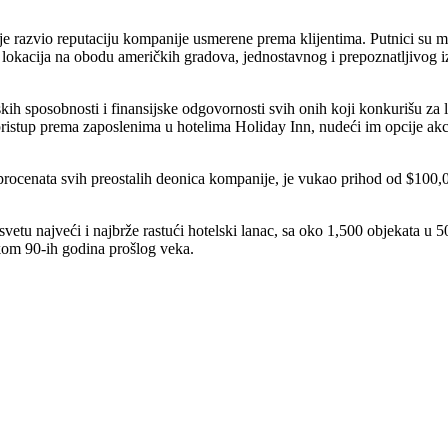
e razvio reputaciju kompanije usmerene prema klijentima. Putnici su mo
lokacija na obodu američkih gradova, jednostavnog i prepoznatljivog i
skih sposobnosti i finansijske odgovornosti svih onih koji konkurišu za 
 pristup prema zaposlenima u hotelima Holiday Inn, nudeći im opcije ak
 procenata svih preostalih deonica kompanije, je vukao prihod od $100,
etu najveći i najbrže rastući hotelski lanac, sa oko 1,500 objekata u 50
tokom 90-ih godina prošlog veka.