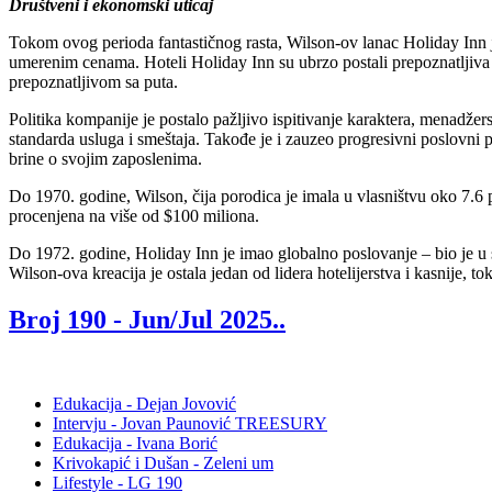
Društveni i ekonomski uticaj
Tokom ovog perioda fantastičnog rasta, Wilson-ov lanac Holiday Inn j
umerenim cenama. Hoteli Holiday Inn su ubrzo postali prepoznatljiva 
prepoznatljivom sa puta.
Politika kompanije je postalo pažljivo ispitivanje karaktera, menadžer
standarda usluga i smeštaja. Takođe je i zauzeo progresivni poslovni
brine o svojim zaposlenima.
Do 1970. godine, Wilson, čija porodica je imala u vlasništvu oko 7.6
procenjena na više od $100 miliona.
Do 1972. godine, Holiday Inn je imao globalno poslovanje – bio je u sv
Wilson-ova kreacija je ostala jedan od lidera hotelijerstva i kasnije, 
Broj 190 -
Jun/Jul 2025.
.
Edukacija - Dejan Jovović
Intervju - Jovan Paunović TREESURY
Edukacija - Ivana Borić
Krivokapić i Dušan - Zeleni um
Lifestyle - LG 190