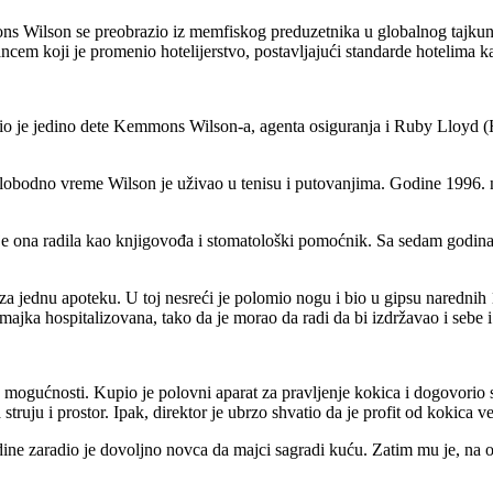
ns Wilson se preobrazio iz memfiskog preduzetnika u globalnog tajkuna
ancem koji je promenio hotelijerstvo, postavljajući standarde hotelima
Bio je jedino dete Kemmons Wilson-a, agenta osiguranja i Ruby Lloyd 
slobodno vreme Wilson je uživao u tenisu i putovanjima. Godine 1996. 
je ona radila kao knjigovođa i stomatološki pomoćnik. Sa sedam godina 
za jednu apoteku. U toj nesreći je polomio nogu i bio u gipsu narednih
ajka hospitalizovana, tako da je morao da radi da bi izdržavao i sebe i
mogućnosti. Kupio je polovni aparat za pravljenje kokica i dogovorio s
struju i prostor. Ipak, direktor je ubrzo shvatio da je profit od kokica 
odine zaradio je dovoljno novca da majci sagradi kuću. Zatim mu je, na