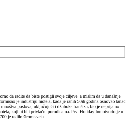
rno da radite da biste postigli svoje ciljeve, a mislim da u današnje
ormisao je industriju motela, kada je ranih 50ih godina osnovao lanac
mnoštva poslova, uključujući i džuboks franšizu, bio je neprijatno
tela, koji bi bili privlačni porodicama. Prvi Holiday Inn otvorio je u
00 je radilo širom sveta.