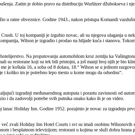
ušenja. Zatim je dobio pravo na distribuciju Wurlitzer džubokseva i njeg
ožio u ratne obveznice. Godine 1943., nakon pristupa Komandi vazdušnog
e Crush. U toj kompaniji je izgubio novac, ali su njegova ulaganja u
anija, Wilson je izgradio i prodao na hiljade kuća i stanova. Tokom p
a hotelijerstvo. Na proputovanju automobilom kroz zemlju ka Vašingtonu
 su restorane koji su tek bili pristojni, a još manji broj njih je bio kl
ra me je koštala 16, a soba od 8 dolara, 18.“ Wilson se u jednom razgov
je i koliko im je potrebno lepo mesto u kome mogu da odsednu“.
aljujući izgradnji međunarodnog autoputa i porastu zavisnosti od autom
zio i da zadovolji potrebe svih putnika onako kako ih je on video.
j lanac Holiday Inn. Godine 1952. pozajmio je novac za izgradnju prvo
e već zvali Holiday Inn Hotel Courts i svi su imali osobinu Wilsonovih 
efonom i besplatnom televizijom; restorani u kojima se služi dobra hrana