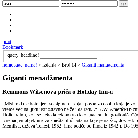
print
Bookmark
query_headline!
homepage_name!
> Izdanja > Broj 14 >
Giganti managementa
Giganti menadžmenta
Kemmons Wilsonova priča o Holiday Inn-u
„Mislim da je hotelijerstvo siguran i sjajan posao za osobu koja je vol
vreme većina ljudi jednostavno ne želi da radi...“ K.W. Američki biz
Holiday Inn, koji se nekada reklamirao kao „nacionalni gostioničar“(n
iznenadjen objektima za smeštaj duž puta na koje je naišao, dok je bio
Memfisu, država Tenesi, 1952. (ime potiče od filma iz 1942.). Do 1959