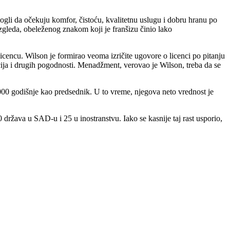
gli da očekuju komfor, čistoću, kvalitetnu uslugu i dobru hranu po
zgleda, obeleženog znakom koji je franšizu činio lako
licencu. Wilson je formirao veoma izričite ugovore o licenci po pitanju
cija i drugih pogodnosti. Menadžment, verovao je Wilson, treba da se
000 godišnje kao predsednik. U to vreme, njegova neto vrednost je
 država u SAD-u i 25 u inostranstvu. Iako se kasnije taj rast usporio,