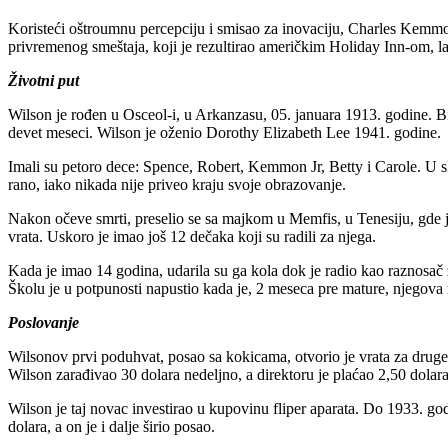
Koristeći oštroumnu percepciju i smisao za inovaciju, Charles Kemmo
privremenog smeštaja, koji je rezultirao američkim Holiday Inn-om, l
Životni put
Wilson je rođen u Osceol-i, u Arkanzasu, 05. januara 1913. godine. 
devet meseci. Wilson je oženio Dorothy Elizabeth Lee 1941. godine.
Imali su petoro dece: Spence, Robert, Kemmon Jr, Betty i Carole. U 
rano, iako nikada nije priveo kraju svoje obrazovanje.
Nakon očeve smrti, preselio se sa majkom u Memfis, u Tenesiju, gde 
vrata. Uskoro je imao još 12 dečaka koji su radili za njega.
Kada je imao 14 godina, udarila su ga kola dok je radio kao raznosač 
Školu je u potpunosti napustio kada je, 2 meseca pre mature, njegova m
Poslovanje
Wilsonov prvi poduhvat, posao sa kokicama, otvorio je vrata za druge 
Wilson zarađivao 30 dolara nedeljno, a direktoru je plaćao 2,50 dolara 
Wilson je taj novac investirao u kupovinu fliper aparata. Do 1933. g
dolara, a on je i dalje širio posao.