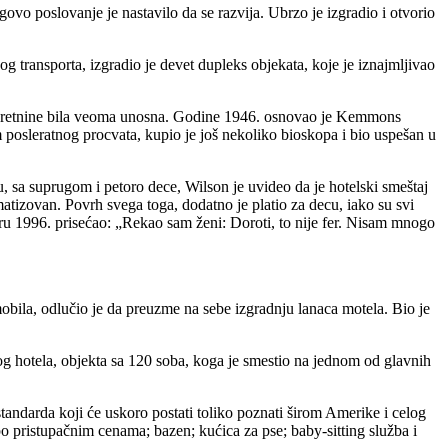
ovo poslovanje je nastavilo da se razvija. Ubrzo je izgradio i otvorio
 transporta, izgradio je devet dupleks objekata, koje je iznajmljivao
 nekretnine bila veoma unosna. Godine 1946. osnovao je Kemmons
osleratnog procvata, kupio je još nekoliko bioskopa i bio uspešan u
, sa suprugom i petoro dece, Wilson je uvideo da je hotelski smeštaj
imatizovan. Povrh svega toga, dodatno je platio za decu, iako su svi
oru 1996. prisećao: „Rekao sam ženi: Doroti, to nije fer. Nisam mnogo
obila, odlučio je da preuzme na sebe izgradnju lanaca motela. Bio je
g hotela, objekta sa 120 soba, koga je smestio na jednom od glavnih
standarda koji će uskoro postati toliko poznati širom Amerike i celog
 po pristupačnim cenama; bazen; kućica za pse; baby-sitting služba i