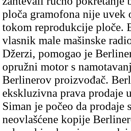
zahtevali ručno pokretanje b
ploča gramofona nije uvek 
tokom reprodukcije ploče. E
vlasnik male mašinske radi
Džerzi, pomogao je Berlineru
opružni motor s namotavan
Berlinerov proizvođač. Ber
ekskluzivna prava prodaje 
Siman je počeo da prodaje s
neovlašćene kopije Berliner