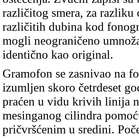
različitog smera, za razliku
različitih dubina kod fonogr
mogli neograničeno umnožav
identično kao original.
Gramofon se zasnivao na fo
izumljen skoro četrdeset go
praćen u vidu krivih linija 
mesinganog cilindra pomoć
pričvršćenim u sredini. Poč