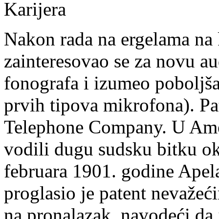
Karijera
Nakon rada na ergelama na k
zainteresovao se za novu au
fonografa i izumeo poboljša
prvih tipova mikrofona). Pa
Telephone Company. U Amer
vodili dugu sudsku bitku o
februara 1901. godine Apel
proglasio je patent nevažec
na pronalazak, navodeći da