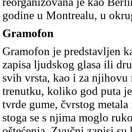
reorganizovana je kao Ber
godine u Montrealu, u okru
Gramofon
Gramofon je predstavljen ka
zapisa ljudskog glasa ili d
svih vrsta, kao i za njihov
trenutku, koliko god puta j
tvrde gume, čvrstog metala i
stoga se s njima moglo ruko
oštećenja. Zvučni zapisi su 