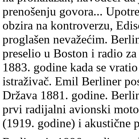
prenošenju govora... Upotre
obzira na kontroverzu, Edis
proglašen nevažećim. Berl
preselio u Boston i radio z
1883. godine kada se vratio
istraživač. Emil Berliner po
Država 1881. godine. Berli
prvi radijalni avionski moto
(1919. godine) i akustične 