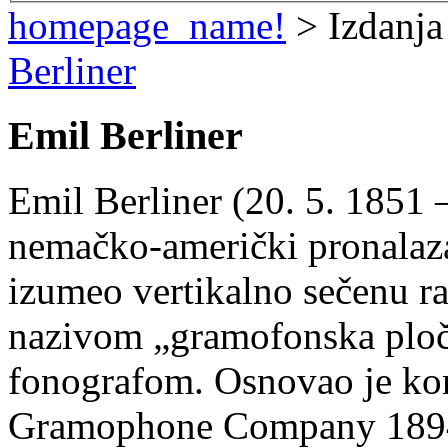
homepage_name!
> Izdanja
Berliner
Emil Berliner
Emil Berliner (20. 5. 1851 –
nemačko-američki pronalazač
izumeo vertikalno sečenu ra
nazivom „gramofonska ploča“
fonografom. Osnovao je ko
Gramophone Company 1894