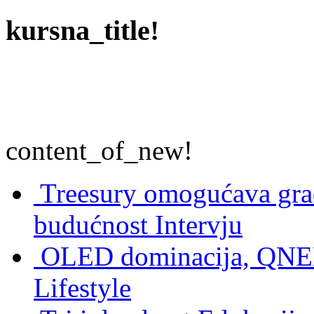
kursna_title!
content_of_new!
Treesury omogućava građ
budućnost
Intervju
OLED dominacija, QNED
Lifestyle