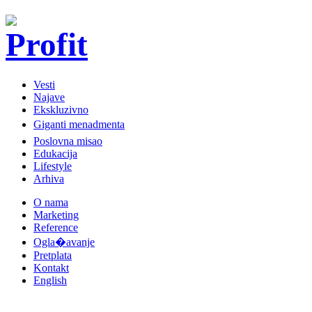
Vesti
Najave
Ekskluzivno
Giganti menadmenta
Poslovna misao
Edukacija
Lifestyle
Arhiva
O nama
Marketing
Reference
Ogla�avanje
Pretplata
Kontakt
English