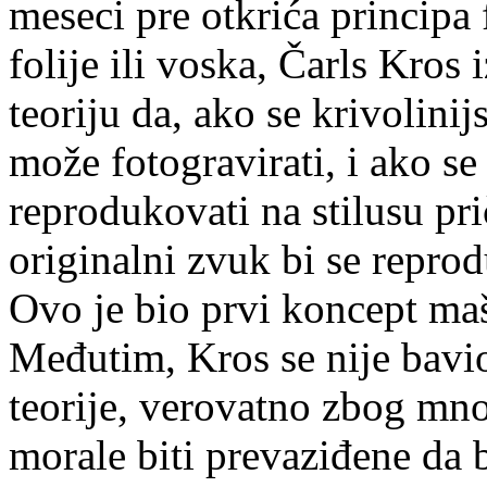
meseci pre otkrića princip
folije ili voska, Čarls Kros 
teoriju da, ako se krivolini
može fotogravirati, i ako s
reprodukovati na stilusu pr
originalni zvuk bi se repro
Ovo je bio prvi koncept ma
Međutim, Kros se nije bav
teorije, verovatno zbog mno
morale biti prevaziđene da b