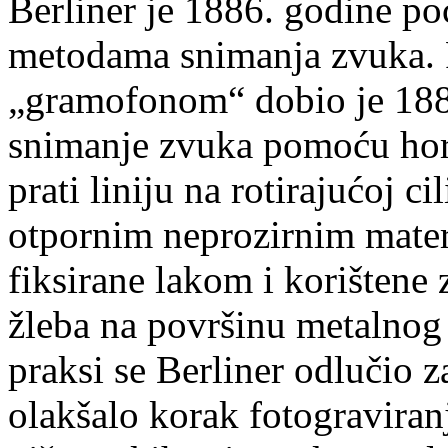
Berliner je 1886. godine po
metodama snimanja zvuka. P
„gramofonom“ dobio je 1887
snimanje zvuka pomoću hori
prati liniju na rotirajućoj 
otpornim neprozirnim mater
fiksirane lakom i korištene 
žleba na površinu metalnog
praksi se Berliner odlučio z
olakšalo korak fotograviran