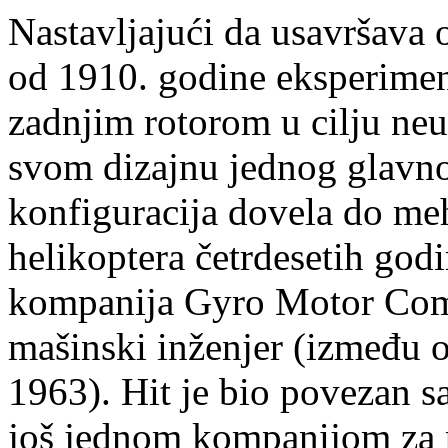
Nastavljajući da usavršava o
od 1910. godine eksperimen
zadnjim rotorom u cilju ne
svom dizajnu jednog glavno
konfiguracija dovela do me
helikoptera četrdesetih god
kompanija Gyro Motor Com
mašinski inženjer (između o
1963). Hit je bio povezan 
još jednom kompanijom za 