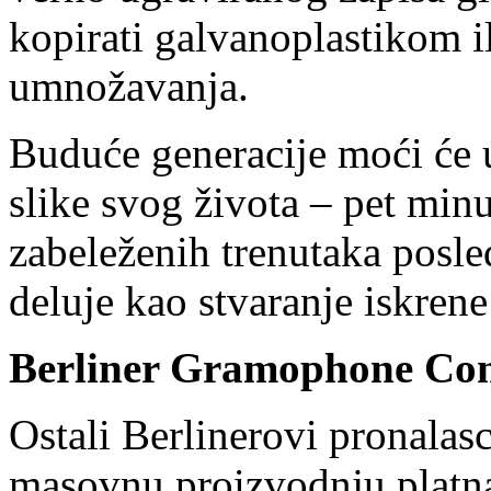
kopirati galvanoplastikom 
umnožavanja.
Buduće generacije moći će
slike svog života – pet minu
zabeleženih trenutaka posle
deluje kao stvaranje iskren
Berliner Gramophone C
Ostali Berlinerovi pronalas
masovnu proizvodnju platna,