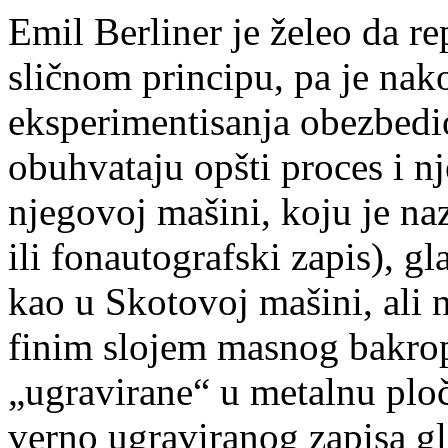
Emil Berliner je želeo da r
sličnom principu, pa je na
eksperimentisanja obezbedi
obuhvataju opšti proces i nj
njegovoj mašini, koju je n
ili fonautografski zapis), gl
kao u Skotovoj mašini, ali 
finim slojem masnog bakropi
„ugravirane“ u metalnu plo
verno ugraviranog zapisa gl