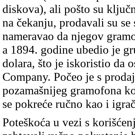
diskova), ali pošto su ključn
na čekanju, prodavali su se
nameravao da njegov gramof
a 1894. godine ubedio je g
dolara, što je iskoristio d
Company. Počeo je s prodaj
pozamašnijeg gramofona koj
se pokreće ručno kao i igra
Poteškoća u vezi s korišće