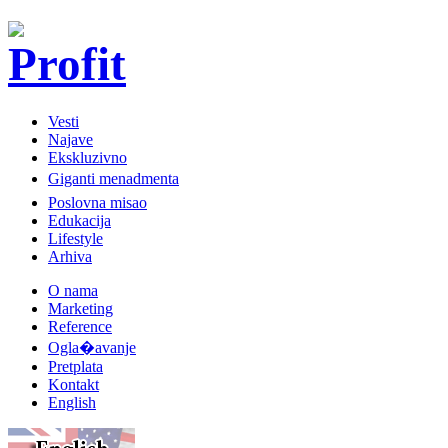
Vesti
Najave
Ekskluzivno
Giganti menadmenta
Poslovna misao
Edukacija
Lifestyle
Arhiva
O nama
Marketing
Reference
Ogla�avanje
Pretplata
Kontakt
English