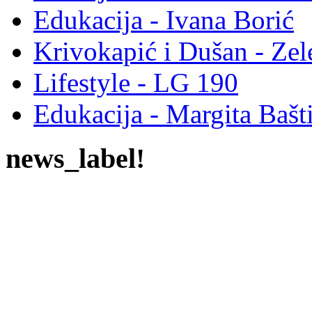
Edukacija - Ivana Borić
Krivokapić i Dušan - Ze
Lifestyle - LG 190
Edukacija - Margita Bašt
news_label!