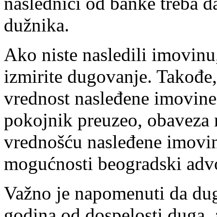
naslednici od banke treba d
dužnika.
Ako niste nasledili imovinu,
izmirite dugovanje. Takođe
vrednost nasleđene imovine
pokojnik preuzeo, obaveza 
vrednošću nasleđene imovin
mogućnosti beogradski adv
Važno je napomenuti da dug
godina od dospelosti duga, 