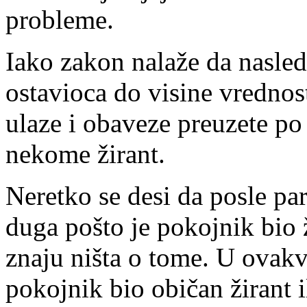
probleme.
Iako zakon nalaže da nasle
ostavioca do visine vrednos
ulaze i obaveze preuzete po
nekome žirant.
Neretko se desi da posle pa
duga pošto je pokojnik bio ž
znaju ništa o tome. U ovakvi
pokojnik bio običan žirant il