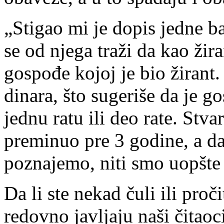
„Stigao mi je dopis jedne
se od njega traži da kao žira
gospođe kojoj je bio žirant.
dinara, što sugeriše da je g
jednu ratu ili deo rate. Stva
preminuo pre 3 godine, a da
poznajemo, niti smo uopšte 
Da li ste nekad čuli ili pro
redovno javljaju naši čitaoc