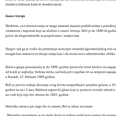
slušalica kliknula kada bi dotakla metal.
Izazov letenja
Međutim, ova interesovanja se mogu smatrati manjim poduhvatima u poređenj
vremenom i naporom koji su uloženi u izazov letenja. Bell je do 1890-ih godi
počeo da eksperimentiše sa propelerima i zmajevima.
Njegov rad ga je vodio da primenjuje koncepte tetraedra (geometrijskog tela sa 
trougla kao stranice) za dizajn zmaja kao i da stvara nove arhitektonske oblike.
Belova grupa pronalazača je do 1909. godine proizvela četiri letelice na napaj
od kojih je najbolja, Srebrna strela, načinila prvi uspešan let sa strujnim napaj
u Kanadi, 23. februara 1909.godine.
Bell je proveo zadnju deceniju svog života unapređujući projekte glisera, a 19
godine su on i Casey Baldwin napravili gliser koji je postavio svetski rekord u 
na vodi koji nije bio oboren do 1963. godine.
Nekoliko meseci pre nego što će umreti, Bel je rekao novinaru:
„Mentalno propadanje se ne može desiti ni jednoj osobi koja nastavi da posmat