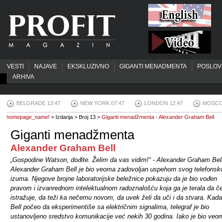
VESTI
NAJAVE
EKSKLUZIVNO
GIGANTI MENADMENTA
POSLOV
ARHIVA
BELGRADE 13:47
NEW YORK 07:47
LONDON 12:47
MOSCO
homepage_name!
> Izdanja > Broj 13 >
Giganti menadžmenta - Alexander Graham Bell
Giganti menadžmenta
Alexander Graham Bell
„Gospodine Watson, dođite. Želim da vas vidim!“ - Alexander Graham Bel
Alexander Graham Bell je bio veoma zadovoljan uspehom svog telefonsk
izuma. Njegove brojne laboratorijske beležnice pokazuju da je bio vođen
pravom i izvanrednom intelektualnom radoznalošću koja ga je terala da č
istražuje, da teži ka nečemu novom, da uvek želi da uči i da stvara. Kada
Bell počeo da eksperimentiše sa električnim signalima, telegraf je bio
ustanovljeno sredstvo komunikacije već nekih 30 godina. Iako je bio veo