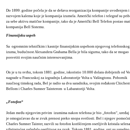
Do 1899. godine počela je da se dešava reorganizacija kompanije uvođenjem i
razvojem kalema koje je kompanija izumela. Američki telefon i telegraf su prib
za sebe aktivu matične kompanije, tako da je Američki Bell Telefon postao ma
kompanija Bell Sistemu.
Finansijsku uspeh
Sa
ogromnim tehničkim i kasnije finansijskim uspehom njegovog telefonskog
izuma, budućnost Alexandera Grahama Bella je bila sigurna, tako da se mogao
posvetiti svojim naučnim interesovanjima.
On je u tu svrhu, tokom 1881. godine, iskoristio 10.000 dolara dobijenih od Vo
nagrade u Francuskoj za izgradnju Laboratorije Volta u Vašingtonu. Pobornik
naučnog timskog rada, Bel je radio sa dva saradnika, svojim rođakom Chichest
Bellom i Charles Sumner Tainterom
u Labaratoriji Volta.
„Fotofon“
Jedan među njegovim privim
izumima nakon telefona je bio „fotofon“, uređaj
je omogućavao da se zvuk prenosi preko snopa svetlosti. Bel i njegov pomoćni
Charles Sumner Tainter, razvili su fotofon korišćenjem osetljivih kristala selena
vibrirajućeg ogledala osetljivog na zvuk. Tokom 1881. godine, oni su uspešno