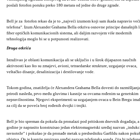
poslali fotofon poruku preko 180 metara od jedne do druge zgrade.
Bell je za
fotofon rekao da je to „najveći izumom koji sam ikada napravio već
telefona“. Izum Alexander Grahama Bella otkriva osnovne principe današnjih la
fiber optičkih komunikacionih sistema, ali daljim razvojem više modernih
tehnologija moglo bi se u potpunosti realizovati.
Druga otkrića
Istraživao je oblasti komunikacija ali se uključio i u širok dijapazon naučnih
aktivnosti kao što su zmajevi, avioni, tetraedarske strukture, uzgajanje ovaca,
veštačko disanje, desalinizacija i destilovanje vode.
Tokom godina, znatiželja će Alexandera Grahama Bella dovesti do razmišljanj
prirodi nasleđa, prvo među gluvima i kasnije sa ovcama rođenim sa genetskim
nepravilnostima. Njegovi eksperimenti sa uzgajanjem ovaca u Bein Bregu imal
za cilj da se poveća broj rođenih dvojki i trojki.
Bell je bio spreman da pokuša da pronalazi pod pritiskom dnevnih događaja, a
godine je naprasito konstruisao jedan elektromagnetski uređaj nazvan „indukc
ravnoteže“ i pokušao je da pronađe metak u predsedniku Garfildu nakon pokuš
ubistva. On je kasnije proizveo uređaj nazvan telefonska sonda, čija bi telefon