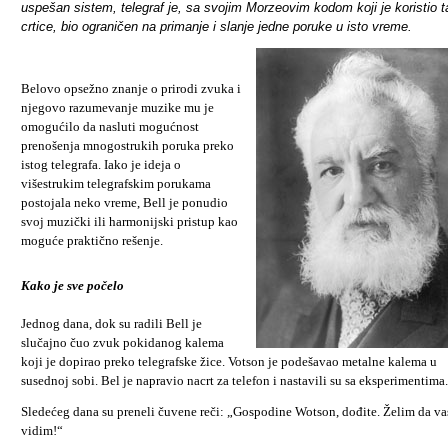
uspešan sistem, telegraf je, sa svojim Morzeovim kodom koji je koristio t
crtice, bio ograničen na primanje i slanje jedne poruke u isto vreme.
Belovo opsežno znanje o prirodi zvuka i
njegovo razumevanje muzike mu je
omogu
ć
ilo da nasluti mogu
ć
nost
prenošenja mnogostrukih poruka preko
istog telegrafa. Iako je ideja o
višestrukim telegrafskim porukama
postojala neko vreme, Bell je ponudio
svoj muzi
č
ki ili harmonijski pristup kao
mogu
ć
e prakti
č
no rešenje.
Kako je sve počelo
Jednog dana, dok su radili Bell je
slučajno čuo zvuk pokidanog kalema
koji je dopirao preko telegrafske žice. Votson je podešavao metalne kalema u
susednoj sobi. Bel je napravio nacrt za telefon i nastavili su sa eksperimentima.
Sledećeg dana su preneli čuvene reči: „Gospodine Wotson, dođite. Želim da va
vidim!“