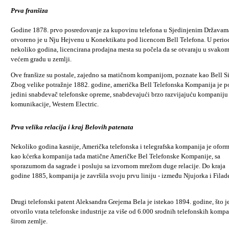
Prva franšiza
Godine 1878. prvo posredovanje za kupovinu telefona u Sjedinjenim Državam
otvoreno je u Nju Hejvenu u Konektikatu pod licencom Bell Telefona. U perio
nekoliko godina, licencirana prodajna mesta su počela da se otvaraju u svako
većem gradu u zemlji.
Ove franšize su postale, zajedno sa matičnom kompanijom, poznate kao Bell S
Zbog velike potražnje 1882. godine, američka Bell Telefonska Kompanija je p
jedini snabdevač telefonske opreme, snabdevajući brzo razvijajuću kompaniju
komunikacije, Western Electric.
Prva velika relacija i kraj Belovih patenata
Nekoliko godina kasnije, Američka telefonska i telegrafska kompanija je ofor
kao kćerka kompanija tada matične Američke Bel Telefonske Kompanije, sa
sporazumom da sagrade i posluju sa izvornom mrežom duge relacije. Do kraja
godine 1885, kompanija je završila svoju prvu liniju - između Njujorka i Filade
Drugi telefonski patent Aleksandra Grejema Bela je istekao 1894. godine, što j
otvorilo vrata telefonske industrije za više od 6.000 srodnih telefonskih kompa
širom zemlje.