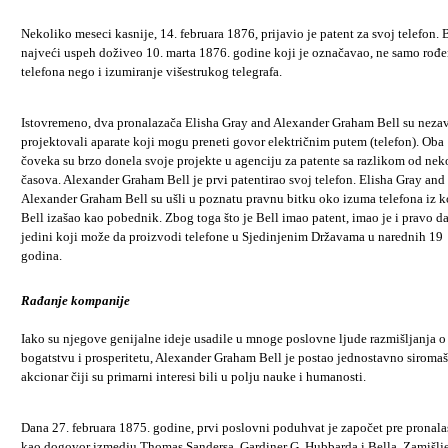
Nekoliko meseci kasnije, 14. februara 1876, prijavio je patent za svoj telefon. B
najveći uspeh doživeo 10. marta 1876. godine koji je označavao, ne samo rođe
telefona nego i izumiranje višestrukog telegrafa.
Istovremeno, dva pronalazača Elisha Gray and Alexander Graham Bell su neza
projektovali aparate koji mogu preneti govor električnim putem (telefon). Oba
čoveka su brzo donela svoje projekte u agenciju za patente sa razlikom od nek
časova. Alexander Graham Bell je prvi patentirao svoj telefon. Elisha Gray and
Alexander Graham Bell su ušli u poznatu pravnu bitku oko izuma telefona iz k
Bell izašao kao pobednik. Zbog toga što je Bell imao patent, imao je i pravo d
jedini koji može da proizvodi telefone u Sjedinjenim Državama u narednih 19
godina.
Rađanje kompanije
Iako su njegove genijalne ideje usadile u mnoge poslovne ljude razmišljanja o
bogatstvu i prosperitetu, Alexander Graham Bell je postao jednostavno siroma
akcionar čiji su primarni interesi bili u polju nauke i humanosti.
Dana 27. februara 1875. godine, prvi poslovni poduhvat je započet pre pronala
kao dogovor izmedju Thomas Sandersa, Gardiner G. Hubbarda i Bella. Zamišlj