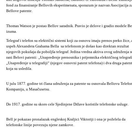
fond za finansiranje Bellovih eksperimenata, sporazum je nazvan Asocijacija z
Bellove patente.
Thomas Watson je postao Bellov saradnik. Pravio je delove i gradio modele Be
izuma.
Telegraf i telefon su električni sistemi koji za osnovu imaju prenos preko žice, 
uspeh Alexandera Grahama Bella
sa telefonom je došao kao direktan rezultat
njegovih pokušaja da poboljša telegraf. Jedina vredna aktiva ovog udruženja s
rani Belovi patenti: „Unapređenje prenosnika i prijemnika električnog telegraf
„Unapređenje u telegrafiji“ (njegov osnovni patent telefona) i dva druga paten
koja su usledila.
U julu 1877. godine tri člana udruženja za patente su osnovala Bellovu Telefo
Kompaniju, u Masačusetsu.
Do 1917. godine su skoro cele Sjedinjene Države koristile telefonske usluge.
Bell je pokazao pronalazak engleskoj Kraljici Viktoriji i ona je poželela da
telefonske linije povezuju njene zamkove.