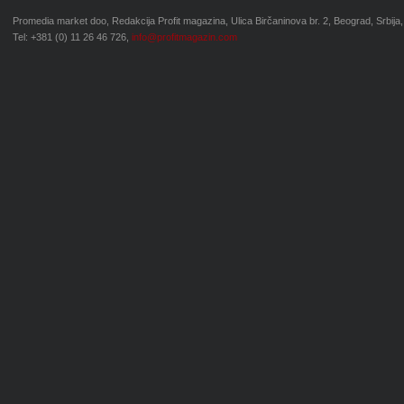
Promedia market doo, Redakcija Profit magazina, Ulica Birčaninova br. 2, Beograd, Srbija,
Tel: +381 (0) 11 26 46 726,
info@profitmagazin.com