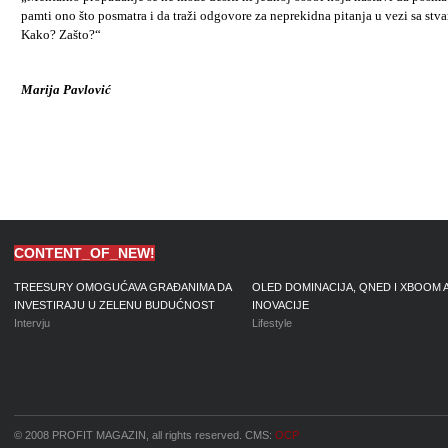
pamti ono što posmatra i da traži odgovore za neprekidna pitanja u vezi sa stva
Kako? Zašto?“
Marija Pavlović
CONTENT_OF_NEW!
TREESURY OMOGUĆAVA GRAĐANIMA DA
OLED DOMINACIJA, QNED I XBOOM 
INVESTIRAJU U ZELENU BUDUĆNOST
INOVACIJE
Intervju
Lifestyle
© 2008 PROFIT MAGAZIN, all rights reserved. CMS:
OCP