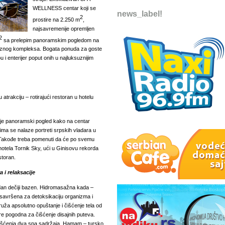
WELLNESS centar koji se
news_label!
2
prostire na 2.250 m
,
najsavremenije opremljen
2
sa prelepim panoramskim pogledom na
oznog kompleksa. Bogata ponuda za goste
ou i enterijer poput onih u najluksuznijim
u atrakciju
–
rotirajući restoran u hotelu
 je panoramski pogled kako na centar
ima se nalaze portreti srpskih vladara u
. Takođe treba pomenuti da će po svemu
 hotela Tornik Sky, ući u Ginisovu rekorda
storan.
i relaksacije
edan dečiji bazen. Hidromasažna kada
–
savršena za detoksikaciju organizma i
uža apsolutno opuštanje i čišćenje tela od
e pogodna za čišćenje disajnih puteva.
rišćenja dva spa sadržaja. Hamam
–
tursko