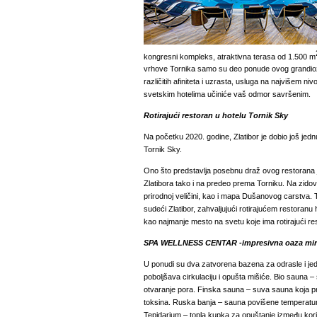
kongresni kompleks, atraktivna terasa od 1.500 m
vrhove Tornika samo su deo ponude ovog grandi
različitih afiniteta i uzrasta, usluga na najvišem niv
svetskim hotelima učiniće vaš odmor savršenim.
Rotirajući restoran u hotelu Tornik Sky
Na početku 2020. godine, Zlatibor je dobio još jedn
Tornik Sky.
Ono što predstavlja posebnu draž ovog restorana
Zlatibora tako i na predeo prema Torniku. Na zidov
prirodnoj veličini, kao i mapa Dušanovog carstva
sudeći Zlatibor, zahvaljujući rotirajućem restoranu
kao najmanje mesto na svetu koje ima rotirajući re
SPA WELLNESS CENTAR -impresivna oaza mira 
U ponudi su dva zatvorena bazena za odrasle i j
poboljšava cirkulaciju i opušta mišiće. Bio sauna
–
otvaranje pora. Finska sauna
–
suva sauna koja pr
toksina. Ruska banja
–
sauna povišene temperatur
Tepidarium
–
topla kupka za opuštanje između ko