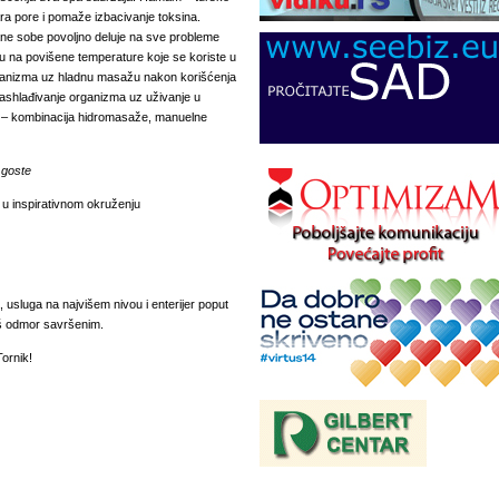
vara pore i pomaže izbacivanje toksina.
ne sobe povoljno deluje na sve probleme
ju na povišene temperature koje se koriste u
ganizma uz hladnu masažu nakon korišćenja
ashlađivanje organizma uz uživanje u
e
–
kombinacija hidromasaže, manuelne
 goste
 u inspirativnom okruženju
a, usluga na najvišem nivou i enterijer poput
aš odmor savršenim.
Tornik!