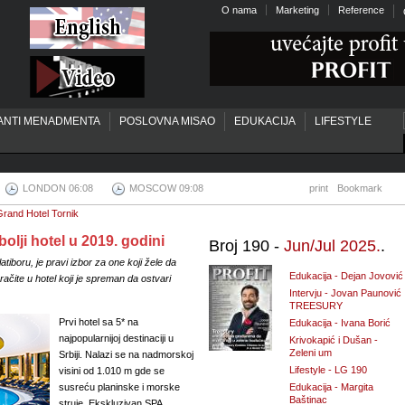
O nama
Marketing
Reference
ANTI MENADMENTA
POSLOVNA MISAO
EDUKACIJA
LIFESTYLE
LONDON 06:08
MOSCOW 09:08
print
Bookmark
 Grand Hotel Tornik
olji hotel u 2019. godini
Broj 190 -
Jun/Jul 2025.
.
atiboru, je pravi izbor za one koji žele da
Edukacija - Dejan Jovović
ačite u hotel koji je spreman da ostvari
Intervju - Jovan Paunović
TREESURY
Prvi hotel sa 5* na
Edukacija - Ivana Borić
najpopularnijoj destinaciji u
Krivokapić i Dušan -
Zeleni um
Srbiji. Nalazi se na nadmorskoj
Lifestyle - LG 190
visini od 1.010 m gde se
susreću planinske i morske
Edukacija - Margita
Baštinac
struje. Ekskluzivan SPA