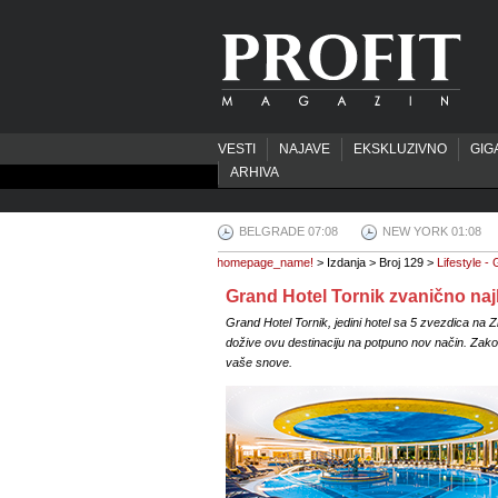
VESTI
NAJAVE
EKSKLUZIVNO
GIG
ARHIVA
BELGRADE 07:08
NEW YORK 01:08
homepage_name!
> Izdanja > Broj 129 >
Lifestyle -
Grand Hotel Tornik zvanično najb
Grand Hotel Tornik, jedini hotel sa 5 zvezdica na Zl
dožive ovu destinaciju na potpuno nov način. Zakor
vaše snove.