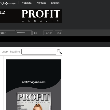
Pretplata
Kontakt
English
Ogla�avanje
Forum
Blog
query_headline!