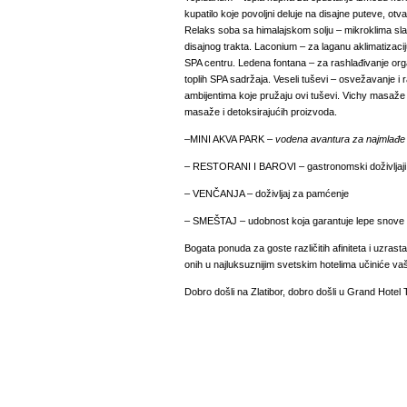
kupatilo koje povoljni deluje na disajne puteve, ot
Relaks soba sa himalajskom solju
–
mikroklima sla
disajnog trakta. Laconium
–
za laganu aklimatizaci
SPA centru. Ledena fontana
–
za rashlađivanje or
toplih SPA sadržaja. Veseli tuševi
–
osvežavanje i r
ambijentima koje pružaju ovi tuševi. Vichy masaž
masaže i detoksirajućih proizvoda.
–
MINI AKVA PARK
–
vodena avantura za najmlađe
–
RESTORANI I BAROVI
–
gastronomski doživljaji
–
VENČANJA
–
doživljaj za pamćenje
–
SMEŠTAJ
–
udobnost koja garantuje lepe snove
Bogata ponuda za goste različitih afiniteta i uzrast
onih u najluksuznijim svetskim hotelima učiniće v
Dobro došli na Zlatibor, dobro došli u Grand Hotel 