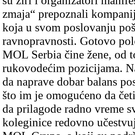
su žiri i organizatori manif
zmaja“ prepoznali kompan
koja u svom poslovanju poš
ravnopravnosti.
Gotovo pol
MOL Serbia čine žene, od to
rukovodećim pozicijama. N
da naprave dobar balans pos
što im je omogućeno da četi
da prilagode radno vreme s
koleginice redovno učestvu