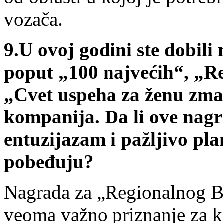
vozača.
9.
U ovoj godini ste dobili
poput „100 najvećih“, „Re
„Cvet uspeha za ženu zmaj
kompanija. Da li ove nag
entuzijazam i pažljivo pla
pobeđuju?
Nagrada za „Regionalnog Bi
veoma važno priznanje za k