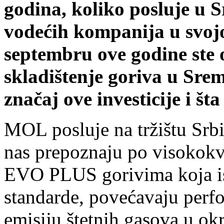
godina, koliko posluje u S
vodećih kompanija u svojo
septembru ove godine ste o
skladištenje goriva u Sre
značaj ove investicije i šta
MOL posluje na tržištu Srb
nas prepoznaju po visokokv
EVO PLUS gorivima koja is
standarde, povećavaju perf
emisiju štetnih gasova u ok