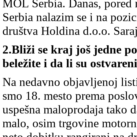
MOL Serbia. Danas, pore
Serbia nalazim se i na pozic
društva Holdina d.o.o. Sara
2.
Bliži se kraj još jedne 
beležite i da li su ostvaren
Na nedavno objavljenoj lis
smo 18. mesto prema poslo
uspešna maloprodaja tako d
malo, osim trgovine motorn
neto dobitku rangirani na d