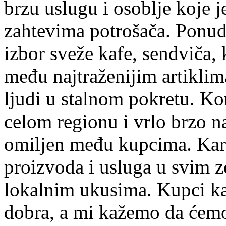
brzu uslugu i osoblje koje 
zahtevima potrošača.
Ponud
izbor sveže kafe, sendviča, 
među najtraženijim artiklim
ljudi u stalnom pokretu. Ko
celom regionu i vrlo brzo n
omiljen među kupcima.
Kara
proizvoda i usluga u svim 
lokalnim ukusima. Kupci ka
dobra, a mi kažemo da ćemo