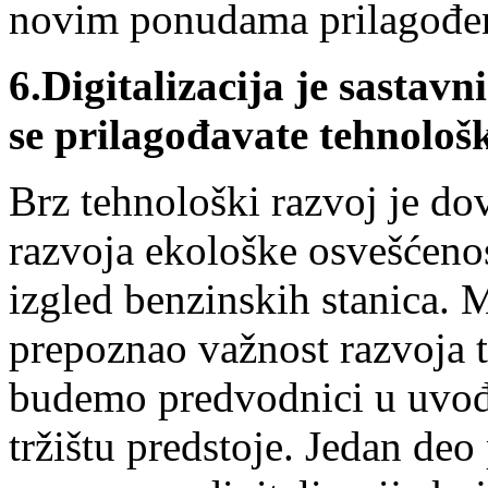
novim ponudama prilagođen
6.
Digitalizacija je sastavn
se prilagođavate tehnol
Brz tehnološki razvoj je d
razvoja ekološke osvešćenos
izgled benzinskih stanica. 
prepoznao važnost razvoja t
budemo predvodnici u uvo
tržištu predstoje
. Jedan deo 