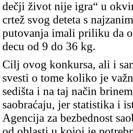
dečji život nije igra“ u okvi
crtež svog deteta s najzanim
putovanja imali priliku da o
decu od 9 do 36 kg.
Cilj ovog konkursa, ali i sa
svesti o tome koliko je važ
sedišta i na taj način brine
saobraćaju, jer statistika i 
Agencija za bezbednost sao
od oblasti u kojoj je potreb