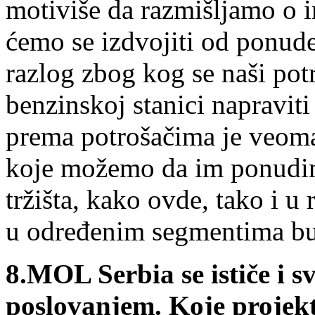
motiviše da razmišljamo o 
ćemo se izdvojiti od ponude
razlog zbog kog se naši pot
benzinskoj stanici napravit
prema potrošačima je veoma
koje možemo da im ponudim
tržišta, kako ovde, tako i u
u određenim segmentima bu
8.
MOL Serbia se ističe i 
poslovanjem. Koje projekte