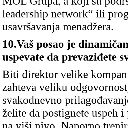
MOL Grupa, a koji su podr
leadership network“ ili pr
usavršavanja menadžera.
10.
Vaš posao je dinamičan,
uspevate da prevaziđete s
Biti direktor velike kompan
zahteva veliku odgovornost
svakodnevno prilagođavanje
želite da postignete uspeh 
na viši nivo. Naporno trenir