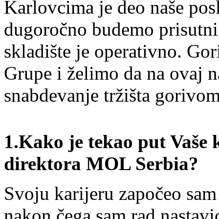
Karlovcima je deo naše poslo
dugoročno budemo prisutni 
skladište je operativno. Gor
Grupe i želimo da na ovaj 
snabdevanje tržišta gorivom
1.
Kako je tekao put Vaše k
direktora MOL Serbia?
Svoju karijeru započeo sa
nakon čega sam rad nastavi