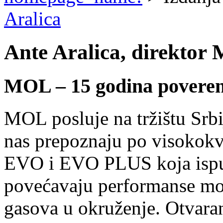
Aralica
Ante Aralica, direktor
MOL – 15 godina povere
MOL posluje na tržištu Srb
nas prepoznaju po visokokv
EVO i EVO PLUS koja ispun
povećavaju performanse mot
gasova u okruženje. Otvar