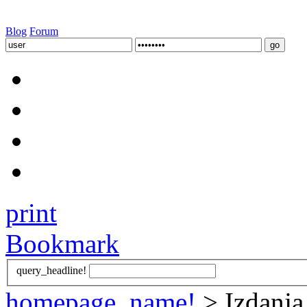
Blog
Forum
print
Bookmark
query_headline!
homepage_name!
> Izdanja