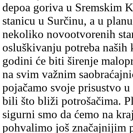
depoa goriva u Sremskim K
stanicu u Surčinu, a u planu
nekoliko novootvorenih sta
osluškivanju potreba naših 
godini će biti širenje malo
na svim važnim saobraćajnic
pojačamo svoje prisustvo u
bili što bliži potrošačima. 
sigurni smo da ćemo na kra
pohvalimo još značajnijim p