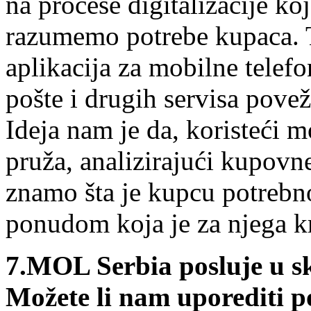
na procese digitalizacije k
razumemo potrebe kupaca. T
aplikacija za mobilne telef
pošte i drugih servisa pov
Ideja nam je da, koristeći 
pruža, analizirajući kupovn
znamo šta je kupcu potreb
ponudom koja je za njega kr
7.
MOL Serbia posluje u 
Možete li nam uporediti p