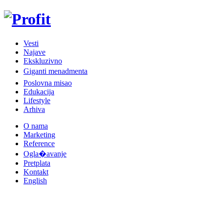
Vesti
Najave
Ekskluzivno
Giganti menadmenta
Poslovna misao
Edukacija
Lifestyle
Arhiva
O nama
Marketing
Reference
Ogla�avanje
Pretplata
Kontakt
English