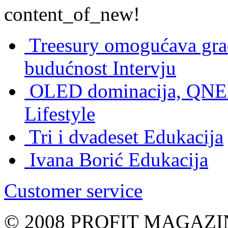
content_of_new!
Treesury omogućava građ
budućnost
Intervju
OLED dominacija, QNED
Lifestyle
Tri i dvadeset
Edukacija
Ivana Borić
Edukacija
Customer service
© 2008 PROFIT MAGAZIN, 