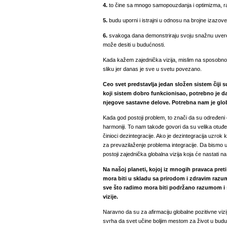
4.
to čine sa mnogo samopouzdanja i optimizma, ra
5.
budu uporni i istrajni u odnosu na brojne izazove i 
6.
svakoga dana demonstriraju svoju snažnu uveren
može desiti u budućnosti.
Kada kažem zajednička vizija, mislim na sposobnost
sliku jer danas je sve u svetu povezano.
Ceo svet predstavlja jedan složen sistem čiji 
koji sistem dobro funkcionisao, potrebno je 
njegove sastavne delove. Potrebna nam je glob
Kada god postoji problem, to znači da su određeni 
harmoniji. To nam takođe govori da su velika otuđen
činioci dezintegracije. Ako je dezintegracija uzrok
za prevazilaženje problema integracije. Da bismo u
postoji zajednička globalna vizija koja će nastati na
Na našoj planeti, kojoj iz mnogih pravaca pret
mora biti u skladu sa prirodom i zdravim razu
sve što radimo mora biti podržano razumom i s
vizije.
Naravno da su za afirmaciju globalne pozitivne vizij
svrha da svet učine boljim mestom za život u budućn