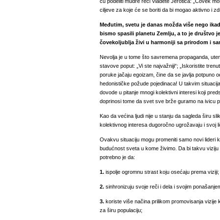
ću podeliti mudre reči Vladete Jerotića: „Čovek m
ciljeve za koje će se boriti da bi mogao aktivno i zd
Međutim, svetu je danas možda više nego ikad
bismo spasili planetu Zemlju, a to je društvo j
čovekoljublja živi u harmoniji sa prirodom i 
Nevolja je u tome što savremena propaganda, utem
stavove poput: „Vi ste najvažniji“; „Iskoristite tren
poruke jačaju egoizam, čine da se javlja potpuno od
hedonističke požude pojedinaca! U takvim situacija
dovode u pitanje mnogi kolektivni interesi koji predst
doprinosi tome da svet sve brže guramo na ivicu pr
Kao da većina ljudi nije u stanju da sagleda širu sl
kolektivnog interesa dugoročno ugrožavaju i svoj lič
Ovakvu situaciju mogu promeniti samo novi lideri 
budućnost sveta u kome živimo. Da bi takvu viziju 
potrebno je da:
1.
ispolje ogromnu strast koju osećaju prema viziji;
2.
sinhronizuju svoje reči i dela i svojim ponašanjem
3.
koriste više načina prilikom promovisanja vizije k
za širu populaciju;