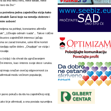
ora da ima neku veru, neke ideale, neke
ravo da živi.“
a potrebna jedna zajednička vizija kako
ednakih šansi koje na temelju dobrote i
samim sobom!
eljena na pohlepi, konstantno afirmiše
utak“; „Uživajte odmah i sada“... Takve i slične
sustvo zajedničkih interesa i jačaju
ma se zarad trenutne, uske lične koristi
avljaju opšte dobro. „Otupljuje“ se vizija i
ovalije.
iku (viziju) i da shvati da ugrožavanjem
ni interes, kao i interes svoje dece i unuka.
koji imaju snažan osećaj odgovornosti za
afirmisali među većinom populacije,
 jasno pokažu da idu ka zajedničkoj viziji;
ako bi je afirmisali, a ona postala razumljiva