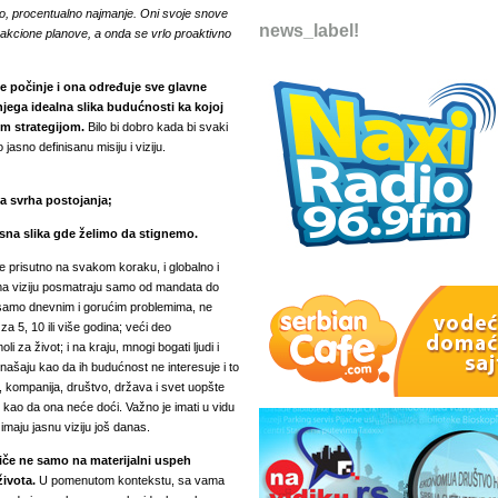
avno, procentualno najmanje. Oni svoje snove
news_label!
ne akcione planove, a onda se vrlo proaktivno
ve počinje i ona određuje sve glavne
 njega idealna slika budućnosti ka kojoj
om strategijom.
Bilo bi dobro kada bi svaki
asno definisanu misiju i viziju.
a svrha postojanja;
asna slika gde želimo da stignemo.
 prisutno na svakom koraku, i globalno i
jama viziju posmatraju samo od mandata do
e samo dnevnim i gorućim problemima, ne
za 5, 10 ili više godina; veći deo
 za život; i na kraju, mnogi bogati ljudi i
onašaju kao da ih budućnost ne interesuje i to
, kompanija, društvo, država i svet uopšte
kao da ona neće doći. Važno je imati u vidu
imaju jasnu viziju još danas.
iče ne samo na materijalni uspeh
života.
U pomenutom kontekstu, sa vama