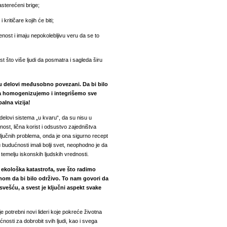
sterećeni brige;
kritičare kojih će biti;
ost i imaju nepokolebljivu veru da se to
 što više ljudi da posmatra i sagleda širu
su delovi međusobno povezani. Da bi bilo
da homogenizujemo i integrišemo sve
alna vizija!
delovi sistema „u kvaru“, da su nisu u
ost, lična korist i odsustvo zajedništva
 ključnih problema, onda je ona sigurno recept
 budućnosti imali bolji svet, neophodno je da
 temelju iskonskih ljudskih vrednosti.
i ekološka katastrofa, sve što radimo
mom da bi bilo održivo. To nam govori da
vešću, a svest je ključni aspekt svake
e potrebni novi lideri koje pokreće životna
osti za dobrobit svih ljudi, kao i svega