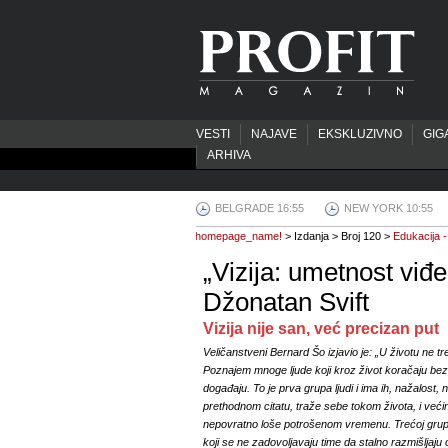
VESTI
NAJAVE
EKSKLUZIVNO
GIG
ARHIVA
BELGRADE 16:55
NEW YORK 10:55
homepage_name!
> Izdanja > Broj 120 >
Edukacija -
„Vizija: umetnost viđ
Džonatan Svift
Vizija nije san, već precizan put
Veličanstveni Bernard Šo izjavio je: „U životu ne tr
Poznajem mnoge ljude koji kroz život koračaju bez
događaju. To je prva grupa ljudi i ima ih, nažalost, 
prethodnom citatu, traže sebe tokom života, i većini
nepovratno loše potrošenom vremenu. Trećoj grupi p
koji se ne zadovoljavaju time da stalno razmišljaju