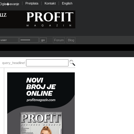
Pretplata
Kontakt
English
Ogla�avanje
Forum
Blog
query_headline!