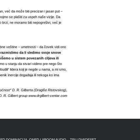
, već da može biti precizan i jasan put –
mojmo se plašiti za uspeh naše vizije. Da
o brzi, ne moramo biti nepogrešivi, već je
ebne veštine – umetnosti – da čovek vidi ono
 razmislimo da li sledimo svoje snove
mišemo u sistem povezanih ciljeva ili
mo u stanju da stvari vidimo pre nego što
budili“ lidera koji je negde u nama, a mi smo,
benik inercije događaja ili nekoga ko ima
udućnost“ D. R. Gilberta (Dragiše Ristovskog),
 D. R. Gilbert group
www.drgilbert-centar.com
ED DOMINACIJA, QNED I XBOOM AUDIO
TRI I DVADESET