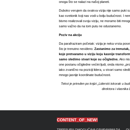
onoga što se nalazi na našoj planeti.
Duboko verujem da ovakva vizija nije samo puki san
kao svetionik koji nas vodi u bolju budućnost. I ne
bismo realizovali svoju viziju, ne moramo biti mnog
samo važno da na tom putu ne odustanemo.
Poziv na akciju
Da parafraziram početak: vizija je neka vrsta pos
što je trenutno neviđeno.
Zastanimo za trenutak,
koje pretvaramo u viziju koju kasnije transfor
samo sledimo stvari koje su očigledne.
Ako nis
one postanu očigledne većini ljudi, onda nismo „pro
iako zvanično na poziciji lidera, u stvari samo sled
mnogo jasnije koordinate budućnosti.
Tekst je priređen po knjizi „Liderski iskorak u b
direktora i vlasnika
CONTENT_OF_NEW!
TREESURY OMOGUĆAVA GRAĐANIMA DA
OL