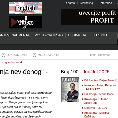
O nama
Marketing
Reference
ANTI MENADMENTA
POSLOVNA MISAO
EDUKACIJA
LIFESTYLE
LONDON 15:55
MOSCOW 18:55
print
Bookmark
 Dragiša Ristovski
enja neviđenog“ -
Broj 190 -
Jun/Jul 2025.
.
Edukacija - Dejan Jovović
Intervju - Jovan Paunović
TREESURY
eba da tražite sebe, već da izmislite sebe.“
Edukacija - Ivana Borić
 ideje, dopuštaju da im se stvari samo
Krivokapić i Dušan -
najviše. Drugu grupu čine ljudi koji, kao u
Zeleni um
 njih život prođe u nekoj potrazi i u
Lifestyle - LG 190
ripadaju upravo oni koji izmišljaju sebe,
Edukacija - Margita
 o svojim snovima, već žele da ih
Baštinac