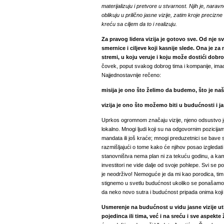
materijalizuju i pretvore u stvarnost. Njih je, nar
oblikuju u prilično jasne vizije, zatim kroje preciz
kreću sa ciljem da to i realizuju.
Za pravog lidera vizija je gotovo sve. Od nje s
smernice i ciljeve koji kasnije slede. Ona je za
stremi, u koju veruje i koju može dostići dobr
čovek, poput svakog dobrog tima i kompanije, imao j
Najjednostavnije rečeno:
misija je ono što želimo da budemo, što je naš
vizija je ono što možemo biti u budućnosti i j
Uprkos ogromnom značaju vizije, njeno odsustvo je
lokalno. Mnogi ljudi koji su na odgovornim pozici
mandata ili još kraće; mnogi preduzetnici se bav
razmišljajući o tome kako će njihov posao izgledati 
stanovništva nema plan ni za tekuću godinu, a kamoli
investitori ne vide dalje od svoje pohlepe. Svi se p
je neodrživo! Nemoguće je da mi kao porodica, tim
stignemo u svetlu budućnost ukoliko se ponašamo 
da neko novo sutra i budućnost pripada onima koji 
Usmerenje na budućnost u vidu jasne vizije ut
pojedinca ili tima, već i na sreću i sve aspekte 