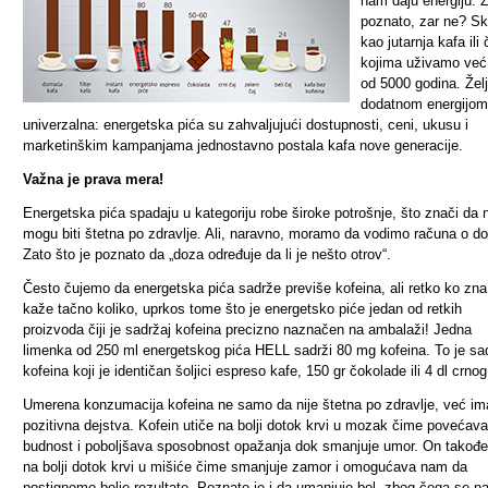
nam daju energiju. 
poznato, zar ne? Sk
kao jutarnja kafa ili 
kojima uživamo već
od 5000 godina. Žel
dodatnom energijom
univerzalna: energetska pića su zahvaljujući dostupnosti, ceni, ukusu i
marketinškim kampanjama jednostavno postala kafa nove generacije.
Važna je prava mera!
Energetska pića spadaju u kategoriju robe široke potrošnje, što znači da 
mogu biti štetna po zdravlje. Ali, naravno, moramo da vodimo računa o do
Zato što je poznato da „doza određuje da li je nešto otrov“.
Često čujemo da energetska pića sadrže previše kofeina, ali retko ko zna
kaže tačno koliko, uprkos tome što je energetsko piće jedan od retkih
proizvoda čiji je sadržaj kofeina precizno naznačen na ambalaži! Jedna
limenka od 250 ml energetskog pića HELL sadrži 80 mg kofeina. To je sa
kofeina koji je identičan šoljici espreso kafe, 150 gr čokolade ili 4 dl crnog
Umerena konzumacija kofeina ne samo da nije štetna po zdravlje, već ima
pozitivna dejstva. Kofein utiče na bolji dotok krvi u mozak čime povećava
budnost i poboljšava sposobnost opažanja dok smanjuje umor. On takođe
na bolji dotok krvi u mišiće čime smanjuje zamor i omogućava nam da
postignemo bolje rezultate. Poznato je i da umanjuje bol, zbog čega se na