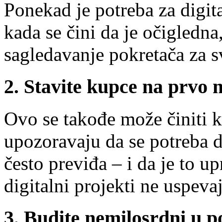
Ponekad je potreba za digita
kada se čini da je očigledna
sagledavanje pokretača za sv
2. Stavite kupce na prvo 
Ovo se takođe može činiti k
upozoravaju da se potreba d
često previđa – i da je to u
digitalni projekti ne uspeva
3. Budite nemilosrdni u p