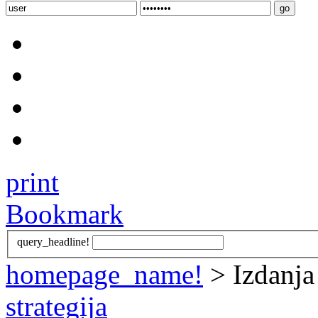
print
Bookmark
query_headline!
homepage_name!
> Izdanja
strategija