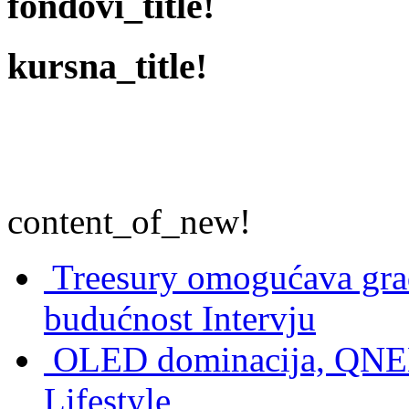
fondovi_title!
kursna_title!
content_of_new!
Treesury omogućava građ
budućnost
Intervju
OLED dominacija, QNED
Lifestyle