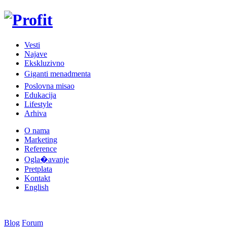
Vesti
Najave
Ekskluzivno
Giganti menadmenta
Poslovna misao
Edukacija
Lifestyle
Arhiva
O nama
Marketing
Reference
Ogla�avanje
Pretplata
Kontakt
English
Blog
Forum