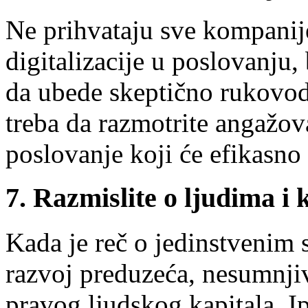
Ne prihvataju sve kompanije
digitalizacije u poslovanju
da ubede skeptično rukovod
treba da razmotrite angažo
poslovanje koji će efikasno
7. Razmislite o ljudima i 
Kada je reč o jedinstvenim
razvoj preduzeća, nesumnji
pravog ljudskog kapitala. I