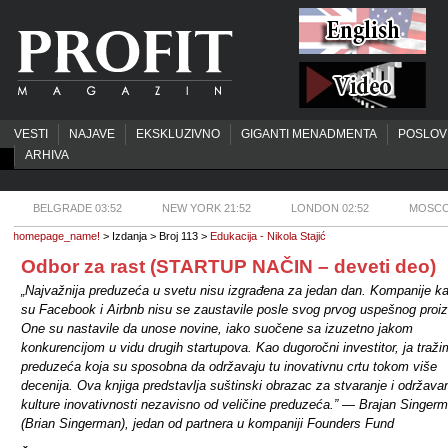
VESTI
NAJAVE
EKSKLUZIVNO
GIGANTI MENADMENTA
POSLOV
ARHIVA
BELGRADE 03:52
NEW YORK 21:52
LONDON 02:52
MOSCO
homepage_name!
> Izdanja > Broj 113 >
Edukacija - Nikola Stajić
Odbor za rast (STARTUP NAČIN – deveti deo)
„Najvažnija preduzeća u svetu nisu izgrađena za jedan dan. Kompanije ka
su Facebook i Airbnb nisu se zaustavile posle svog prvog uspešnog proi
One su nastavile da unose novine, iako suočene sa izuzetno jakom
konkurencijom u vidu drugih startupova. Kao dugoročni investitor, ja traži
preduzeća koja su sposobna da održavaju tu inovativnu crtu tokom više
decenija. Ova knjiga predstavlja suštinski obrazac za stvaranje i održava
kulture inovativnosti nezavisno od veličine preduzeća.” — Brajan Singer
(Brian Singerman), jedan od partnera u kompaniji Founders Fund