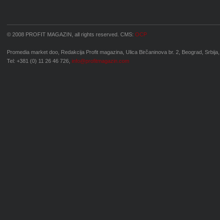
© 2008 PROFIT MAGAZIN, all rights reserved. CMS:
OCP
Promedia market doo, Redakcija Profit magazina, Ulica Birčaninova br. 2, Beograd, Srbija,
Tel: +381 (0) 11 26 46 726,
info@profitmagazin.com