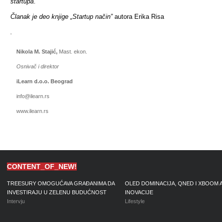
startupa
.
Članak je deo knjige „Startup način”
autora Erika Risa
.
Nikola M. Stajić,
Mast. ekon.
Osnivač i direktor
iLearn d.o.o. Beograd
info@ilearn.rs
www.ilearn.rs
CONTENT_OF_NEW!
TREESURY OMOGUĆAVA GRAĐANIMA DA
OLED DOMINACIJA, QNED I XBOOM 
INVESTIRAJU U ZELENU BUDUĆNOST
INOVACIJE
Intervju
Lifestyle