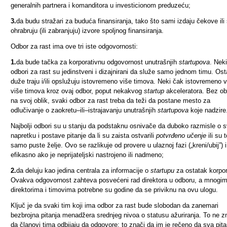
generalnih partnera i komanditora u investicionom preduzeću;
3.
da budu stražari za buduća finansiranja, tako što sami izdaju čekove ili 
ohrabruju (ili zabranjuju) izvore spoljnog finansiranja.
Odbor za rast ima ove tri iste odgovornosti:
1.
da bude tačka za korporativnu odgovornost unutrašnjih
startupova
. Neki
odbori za rast su jedinstveni i dizajnirani da služe samo jednom timu. Osta
duže traju i/ili opslužuju istovremeno više timova. Neki čak istovremeno 
više timova kroz ovaj odbor, poput nekakvog
startup
akceleratora. Bez ob
na svoj oblik, svaki odbor za rast treba da teži da postane mesto za
odlučivanje o zaokretu–ili–istrajavanju unutrašnjih
startupova
koje nadzire
Najbolji odbori su u stanju da podstaknu osnivače da duboko razmisle o 
napretku i postave pitanje da li su zaista ostvarili
potvrđeno učenje
ili su 
samo puste želje. Ovo se razlikuje od provere u ulaznoj fazi („kreni/ubij”) i
efikasno ako je neprijateljski nastrojeno ili nadmeno;
2.
da deluju kao jedina centrala za informacije o
startupu
za ostatak korpor
Ovakva odgovornost zahteva posvećeni rad direktora u odboru, a mnogi
direktorima i timovima potrebne su godine da se priviknu na ovu ulogu.
Ključ je da svaki tim koji ima odbor za rast bude slobodan da zanemari
bezbrojna pitanja menadžera srednjeg nivoa o statusu ažuriranja. To ne z
da članovi tima odbijaju da odgovore; to znači da im je rečeno da sva pita