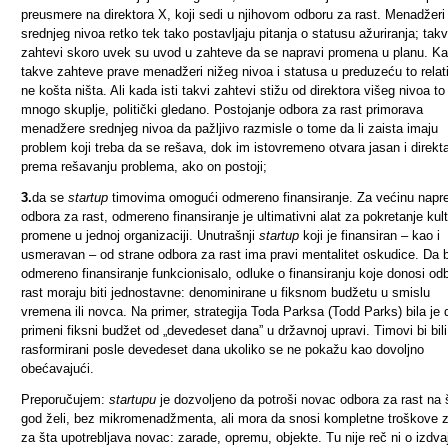
preusmere na direktora X, koji sedi u njihovom odboru za rast. Menadžeri
srednjeg nivoa retko tek tako postavljaju pitanja o statusu ažuriranja; takv
zahtevi skoro uvek su uvod u zahteve da se napravi promena u planu. K
takve zahteve prave menadžeri nižeg nivoa i statusa u preduzeću to relat
ne košta ništa. Ali kada isti takvi zahtevi stižu od direktora višeg nivoa to
mnogo skuplje, politički gledano. Postojanje odbora za rast primorava
menadžere srednjeg nivoa da pažljivo razmisle o tome da li zaista imaju
problem koji treba da se rešava, dok im istovremeno otvara jasan i direkt
prema rešavanju problema, ako on postoji;
3.
da se
startup
timovima omogući odmereno finansiranje. Za većinu napr
odbora za rast, odmereno finansiranje je ultimativni alat za pokretanje kul
promene u jednoj organizaciji. Unutrašnji
startup
koji je finansiran – kao i
usmeravan – od strane odbora za rast ima pravi mentalitet oskudice. Da b
odmereno finansiranje funkcionisalo, odluke o finansiranju koje donosi od
rast moraju biti jednostavne: denominirane u fiksnom budžetu u smislu
vremena ili novca. Na primer, strategija Toda Parksa (Todd Parks) bila je 
primeni fiksni budžet od „devedeset dana” u državnoj upravi. Timovi bi bili
rasformirani posle devedeset dana ukoliko se ne pokažu kao dovoljno
obećavajući.
Preporučujem:
startupu
je dozvoljeno da potroši novac odbora za rast na 
god želi, bez mikromenadžmenta, ali mora da snosi kompletne troškove 
za šta upotrebljava novac: zarade, opremu, objekte. Tu nije reč ni o izdva