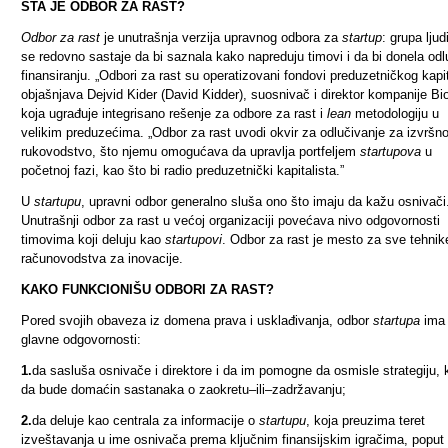
ŠTA JE ODBOR ZA RAST?
Odbor za rast
je unutrašnja verzija upravnog odbora za
startup
: grupa ljud
se redovno sastaje da bi saznala kako napreduju timovi i da bi donela odl
finansiranju. „Odbori za rast su operatizovani fondovi preduzetničkog kapit
objašnjava Dejvid Kider (David Kidder), suosnivač i direktor kompanije Bi
koja ugrađuje integrisano rešenje za odbore za rast i
lean
metodologiju u
velikim preduzećima. „Odbor za rast uvodi okvir za odlučivanje za izvršn
rukovodstvo, što njemu omogućava da upravlja portfeljem
startupova
u
početnoj fazi, kao što bi radio preduzetnički kapitalista.”
U
startupu
, upravni odbor generalno sluša ono što imaju da kažu osnivači
Unutrašnji odbor za rast u većoj organizaciji povećava nivo odgovornosti
timovima koji deluju kao
startupovi
. Odbor za rast je mesto za sve tehnik
računovodstva za inovacije.
KAKO FUNKCIONIŠU ODBORI ZA RAST?
Pored svojih obaveza iz domena prava i usklađivanja, odbor
startupa
ima 
glavne odgovornosti:
1.
da sasluša osnivače i direktore i da im pomogne da osmisle strategiju, 
da bude domaćin sastanaka o zaokretu–ili–zadržavanju;
2.
da deluje kao centrala za informacije o
startupu
, koja preuzima teret
izveštavanja u ime osnivača prema ključnim finansijskim igračima, poput