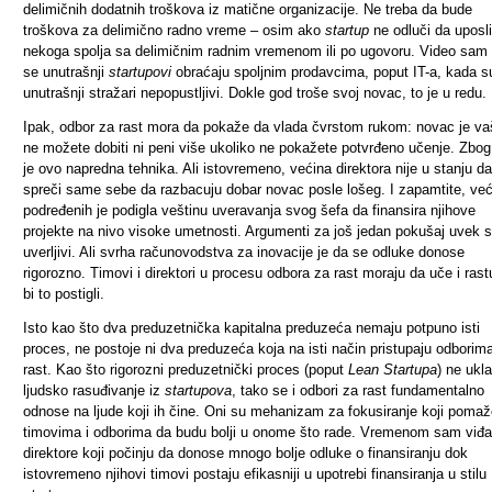
delimičnih dodatnih troškova iz matične organizacije. Ne treba da bude
troškova za delimično radno vreme – osim ako
startup
ne odluči da uposli
nekoga spolja sa delimičnim radnim vremenom ili po ugovoru. Video sam
se unutrašnji
startupovi
obraćaju spoljnim prodavcima, poput IT-a, kada s
unutrašnji stražari nepopustljivi. Dokle god troše svoj novac, to je u redu.
Ipak, odbor za rast mora da pokaže da vlada čvrstom rukom: novac je vaš
ne možete dobiti ni peni više ukoliko ne pokažete potvrđeno učenje. Zbog
je ovo napredna tehnika. Ali istovremeno, većina direktora nije u stanju da
spreči same sebe da razbacuju dobar novac posle lošeg. I zapamtite, već
podređenih je podigla veštinu uveravanja svog šefa da finansira njihove
projekte na nivo visoke umetnosti. Argumenti za još jedan pokušaj uvek 
uverljivi. Ali svrha računovodstva za inovacije je da se odluke donose
rigorozno. Timovi i direktori u procesu odbora za rast moraju da uče i rast
bi to postigli.
Isto kao što dva preduzetnička kapitalna preduzeća nemaju potpuno isti
proces, ne postoje ni dva preduzeća koja na isti način pristupaju odborim
rast. Kao što rigorozni preduzetnički proces (poput
Lean Startupa
) ne ukl
ljudsko rasuđivanje iz
startupova
, tako se i odbori za rast fundamentalno
odnose na ljude koji ih čine. Oni su mehanizam za fokusiranje koji poma
timovima i odborima da budu bolji u onome što rade. Vremenom sam viđ
direktore koji počinju da donose mnogo bolje odluke o finansiranju dok
istovremeno njihovi timovi postaju efikasniji u upotrebi finansiranja u stilu