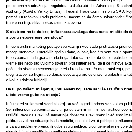
je Unilever koji su rekli NE lažnim fanovima i botovima, kao i pažnja
profesionalnih udruženja i regulatora, uključujući The Advertising Standar
Authority (ASA) u Velikoj Britaniji i Federal Trade Commission u SAD, koj
pomažu u rešavanju ovih problema i nadam se da ćemo uskoro videti čisti
transparentniju sliku uprkos svim izazovima.
S obzirom na to da broj influensera svakoga dana raste, mislite da ć
stvoriti nepoverenje brendova?
Influenserski marketing postaje sve važniji i već sada je strateški priorite
mnoge brendove u proteklih godinu dana, a ipak, kao što sam ranije spo
to je veoma mlada grana marketinga, tako da mislim da će biti potrebno 
vreme pre nego što uvidimo stvaran broj influensera i da li će njihove akti
početi da stvaraju nepoverenje među brendovima. Po mom mišljenju, post
drugi izazovi sa kojima se danas suočavaju profesionalci u oblasti market
a koji su daleko kritičniji.
Da li, po Vašem mišljenju, influenseri koji rade sa više različitih br
u isto vreme gube na uticaju?
Influenseri su kreatori sadržaja koji su već izgradili odnos sa svojom pub
Svi influenseri su veoma različiti, pa su samim tim i njihovi pratioci veom
različiti, tako da svaki influenser nije dobar za svaki brend i već smo imal
priliku da vidimo situacije kada neetički, neselektivni (i pohlepni!) influens
stvaraju probleme brendu ili gube svoju publiku.
Ljudi generalno ne vole d
gledaju i čitaju previše komercijalne aktivnosti ili aktivnosti koje nisu rele