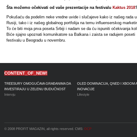
Šta možemo očekivati od vaše prezentacije na festivalu
Kaktus 2018
Pokušaću da podelim neke vredne uvide i slučajeve kako iz našeg rada u
Rusiji, tako i iz našeg globalnog portfolija na temu influenserskog marketi
To će biti moja prva poseta Srbiji i nadam se da ću ispuniti očekivanja ko
Biće sjajno upoznati komunikatore sa Balkana i zaista se radujem poseti
festivalu u Beogradu u novembru.
CONTENT_OF_NEW!
TREESURY OMOGUĆAVA GRAĐANIMA DA
OLED DOMINACIJA, QNED I XBOOM 
INVESTIRAJU U ZELENU BUDUĆNOST
INOVACIJE
Intervju
Lifestyle
© 2008 PROFIT MAGAZIN, all rights reserved. CMS:
OCP