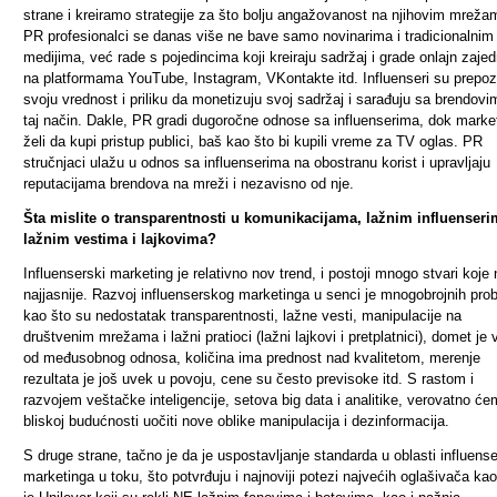
strane i kreiramo strategije za što bolju angažovanost na njihovim mreža
PR profesionalci se danas više ne bave samo novinarima i tradicionalnim
medijima, već rade s pojedincima koji kreiraju sadržaj i grade onlajn zaje
na platformama YouTube, Instagram, VKontakte itd. Influenseri su prepoz
svoju vrednost i priliku da monetizuju svoj sadržaj i sarađuju sa brendov
taj način. Dakle, PR gradi dugoročne odnose sa influenserima, dok marke
želi da kupi pristup publici, baš kao što bi kupili vreme za TV oglas. PR
stručnjaci ulažu u odnos sa influenserima na obostranu korist i upravljaju
reputacijama brendova na mreži i nezavisno od nje.
Šta mislite o transparentnosti u komunikacijama, lažnim influenseri
lažnim vestima i lajkovima?
Influenserski marketing je relativno nov trend, i postoji mnogo stvari koje 
najjasnije. Razvoj influenserskog marketinga u senci je mnogobrojnih pro
kao što su nedostatak transparentnosti, lažne vesti, manipulacije na
društvenim mrežama i lažni pratioci (lažni lajkovi i pretplatnici), domet je v
od međusobnog odnosa, količina ima prednost nad kvalitetom, merenje
rezultata je još uvek u povoju, cene su često previsoke itd. S rastom i
razvojem veštačke inteligencije, setova big data i analitike, verovatno ć
bliskoj budućnosti uočiti nove oblike manipulacija i dezinformacija.
S druge strane, tačno je da je uspostavljanje standarda u oblasti influens
marketinga u toku, što potvrđuju i najnoviji potezi najvećih oglašivača kao