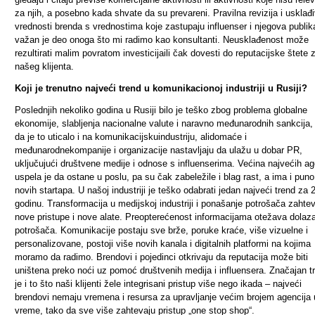
za njih, a posebno kada shvate da su prevareni. Pravilna revizija i usklađ
vrednosti brenda s vrednostima koje zastupaju influenser i njegova publik
važan je deo onoga što mi radimo kao konsultanti. Neusklađenost može
rezultirati malim povratom investicijaili čak dovesti do reputacijske štete 
našeg klijenta.
Koji je trenutno najveći trend u komunikacionoj industriji u Rusiji?
Poslednjih nekoliko godina u Rusiji bilo je teško zbog problema globalne
ekonomije, slabljenja nacionalne valute i naravno međunarodnih sankcija,
da je to uticalo i na komunikacijsku
industriju, ali
domaće i
međunarodne
kompanije i organizacije nastavljaju da ulažu u dobar PR,
uključujući društvene medije i odnose s influenserima.
Većina najvećih ag
uspela je da ostane u poslu, pa su čak zabeležile i blag rast, a ima i puno
novih startapa.
U našoj industriji je teško odabrati jedan najveći trend za 
godinu. Transformacija u medijskoj industriji i ponašanje potrošača zahte
nove pristupe i nove alate. Preopterećenost informacijama otežava dolaz
potrošača. Komunikacije postaju sve brže, poruke kraće, više vizuelne i
personalizovane, postoji više novih kanala i digitalnih platformi na kojima
moramo da radimo. Brendovi i pojedinci otkrivaju da reputacija može biti
uništena preko noći uz pomoć društvenih medija i influensera. Značajan t
je i to što naši klijenti žele integrisani pristup više nego ikada – najveći
brendovi nemaju vremena i resursa za upravljanje većim brojem agencija 
vreme, tako da sve više zahtevaju pristup „one stop shop“.