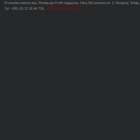
Promedia market doo, Redakcija Profit magazina, Ulica Birčaninova br. 2, Beograd, Srbija,
Tel: +381 (0) 11 26 46 726,
info@profitmagazin.com