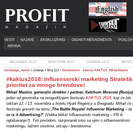
VESTI
NAJAVE
EKSKLUZIVNO
GIGANTI MENADMENTA
POSLOV
ARHIVA
BELGRADE 15:17
NEW YORK 09:17
LONDON 14:17
MOSCO
homepage_name!
> Izdanja > Broj 113 >
Ekskluzivno - Intervju KAKTUS, Mihail Maslov
#kaktus2018: Influenserski marketing Stratešk
prioritet za mnoge brendove!
Mihail Maslov, generalni direktor i partner, Ketchum Moscow (Rusija)
jedan od govornika na ovogodišnjem festivalu
KAKTUS 2018
, koji će biti
održan 12. i 13. novembra u hotelu Hyatt Regency u Beogradu. Mihail će 
festivalu govoriti na temu „
The Battle Royale! Influencer Marketing – is 
or is it Advertising?
“ (Velika bitka! Influenserski marketing – PR ili
oglašavanje?). Tim povodom, razgovarali smo sa njim o influenserskom
marketingu, lažnim vestima, uticaju i brendovima.