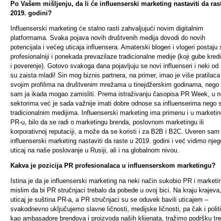
Po Vašem mišljenju, da li će influenserski marketing nastaviti da ras
2019. godini?
Influenserski marketing će stalno rasti zahvaljujući novim digitalnim
platformama. Svaka pojava novih društvenih medija dovodi do novih
potencijala i većeg uticaja influensera. Amaterski blogeri i vlogeri postaju
profesionalniji i ponekada prevazilaze tradicionalne medije (koji gube kredib
i poverenje). Gotovo svakoga dana pojavljuju se novi influenseri i neki od 
su zaista mladi! Sin mog biznis partnera, na primer, imao je više pratilaca
svojim profilima na društvenim mrežama u tinejdžerskim godinama, nego 
sam ja ikada mogao zamisliti. Prema istraživanju časopisa PR Week, u 
sektorima već je sada važnije imati dobre odnose sa influenserima nego 
tradicionalnim medijima. Influenserski marketing ima primenu i u marketin
PR-u, bilo da se radi o marketingu brenda, poslovnom marketingu ili
korporativnoj reputaciji, a može da se koristi i za B2B i B2C. Uveren sam 
influenserski marketing nastaviti da raste u 2019. godini i već vidimo nje
uticaj na naše poslovanje u Rusiji, ali i na globalnom nivou.
Kakva je pozicija PR profesionalaca u influenserskom marketingu?
Istina je da je influenserski marketing na neki način sukobio PR i marketin
mislim da bi PR stručnjaci trebalo da pobede u ovoj bici. Na kraju krajeva
uticaj je suština PR-a, a PR stručnjaci su se oduvek bavili uticajem –
svakodnevno uključujemo slavne ličnosti, medijske ličnosti, pa čak i polit
kao ambasadore brendova i proizvoda naših klijenata, tražimo podršku tre