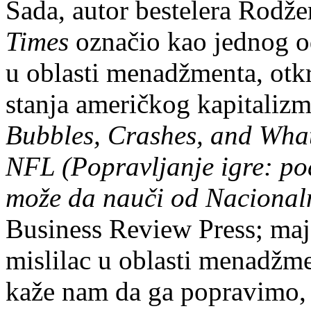
Sada, autor bestelera Rodže
Times
označio kao jednog od
u oblasti menadžmenta, otkri
stanja američkog kapitalizm
Bubbles, Crashes, and Wha
NFL (Popravljanje igre: pod
može da nauči od Nacionaln
Business Review Press; maj
mislilac u oblasti menadžm
kaže nam da ga popravimo, 