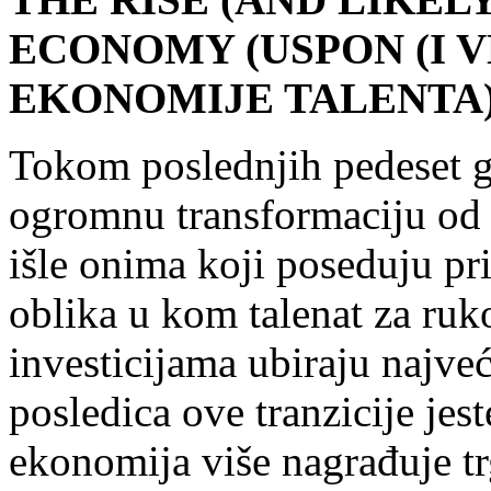
ECONOMY (USPON (I V
EKONOMIJE TALENTA
Tokom poslednjih pedeset g
ogromnu transformaciju od 
išle onima koji poseduju pr
oblika u kom talenat za ruk
investicijama ubiraju najve
posledica ove tranzicije jes
ekonomija više nagrađuje t