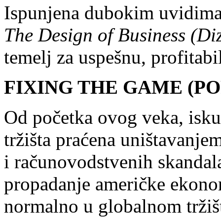
Ispunjena dubokim uvidima
The Design of Business (Di
temelj za uspešnu, profitabi
FIXING THE GAME (P
Od početka ovog veka, isku
tržišta praćena uništavanjem
i računovodstvenih skandala
propadanje američke ekonom
normalno u globalnom trži