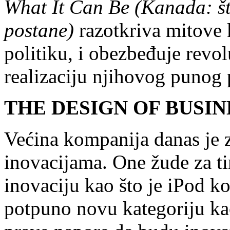
What It Can Be (Kanada: št
postane)
razotkriva mitove 
politiku, i obezbeđuje revo
realizaciju njihovog punog p
THE DESIGN OF BUSIN
Većina kompanija danas je z
inovacijama. One žude za t
inovaciju kao što je iPod ko
potpuno novu kategoriju ka