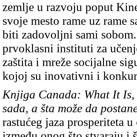
zemlje u razvoju poput Kine
svoje mesto rame uz rame s
biti zadovoljni sami sobom.
prvoklasni instituti za učen
zaštita i mreže socijalne si
kojoj su inovativni i konku
Knjiga Canada: What It Is,
sada, a šta može da postan
rastućeg jaza prosperiteta u
između onog što stvaraju i š