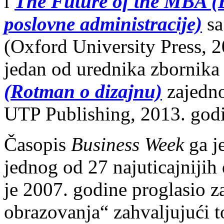
i
The Future of the MBA (B
poslovne administracije)
sa
(Oxford University Press, 2
jedan od urednika zbornika
(Rotman o dizajnu)
zajedno
UTP Publishing, 2013. godi
Časopis
Business Week
ga j
jednog od 27 najuticajnijih 
je 2007. godine proglasio 
obrazovanja“ zahvaljujući t