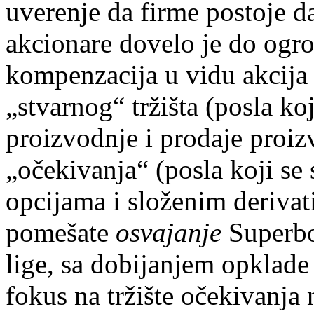
uverenje da firme postoje da
akcionare dovelo je do ogr
kompenzacija u vidu akcija 
„stvarnog“ tržišta (posla koj
proizvodnje i prodaje proizv
„očekivanja“ (posla koji se 
opcijama i složenim derivat
pomešate
osvajanje
Superbo
lige, sa dobijanjem opklad
fokus na tržište očekivanja n