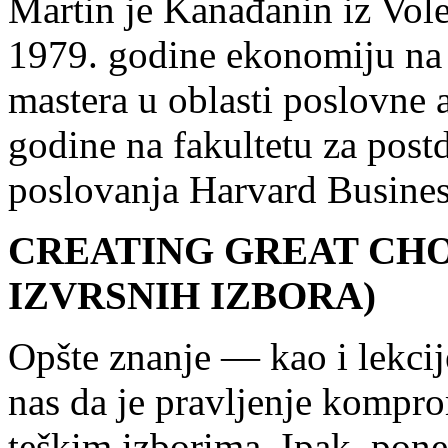
Martin je Kanađanin iz Vole
1979. godine ekonomiju na 
mastera u oblasti poslovne a
godine na fakultetu za post
poslovanja Harvard Busines
CREATING GREAT CHO
IZVRSNIH IZBORA)
Opšte znanje ― kao i lekci
nas da je pravljenje kompro
teškim izborima. Ipak, pone