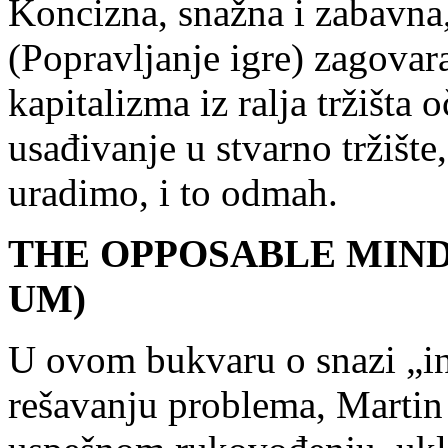
Koncizna, snažna i zabavna
(Popravljanje igre) zagovar
kapitalizma iz ralja tržišta 
usađivanje u stvarno tržišt
uradimo, i to odmah.
THE OPPOSABLE MIND
UM)
U ovom bukvaru o snazi „in
rešavanju problema, Martin 