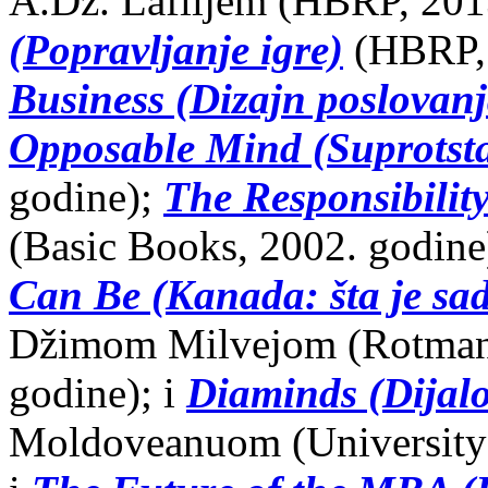
A.Dž. Laflijem (HBRP, 201
(Popravljanje igre)
(HBRP, 
Business (Dizajn poslovanj
Opposable Mind (Suprotsta
godine);
The Responsibility
(Basic Books, 2002. godine
Can Be (Kanada: šta je sad
Džimom Milvejom (Rotman-
godine); i
Diaminds (Dijalo
Moldoveanuom (University o