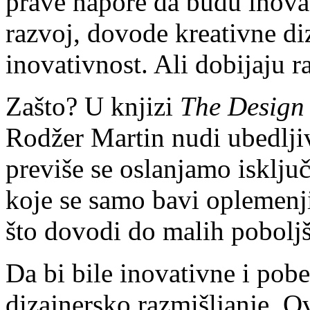
prave napore da budu inovati
razvoj, dovode kreativne di
inovativnost. Ali dobijaju r
Zašto? U knjizi
The Design 
Rodžer Martin nudi ubedlji
previše se oslanjamo isključ
koje se samo bavi oplemenj
što dovodi do malih pobolj
Da bi bile inovativne i pob
dizajnersko razmišljanje. Ov