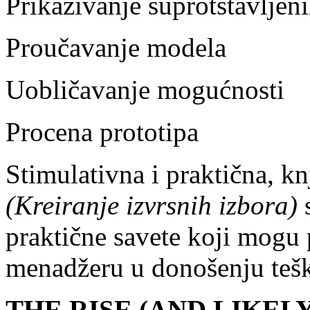
Prikazivanje suprotstavljen
Proučavanje modela
Uobličavanje mogućnosti
Procena prototipa
Stimulativna i praktična, k
(Kreiranje izvrsnih izbora)
s
praktične savete koji mogu 
menadžeru u donošenju tešk
THE RISE (AND LIKEL