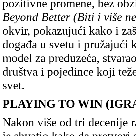
pozitivne promene, bez obz
Beyond Better (Biti i više n
okvir, pokazujući kako i za
događa u svetu i pružajući k
model za preduzeća, stvaraoc
društva i pojedince koji te
svet.
PLAYING TO WIN (IGR
Nakon više od tri decenije r
je shvatio kako da pretvori s