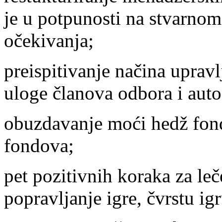
je u potpunosti na stvarnom t
očekivanja;
preispitivanje načina upravl
uloge članova odbora i auto
obuzdavanje moći hedž fon
fondova;
pet pozitivnih koraka za le
popravljanje igre, čvrstu ig