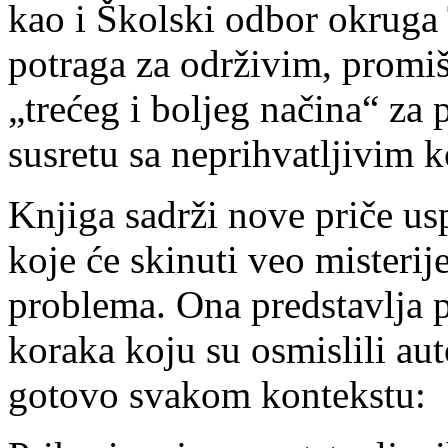
kao i Školski odbor okruga
potraga za održivim, promi
„trećeg i boljeg načina“ za 
susretu sa neprihvatljivim
Knjiga sadrži nove priče usp
koje će skinuti veo misterij
problema. Ona predstavlja p
koraka koju su osmislili aut
gotovo svakom kontekstu: