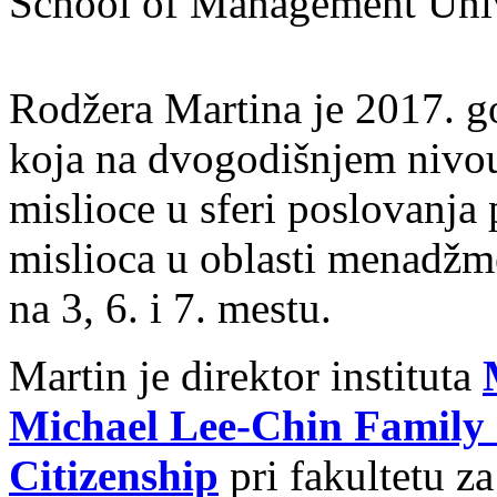
School of Management Univ
Rodžera Martina je 2017. g
koja na dvogodišnjem nivou 
mislioce u sferi poslovanja
mislioca
u oblasti menadžm
na 3, 6. i 7. mestu
.
Martin je direktor instituta
Michael Lee-Chin Family I
Citizenship
pri fakultetu 