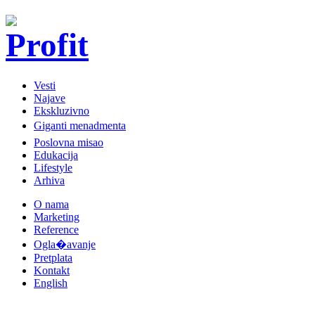
Vesti
Najave
Ekskluzivno
Giganti menadmenta
Poslovna misao
Edukacija
Lifestyle
Arhiva
O nama
Marketing
Reference
Ogla�avanje
Pretplata
Kontakt
English