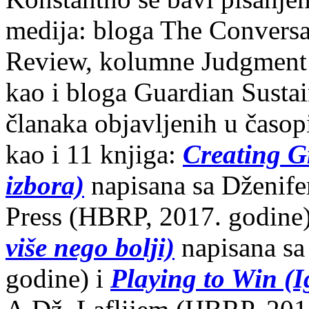
medija: bloga The Conversa
Review, kolumne Judgment C
kao i bloga Guardian Sustai
članaka objavljenih u časo
kao i 11 knjiga:
Creating Gr
izbora)
napisana sa Dženife
Press (HBRP, 2017. godine
više nego bolji)
napisana sa
godine) i
Playing to Win (