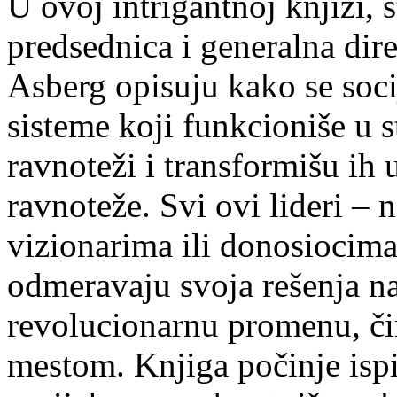
U ovoj intrigantnoj knjizi, 
predsednica i generalna dir
Asberg opisuju kako se soci
sisteme koji funkcioniše u s
ravnoteži i transformišu ih 
ravnoteže. Svi ovi lideri –
vizionarima ili donosiocima
odmeravaju svoja rešenja na
revolucionarnu promenu, čin
mestom. Knjiga počinje isp