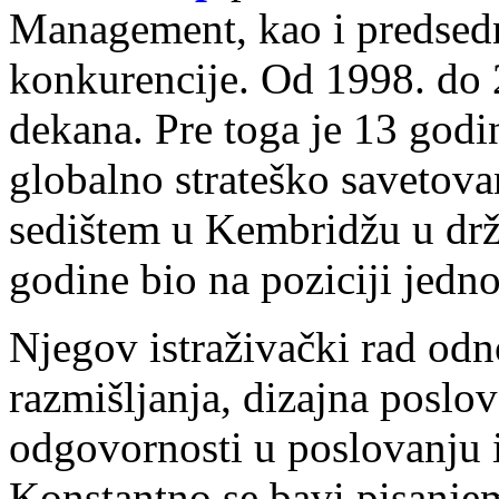
Management, kao i predsedn
konkurencije. Od 1998. do 2
dekana. Pre toga je 13 godi
globalno strateško savetov
sedištem u Kembridžu u drž
godine bio na poziciji jedn
Njegov istraživački rad odno
razmišljanja, dizajna poslov
odgovornosti u poslovanju 
Konstantno se bavi pisanjem