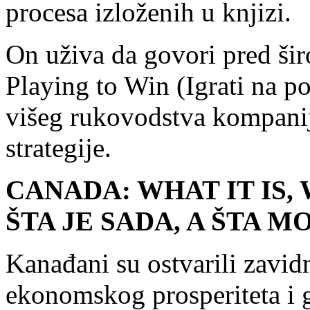
procesa izloženih u knjizi.
On uživa da govori pred ši
Playing to Win (Igrati na p
višeg rukovodstva kompanij
strategije.
CANADA: WHAT IT IS,
ŠTA JE SADA, A ŠTA M
Kanađani su ostvarili zavi
ekonomskog prosperiteta i 