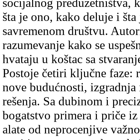
socijalnog preduzetništva, k
šta je ono, kako deluje i št
savremenom društvu. Autori
razumevanje kako se uspešni
hvataju u koštac sa stvara
Postoje četiri ključne faze:
nove budućnosti, izgradnja
rešenja. Sa dubinom i prec
bogatstvo primera i priče iz 
alate od neprocenjive važno