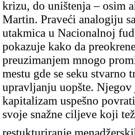
krizu, do uništenja – osim
Martin. Praveći analogiju 
utakmica u Nacionalnoj fudb
pokazuje kako da preokren
preuzimanjem mnogo promišl
mestu gde se seku stvarno trž
upravljanju uopšte. Njegov 
kapitalizam uspešno povrati
svoje snažne ciljeve koji t
restukturiranje menadžersk