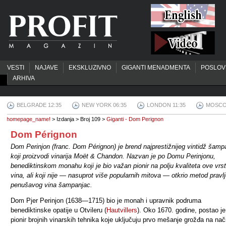
VESTI
NAJAVE
EKSKLUZIVNO
GIGANTI MENADMENTA
POSLOV
ARHIVA
BELGRADE 12:35
NEW YORK 06:35
LONDON 11:35
MOSCO
homepage_name!
> Izdanja > Broj 109 >
Giganti - Dom Perignon
Dom Pérignon
Dom Perinjon (franc. Dom Pérignon) je brend najprestižnijeg vintidž šamp
koji proizvodi vinarija Moët & Chandon. Nazvan je po Domu Perinjonu,
benediktinskom monahu koji je bio važan pionir na polju kvaliteta ove vrs
vina, ali koji nije — nasuprot više popularnih mitova — otkrio metod pravl
penušavog vina šampanjac.
Dom Pjer Perinjon (1638—1715) bio je monah i upravnik podruma
benediktinske opatije u Otvileru (
Hautvillers
). Oko 1670. godine, postao je
pionir brojnih vinarskih tehnika koje uključuju prvo mešanje grožđa na nač