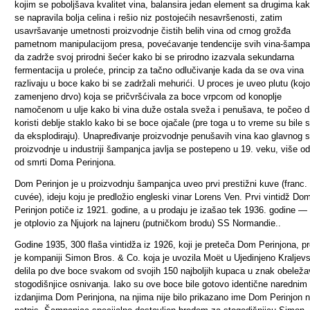
kojim se poboljšava kvalitet vina, balansira jedan element sa drugima kak
se napravila bolja celina i rešio niz postojećih nesavršenosti, zatim
usavršavanje umetnosti proizvodnje čistih belih vina od crnog grožđa
pametnom manipulacijom presa, povećavanje tendencije svih vina-šampa
da zadrže svoj prirodni šećer kako bi se prirodno izazvala sekundarna
fermentacija u proleće, princip za tačno odlučivanje kada da se ova vina
razlivaju u boce kako bi se zadržali mehurići. U proces je uveo plutu (koj
zamenjeno drvo) koja se pričvršćivala za boce vrpcom od konoplje
namočenom u ulje kako bi vina duže ostala sveža i penušava, te počeo d
koristi deblje staklo kako bi se boce ojačale (pre toga u to vreme su bile 
da eksplodiraju). Unapređivanje proizvodnje penušavih vina kao glavnog st
proizvodnje u industriji šampanjca javlja se postepeno u 19. veku, više o
od smrti Doma Perinjona.
Dom Perinjon je u proizvodnju šampanjca uveo prvi prestižni kuve (franc.
cuvée), ideju koju je predložio engleski vinar Lorens Ven. Prvi vintidž Do
Perinjon potiče iz 1921. godine, a u prodaju je izašao tek 1936. godine —
je otplovio za Njujork na lajneru (putničkom brodu) SS Normandie.
.
Godine 1935, 300 flaša vintidža iz 1926, koji je preteča Dom Perinjona, p
je kompaniji Simon Bros. & Co. koja je uvozila Moët u Ujedinjeno Kraljevs
delila po dve boce svakom od svojih 150 najboljih kupaca u znak obeleža
stogodišnjice osnivanja. Iako su ove boce bile gotovo identične narednim
izdanjima Dom Perinjona, na njima nije bilo prikazano ime Dom Perinjon 