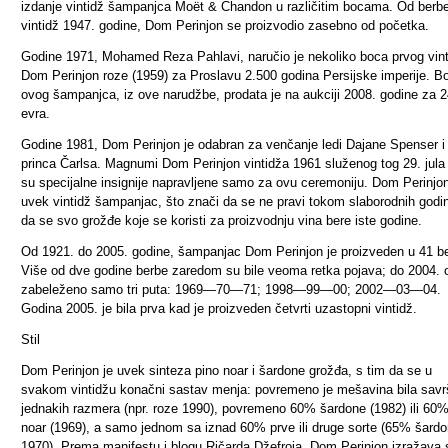
izdanje vintidž šampanjca Moët & Chandon u različitim bocama. Od berb
vintidž 1947. godine, Dom Perinjon se proizvodio zasebno od početka.
Godine 1971, Mohamed Reza Pahlavi, naručio je nekoliko boca prvog vin
Dom Perinjon roze (1959) za Proslavu 2.500 godina Persijske imperije. B
ovog šampanjca, iz ove narudžbe, prodata je na aukciji 2008. godine za 
evra.
Godine 1981, Dom Perinjon je odabran za venčanje ledi Dajane Spenser i
princa Čarlsa. Magnumi Dom Perinjon vintidža 1961 služenog tog 29. jula 
su specijalne insignije napravljene samo za ovu ceremoniju. Dom Perinjon
uvek vintidž šampanjac, što znači da se ne pravi tokom slaborodnih godin
da se svo grožđe koje se koristi za proizvodnju vina bere iste godine
.
Od 1921. do 2005. godine, šampanjac Dom Perinjon je proizveden u 41 be
Više od dve godine berbe zaredom su bile veoma retka pojava; do 2004. 
zabeleženo samo tri puta: 1969—70—71; 1998—99—00; 2002—03—04.
Godina 2005. je bila prva kad je proizveden četvrti uzastopni vintidž.
Stil
Dom Perinjon je uvek sinteza pino noar i šardone grožđa, s tim da se u
svakom vintidžu konačni sastav menja: povremeno je mešavina bila sav
jednakih razmera (npr. roze 1990), povremeno 60% šardone (1982) ili 60%
noar (1969), a samo jednom sa iznad 60% prve ili druge sorte (65% šard
1970). Prema manifestu i blogu Ričarda Džefroja „Dom Perinjon izražava 