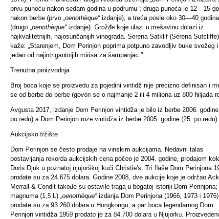
prvu punoću nakon sedam godina u podrumu”; druga punoća je 12—15 go
nakon berbe (prvo „
oenothèque“
izdanje), a treća posle oko 30—40 godina
(drugo „
oenothèque“
izdanje). Grožđe koje ulazi u mešavinu dolazi iz
najkvalitetnijih, najosunčanijih vinograda. Serena Satklif (Serena Sutcliffe)
kaže: „Starenjem, Dom Perinjon poprima potpuno zavodljiv buke svežeg i
jedan od najintrigantnijih mirisa za šampanjac.”
Trenutna proizvodnja
Broj boca koje se proizvedu za pojedini vintidž nije precizno definisan i m
se od berbe do berbe (govori se o najmanje 2 ili 4 miliona uz 800 hiljada r
Avgusta 2017, izdanje Dom Perinjon vintidža je bilo iz berbe 2006. godine
po redu) a Dom Perinjon roze vintidža iz berbe 2005. godine (25. po redu).
Aukcijsko tržište
Dom Perinjon se često prodaje na vinskim aukcijama. Nedavni talas
postavljanja rekorda aukcijskih cena počeo je 2004. godine, prodajom kol
Doris Djuk u poznatoj njujorškoj kući Christie's. Tri flaše Dom Perinjona 1
prodate su za 24.675 dolara. Godine 2008, dve aukcije koje je održao Ack
Merrall & Condit takođe su ostavile traga u bogatoj istoriji Dom Perinjona; 
magnuma (1,5 L) „
oenothèque“
izdanja Dom Perinjona (1966, 1973 i 1976)
prodate su za 93.260 dolara u Hongkongu, a par boca legendarnog Dom
Perinjon vintidža 1959 prodato je za 84.700 dolara u Njujorku. Proizveden