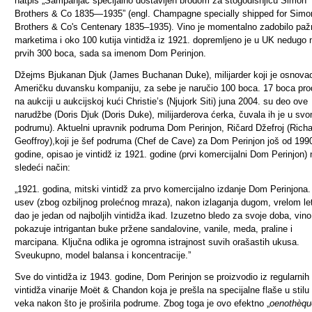
natpis „Šampanjac specijalno dostavljen brodom za stogodišnjicu Simon
Brothers & Co 1835—1935” (engl. Champagne specially shipped for Simo
Brothers & Co's Centenary 1835–1935). Vino je momentalno zadobilo paž
marketima i oko 100 kutija vintidža iz 1921. dopremljeno je u UK nedugo
prvih 300 boca, sada sa imenom Dom Perinjon.
Džejms Bjukanan Djuk (
James Buchanan Duke)
, milijarder koji je osnova
Američku duvansku kompaniju, za sebe je naručio 100 boca. 17 boca pro
na aukciji u aukcijskoj kući Christie’s (Njujork Siti) juna 2004. su deo ove
narudžbe (Doris Djuk (Doris Duke), milijarderova ćerka, čuvala ih je u sv
podrumu). Aktuelni upravnik podruma Dom Perinjon, Ričard Džefroj (
Richa
Geoffroy)
,koji je
šef podruma (Chef de Cave)
za Dom Perinjon još od 199
godine, opisao je vintidž iz 1921. godine (prvi komercijalni Dom Perinjon) 
sledeći način:
„1921. godina, mitski vintidž za prvo komercijalno izdanje Dom Perinjona.
usev (zbog ozbiljnog prolećnog mraza), nakon izlaganja dugom, vrelom le
dao je jedan od najboljih vintidža ikad. Izuzetno bledo za svoje doba, vino
pokazuje intrigantan buke pržene sandalovine, vanile, meda, praline i
marcipana. Ključna odlika je ogromna istrajnost suvih orašastih ukusa.
Sveukupno, model balansa i koncentracije
.”
Sve do vintidža iz 1943. godine, Dom Perinjon se proizvodio iz regularnih
vintidža vinarije Moët & Chandon koja je prešla na specijalne flaše u stilu
veka nakon što je proširila podrume. Zbog toga je ovo efektno „
oenothèqu