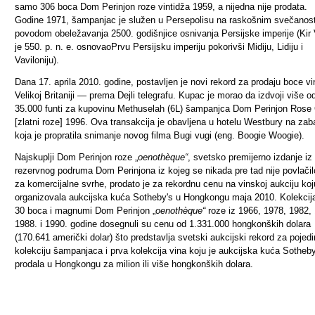
samo 306 boca Dom Perinjon roze vintidža 1959, a nijedna nije prodata.
Godine 1971, šampanjac je služen u Persepolisu na raskošnim svečanos
povodom obeležavanja 2500. godišnjice osnivanja Persijske imperije (Kir V
je 550. p. n. e. osnovaoPrvu Persijsku imperiju pokorivši Midiju, Lidiju i
Vaviloniju).
Dana 17. aprila 2010. godine, postavljen je novi rekord za prodaju boce vi
Velikoj Britaniji — prema Dejli telegrafu. Kupac je morao da izdvoji više o
35.000 funti za kupovinu Methuselah (6L) šampanjca Dom Perinjon Rose
[zlatni roze] 1996. Ova transakcija je obavljena u hotelu
Westbury
na zab
koja je propratila snimanje novog filma Bugi vugi (eng. Boogie Woogie).
Najskuplji Dom Perinjon roze
„
oenothèque“
, svetsko premijerno izdanje iz
rezervnog podruma Dom Perinjona iz kojeg se nikada pre tad nije povlačil
za komercijalne svrhe, prodato je za rekordnu cenu na vinskoj aukciju koj
organizovala aukcijska kuća Sotheby's u Hongkongu maja 2010. Kolekcij
30 boca i magnumi Dom Perinjon
„
oenothèque“
roze iz 1966, 1978, 1982,
1988. i 1990. godine dosegnuli su cenu od 1.331.000 hongkonških dolara
(170.641 američki dolar) što predstavlja svetski aukcijski rekord za pojed
kolekciju šampanjaca i prva kolekcija vina koju je aukcijska kuća Sotheby
prodala u Hongkongu za milion ili više hongkonških dolara
.