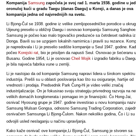
Kompanija
Samsung
započela je svoj rad 1. marta 1938. godine u je
oronuloj kući u gradu Taegu (danas Daegu) u Koreji, a danas je ova
kompanija jedna od najvrednijih na svetu.
Li Bjong-Čul se 1938. godine iz velike zemljoposedničke porodice u okru
Uijeung preselio u obližnji Daegu i osnovao kompaniju
Samsung Sanghoe
Samsung je počeo kao malo trgovačko preduzeće sa četrdeset radnika iz
Donga. Bavili su se uzgojem lokalnih namirnica i pravili su rezance. Komp
je napredovala i Li je preselio sedište kompanije u Seul 1947. godine. Kad
počeo
Korejski rat
, bio je prisiljen da napusti Seul. Osnovao je šećeranu 
Busanu. Godine 1954, Li je osnovao
Cheil Mojik
i izgradio fabriku u Daeg
je bila najveća fabrika vune u zemlji.
Li je nastojao da od kompanije Samsung napravi lidera u širokom spektru
industrija. Prešli su u oblasti poslovanja kao što su osiguranje, hartije od
vrednosti i prodaja. Predsednik Park Čung-Hi je video veliki značaj
industrijalizacije. On je fokusirao svoju strategiju privrednog razvoja na ne
velikih domaćih konglomerata i pomagao im je finansijski. Čo Hong-Jai,
osnivač Hyosung grupe je 1947. godine investirao u novu kompaniju naz
Samsung Mulsan Gongsa, odnosno
Samsung Trading Corporation,
zajed
osnivačem Samsunga Li Bjong-Čulom. Nakon nekoliko godina, Čo i Li su
odvojili usled neslaganju u načinu upravljanja.
Kako kaže osnivač ove kompanije,
Li Bjong-Čul
, Samsung je stvoren sa