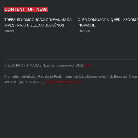
CONTENT_OF_NEW!
TREESURY OMOGUĆAVA GRAĐANIMA DA
OLED DOMINACIJA, QNED I XBOOM 
INVESTIRAJU U ZELENU BUDUĆNOST
INOVACIJE
Intervju
Lifestyle
© 2008 PROFIT MAGAZIN, all rights reserved. CMS:
OCP
Promedia market doo, Redakcija Profit magazina, Ulica Birčaninova br. 2, Beograd, Srbija,
Tel: +381 (0) 11 26 46 726,
info@profitmagazin.com