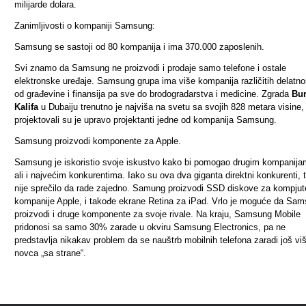
milijarde dolara.
Zanimljivosti o kompaniji Samsung:
Samsung se sastoji od 80 kompanija i ima 370.000 zaposlenih.
Svi znamo da Samsung ne proizvodi i prodaje samo telefone i ostale
elektronske uređaje. Samsung grupa ima više kompanija različitih delatnos
od građevine i finansija pa sve do brodogradarstva i medicine. Zgrada
Bu
Kalifa
u Dubaiju trenutno je najviša na svetu sa svojih 828 metara visine,
projektovali su je upravo projektanti jedne od kompanija Samsung.
Samsung proizvodi komponente za Apple
.
Samsung je iskoristio svoje iskustvo kako bi pomogao drugim kompanija
ali i najvećim konkurentima. Iako su ova dva giganta direktni konkurenti, t
nije sprečilo da rade zajedno. Samung proizvodi SSD diskove za kompjut
kompanije Apple, i takođe ekrane Retina za iPad. Vrlo je moguće da Sa
proizvodi i druge komponente za svoje rivale. Na kraju, Samsung Mobile
pridonosi sa samo 30% zarade u okviru Samsung Electronics, pa ne
predstavlja nikakav problem da se nauštrb mobilnih telefona zaradi još vi
novca
„
sa strane
“
.