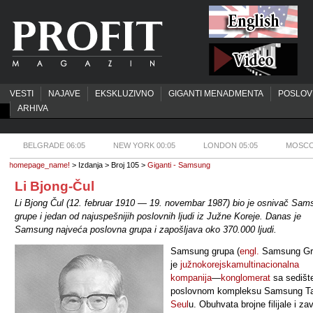
VESTI
NAJAVE
EKSKLUZIVNO
GIGANTI MENADMENTA
POSLOV
ARHIVA
BELGRADE 06:05
NEW YORK 00:05
LONDON 05:05
MOSCO
homepage_name!
> Izdanja > Broj 105 >
Giganti - Samsung
Li Bjong-Čul
Li Bjong Čul (12. februar 1910 — 19. novembar 1987) bio je osnivač Sam
grupe i jedan od najuspešnijih poslovnih ljudi iz Južne Koreje. Danas je
Samsung najveća poslovna grupa i zapošljava oko 370.000 ljudi.
Samsung grupa
(
engl.
Samsung Gr
je
južnokorejska
multinacionalna
kompanija
—
konglomerat
sa sedišt
poslovnom kompleksu Samsung T
Seul
u
. Obuhvata brojne filijale i za