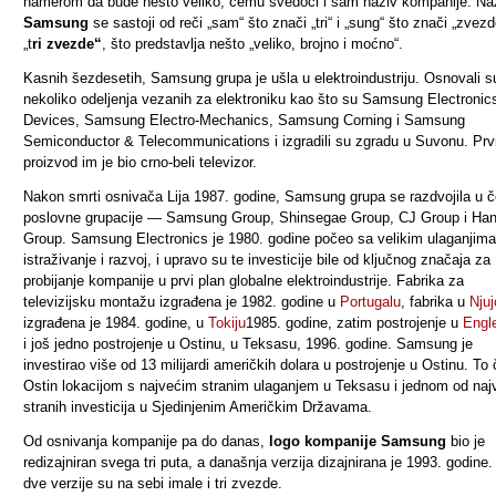
namerom da bude nešto veliko, čemu svedoči i sam naziv kompanije. Na
Samsung
se sastoji od reči „sam“ što znači „tri“ i „sung“ što znači „zvezd
„t
ri zvezde“
, što predstavlja nešto „veliko, brojno i moćno“.
Kasnih šezdesetih, Samsung grupa je ušla u elektroindustriju. Osnovali s
nekoliko odeljenja vezanih za elektroniku kao što su
Samsung Electronic
Devices
,
Samsung Electro-Mechanics
,
Samsung Corning
i
Samsung
Semiconductor & Telecommunications
i izgradili su zgradu u Suvonu. Prv
proizvod im je bio crno-beli televizor.
Nakon smrti osnivača Lija 1987. godine, Samsung grupa se razdvojila u če
poslovne grupacije
—
Samsung Group
,
Shinsegae Group
,
CJ Group
i
Han
Group
. Samsung Electronics je 1980. godine počeo sa velikim ulaganjima
istraživanje i razvoj, i upravo su te investicije bile od ključnog značaja za
probijanje kompanije u prvi plan globalne elektroindustrije. Fabrika za
televizijsku montažu izgrađena je 1982. godine u
Portugalu
, fabrika u
Njuj
izgrađena je 1984. godine
, u
Tokiju
1985. godine, zatim postrojenje u
Engl
i još jedno postrojenje u Ostinu, u Teksasu, 1996. godine. Samsung je
investirao više od 13 milijardi američkih dolara u postrojenje u Ostinu. To 
Ostin lokacijom s najvećim stranim ulaganjem u Teksasu i jednom od naj
stranih investicija u Sjedinjenim Američkim Državama.
Od osnivanja kompanije pa do danas,
logo
kompanije Samsung
bio je
redizajniran svega tri puta, a današnja verzija dizajnirana je 1993. godine.
dve verzije su na sebi imale i tri zvezde.