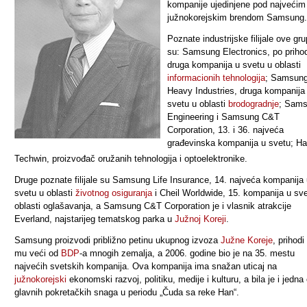
kompanije ujedinjene pod najvećim
južnokorejskim brendom
Samsung
.
Poznate industrijske filijale ove gr
su: Samsung Electronics, po priho
druga kompanija u svetu u oblasti
informacionih tehnologija
; Samsun
Heavy Industries
,
druga kompanija
svetu u oblasti
brodogradnje
; Sam
Engineering i Samsung C&T
Corporation, 13. i 36. najveća
građevinska kompanija u svetu; H
Techwin, proizvođač oružanih tehnologija i optoelektronike.
Druge poznate filijale su Samsung Life Insurance, 14. najveća kompanija
svetu u oblasti
životnog osiguranja
i Cheil Worldwide, 15. kompanija u sv
oblasti oglašavanja, a Samsung C&T Corporation je i vlasnik atrakcije
Everland, najstarijeg tematskog parka u
Južnoj Koreji
.
Samsung proizvodi približno petinu ukupnog izvoza
Južne Koreje
, prihodi
mu veći od
BDP
-a mnogih zemalja, a 2006. godine bio je na 35. mestu
najvećih svetskih kompanija. Ova kompanija ima snažan uticaj na
južnokorejski
ekonomski razvoj, politiku, medije i kulturu, a bila je i jedna
glavnih pokretačkih snaga u periodu
„
Čuda sa reke Han“.