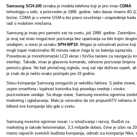
Samsung SCH-100
oznaka je modela telefona koji je prvi imao
CDMA
tehnologiju u sebi, a proizveden je 1996. godine. Iako danas imamo 4G (
brzine, CDMA je u vreme GSM-a bio pravo osveženje i unapređenje kada
radi o mobilnim mrežama.
Samsung je imao prvi pametni sat na svetu, još 1999. godine. Zanimljivo 
je ovaj sat imao mogućnost pozivanja bez uparivanja sa bilo kojim drugim
uređajem, a nosio je oznaku
SPH-WP10
. Mogao je ostvarivati pozive koji
mogli trajati maksimalno 90 minuta nakon čega bi se baterija ispraznila.
Posedovao je monohromatski LCD ekran i fizičke tastere za navigaciju kr
interfejs. Takođe, imao je glasovnu komandu, odnosno pozivanje brojeva
pomoću glasa. Ne baš privlačnog izgleda, ovaj sat nije doživeo uspeh, ali
je znati da je nešto ovako postojalo pre 19 godina.
Slavu kompanije Samsung omogućilo je nekoliko faktora. S jedne strane, 
uspon smartfona i lojalnost korisnika koji poseduju srednje i visoko
pozicionirane uređaje. Sa druge stane, Samsung investira ogromna sreds
marketing i oglašavanje. Malo je verovatno da ste propustili
TV reklamu ili
bilbord ove kompanije bilo gde u svetu.
Samsung investira ogroman novac i u istraživanja i razvoj. Budžet za
marketing je takođe fenomenalan, 3,3 milijarde dolara, čime je izbio na 20
mesto najvećih svetskih budžeta kompanija, odmah iza kompanije Nike, 