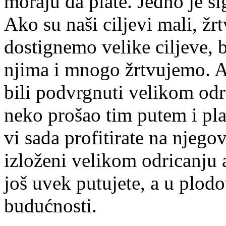
moraju da plate. Jedno je s
Ako su naši ciljevi mali, ž
dostignemo velike ciljeve,
njima i mnogo žrtvujemo. Ak
bili podvrgnuti velikom odri
neko prošao tim putem i pl
vi sada profitirate na njeg
izloženi velikom odricanju a
još uvek putujete, a u plodo
budućnosti.