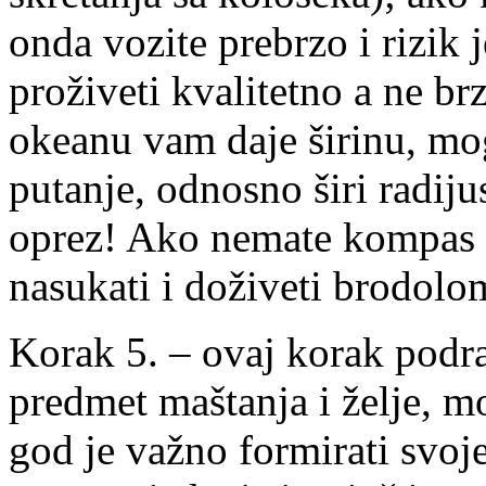
onda vozite prebrzo i rizik 
proživeti kvalitetno a ne b
okeanu vam daje širinu, mo
putanje, odnosno širi radij
oprez! Ako nemate kompas (u
nasukati i doživeti brodolo
Korak 5. – ovaj korak podra
predmet maštanja i želje, mo
god je važno formirati svoje