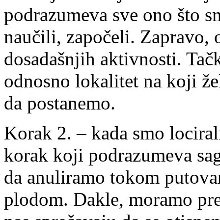
podrazumeva sve ono što sm
naučili, započeli. Zapravo, 
dosadašnjih aktivnosti. Tačk
odnosno lokalitet na koji ž
da postanemo.
Korak 2. – kada smo locirali
korak koji podrazumeva sa
da anuliramo tokom putovanj
plodom. Dakle, moramo prep