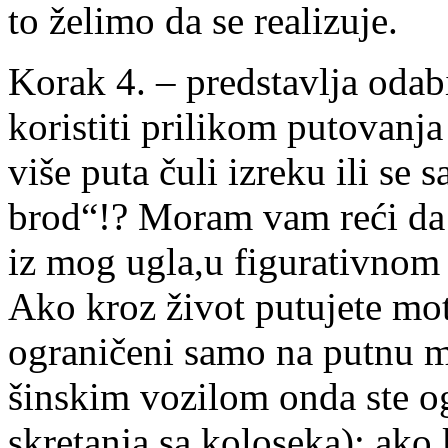
to želimo da se realizuje.
Korak 4. – predstavlja odab
koristiti prilikom putovanja
više puta čuli izreku ili se
brod“!? Moram vam reći da 
iz mog ugla,u figurativnom 
Ako kroz život putujete mo
ograničeni samo na putnu m
šinskim vozilom onda ste o
skretanja sa koloseka); ako