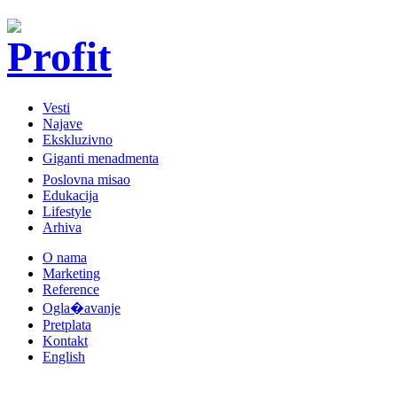
Vesti
Najave
Ekskluzivno
Giganti menadmenta
Poslovna misao
Edukacija
Lifestyle
Arhiva
O nama
Marketing
Reference
Ogla�avanje
Pretplata
Kontakt
English