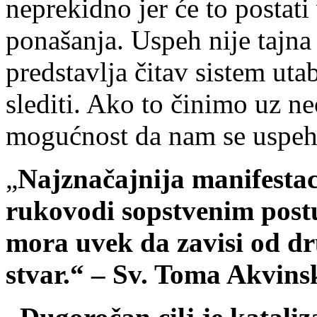
neprekidno jer će to postati
ponašanja. Uspeh nije tajna 
predstavlja čitav sistem uta
slediti. Ako to činimo uz ne
mogućnost da nam se uspeh 
„
Najznačajnija manifestac
rukovodi sopstvenim postu
mora uvek da zavisi od dr
stvar.“ – Sv. Toma Akvins