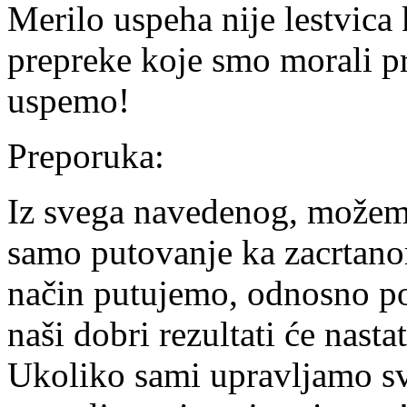
Merilo uspeha nije lestvica 
prepreke koje smo morali p
uspemo!
Preporuka:
Iz svega navedenog, možemo
samo putovanje ka zacrtanom
način putujemo, odnosno pov
naši dobri rezultati će nast
Ukoliko sami upravljamo s