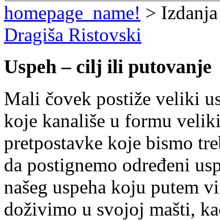
homepage_name!
> Izdanja
Dragiša Ristovski
Uspeh – cilj ili putovanje
Mali čovek postiže veliki u
koje kanališe u formu velik
pretpostavke koje bismo tr
da postignemo određeni uspe
našeg uspeha koju putem vi
doživimo u svojoj mašti, kao