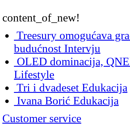
content_of_new!
Treesury omogućava građ
budućnost
Intervju
OLED dominacija, QNED
Lifestyle
Tri i dvadeset
Edukacija
Ivana Borić
Edukacija
Customer service