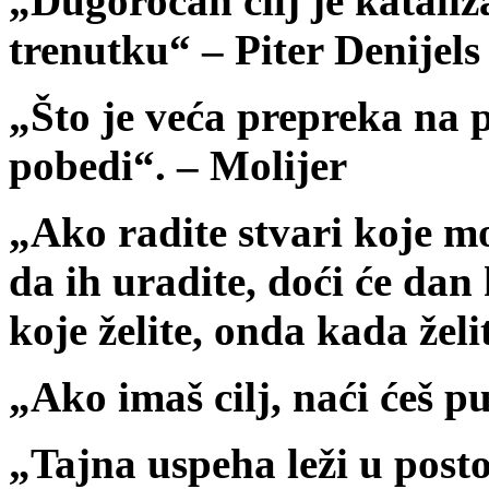
„Dugoročan cilj je katali
trenutku“ – Piter Denijels
„Što je veća prepreka na p
pobedi“. – Molijer
„Ako radite stvari koje m
da ih uradite, doći će dan
koje želite, onda kada želi
„Ako imaš cilj, naći ćeš p
„Tajna uspeha leži u post