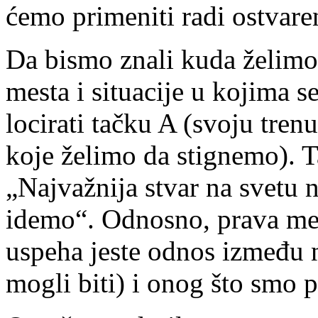
ćemo primeniti radi ostvare
Da bismo znali kuda želimo
mesta i situacije u kojima 
locirati tačku A (svoju tren
koje želimo da stignemo). 
„Najvažnija stvar na svetu 
idemo“. Odnosno, prava me
uspeha jeste odnos između 
mogli biti) i onog što smo p