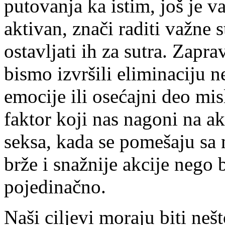
putovanja ka istim, još je va
aktivan, znači raditi važne st
ostavljati ih za sutra. Zapr
bismo izvršili eliminaciju n
emocije ili osećajni deo mis
faktor koji nas nagoni na ak
seksa, kada se pomešaju s
brže i snažnije akcije nego
pojedinačno.
Naši ciljevi moraju biti ne