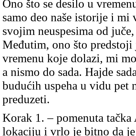
Ono što se desilo u vremenu 
samo deo naše istorije i mi 
svojim neuspesima od juče, 
Međutim, ono što predstoji 
vremenu koje dolazi, mi mo
a nismo do sada. Hajde sad
budućih uspeha u vidu pet
preduzeti.
Korak 1. – pomenuta tačka 
lokaciju i vrlo je bitno da 