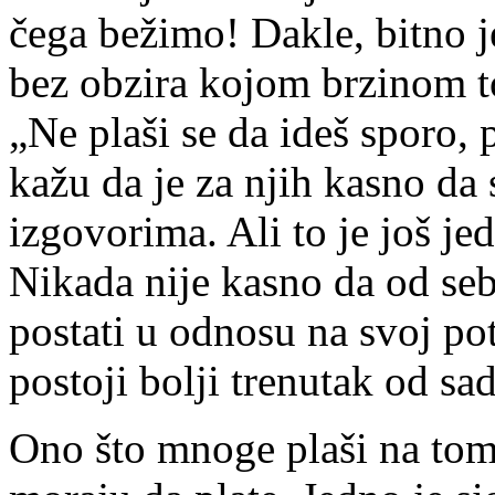
čega bežimo!
Dakle, bitno j
bez obzira kojom brzinom t
„Ne plaši se da ideš sporo, 
kažu da je za njih kasno da
izgovorima. Ali to je još je
Nikada nije kasno da od se
postati u odnosu na svoj po
postoji bolji trenutak od sa
Ono što mnoge plaši na tom