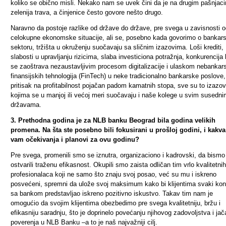
koliko se obično misli. Nekako nam se uvek čini da je na drugim pašnjac
zelenija trava, a činjenice često govore nešto drugo.
Naravno da postoje razlike od države do države, pre svega u zavisnosti 
celokupne ekonomske situacije, ali se, posebno kada govorimo o banka
sektoru, tržišta u okruženju suočavaju sa sličnim izazovima. Loši krediti,
slabosti u upravljanju rizicima, slaba investiciona potražnja, konkurencija 
se zaoštrava nezaustavljivim procesom digitalizacije i ulaskom nebankar
finansijskih tehnologija (FinTech) u neke tradicionalno bankarske poslove,
pritisak na profitabilnost pojačan padom kamatnih stopa, sve su to izazov
kojima se u manjoj ili većoj meri suočavaju i naše kolege u svim susedn
državama.
3. Prethodna godina je za NLB banku Beograd bila godina velikih
promena. Na šta ste posebno bili fokusirani u prošloj godini, i kakva
vam očekivanja i planovi za ovu godinu?
Pre svega, promenili smo se iznutra, organizaciono i kadrovski, da bismo
ostvarili traženu efikasnost.
Okupili smo zaista odličan tim vrlo kvalitetnih
profesionalaca koji ne samo što znaju svoj posao, već su mu i iskreno
posvećeni, spremni da ulože svoj maksimum kako bi klijentima svaki kon
sa bankom predstavljao iskreno pozitivno iskustvo.
Takav tim nam je
omogućio da svojim klijentima obezbedimo pre svega kvalitetniju, bržu i
efikasniju saradnju, što je doprinelo povećanju njihovog zadovoljstva i jač
poverenja u NLB Banku –a to je naš najvažniji cilj.