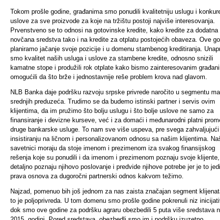
Tokom prošle godine, građanima smo ponudili kvalitetniju uslugu i konkur
uslove za sve proizvode za koje na tržištu postoji najviše interesovanja.
Prvenstveno se to odnosi na gotovinske kredite, kako kredite za dodatna
novčana sredstva tako i na kredite za otplatu postojećih obaveza. Ove g
planiramo jačanje svoje pozicije i u domenu stambenog kreditiranja. Unapr
smo kvalitet naših usluga i uslove za stambene kredite, odnosno snizili
kamatne stope i produžili rok otplate kako bismo zainteresovanim građan
omogućili da što brže i jednostavnije reše problem krova nad glavom.
NLB Banka daje podršku razvoju srpske privrede naročito u segmentu mal
srednjih preduzeća. Trudimo se da budemo istinski partner i servis ovim
klijentima, da im pružimo što bolju uslugu i što bolje uslove ne samo za
finansiranje i devizne kurseve, već i za domaći i međunarodni platni prome
druge bankarske usluge.
To nam sve više uspeva, pre svega zahvaljujući
insistiranju na ličnom i personalizovanom odnosu sa našim klijentima. Na
savetnici moraju da stoje imenom i prezimenom iza svakog finansijskog
rešenja koje su ponudili i da imenom i prezimenom poznaju svoje klijente,
detaljno poznaju njihovo poslovanje i predvide njihove potrebe jer je to jed
prava osnova za dugoročni partnerski odnos kakvom težimo.
Najzad, pomenuo bih još jednom za nas zaista značajan segment klijenat
to je poljoprivreda. U tom domenu smo prošle godine pokrenuli niz inicijati
dok smo ove godine za podršku agraru obezbedili 5 puta više sredstava 
2015. godini. Pored sredstava, obezbedli smo im i podršku izuzetno