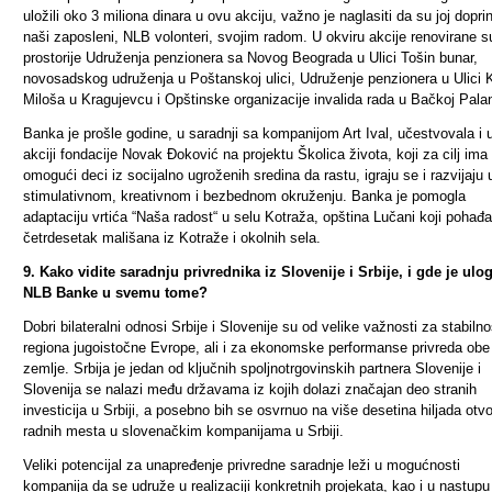
uložili oko 3 miliona dinara u ovu akciju, važno je naglasiti da su joj doprine
naši zaposleni, NLB volonteri, svojim radom.
U okviru akcije renovirane s
prostorije Udruženja penzionera sa Novog Beograda u Ulici Tošin bunar,
novosadskog udruženja u Poštanskoj ulici, Udruženje penzionera u Ulici
Miloša u Kragujevcu i Opštinske organizacije invalida rada u Bačkoj Palan
Banka je prošle godine, u saradnji sa kompanijom Art Ival, učestvovala i 
akciji fondacije Novak Đoković na projektu Školica života, koji za cilj ima
omogući deci iz socijalno ugroženih sredina da rastu, igraju se i razvijaju 
stimulativnom, kreativnom i bezbednom okruženju. Banka je pomogla
adaptaciju vrtića “Naša radost“ u selu Kotraža, opština Lučani koji pohađa
četrdesetak mališana iz Kotraže i okolnih sela.
9. Kako vidite saradnju privrednika iz Slovenije i Srbije, i gde je ulo
NLB Banke u svemu tome?
Dobri bilateralni odnosi Srbije i Slovenije su od velike važnosti za stabilno
regiona jugoistočne Evrope, ali i za ekonomske performanse privreda obe
zemlje. Srbija je jedan od ključnih spoljnotrgovinskih partnera Slovenije i
Slovenija se nalazi među državama iz kojih dolazi značajan deo stranih
investicija u Srbiji, a posebno bih se osvrnuo na više desetina hiljada otv
radnih mesta u slovenačkim kompanijama u Srbiji
.
Veliki potencijal za unapređenje privredne saradnje leži u mogućnosti
kompanija da se udruže u realizaciji konkretnih projekata, kao i u nastupu