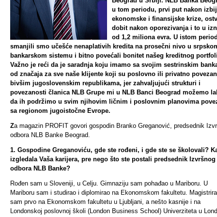
Beograd u Srbiji. NLB Banka Beogr
u tom periodu, prvi put nakon izbi
ekonomske i finansijske krize, ostv
dobit nakon oporezivanja i to u iz
od 1,2 miliona evra. U istom perio
smanjili smo učešće nenaplativih kredita na prosečni nivo u srpsko
bankarskom sistemu i bitno povećali bonitet našeg kreditnog portfol
Važno je reći da je saradnja koju imamo sa svojim sestrinskim ban
od značaja za sve naše klijente koji su poslovno ili privatno povezan
bivšim jugoslovenskim republikama, jer zahvaljujući strukturi i
povezanosti članica NLB Grupe mi u NLB Banci Beograd možemo la
da ih podržimo u svim njihovim ličnim i poslovnim planovima pove
sa regionom jugoistočne Evrope.
Z
a magazin PROFIT govori gospodin Branko Greganović, predsednik Izv
odbora NLB Banke Beograd.
1. Gospodine Greganoviću, gde ste rođeni, i gde ste se školovali? K
izgledala Vaša karijera, pre nego što ste postali predsednik Izvršnog
odbora NLB Banke?
Rođen sam u Sloveniji, u Celju. Gimnaziju sam pohađao u Mariboru. U
Mariboru sam i studirao i diplomirao na Ekonomskom fakultetu. Magistrir
sam prvo na Ekonomskom fakultetu u Ljubljani, a nešto kasnije i na
Londonskoj poslovnoj školi (
London Business School) Univerziteta u Lon