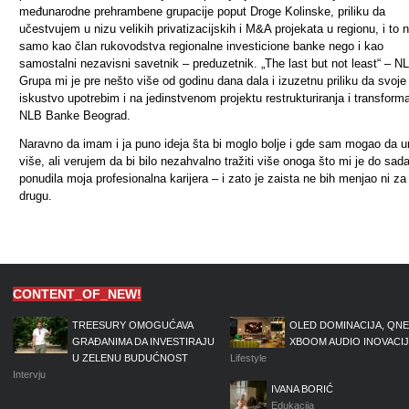
međunarodne prehrambene grupacije poput Droge Kolinske, priliku da
učestvujem u nizu velikih privatizacijskih i M&A projekata u regionu, i to 
samo kao član rukovodstva regionalne investicione banke nego i kao
samostalni nezavisni savetnik – preduzetnik. „The last but not least“ – N
Grupa mi je pre nešto više od godinu dana dala i izuzetnu priliku da svoje
iskustvo upotrebim i na jedinstvenom projektu restrukturiranja i transforma
NLB Banke Beograd.
Naravno da imam i ja puno ideja šta bi moglo bolje i gde sam mogao da u
više, ali verujem da bi bilo nezahvalno tražiti više onoga što mi je do sad
ponudila moja profesionalna karijera – i zato je zaista ne bih menjao ni za
drugu.
CONTENT_OF_NEW!
TREESURY OMOGUĆAVA
OLED DOMINACIJA, QNE
GRAĐANIMA DA INVESTIRAJU
XBOOM AUDIO INOVACI
U ZELENU BUDUĆNOST
Lifestyle
Intervju
IVANA BORIĆ
Edukacija