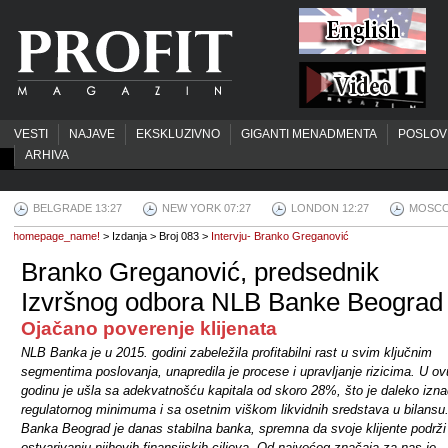
VESTI
NAJAVE
EKSKLUZIVNO
GIGANTI MENADMENTA
POSLOV
ARHIVA
BELGRADE 13:27
NEW YORK 07:27
LONDON 12:27
MOSCO
homepage_name!
> Izdanja > Broj 083 >
Intervju- Branko Greganović
Branko Greganović, predsednik
Izvršnog odbora NLB Banke Beograd
Ojačano poverenje klijenata
NLB Banka je u 2015. godini zabeležila profitabilni rast u svim ključnim
segmentima poslovanja, unapredila je procese i upravljanje rizicima. U ov
godinu je ušla sa adekvatnošću kapitala od skoro 28%, što je daleko izn
regulatornog minimuma i sa osetnim viškom likvidnih sredstava u bilansu
Banka Beograd je danas stabilna banka, spremna da svoje klijente podrži
ostvarivanju njihovih finansijskih ciljeva. Od najvećeg značaja za nas je