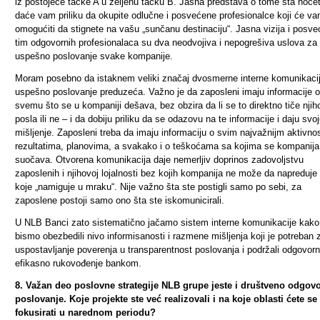
iz postojeće tačke A u željenu tačku B. Jasna predstava o tome šta hoće
daće vam priliku da okupite odlučne i posvećene profesionalce koji će v
omogućiti da stignete na vašu „sunčanu destinaciju
“. Jasna vizija i posv
tim odgovornih profesionalaca su dva neodvojiva i nepogrešiva uslova za
uspešno poslovanje svake kompanije.
Moram posebno da istaknem veliki značaj dvosmerne interne komunikaci
uspešno poslovanje preduzeća. Važno je da zaposleni imaju informacije o
svemu što se u kompaniji dešava, bez obzira da li se to direktno tiče nji
posla ili ne – i da dobiju priliku da se odazovu na te informacije i daju svo
mišljenje. Zaposleni treba da imaju informaciju o svim najvažnijm aktivno
rezultatima, planovima, a svakako i o teškoćama sa kojima se kompanija
suočava. Otvorena komunikacija daje nemerljiv doprinos zadovoljstvu
zaposlenih i njihovoj lojalnosti bez kojih kompanija ne može da napreduje 
koje „namiguje u mraku“. Nije važno šta ste postigli samo po sebi, za
zaposlene postoji samo ono šta ste iskomunicirali.
U NLB Banci zato sistematično jačamo sistem interne komunikacije kako
bismo obezbedili nivo informisanosti i razmene mišljenja koji je potreban 
uspostavljanje poverenja u transparentnost poslovanja i podržali odgovorn
efikasno rukovođenje bankom.
8. Važan deo poslovne strategije NLB grupe jeste i društveno odgov
poslovanje. Koje projekte ste već realizovali i na koje oblasti ćete se
fokusirati u narednom periodu?