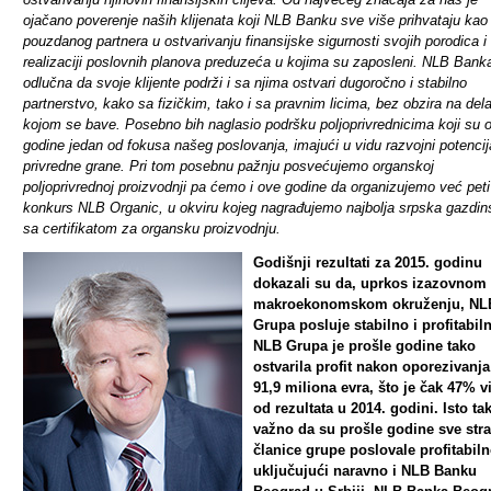
ojačano poverenje naših klijenata koji NLB Banku sve više prihvataju kao
pouzdanog partnera u ostvarivanju finansijske sigurnosti svojih porodica i
realizaciji poslovnih planova preduzeća u kojima su zaposleni. NLB Banka
odlučna da svoje klijente podrži i sa njima ostvari dugoročno i stabilno
partnerstvo, kako sa fizičkim, tako i sa pravnim licima, bez obzira na del
kojom se bave. Posebno bih naglasio podršku poljoprivrednicima koji su 
godine jedan od fokusa našeg poslovanja, imajući u vidu razvojni potencij
privredne grane. Pri tom posebnu pažnju posvećujemo organskoj
poljoprivrednoj proizvodnji pa ćemo i ove godine da organizujemo već peti
konkurs NLB Organic, u okviru kojeg nagrađujemo najbolja srpska gazdin
sa certifikatom za organsku proizvodnju.
Godišnji rezultati za 2015. godinu
dokazali su da, uprkos izazovnom
makroekonomskom okruženju, NL
Grupa posluje stabilno i profitabil
NLB Grupa je prošle godine tako
ostvarila profit nakon oporezivanj
91,9 miliona evra, što je čak 47% v
od rezultata u 2014. godini. Isto ta
važno da su prošle godine sve str
članice grupe poslovale profitabiln
uključujući naravno i NLB Banku