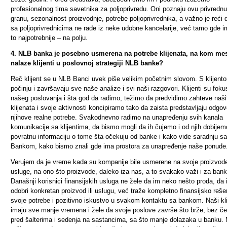
profesionalnog tima savetnika za poljoprivredu. Oni poznaju ovu privrednu
granu, sezonalnost proizvodnje, potrebe poljoprivrednika, a važno je reći 
sa poljoprivrednicima ne rade iz neke udobne kancelarije, već tamo gde i
to najpotrebnije – na polju.
4. NLB banka je posebno usmerena na potrebe klijenata, na kom me
nalaze klijenti u poslovnoj strategiji NLB banke?
Reč klijent se u NLB Banci uvek piše velikim početnim slovom. S klijent
počinju i završavaju sve naše analize i svi naši razgovori. Klijenti su foku
našeg poslovanja i šta god da radimo, težimo da predvidimo zahteve naši
klijenata i svoje aktivnosti koncipiramo tako da zaista predstavljaju odgov
njihove realne potrebe
. Svakodnevno radimo na unapređenju svih kanala
komunikacije sa klijentima, da bismo mogli da ih čujemo i od njih dobijem
povratnu informaciju o tome šta očekuju od banke i kako vide saradnju s
Bankom, kako bismo znali gde ima prostora za unapređenje naše ponude
Verujem da je vreme kada su kompanije bile usmerene na svoje proizvode
usluge, na ono što proizvode, daleko iza nas, a to svakako važi i za bank
Današnji korisnici finansijskih usluga ne žele da im neko nešto proda, da
odobri konkretan proizvod ili uslugu, već traže kompletno finansijsko reše
svoje potrebe i pozitivno iskustvo u svakom kontaktu sa bankom. Naši kli
imaju sve manje vremena i žele da svoje poslove završe što brže, bez č
pred šalterima i sedenja na sastancima, sa što manje dolazaka u banku. 