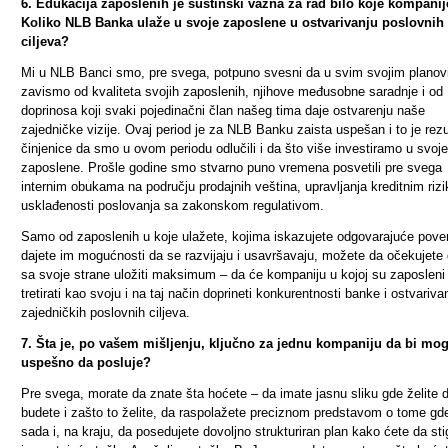
6. Edukacija zaposlenih je suštinski važna za rad bilo koje kompanij
Koliko NLB Banka ulaže u svoje zaposlene u ostvarivanju poslovnih
ciljeva?
Mi u NLB Banci smo, pre svega, potpuno svesni da u svim svojim plano
zavismo od kvaliteta svojih zaposlenih, njihove međusobne saradnje i od
doprinosa koji svaki pojedinačni član našeg tima daje ostvarenju naše
zajedničke vizije. Ovaj period je za NLB Banku zaista uspešan i to je rezu
činjenice da smo u ovom periodu odlučili i da što više investiramo u svoje
zaposlene. Prošle godine smo stvarno puno vremena posvetili pre svega
internim obukama na području prodajnih veština, upravljanja kreditnim riz
usklađenosti poslovanja sa zakonskom regulativom.
Samo od zaposlenih u koje ulažete, kojima iskazujete odgovarajuće pover
dajete im mogućnosti da se razvijaju i usavršavaju, možete da očekujete
sa svoje strane uložiti maksimum – da će kompaniju u kojoj su zaposleni
tretirati kao svoju i na taj način doprineti konkurentnosti banke i ostvariva
zajedničkih poslovnih ciljeva.
7. Šta je, po vašem mišljenju, ključno za jednu kompaniju da bi mog
uspešno da posluje?
Pre svega, morate da znate šta hoćete – da imate jasnu sliku gde želite 
budete i zašto to želite, da raspolažete preciznom predstavom o tome gd
sada i, na kraju, da posedujete dovoljno strukturiran plan kako ćete da st