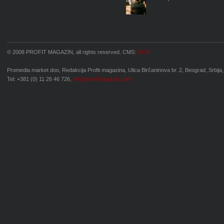
© 2008 PROFIT MAGAZIN, all rights reserved. CMS:
OCP
Promedia market doo, Redakcija Profit magazina, Ulica Birčaninova br. 2, Beograd, Srbija,
Tel: +381 (0) 11 26 46 726,
info@profitmagazin.com