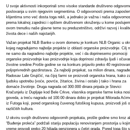
U svoje aktivnosti inkorporirali smo visoke standarde društveno odgovorn
poslovanja u svim njegovim segmentima. O odgovornosti prema zaposlen
klijentima smo već dosta toga rekli, a jednako je važna i naša odgovorno
prema lokalnoj zajednici i opštem društvenom okruženju u kome posluje
ovom trenutku naše glavne teme su preduzetništvo, održivi razvoj i kvalit
života dece i naših najstarijih.
Važan projekat NLB Banke u ovom domenu je konkurs NLB Organic u okv
kojeg nagrađujemo najbolje projekte iz oblasti organske proizvodnje. Cilj 
ne samo da nagradimo najbolje projekte, već i da doprinesemo promociji
organske proizvodnje kao proizvodnje koja doprinosi zdravlju ljudi i očuva
životne sredine
.Prošle godine se na konkurs prijavilo preko 40 registrovan
poljoprivrednih gazdinstava.
Za najbolji
projekat, sa milion dinara, nagrađe
Radosav Lale Grujičić, na čijoj farmi se proizvodi organska hrana, kako z
ljudsku upotrebu (voće, povrće, žitarice, živina i ostalo ) tako i hrana za
domaće životinje. Druga nagrada od 300.000 dinara pripala je Stevici
Kračunjelu iz Dupljaje kod Bele Crkve, vlasnika
organske farme koka nosil
goveda,
a treću nagradu od 100.00 dinara dobio je projekat Milorada Aćim
iz Futoga koji, pored organskog čuvenog futoškog kupusa, proizvodi još 
različitih kultura.
U okviru svojih društveno odgovornih projekata, prošle godine smo kroz a
“Buđenje proleća” podržali stariju populaciju renoviranjem prostorija u koj
vreme provodi preko 20 hiljada penzionera u četiri grada. Pored toga što