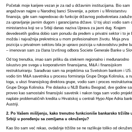
Početak moje karijere vezan je za rad u državnim institucijama. Bio sam
angažovan najpre u Narodnoj banci Slovenije, a potom i u Ministarstvu
finansija, gde sam napredovao do funkcije državnog podsekretara zaduž
za upravljanje javnim dugom i garancijama države. U toj ulozi vodio sam 
ministarstva koji se u Srbiji danas naziva Uprava za javni dug. Krajem
devedesetih godina dobio sam ponudu da pređem u privatni sektor i to je b
možda i najvažnija prekretnica u mom profesionalnom životu. Moja prva
pozicija u privatnom sektoru bila je upravo pozicija u rukovodstvu jedne 
– imenovan sam za člana Izvršnog odbora Societe Generale Banke u Slov
Od tog trenutka, imao sam priliku da steknem regionalno i međunarodno
iskustvo pre svega u korporativnim finansijama, M&A i finansijskom
restrukturiranju. Sarađivao sam na projektima sa Svetskom bankom i US
vodio tim M&A savetnika u procesu formiranja Grupe Droga Kolinska, a 
toga, u ulozi finansijskog direktora grupe, vodio sam i proces restrukturira
Grupe Droga Kolinska. Pre dolaska u NLB Banku Beograd, dve godine s
proveo kao samostalni finansijski savetnik i nakon toga sam vodio projek
naplate problematičnih kredita u Hrvatskoj u centrali Hypo Alpe Adria ban
Austriji.
2. Po Vašem mišljenju, kako trenutno funkcioniše bankarsko tržište 
Srbiji u poređenju sa zemljama u okruženju?
Kao što sam već rekao, ovdašnje tržište se ne razlikuje toliko od okružen