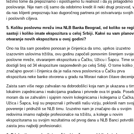
težimo tome da prepoznamo i ispoštujemo tu realnost i da joj prilagodimo
poslovanje. Nije nam cilj samo da odobrimo kredit ili neki drugi proizvod, 
da nas klijenti prepoznaju kao dugoročnog partnera pri ostvarivanju svojih 
i poslovnih ciljeva.
5. Koliku poslovnu mrežu ima NLB Banka Beograd, od koliko se reg
sastoji i koliko imate ekspozitura u celoj Srbiji. Kakvi su vam planov
otvaranje novih ekspozitura u ovoj godini?
Ono na šta sam posebno ponosan je činjenica da smo, uprkos izuzetno
izazovnim uslovima tržišta, ovu godinu započeli ponovnim širenjem svoje
poslovne mreže, otvaranjem ekspozitura u Čačku, Užicu i Šapcu. Time 
dostigli broj od 34 ekspoziture raspoređenih po celoj Srbiji
. O tome koliko 
značajno govori i činjenica da je naša nova poslovnica u Čačku prva
ekspozitura neke banke otvorena u gradu na Moravi nakon čitave decenij
Zaista sam više nego zahvalan na dobrodošlici koja nam je ukazana u ti
lokalnim zajednicama i reakcijama građana i privrede ova tri grada. Pose
moram da se zahvalim i sjajnim novim koleginicama i kolegama iz Čačka
Užica i Šapca, koji su prepoznali i prihvatili našu viziju, poklonili nam svo
poverenje i pridružili se NLB timu. Izuzetno nam je značajno da u svojim
redovima imamo najbolje profesionalce na tržištu, a kolege u novim
ekspoziturama su svojim rezultatima od prvog dana u NLB Banci potvrdili
zaista jesu najbolji profesionalci.