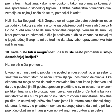
prema trećim tržištima, kako na evropskom, tako i na onima sa kojima Sr
ima sporazume o slobodnoj trgovini. Direktna partnerstva privrednika dvaj
zemalja su najbolji način da se taj potencijal iskoristi.
NLB Banka Beograd i NLB Grupa u celini raspolaže svim potrebnim resu
za podršku takvoj saradnji i u tome raspolažemo podrškom svih članica 
Grupe. S obzirom na to da smo regionalna grupacija, verujem da smo i lo
izbor partnera za privrednike čija je poslovna sudbina vezana na razvoj tr
u jugoistočnoj Evropi, a mi se trudimo da takav izbor opravdamo kvalitet
naših usluga.
10. Kada biste bili u mogućnosti, da li bi ste nešto promenili u svojo
dosadašnjoj karijeri?
Ne, ne bih ništa promenio.
Ekonomisti i nisu nešto popularni u poslednjih deset godina, ali ja sebe ip
smatram ekonomistom po načinu razmišljanja i poslovnog delovanja. I ka
ekonomista mogu samo da budem zahvalan što sam imao jedinstvenu pri
da se u poslednjih 25 godina oprobam praktično u svim oblastima ekono
politike i finansija, i to u državnom i privatnom sektoru. Centralna banka i
ministarstvo dali su mi praktično iskustvo iz vođenja monetarne i fiskalne
politike, iz upravljanja državnim finansijama i iz reformisanja finansijskog
sistema. Iskustvo u privatnom sektoru na drugoj strani, dalo mi je priliku 
praktično okušam u finansijskom upravljanju i restrukturiranju velike