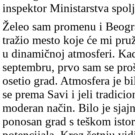
inspektor Ministarstva spol
Želeo sam promenu i Beogra
tražio mesto koje će mi pruž
u dinamičnoj atmosferi.
Kad
septembru, prvo sam se pro
osetio grad. Atmosfera je bi
se prema Savi i jeli tradici
moderan način. Bilo je sjajn
ponosan grad s teškom istor
potencijala. Kroz šetnju vid