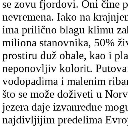
se zovu fjordovi. Oni čine 
nevremena. Iako na krajnje
ima prilično blagu klimu za
miliona stanovnika, 50% živ
prostiru duž obale, kao i p
neponovljiv kolorit. Putova
vodopadima i malenim ribar
što se može doživeti u Norv
jezera daje izvanredne mogu
najdivljijim predelima Evro