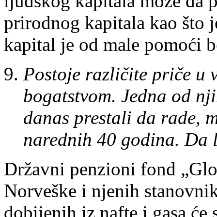
ljudskog kapitala može da p
prirodnog kapitala kao što j
kapital je od male pomoći b
Postoje različite priče u
bogatstvom. Jedna od nji
danas prestali da rade, m
narednih 40 godina. Da l
Državni penzioni fond „Glo
Norveške i njenih stanovni
dobijenih iz nafte i gasa će