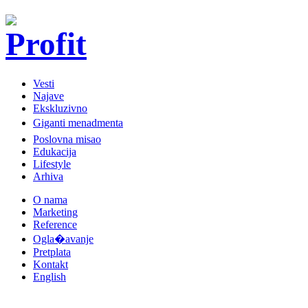
Vesti
Najave
Ekskluzivno
Giganti menadmenta
Poslovna misao
Edukacija
Lifestyle
Arhiva
O nama
Marketing
Reference
Ogla�avanje
Pretplata
Kontakt
English