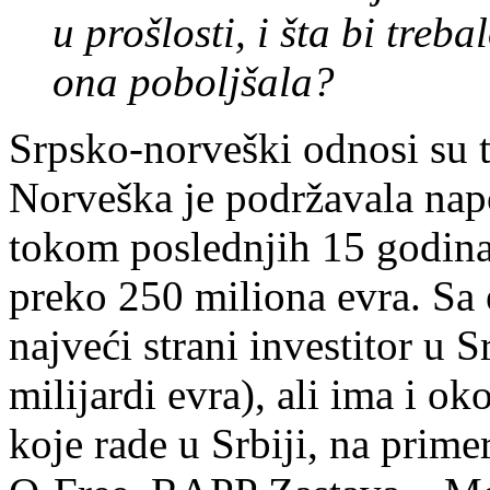
u prošlosti, i šta bi treb
ona poboljšala?
Srpsko-norveški odnosi su 
Norveška je podržavala napo
tokom poslednjih 15 godina
preko 250 miliona evra. Sa 
najveći strani investitor u 
milijardi evra), ali ima i 
koje rade u Srbiji, na prim