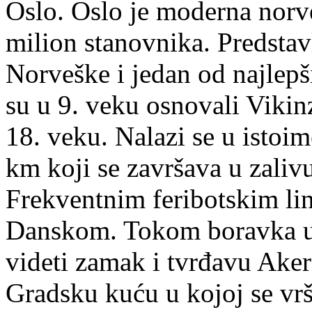
Oslo. Oslo je moderna norve
milion stanovnika. Predstavl
Norveške i jedan od najlep
su u 9. veku osnovali Vikinz
18. veku. Nalazi se u isto
km koji se završava u zali
Frekventnim feribotskim lin
Danskom. Tokom boravka u
videti zamak i tvrđavu Aker
Gradsku kuću u kojoj se vr