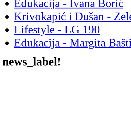
Edukacija - Ivana Borić
Krivokapić i Dušan - Ze
Lifestyle - LG 190
Edukacija - Margita Bašt
news_label!