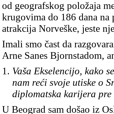
od geografskog položaja mes
krugovima do 186 dana na p
atrakcija Norveške, jeste n
Imali smo čast da razgova
Arne Sanes Bjornstadom
, 
Vaša Ekselencijo, kako s
nam reći svoje utiske o S
diplomatska karijera pre
U Beograd sam došao iz Osl