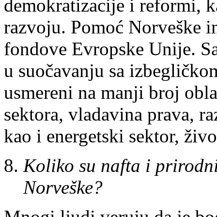
demokratizacije i reformi
razvoju. Pomoć Norveške im
fondove Evropske Unije. Sad
u suočavanju sa izbegličko
usmereni na manji broj obla
sektora, vladavina prava, ra
kao i energetski sektor, živo
Koliko su nafta i prirodn
Norveške?
Mnogi ljudi veruju da je b