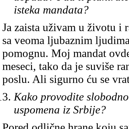
isteka mandata?
Ja zaista uživam u životu 
sa veoma ljubaznim ljudima
pomognu. Moj mandat ovde 
meseci, tako da je suviše r
poslu. Ali sigurno ću se vrat
Kako provodite slobodno 
uspomena iz Srbije?
Pored odlične hrane koju s