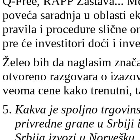
Q-Free, RAPP Zastava... M
poveća saradnja u oblasti e
pravila i procedure slične
pre će investitori doći i inve
Želeo bih da naglasim znač
otvoreno razgovara o izazov
veoma cene kako trenutni, ta
Kakva je spoljno trgovin
privredne grane u Srbiji 
Srbija izvozi u Norvešku, 