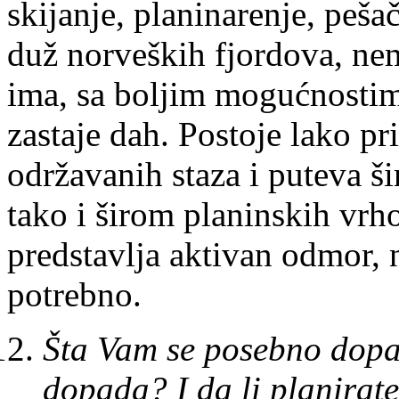
skijanje, planinarenje, peša
duž norveških fjordova, ne
ima, sa boljim mogućnostim
zastaje dah. Postoje lako pr
održavanih staza i puteva 
tako i širom planinskih vrh
predstavlja aktivan odmor, 
potrebno.
Šta Vam se posebno dopad
dopada? I da li planirate