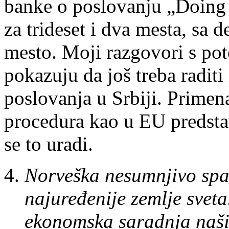
banke o poslovanju „Doing 
za trideset i dva mesta, sa 
mesto. Moji razgovori s pot
pokazuju da još treba radit
poslovanja u Srbiji. Primena
procedura kao u EU predstav
se to uradi.
Norveška nesumnjivo spa
najuređenije zemlje sveta
ekonomska saradnja naših