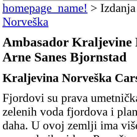
homepage_name!
> Izdanja
Norveška
Ambasador Kraljevine 
Arne Sanes Bjornstad
Kraljevina Norveška Carst
Fjordovi su prava umetnička 
zelenih voda fjordova i pla
daha. U ovoj zemlji ima više