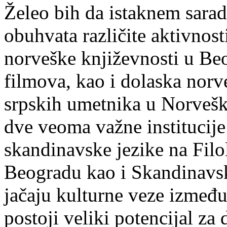
Želeo bih da istaknem sarad
obuhvata različite aktivnos
norveške književnosti u Be
filmova, kao i dolaska norv
srpskih umetnika u Norvešk
dve veoma važne institucije
skandinavske jezike na Filo
Beogradu kao i Skandinavski
jačaju kulturne veze između
postoji veliki potencijal z