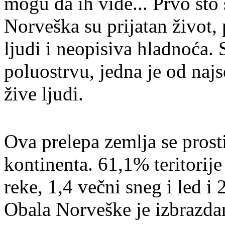
mogu da ih vide... Prvo što
Norveška su prijatan život, 
ljudi i neopisiva hladnoća
poluostrvu, jedna je od naj
žive ljudi.
Ova prelepa zemlja se pros
kontinenta. 61,1% teritorije
reke, 1,4 večni sneg i led i
Obala Norveške je izbrazda