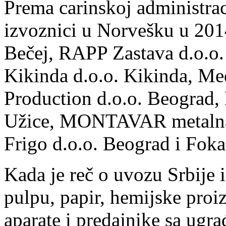
Prema carinskoj administraci
izvoznici u Norvešku u 2014.
Bečej, RAPP Zastava d.o.o.
Kikinda d.o.o. Kikinda, Me
Production d.o.o. Beograd, 
Užice, MONTAVAR metalna l
Frigo d.o.o. Beograd i Foka
Kada je reč o uvozu Srbije 
pulpu, papir, hemijske proi
aparate i predajnike sa ugr