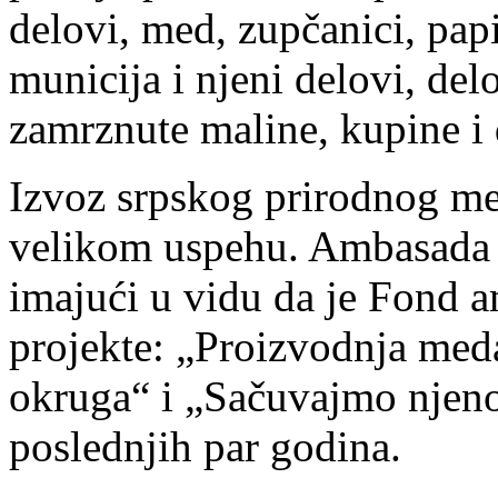
delovi, med, zupčanici, papi
municija i njeni delovi, delo
zamrznute maline, kupine i 
Izvoz srpskog prirodnog med
velikom uspehu. Ambasada j
imajući u vidu da je Fond
projekte: „Proizvodnja med
okruga“ i „Sačuvajmo njeno
poslednjih par godina.