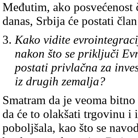
Međutim, ako posvećenost č
danas, Srbija će postati čla
Kako vidite evrointegracij
nakon što se priključi Ev
postati privlačna za inve
iz drugih zemalja?
Smatram da je veoma bitno 
da će to olakšati trgovinu i
poboljšala, kao što se navo