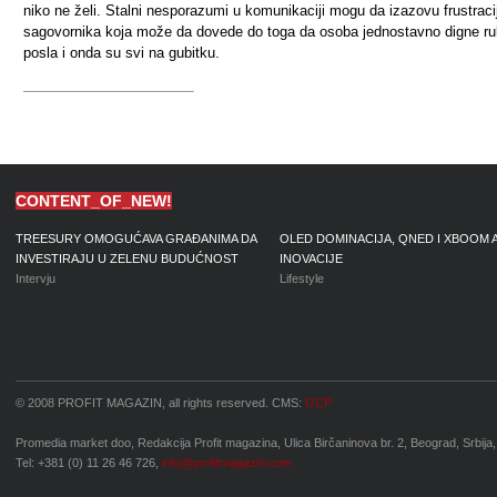
niko ne želi. Stalni nesporazumi u komunikaciji mogu da izazovu frustraci
sagovornika koja može da dovede do toga da osoba jednostavno digne r
posla i onda su svi na gubitku.
CONTENT_OF_NEW!
TREESURY OMOGUĆAVA GRAĐANIMA DA
OLED DOMINACIJA, QNED I XBOOM 
INVESTIRAJU U ZELENU BUDUĆNOST
INOVACIJE
Intervju
Lifestyle
© 2008 PROFIT MAGAZIN, all rights reserved. CMS:
OCP
Promedia market doo, Redakcija Profit magazina, Ulica Birčaninova br. 2, Beograd, Srbija,
Tel: +381 (0) 11 26 46 726,
info@profitmagazin.com