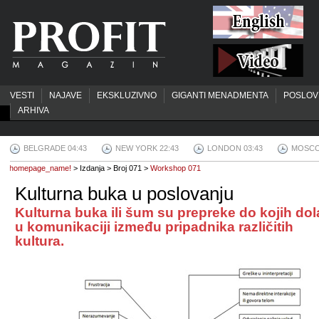
VESTI
NAJAVE
EKSKLUZIVNO
GIGANTI MENADMENTA
POSLOV
ARHIVA
BELGRADE 04:43
NEW YORK 22:43
LONDON 03:43
MOSCO
homepage_name!
> Izdanja > Broj 071 >
Workshop 071
Kulturna buka u poslovanju
Kulturna buka ili šum su prepreke do kojih dol
u komunikaciji između pripadnika različitih
kultura.