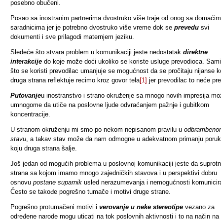
posebno obučeni.
Posao sa inostranim partnerima dvostruko više traje od onog sa domaćim
saradnicima jer je potrebno dvostruko više vreme dok se
prevedu
svi
dokumenti i sve prilagodi maternjem jeziku.
Sledeće što stvara problem u komunikaciji jeste nedostatak
direktne
interakcije
do koje može doći ukoliko se koriste usluge prevodioca. Sam
što se koristi prevodilac umanjuje se mogućnost da se pročitaju nijanse k
druga strana reflektuje recimo kroz govor tela
[1]
jer prevodilac to neće pre
Putovanje
u inostranstvo i strano okruženje sa mnogo novih impresija m
umnogome da utiče na poslovne ljude odvraćanjem pažnje i gubitkom
koncentracije.
U stranom okruženju mi smo po nekom nepisanom pravilu u
odbrambeno
stavu
, a takav stav može da nam odmogne u adekvatnom primanju poru
koju druga strana šalje.
Još jedan od mogućih problema u poslovnoj komunikaciji jeste da suprot
strana sa kojom imamo mnogo zajedničkih stavova i u perspektivi dobru
osnovu
postane suparnik
usled nerazumevanja i nemogućnosti komunicira
Često se takođe pogrešno tumače i motivi druge strane.
Pogrešno protumačeni motivi i
verovanje u neke stereotipe
vezano za
određene narode mogu uticati na tok poslovnih aktivnosti i to na način na 