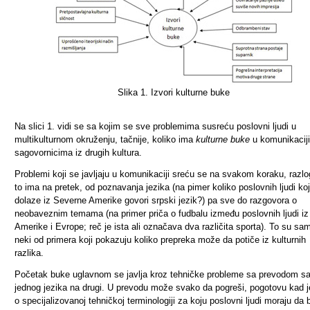
Slika 1. Izvori kulturne buke
Na slici 1. vidi se sa kojim se sve problemima susreću poslovni ljudi u
multikulturnom okruženju, tačnije, koliko ima
kulturne buke
u komunikaciji
sagovornicima iz drugih kultura.
Problemi koji se javljaju u komunikaciji sreću se na svakom koraku, razl
to ima na pretek, od poznavanja jezika (na pimer koliko poslovnih ljudi koj
dolaze iz Severne Amerike govori srpski jezik?) pa sve do razgovora o
neobaveznim temama (na primer priča o fudbalu između poslovnih ljudi iz
Amerike i Evrope; reč je ista ali označava dva različita sporta). To su sa
neki od primera koji pokazuju koliko prepreka može da potiče iz kulturnih
razlika.
Početak buke uglavnom se javlja kroz tehničke probleme sa prevodom s
jednog jezika na drugi. U prevodu može svako da pogreši, pogotovu kad j
o specijalizovanoj tehničkoj terminologiji za koju poslovni ljudi moraju da