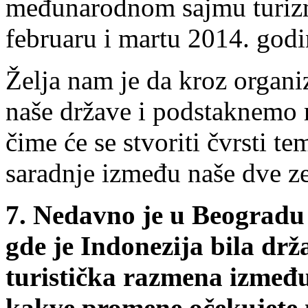
međunarodnom sajmu turiz
februaru i martu 2014. godi
Želja nam je da kroz organi
naše države i podstaknemo
čime će se stvoriti čvrsti te
saradnje između naše dve z
7. Nedavno je u Beogradu
gde je Indonezija bila drž
turistička razmena između
kakve promene očekujete