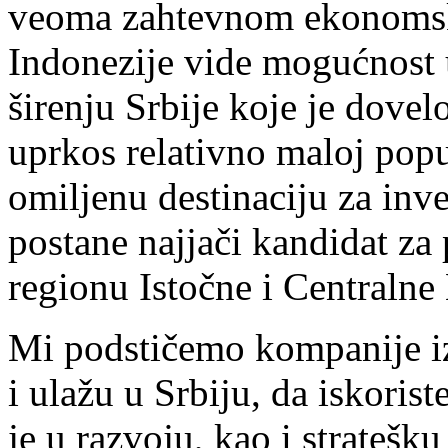
veoma zahtevnom ekonomsko
Indonezije vide mogućnost
širenju Srbije koje je dove
uprkos relativno maloj popu
omiljenu destinaciju za inves
postane najjači kandidat za 
regionu Istočne i Centralne
Mi podstičemo kompanije iz
i ulažu u Srbiju, da iskoris
je u razvoju, kao i stratešk