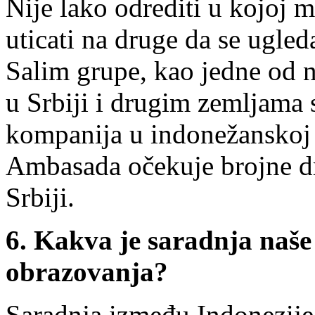
Nije lako odrediti u kojoj m
uticati na druge da se ugle
Salim grupe, kao jedne od n
u Srbiji i drugim zemljama 
kompanija u indonežanskoj 
Ambasada očekuje brojne dru
Srbiji.
6. Kakva je saradnja naše
obrazovanja?
Saradnja između Indonezije 