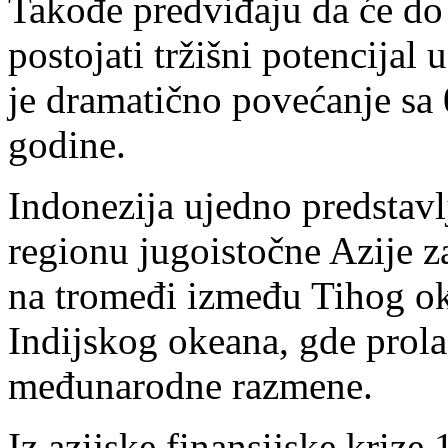
Takođe predviđaju da će do
postojati tržišni potencijal 
je dramatično povećanje sa 
godine.
Indonezija ujedno predstavl
regionu jugoistočne Azije z
na tromeđi između Tihog ok
Indijskog okeana, gde prola
međunarodne razmene.
Iz azijske finansijske kriz