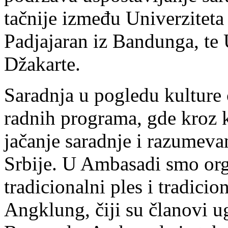
tačnije između Univerziteta
Padjajaran iz Bandunga, te U
Džakarte.
Saradnja u pogledu kulture č
radnih programa, gde kroz
jačanje saradnje i razumeva
Srbije. U Ambasadi smo orga
tradicionalni ples i tradic
Angklung, čiji su članovi u