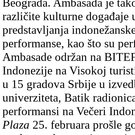
Beograda. Ambasada je tako
različite kulturne događaje 
predstavljanja indonežanske 
performanse, kao što su per
Ambasade održan na BITEF
Indonezije na Visokoj turist
u 15 gradova Srbije u izve
univerziteta, Batik radionic
performansi na Večeri Indon
Plaza
25. februara prošle g