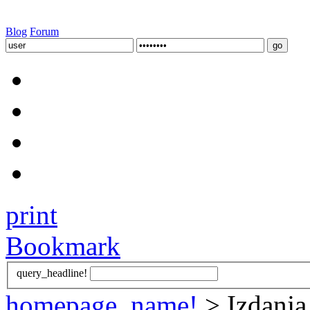
Blog
Forum
print
Bookmark
query_headline!
homepage_name!
> Izdanja