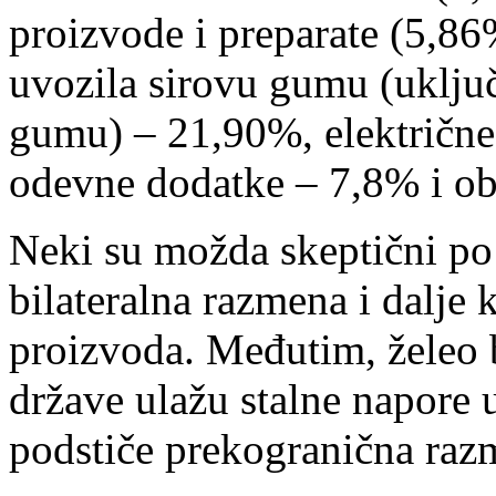
proizvode i preparate (5,86%
uvozila sirovu gumu (uključu
gumu) – 21,90%, električne
odevne dodatke – 7,8% i o
Neki su možda skeptični po p
bilateralna razmena i dalje
proizvoda. Međutim, želeo 
države ulažu stalne napore 
podstiče prekogranična razme