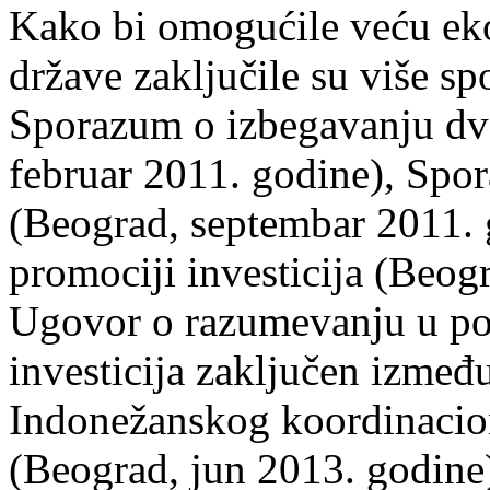
Kako bi omogućile veću ek
države zaključile su više sp
Sporazum o izbegavanju dvo
februar 2011. godine), Spo
(Beograd, septembar 2011. g
promociji investicija (Beog
Ugovor o razumevanju u po
investicija zaključen izme
Indonežanskog koordinacion
(Beograd, jun 2013. godine