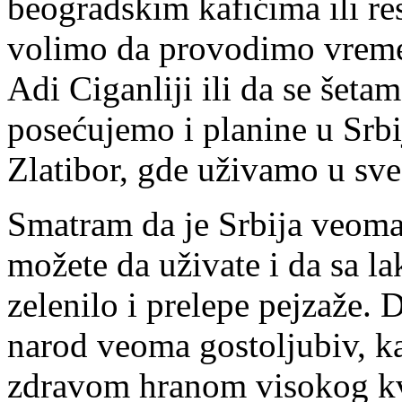
beogradskim kafićima ili r
volimo da provodimo vreme 
Adi Ciganliji ili da se šet
posećujemo i planine u Srbi
Zlatibor, gde uživamo u s
Smatram da je Srbija veoma
možete da uživate i da sa 
zelenilo i prelepe pejzaže.
narod veoma gostoljubiv, ka
zdravom hranom visokog kv