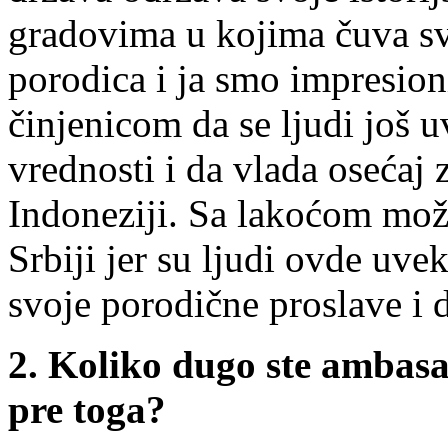
gradovima u kojima čuva sv
porodica i ja smo impresion
činjenicom da se ljudi još 
vrednosti i da vlada osećaj 
Indoneziji. Sa lakoćom mož
Srbiji jer su ljudi ovde uve
svoje porodične proslave i 
2. Koliko dugo ste ambasad
pre toga?