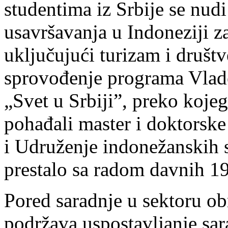
studentima iz Srbije se nu
usavršavanja u Indoneziji za
uključujući turizam i društ
sprovođenje programa Vlad
„Svet u Srbiji”, preko kojeg
pohađali master i doktorske 
i Udruženje indonežanskih s
prestalo sa radom davnih 1
Pored saradnje u sektoru o
podržava uspostavljanje sar