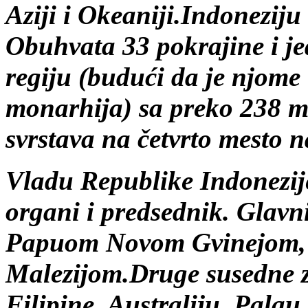
Aziji i Okeaniji.Indoneziju
Obuhvata 33 pokrajine i j
regiju (budući da je njome
monarhija) sa preko 238 mi
svrstava na četvrto mesto n
Vladu Republike Indonezij
organi i predsednik.
Glavni
Papuom Novom Gvinejom, 
Malezijom.Druge susedne z
Filipine, Australiju, Palau 