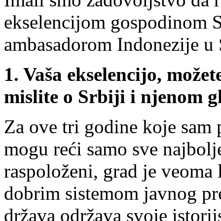
ekselencijom gospodinom
ambasadorom Indonezije u S
1. Vaša ekselencijo, možet
mislite o Srbiji i njenom
Za ove tri godine koje sam 
mogu reći samo sve najbolje.
raspoloženi, grad je veoma l
dobrim sistemom javnog pr
država održava svoje istorij