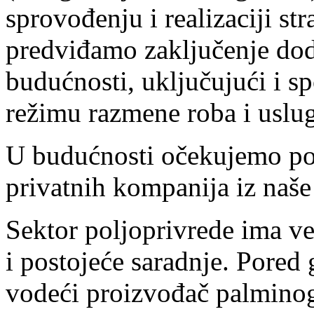
sprovođenju i realizaciji st
predviđamo zaključenje dod
budućnosti, uključujući i s
režimu razmene roba i uslu
U budućnosti očekujemo po
privatnih kompanija iz naše
Sektor poljoprivrede ima vel
i postojeće saradnje. Pored 
vodeći proizvođač palminog 