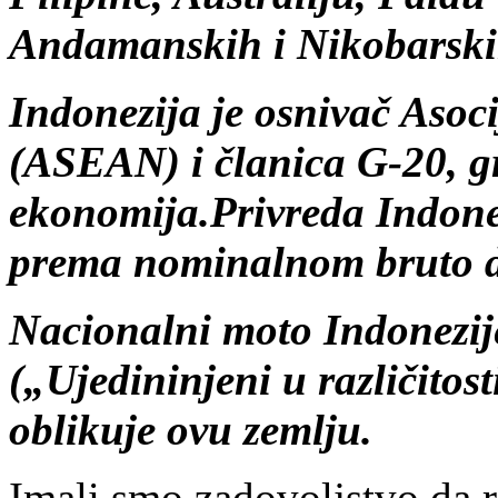
Andamanskih i Nikobarskih
Indonezija je osnivač Asoci
(ASEAN) i članica G-20, g
ekonomija.Privreda Indonez
prema nominalnom bruto 
Nacionalni moto Indonezi
(„Ujedininjeni u različitost
oblikuje ovu zemlju.
Imali smo zadovoljstvo da