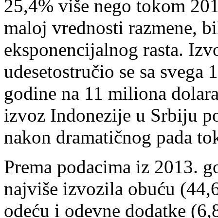
25,4% više nego tokom 2012
maloj vrednosti razmene, b
eksponencijalnog rasta. Izv
udesetostručio se sa svega 
godine na 11 miliona dolar
izvoz Indonezije u Srbiju p
nakon dramatičnog pada to
Prema podacima iz 2013. god
najviše izvozila obuću (44,
odeću i odevne dodatke (6,