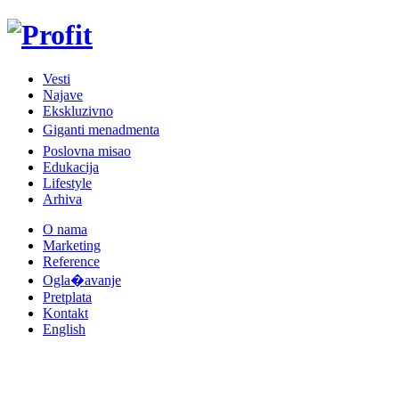
Vesti
Najave
Ekskluzivno
Giganti menadmenta
Poslovna misao
Edukacija
Lifestyle
Arhiva
O nama
Marketing
Reference
Ogla�avanje
Pretplata
Kontakt
English