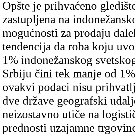
Opšte je prihvaćeno gledište
zastupljena na indonežansko
mogućnosti za prodaju dalek
tendencija da roba koju uvo
1% indonežanskog svetskog
Srbiju čini tek manje od 1%
ovakvi podaci nisu prihvatlj
dve države geografski udalj
neizostavno utiče na logisti
prednosti uzajamne trgovine 