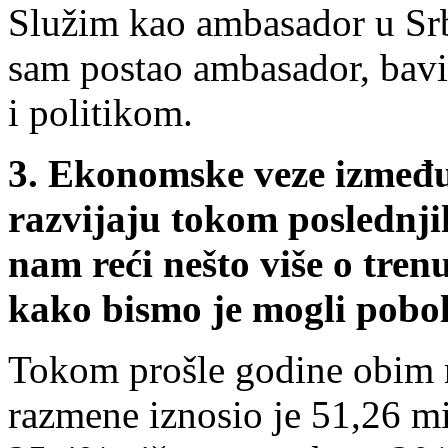
Služim kao ambasador u Srbi
sam postao ambasador, bavi
i politikom.
3. Ekonomske veze između 
razvijaju tokom poslednji
nam reći nešto više o tre
kako bismo je mogli pobol
Tokom prošle godine obim n
razmene iznosio je 51,26 mi