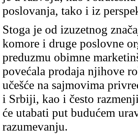
poslovanja, tako i iz perspek
Stoga je od izuzetnog znača
komore i druge poslovne org
preduzmu obimne marketinšk
povećala prodaja njihove ro
učešće na sajmovima privred
i Srbiji, kao i često razmen
će utabati put budućem ur
razumevanju.