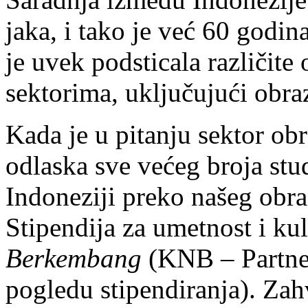
jaka, i tako je već 60 god
je uvek podsticala različite
sektorima, uključujući obra
Kada je u pitanju sektor ob
odlaska sve većeg broja stud
Indoneziji preko našeg ob
Stipendija za umetnost i ku
Berkembang
(KNB – Partner
pogledu stipendiranja). Zah