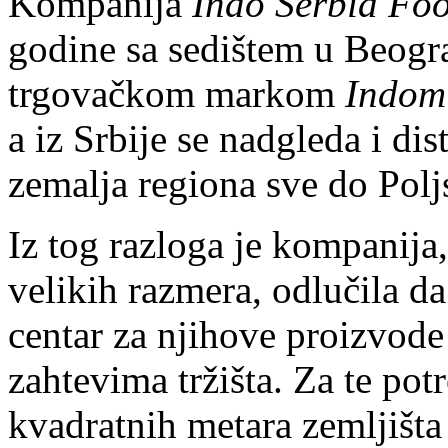
Kompanija
Indo Serbia Fo
godine sa sedištem u Beogra
trgovačkom markom
Indom
a iz Srbije se nadgleda i di
zemalja regiona sve do Polj
Iz tog razloga je kompanija,
velikih razmera, odlučila d
centar za njihove proizvode 
zahtevima tržišta. Za te po
kvadratnih metara zemljišta