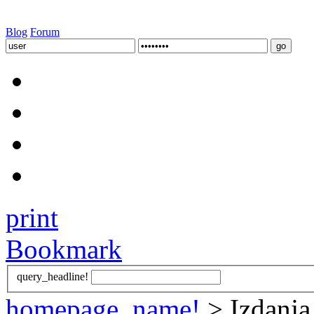
Blog
Forum
print
Bookmark
query_headline!
homepage_name!
> Izdanja