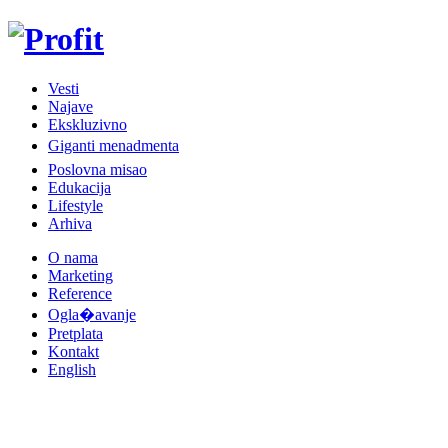
Vesti
Najave
Ekskluzivno
Giganti menadmenta
Poslovna misao
Edukacija
Lifestyle
Arhiva
O nama
Marketing
Reference
Ogla�avanje
Pretplata
Kontakt
English