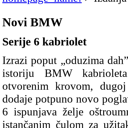
Novi BMW
Serije 6 kabriolet
Izrazi poput „oduzima dah”
istoriju BMW kabrioleta
otvorenim krovom, dugoj 
dodaje potpuno novo pogla
6 ispunjava želje oštroum
istančanim čulom za užita