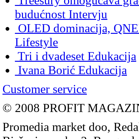
Treesury omogućava građ
budućnost
Intervju
OLED dominacija, QNED
Lifestyle
Tri i dvadeset
Edukacija
Ivana Borić
Edukacija
Customer service
© 2008 PROFIT MAGAZIN, 
Promedia market doo, Redak