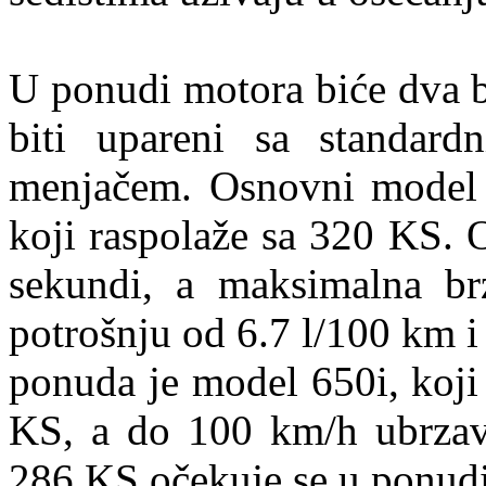
U ponudi motora biće dva b
biti upareni sa standar
menjačem. Osnovni model 
koji raspolaže sa 320 KS. 
sekundi, a maksimalna br
potrošnju od 6.7 l/100 km 
ponuda je model 650i, koji
KS, a do 100 km/h ubrzav
286 KS očekuje se u ponudi