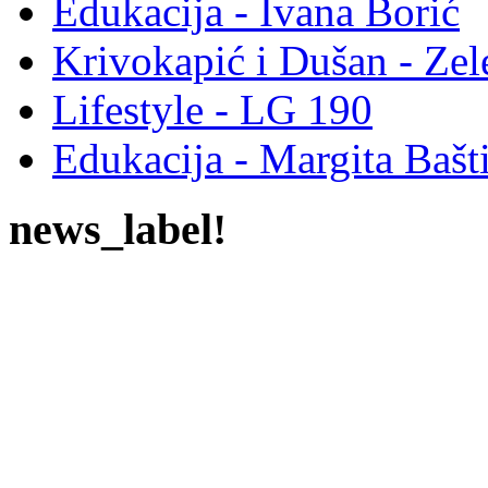
Edukacija - Ivana Borić
Krivokapić i Dušan - Ze
Lifestyle - LG 190
Edukacija - Margita Bašt
news_label!