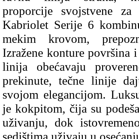
proporcije svojstvene 
Kabriolet Serije 6 kombin
mekim krovom, prepozna
Izražene konture površina 
linija obećavaju prover
prekinute, tečne linije da
svojom elegancijom. Luksuz
je kokpitom, čija su podeš
uživanju, dok istovremen
sedištima uživaju u osećanj