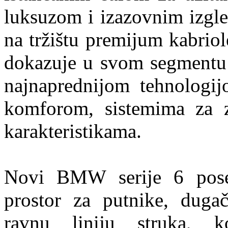
luksuzom i izazovnim izgl
na tržištu premijum kabriol
dokazuje u svom segmentu i
najnaprednijom tehnologijo
komforom, sistemima za 
karakteristikama.
Novi BMW serije 6 pose
prostor za putnike, duga
ravnu liniju struka, ko