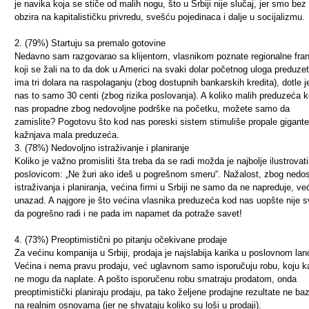
je navika koja se stiče od malih nogu, što u Srbiji nije slučaj, jer smo bez
obzira na kapitalističku privredu, svešću pojedinaca i dalje u socijalizmu.
2. (79%) Startuju sa premalo gotovine
Nedavno sam razgovarao sa klijentom, vlasnikom poznate regionalne fran
koji se žali na to da dok u Americi na svaki dolar početnog uloga preduzet
ima tri dolara na raspolaganju (zbog dostupnih bankarskih kredita), dotle j
nas to samo 30 centi (zbog rizika poslovanja). A koliko malih preduzeća 
nas propadne zbog nedovoljne podrške na početku, možete samo da
zamislite? Pogotovu što kod nas poreski sistem stimuliše propale gigante
kažnjava mala preduzeća.
3. (78%) Nedovoljno istraživanje i planiranje
Koliko je važno promisliti šta treba da se radi možda je najbolje ilustrovati
poslovicom: „Ne žuri ako ideš u pogrešnom smeru“. Nažalost, zbog nedo
istraživanja i planiranja, većina firmi u Srbiji ne samo da ne napreduje, ve
unazad. A najgore je što većina vlasnika preduzeća kod nas uopšte nije 
da pogrešno radi i ne pada im napamet da potraže savet!
4. (73%) Preoptimistični po pitanju očekivane prodaje
Za većinu kompanija u Srbiji, prodaja je najslabija karika u poslovnom lan
Većina i nema pravu prodaju, već uglavnom samo isporučuju robu, koju k
ne mogu da naplate. A pošto isporučenu robu smatraju prodatom, onda
preoptimistički planiraju prodaju, pa tako željene prodajne rezultate ne baz
na realnim osnovama (jer ne shvataju koliko su loši u prodaji).