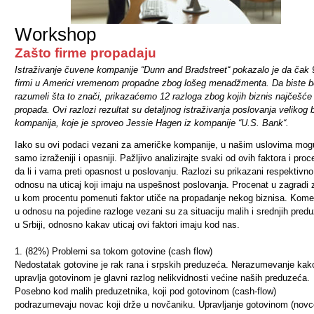
Workshop
Zašto firme propadaju
Istraživanje čuvene kompanije “Dunn and Bradstreet“ pokazalo je da čak
firmi u Americi vremenom propadne zbog lošeg menadžmenta. Da biste b
razumeli šta to znači, prikazaćemo 12 razloga zbog kojih biznis najčešće
propada. Ovi razlozi rezultat su detaljnog istraživanja poslovanja velikog 
kompanija, koje je sproveo Jessie Hagen iz kompanije “U.S. Bank“.
Iako su ovi podaci vezani za američke kompanije, u našim uslovima mogu
samo izraženiji i opasniji. Pažljivo analizirajte svaki od ovih faktora i proc
da li i vama preti opasnost u poslovanju. Razlozi su prikazani respektivno
odnosu na uticaj koji imaju na uspešnost poslovanja. Procenat u zagradi 
u kom procentu pomenuti faktor utiče na propadanje nekog biznisa. Kome
u odnosu na pojedine razloge vezani su za situaciju malih i srednjih pred
u Srbiji, odnosno kakav uticaj ovi faktori imaju kod nas.
1. (82%) Problemi sa tokom gotovine (cash flow)
Nedostatak gotovine je rak rana i srpskih preduzeća. Nerazumevanje kak
upravlja gotovinom je glavni razlog nelikvidnosti većine naših preduzeća.
Posebno kod malih preduzetnika, koji pod gotovinom (cash-flow)
podrazumevaju novac koji drže u novčaniku. Upravljanje gotovinom (nov