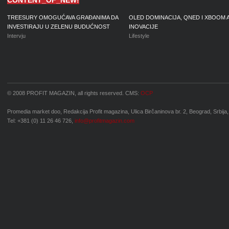
CONTENT_OF_NEW!
TREESURY OMOGUĆAVA GRAĐANIMA DA
OLED DOMINACIJA, QNED I XBOOM 
INVESTIRAJU U ZELENU BUDUĆNOST
INOVACIJE
Intervju
Lifestyle
© 2008 PROFIT MAGAZIN, all rights reserved. CMS:
OCP
Promedia market doo, Redakcija Profit magazina, Ulica Birčaninova br. 2, Beograd, Srbija,
Tel: +381 (0) 11 26 46 726,
info@profitmagazin.com