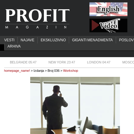
VESTI
NAJAVE
EKSKLUZIVNO
GIGANTI MENADMENTA
POSLOV
ARHIVA
BELGRADE 05:47
NEW YORK 23:47
LONDON 04:47
MOSCO
homepage_name!
> Izdanja > Broj 036 >
Workshop