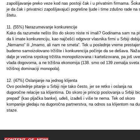
zapošljavanje preko veze kod nas postoji čak i u privatnim firmama. Šok
je da čak i privatnici zapošljavajući pogrešne ljude i time zdušno rade na 
štetu.
11. (55%) Nerazumevanje konkurencije
Kako da razumete nešto što do skoro niste ni imali? Godinama sam na pi
da li imate konkurenciju, kao najčešći odgovor vlasnika firmi u Srbiji dobij
„Nemamo“ ili „Imamo, ali nam ne smeta“. Tek u poslednje vreme prestaj
budemo samoizolovano tržište i konkurencija počinje da se dešava. Nažal
dalje je većina srpskog tržišta monopolizovana i kartelizovana, pa još uv
vlada dogovorna, a ne tržišna ekonomija (138. smo od 139 zemalja sveta
tržišnoj dominaciji monopola).
12. (47%) Oslanjanje na jednog klijenta
Ovo poslednje pitanje u Srbiji nije tako često, jer se retko i oslanja na
dugoročne relacije sa klijentima. Do skoro je princip poslovanja u Srbiji bi
prepad“ (kao pljačka banke), uđeš, izađeš i više te nema. Tek od skoro
kompanije gledaju na dugoročna partnerstva, na odnos sa klijentom na d
staze.