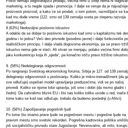
Pošto nemaju odgovarajuću prodaju, većina firmi u Srbiji nema ni odgovar
marketing, a tu negde spada i promocija. I dalje se veruje da je najvažnije
proizvesti proizvod, a kako će se prodati, o tom potom, razmišljaće se ka
kad mu dođe vreme (122. smo od 139 zemalja sveta po stepenu razvoja
marketinga).
8 (63%) Nedovoljno poslovno iskustvo
A odakle da se dobije to poslovno iskustvo kad smo u kapitalizmu tek de
godina i to jedva? Veći deo privrede (posebno javne) i dalje funkcioniše p
realističkom principu. I dalje vlada dogovorna ekonomija, pa se pravo trži
iskustvo nema gde ni steći. Ali stvari se menjaju, polako većina firmi dobi
jaku konkurenciju koja ih „ujeda“, pa konačno stiču pravo tržišno iskustvo
9. (58%) Nedelegiranje odgovornosti
Po rangiranju Svetskog ekonomskog foruma, Srbija je 127. od 139 zemalj
delegiranju odgovornosti u poslovanju. Koliko je mikro-menadžment (da g
sve odlučuje) uspešan model upravljanja preduzećima, vidi se po našoj
privredi. Koliko se njome loše upravlja, još smo i dobri (da nismo gladni i
žedni). Da zahvalimo blizini EU i što nas koliko toliko uvode u red, inače b
tome kako se kod nas odlučuje, trebalo da budemo poslednji (u Africi).
10. (56%) Zapošljavanje pogrešnih ljudi
Po tome što imamo prave ljude na pogrešnom mestu i pogrešne ljude na
pravom mestu smo svetski rekorderi. Pogrešna kadrovska politika uništila
još socijalističku privredu stare Jugoslavije. Neverovatno, ali mito, korupci