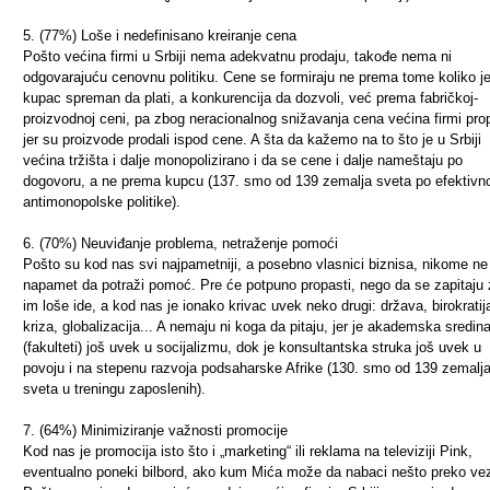
5. (77%) Loše i nedefinisano kreiranje cena
Pošto većina firmi u Srbiji nema adekvatnu prodaju, takođe nema ni
odgovarajuću cenovnu politiku. Cene se formiraju ne prema tome koliko j
kupac spreman da plati, a konkurencija da dozvoli, već prema fabričkoj-
proizvodnoj ceni, pa zbog neracionalnog snižavanja cena većina firmi pro
jer su proizvode prodali ispod cene. A šta da kažemo na to što je u Srbiji
većina tržišta i dalje monopolizirano i da se cene i dalje nameštaju po
dogovoru, a ne prema kupcu (137. smo od 139 zemalja sveta po efektivno
antimonopolske politike).
6. (70%) Neuviđanje problema, netraženje pomoći
Pošto su kod nas svi najpametniji, a posebno vlasnici biznisa, nikome n
napamet da potraži pomoć. Pre će potpuno propasti, nego da se zapitaju 
im loše ide, a kod nas je ionako krivac uvek neko drugi: država, birokratij
kriza, globalizacija... A nemaju ni koga da pitaju, jer je akademska sredin
(fakulteti) još uvek u socijalizmu, dok je konsultantska struka još uvek u
povoju i na stepenu razvoja podsaharske Afrike (130. smo od 139 zemalj
sveta u treningu zaposlenih).
7. (64%) Minimiziranje važnosti promocije
Kod nas je promocija isto što i „marketing“ ili reklama na televiziji Pink,
eventualno poneki bilbord, ako kum Mića može da nabaci nešto preko ve