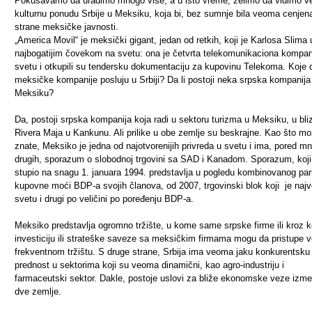
Pokušavamo da uradimo mnogo više, a u isto vreme, želimo da vidimo v
kulturnu ponudu Srbije u Meksiku, koja bi, bez sumnje bila veoma cenjen
strane meksičke javnosti.
„America Movil“ je meksički gigant, jedan od retkih, koji je Karlosa Slima 
najbogatijim čovekom na svetu: ona je četvrta telekomunikaciona kompan
svetu i otkupili su tendersku dokumentaciju za kupovinu Telekoma. Koje 
meksičke kompanije posluju u Srbiji? Da li postoji neka srpska kompanija
Meksiku?
Da, postoji srpska kompanija koja radi u sektoru turizma u Meksiku, u bliz
Rivera Maja u Kankunu. Ali prilike u obe zemlje su beskrajne. Kao što m
znate, Meksiko je jedna od najotvorenijih privreda u svetu i ima, pored m
drugih, sporazum o slobodnoj trgovini sa SAD i Kanadom. Sporazum, koji
stupio na snagu 1. januara 1994. predstavlja u pogledu kombinovanog par
kupovne moći BDP-a svojih članova, od 2007, trgovinski blok koji je najv
svetu i drugi po veličini po poređenju BDP-a.
Meksiko predstavlja ogromno tržište, u kome same srpske firme ili kroz k
investiciju ili strateške saveze sa meksičkim firmama mogu da pristupe
frekventnom tržištu. S druge strane, Srbija ima veoma jaku konkurentsku
prednost u sektorima koji su veoma dinamični, kao agro-industriju i
farmaceutski sektor. Dakle, postoje uslovi za bliže ekonomske veze izm
dve zemlje.