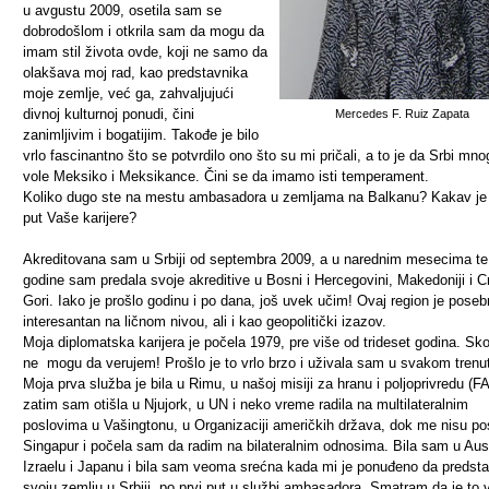
u avgustu 2009, osetila sam se
dobrodošlom i otkrila sam da mogu da
imam stil života ovde, koji ne samo da
olakšava moj rad, kao predstavnika
moje zemlje, već ga, zahvaljujući
divnoj kulturnoj ponudi, čini
Mercedes F. Ruiz Zapata
zanimljivim i bogatijim. Takođe je bilo
vrlo fascinantno što se potvrdilo ono što su mi pričali, a to je da Srbi mno
vole Meksiko i Meksikance. Čini se da imamo isti temperament.
Koliko dugo ste na mestu ambasadora u zemljama na Balkanu? Kakav je
put Vaše karijere?
Akreditovana sam u Srbiji od septembra 2009, a u narednim mesecima te
godine sam predala svoje akreditive u Bosni i Hercegovini, Makedoniji i C
Gori. Iako je prošlo godinu i po dana, još uvek učim! Ovaj region je pose
interesantan na ličnom nivou, ali i kao geopolitički izazov.
Moja diplomatska karijera je počela 1979, pre više od trideset godina. Sk
ne mogu da verujem! Prošlo je to vrlo brzo i uživala sam u svakom trenu
Moja prva služba je bila u Rimu, u našoj misiji za hranu i poljoprivredu (F
zatim sam otišla u Njujork, u UN i neko vreme radila na multilateralnim
poslovima u Vašingtonu, u Organizaciji američkih država, dok me nisu pos
Singapur i počela sam da radim na bilateralnim odnosima. Bila sam u Austr
Izraelu i Japanu i bila sam veoma srećna kada mi je ponuđeno da predst
svoju zemlju u Srbiji, po prvi put u službi ambasadora. Smatram da je to 