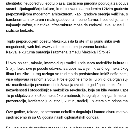
identiteta; neuporedivu lepotu plaža, zaštićena prirodna područja za očuva
susret hiljadugodišnje kulture, kombinovane sa modernim i živim gradovi
prepoznatljivom modernom arhitekturom, kao i gradove srednje veličine, 
baroknom arhitekturom i male gradove, ali i puno šarma. I poslednje, ali n
najmanje važno, turistička infrastruktura može da zadovolji sve ukuse i
različite budžete.
Toplo preporučujem posetu Meksiku, i da bi ste imali jasnu sliku svih
mogućnosti, web link www.visitmexico.com je veoma koristan.
Kakva je kulturna saradnja i razmena između Meksika i Srbije?
U ovoj oblasti, takođe, imamo dugu tradiciju prisustva meksičke kulture u
Srbiji. Ipak, sve je počelo odavno, sa upoznavanjem klasičnog meksičko
filma i muzike. Iz tog razloga se trudimo da predstavimo imidž naše zemlj
više odgovara realnom životu. Prošle godine smo bili u prilici da organizu
niz manifestacija povodom obeležavanja dvestote godišnjice meksičke
nezavisnosti i stogodišnjice meksičke revolucije, koje su bile veoma usp
To je uključivalo izložbe meksičke umetnosti, fotografije i knjiga, filmsku
prezentaciju, konferenciju o istoriji, kulturi, tradiciji i bilateralnim odnosima
Ove godine, takođe, pripremamo nekoliko događaja i imamo divnu motivac
sjedinećemo ih sa 65 godina naših diplomatskih odnosa.