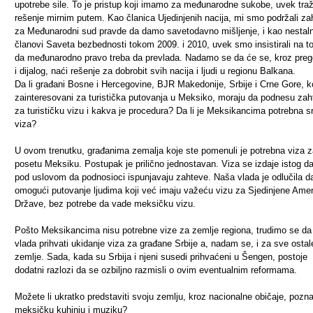
upotrebe sile. To je pristup koji imamo za međunarodne sukobe, uvek traži
rešenje mirnim putem. Kao članica Ujedinjenih nacija, mi smo podržali za
za Međunarodni sud pravde da damo savetodavno mišljenje, i kao nestaln
članovi Saveta bezbednosti tokom 2009. i 2010, uvek smo insistirali na 
da međunarodno pravo treba da prevlada. Nadamo se da će se, kroz pre
i dijalog, naći rešenje za dobrobit svih nacija i ljudi u regionu Balkana.
Da li građani Bosne i Hercegovine, BJR Makedonije, Srbije i Crne Gore, ko
zainteresovani za turistička putovanja u Meksiko, moraju da podnesu zah
za turističku vizu i kakva je procedura? Da li je Meksikancima potrebna s
viza?
U ovom trenutku, građanima zemalja koje ste pomenuli je potrebna viza z
posetu Meksiku. Postupak je prilično jednostavan. Viza se izdaje istog d
pod uslovom da podnosioci ispunjavaju zahteve. Naša vlada je odlučila d
omogući putovanje ljudima koji već imaju važeću vizu za Sjedinjene Ame
Države, bez potrebe da vade meksičku vizu.
Pošto Meksikancima nisu potrebne vize za zemlje regiona, trudimo se da
vlada prihvati ukidanje viza za građane Srbije a, nadam se, i za sve ostal
zemlje. Sada, kada su Srbija i njeni susedi prihvaćeni u Šengen, postoje
dodatni razlozi da se ozbiljno razmisli o ovim eventualnim reformama.
Možete li ukratko predstaviti svoju zemlju, kroz nacionalne običaje, pozn
meksičku kuhinju i muziku?