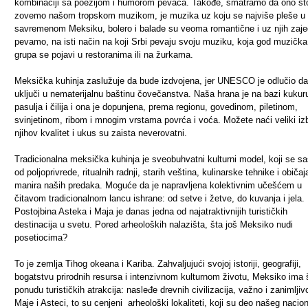
kombinaciji sa poezijom i humorom pevača. Takođe, smatramo da ono št
zovemo našom tropskom muzikom, je muzika uz koju se najviše pleše u
savremenom Meksiku, bolero i balade su veoma romantične i uz njih zaj
pevamo, na isti način na koji Srbi pevaju svoju muziku, koja god muzička
grupa se pojavi u restoranima ili na žurkama.
Meksička kuhinja zaslužuje da bude izdvojena, jer UNESCO je odlučio da
uključi u nematerijalnu baštinu čovečanstva. Naša hrana je na bazi kukur
pasulja i čilija i ona je dopunjena, prema regionu, govedinom, piletinom,
svinjetinom, ribom i mnogim vrstama povrća i voća. Možete naći veliki izb
njihov kvalitet i ukus su zaista neverovatni.
Tradicionalna meksička kuhinja je sveobuhvatni kulturni model, koji se sas
od poljoprivrede, ritualnih radnji, starih veština, kulinarske tehnike i običaja
manira naših predaka. Moguće da je napravljena kolektivnim učešćem u
čitavom tradicionalnom lancu ishrane: od setve i žetve, do kuvanja i jela.
Postojbina Asteka i Maja je danas jedna od najatraktivnijih turističkih
destinacija u svetu. Pored arheoloških nalazišta, šta još Meksiko nudi
posetiocima?
To je zemlja Tihog okeana i Kariba. Zahvaljujući svojoj istoriji, geografiji,
bogatstvu prirodnih resursa i intenzivnom kulturnom životu, Meksiko ima 
ponudu turističkih atrakcija: nasleđe drevnih civilizacija, važno i zanimlji
Maje i Asteci, to su cenjeni arheološki lokaliteti, koji su deo našeg nacio