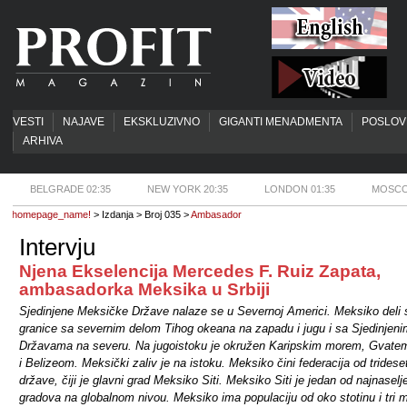
VESTI
NAJAVE
EKSKLUZIVNO
GIGANTI MENADMENTA
POSLOV
ARHIVA
BELGRADE 02:35
NEW YORK 20:35
LONDON 01:35
MOSCO
homepage_name!
> Izdanja > Broj 035 >
Ambasador
Intervju
Njena Ekselencija Mercedes F. Ruiz Zapata,
ambasadorka Meksika u Srbiji
Sjedinjene Meksičke Države nalaze se u Severnoj Americi. Meksiko deli 
granice sa severnim delom Tihog okeana na zapadu i jugu i sa Sjedinjeni
Državama na severu. Na jugoistoku je okružen Karipskim morem, Gvat
i Belizeom. Meksički zaliv je na istoku. Meksiko čini federacija od tridese
države, čiji je glavni grad Meksiko Siti. Meksiko Siti je jedan od najnaselje
gradova na globalnom nivou. Meksiko ima populaciju od oko stotinu i tri m