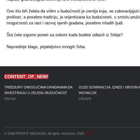
Ono što bih želela da vidim u budućnosti je zemlja koja, ne zaboravljajući
prošlost, a posebno tradiciju, je orijentisana ka budućnosti, u smislu pruž
mogućnosti za rast i razvoj njenih građana, posebno mladih ljudi.
Šta ćete sigurno poneti sa sobom kada budete odlazili iz Srbije?
Najvrednije blago, prijateljstvo mnogih Srba.
CONTENT_OF_NEW!
TREESURY OMOGUĆAVA GRAĐANIMA DA
OLED DOMINACIJA, QNED I XBOOM 
INVESTIRAJU U ZELENU BUDUĆNOST
INOVACIJE
Intervju
Lifestyle
© 2008 PROFIT MAGAZIN, all rights reserved. CMS:
OCP