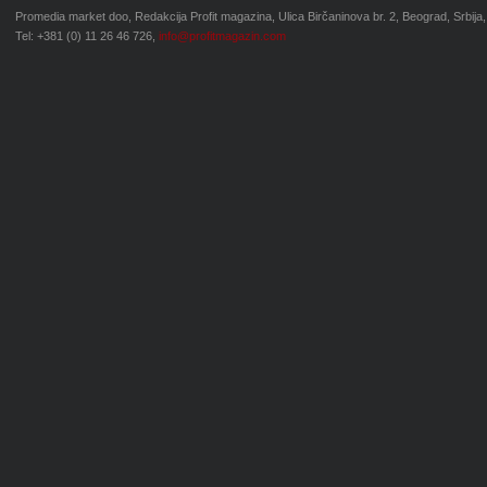
Promedia market doo, Redakcija Profit magazina, Ulica Birčaninova br. 2, Beograd, Srbija,
Tel: +381 (0) 11 26 46 726,
info@profitmagazin.com