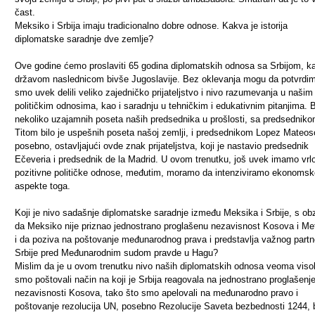
čast.
Meksiko i Srbija imaju tradicionalno dobre odnose. Kakva je istorija
diplomatske saradnje dve zemlje?
Ove godine ćemo proslaviti 65 godina diplomatskih odnosa sa Srbijom, k
državom naslednicom bivše Jugoslavije. Bez oklevanja mogu da potvrdi
smo uvek delili veliko zajedničko prijateljstvo i nivo razumevanja u našim
političkim odnosima, kao i saradnju u tehničkim i edukativnim pitanjima. B
nekoliko uzajamnih poseta naših predsednika u prošlosti, sa predsednik
Titom bilo je uspešnih poseta našoj zemlji, i predsednikom Lopez Mateo
posebno, ostavljajući ovde znak prijateljstva, koji je nastavio predsednik
Ečeveria i predsednik de la Madrid. U ovom trenutku, još uvek imamo vrl
pozitivne političke odnose, međutim, moramo da intenziviramo ekonomsk
aspekte toga.
Koji je nivo sadašnje diplomatske saradnje između Meksika i Srbije, s ob
da Meksiko nije priznao jednostrano proglašenu nezavisnost Kosova i Met
i da poziva na poštovanje međunarodnog prava i predstavlja važnog partn
Srbije pred Međunarodnim sudom pravde u Hagu?
Mislim da je u ovom trenutku nivo naših diplomatskih odnosa veoma viso
smo poštovali način na koji je Srbija reagovala na jednostrano proglašenj
nezavisnosti Kosova, tako što smo apelovali na međunarodno pravo i
poštovanje rezolucija UN, posebno Rezolucije Saveta bezbednosti 1244, 