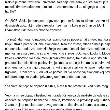
Kakva je robna razmena i privredna saradnja dve zemlje? Šta savetujete
meksičkim investitorima, ukoliko su zainteresovani za ulaganje u srpsko
tržište?
Od 2007. Srbija je dvanaesti trgovinski partner Meksika (deveti izvoznik i
dvanaesti uvoznik) među evropskim zemljama koje nisu članice EU ili
Evropskog udruženja slobodne trgovine.
To znači da moramo naporno da radimo da se poveća naša trgovina i da 
bolje istraže potencijali obe ekonomije. Kao što znate, Vlada Srbije je naja
ekonomski model za prevazilaženje trenutne finansijske krize, koja se u v
meri oslanja na direktne strane investicije i izvoz, „Outward Looking Model
kako ekonomisti vole da imenuju ovu vrstu rasta, tako da je ono što bih
preporučila meksičkim poslovnim ljudima da se bolje informišu o svim ov
promenama i da istraju u naporima vršenja diverzifikacije naše međunar
trgovine. U tom smislu, od velike pomoći bi bio podsticaj ekonomskoj pro
od strane srpske vlade i privatnog sektora u inostranstvu.
Šta Vam se najviše dopada u Srbiji, a šta biste promenili, kad biste mogli
Veoma mi se dopada bezbednost grada, činjenica da možete da odete sv
osećate se potpuno bezbedno. Takođe, kombinacija provincijskog i urban
života, koji je rezultat stava ovog naroda, sofisticirana i humana u isto vr
najzad, grad Beograd sa svoje dve veličanstvene reke.