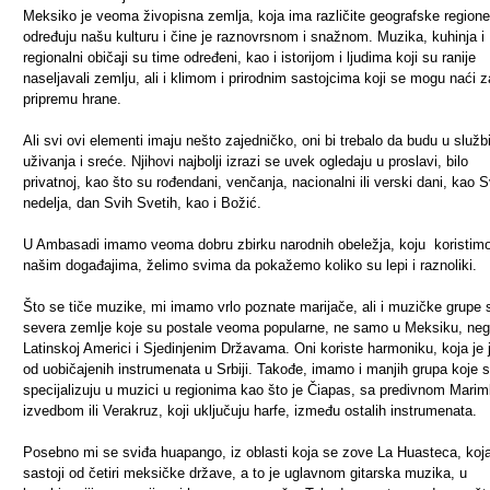
Meksiko je veoma živopisna zemlja, koja ima različite geografske regione,
određuju našu kulturu i čine je raznovrsnom i snažnom. Muzika, kuhinja i
regionalni običaji su time određeni, kao i istorijom i ljudima koji su ranije
naseljavali zemlju, ali i klimom i prirodnim sastojcima koji se mogu naći z
pripremu hrane.
Ali svi ovi elementi imaju nešto zajedničko, oni bi trebalo da budu u služb
uživanja i sreće. Njihovi najbolji izrazi se uvek ogledaju u proslavi, bilo
privatnoj, kao što su rođendani, venčanja, nacionalni ili verski dani, kao 
nedelja, dan Svih Svetih, kao i Božić.
U Ambasadi imamo veoma dobru zbirku narodnih obeležja, koju koristim
našim događajima, želimo svima da pokažemo koliko su lepi i raznoliki.
Što se tiče muzike, mi imamo vrlo poznate marijače, ali i muzičke grupe 
severa zemlje koje su postale veoma popularne, ne samo u Meksiku, neg
Latinskoj Americi i Sjedinjenim Državama. Oni koriste harmoniku, koja je 
od uobičajenih instrumenata u Srbiji. Takođe, imamo i manjih grupa koje 
specijalizuju u muzici u regionima kao što je Čiapas, sa predivnom Mari
izvedbom ili Verakruz, koji uključuju harfe, između ostalih instrumenata.
Posebno mi se sviđa huapango, iz oblasti koja se zove La Huasteca, koj
sastoji od četiri meksičke države, a to je uglavnom gitarska muzika, u