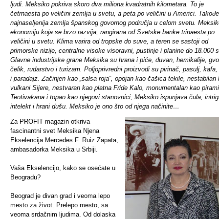
ljudi. Meksiko pokriva skoro dva miliona kvadratnih kilometara. To je
četrnaesta po veličini zemlja u svetu, a peta po veličini u Americi. Takođe
najnaseljenija zemlja španskog govornog područja u celom svetu. Meksi
ekonomiju koja se brzo razvija, rangirana od Svetske banke trinaesta po
veličini u svetu. Klima varira od tropske do suve, a teren se sastoji od
primorske nizije, centralne visoke visoravni, pustinje i planine do 18.000 
Glavne industrijske grane Meksika su hrana i piće, duvan, hemikalije, gv
čelik, rudarstvo i turizam. Poljoprivredni proizvodi su pirinač, pasulj, kafa
i paradajz. Začinjen kao „salsa roja“, opojan kao čašica tekile, nestabilan
vulkani Sijere, nestvaran kao platna Fride Kalo, monumentalan kao piram
Teotivakana i topao kao njegovi stanovnici, Meksiko ispunjava čula, intrig
intelekt i hrani dušu. Meksiko je ono što od njega načinite…
Za PROFIT magazin otkriva
fascinantni svet Meksika Njena
Ekselencija Mercedes F. Ruiz Zapata,
ambasadorka Meksika u Srbiji.
Vaša Ekselencijo, kako se osećate u
Beogradu?
Beograd je divan grad i veoma lepo
mesto za život. Prelepo mesto, sa
veoma srdačnim ljudima. Od dolaska