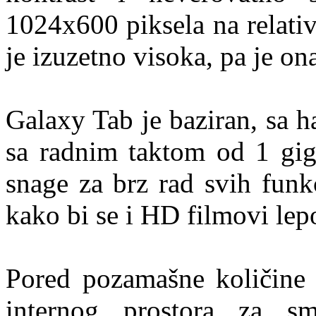
1024x600 piksela na relati
je izuzetno visoka, pa je ona
Galaxy Tab je baziran, sa 
sa radnim taktom od 1 gig
snage za brz rad svih funkc
kako bi se i HD filmovi lep
Pored pozamašne količine 
internog prostora za sm