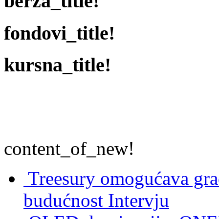
berza_title!
fondovi_title!
kursna_title!
content_of_new!
Treesury omogućava građ
budućnost
Intervju