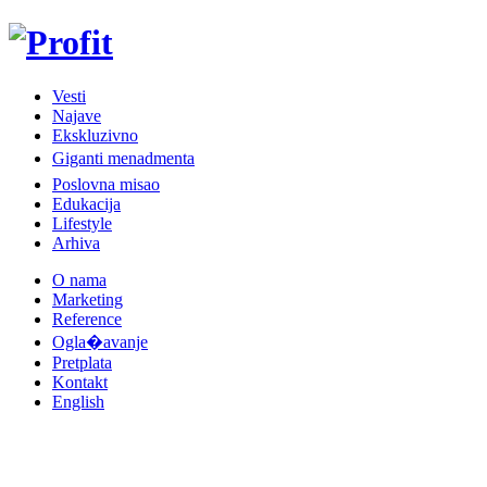
Vesti
Najave
Ekskluzivno
Giganti menadmenta
Poslovna misao
Edukacija
Lifestyle
Arhiva
O nama
Marketing
Reference
Ogla�avanje
Pretplata
Kontakt
English