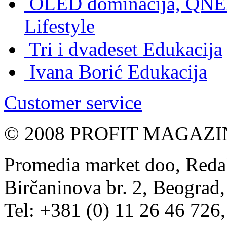
OLED dominacija, QNED
Lifestyle
Tri i dvadeset
Edukacija
Ivana Borić
Edukacija
Customer service
© 2008 PROFIT MAGAZIN, 
Promedia market doo, Redak
Birčaninova br. 2, Beograd, 
Tel: +381 (0) 11 26 46 726