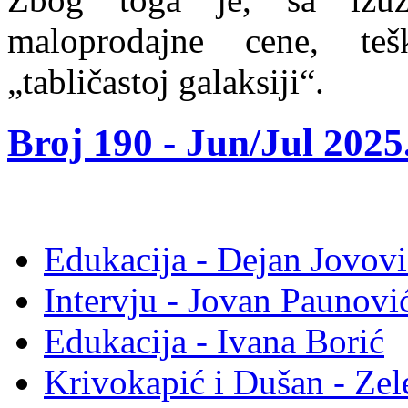
maloprodajne cene, te
„tabličastoj galaksiji“.
Broj 190 -
Jun/Jul 2025
Edukacija - Dejan Jovovi
Intervju - Jovan Pauno
Edukacija - Ivana Borić
Krivokapić i Dušan - Ze