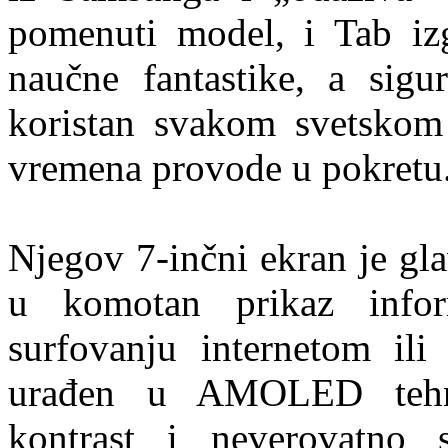
pomenuti model, i Tab izg
naučne fantastike, a sig
koristan svakom svetskom
vremena provode u pokretu
Njegov 7-inčni ekran je gl
u komotan prikaz info
surfovanju internetom ili
urađen u AMOLED tehnol
kontrast i neverovatno 