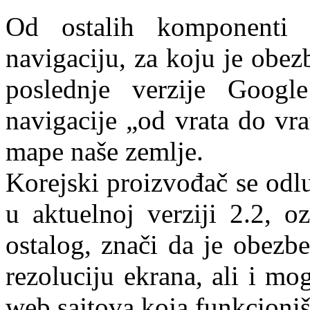
Od ostalih komponenti
navigaciju, za koju je obe
poslednje verzije Googl
navigacije „od vrata do vra
mape naše zemlje.
Korejski proizvođač se odl
u aktuelnoj verziji 2.2, 
ostalog, znači da je obezb
rezoluciju ekrana, ali i mo
web sajtova koja funkcioni