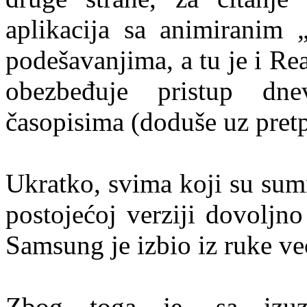
aplikacija sa animiranim „
podešavanjima, a tu je i Re
obezbeđuje pristup dn
časopisima (doduše uz pretp
Ukratko, svima koji su sumn
postojećoj verziji dovoljno
Samsung je izbio iz ruke v
Zbog toga je, sa izuz