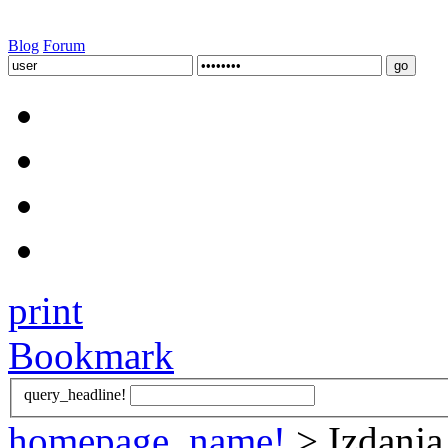
Blog
Forum
print
Bookmark
query_headline!
homepage_name!
> Izdanja