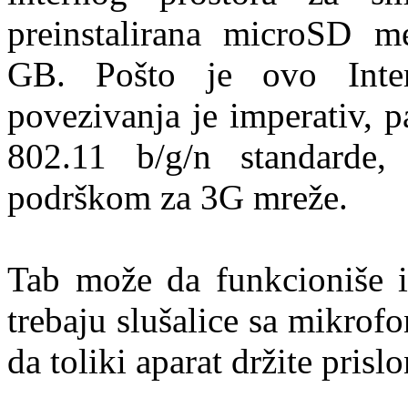
preinstalirana microSD me
GB. Pošto je ovo Inter
povezivanja je imperativ, 
802.11 b/g/n standard
podrškom za 3G mreže.
Tab može da funkcioniše i
trebaju slušalice sa mikrof
da toliki aparat držite pris