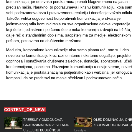
komunikacija, jer se svaka poruka mora preneti blagovremeno na jasan i
precizan način. Naravno, to podrazumeva i kriznu komunikaciju, koja sa
sebi podrazumeva brzu i pravovremenu reakciju i donošenje važnih odluk
Takođe, velika odgovornost korporativnih komunikacija je stvaranje
jedinstvenog stila komuniciranja za sve organizacione delove korporacije. 
koji će biti jedinstven i po čemu će se neka kompanija izdvojiti na tržištu, 
da je reč o standardnim dopisima, saopštenjima za medije, elektronskom
poštom, postovima na društvenim mrežama.
Međutim, korporativne komunikacije nisu samo pisana reč, one su i deo
neverbalne komunikacije kroz razne interne i eksterne događaje, projekte
doprinosa i osnaživanja društvene zajednice, donacije, sponzorstva, uče
konferencijama, panelima. Razvojem komunikacija u novije vreme, never
komunikacija je postala značajna podjednako kao i verbalna, jer omoguć
kompaniji da se predstavi na manje očekivan i podrazumevan način.
CONTENT_OF_NEW!
TREESURY OMOGUĆAVA
OLED DOMINACIJA, QNE
GRAĐANIMA DA INVESTIRAJU
XBOOM AUDIO INOVACI
U ZELENU BUDUĆNOST
Lifestyle