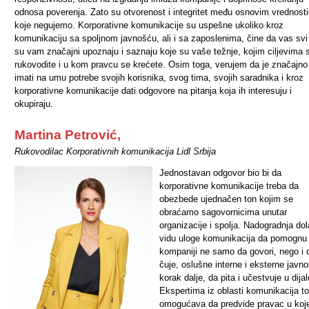
odnosa poverenja. Zato su otvorenost i integritet među osnovim vrednost
koje negujemo. Korporativne komunikacije su uspešne ukoliko kroz
komunikaciju sa spoljnom javnošću, ali i sa zaposlenima, čine da vas svi 
su vam značajni upoznaju i saznaju koje su vaše težnje, kojim ciljevima 
rukovodite i u kom pravcu se krećete. Osim toga, verujem da je značajno
imati na umu potrebe svojih korisnika, svog tima, svojih saradnika i kroz
korporativne komunikacije dati odgovore na pitanja koja ih interesuju i
okupiraju.
Martina Petrović,
Rukovodilac Korporativnih komunikacija Lidl Srbija
Jednostavan odgovor bio bi da
korporativne komunikacije treba da
obezbede ujednačen ton kojim se
obraćamo sagovornicima unutar
organizacije i spolja. Nadogradnja dol
vidu uloge komunikacija da pomognu
kompaniji ne samo da govori, nego i 
čuje, oslušne interne i eksterne javnos
korak dalje, da pita i učestvuje u dija
Ekspertima iz oblasti komunikacija to
omogućava da predvide pravac u ko