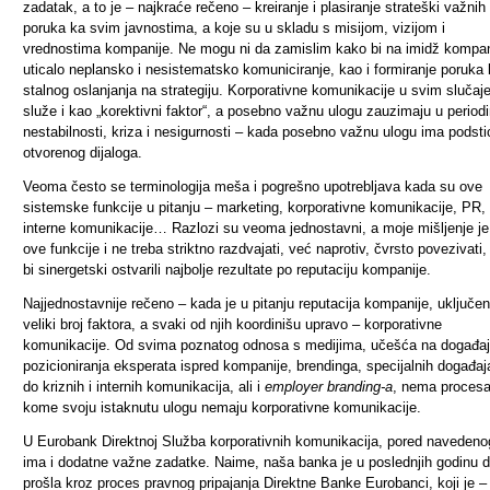
zadatak, a to je – najkraće rečeno – kreiranje i plasiranje strateški važnih
poruka ka svim javnostima, a koje su u skladu s misijom, vizijom i
vrednostima kompanije. Ne mogu ni da zamislim kako bi na imidž kompan
uticalo neplansko i nesistematsko komuniciranje, kao i formiranje poruka
stalnog oslanjanja na strategiju. Korporativne komunikacije u svim slučaj
služe i kao „korektivni faktor“, a posebno važnu ulogu zauzimaju u period
nestabilnosti, kriza i nesigurnosti – kada posebno važnu ulogu ima podsti
otvorenog dijaloga.
Veoma često se terminologija meša i pogrešno upotrebljava kada su ove
sistemske funkcije u pitanju – marketing, korporativne komunikacije, PR,
interne komunikacije… Razlozi su veoma jednostavni, a moje mišljenje je
ove funkcije i ne treba striktno razdvajati, već naprotiv, čvrsto povezivati
bi sinergetski ostvarili najbolje rezultate po reputaciju kompanije.
Najjednostavnije rečeno – kada je u pitanju reputacija kompanije, uključen
veliki broj faktora, a svaki od njih koordinišu upravo – korporativne
komunikacije. Od svima poznatog odnosa s medijima, učešća na događaj
pozicioniranja eksperata ispred kompanije, brendinga, specijalnih događaj
do kriznih i internih komunikacija, ali i
employer branding-a
, nema procesa
kome svoju istaknutu ulogu nemaju korporativne komunikacije.
U Eurobank Direktnoj Služba korporativnih komunikacija, pored navedeno
ima i dodatne važne zadatke. Naime, naša banka je u poslednjih godinu 
prošla kroz proces pravnog pripajanja Direktne Banke Eurobanci, koji je –