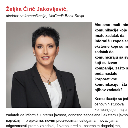
Željka Ćirić Jakovljević,
direktor za komunikacije, UniCredit Bank Srbija
Ako smo imali int
komunikacije koje
imale zadatak da
informišu zaposlen
eksterne koje su i
zadatak da
komuniciraju sa s
koji su izvan
kompanije, zašto 
onda nastale
korporativne
komunikacije i šta 
njihov zadatak?
Komunikacije su je
osnovnih stubova
kompanije jer imaju
zadatak da informišu internu javnost, odnosno zaposlene i eksternu javno
najvažnijim projektima, novim proizvodima i uslugama, inovacijama,
odgovornosti prema zajednici, životnoj sredini, posebnim događajima,