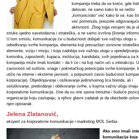
kompanija treba da se kreće, gde tre
delovati, ne samo kako bi se nešto
„komuniciralo“ već kako bi se, kao š
već pomenula, preuzele odgovarajuć
aktivnosti. Zbog toga verujem da je u
struke ujedno savetodavna i strateška, a ne samo izvršna (širenje informa
U tom smislu, komunikacije će u budućnosti dobijati sve važniju ulogu u
određivanju svrhe kompanija, elementa koji prevazilazi osnovne strateške
elemente, viziju i misiju, i koja zadobija sve važniju ulogu u opredeljivanju
korisnika, zaposlenih, kupaca, institucija, kandidata, svih pojedinaca sa 
kompanija može imati kontakt – da li će i na koji način ući u interakciju. U
zavisnosti od suštine, snage i pokretačkog potencijala svrhe kompanije, 
utiče na interne i eksterne javnosti, u potpunosti zavisi budućnost kompanij
korporacije). Objedinjavanje i oslikavanje jedinstvenog lica brenda, ali i
osluškivanje, predviđanje i oblikovanje svrhe, u kojima važnu ulogu imaju
korporativne komunikacije, čine da su one spona trenutne i buduće pozici
organizacije koju zastupaju, a njihov glavni zadatak je da obezbede uslov
njen opstanak.
Jelena Zlatanović,
ekspert za korporativne komunikacije i marketing MOL Serbia
Ako smo imali int
komunikacije koje