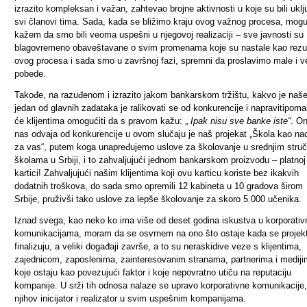
izrazito kompleksan i važan, zahtevao brojne aktivnosti u koje su bili uklj
svi članovi tima. Sada, kada se bližimo kraju ovog važnog procesa, mog
kažem da smo bili veoma uspešni u njegovoj realizaciji – sve javnosti su
blagovremeno obaveštavane o svim promenama koje su nastale kao rezul
ovog procesa i sada smo u završnoj fazi, spremni da proslavimo male i v
pobede.
Takođe, na razuđenom i izrazito jakom bankarskom tržištu, kakvo je naše
jedan od glavnih zadataka je ralikovati se od konkurencije i napravitipoma
će klijentima omogućiti da s pravom kažu: „
Ipak nisu sve banke iste“
. On
nas odvaja od konkurencije u ovom slučaju je naš projekat „Škola kao na
za vas“, putem koga unapređujemo uslove za školovanje u srednjim stru
školama u Srbiji, i to zahvaljujući jednom bankarskom proizvodu – platnoj
kartici! Zahvaljujući našim klijentima koji ovu karticu koriste bez ikakvih
dodatnih troškova, do sada smo opremili 12 kabineta u 10 gradova širom
Srbije, pruživši tako uslove za lepše školovanje za skoro 5.000 učenika.
Iznad svega, kao neko ko ima više od deset godina iskustva u korporativ
komunikacijama, moram da se osvrnem na ono što ostaje kada se projekt
finalizuju, a veliki događaji završe, a to su neraskidive veze s klijentima,
zajednicom, zaposlenima, zainteresovanim stranama, partnerima i mediji
koje ostaju kao povezujući faktor i koje nepovratno utiču na reputaciju
kompanije. U srži tih odnosa nalaze se upravo korporativne komunikacije
njihov inicijator i realizator u svim uspešnim kompanijama.