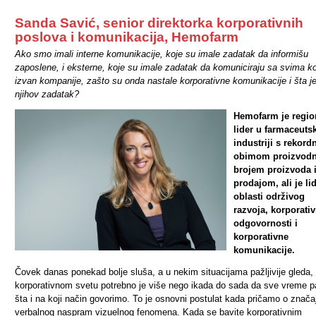
Sanda Savić, senior direktorka korporativnih
poslova i komunikacija, Hemofarm
Ako smo imali interne komunikacije, koje su imale zadatak da informišu
zaposlene, i eksterne, koje su imale zadatak da komuniciraju sa svima ko
izvan kompanije, zašto su onda nastale korporativne komunikacije i šta j
njihov zadatak?
Hemofarm je regio
lider u farmaceuts
industriji s rekord
obimom proizvodn
brojem proizvoda 
prodajom, ali je lid
oblasti održivog
razvoja, korporati
odgovornosti i
korporativne
komunikacije.
Čovek danas ponekad bolje sluša, a u nekim situacijama pažljivije gleda, 
korporativnom svetu potrebno je više nego ikada do sada da sve vreme 
šta i na koji način govorimo. To je osnovni postulat kada pričamo o znača
verbalnog naspram vizuelnog fenomena. Kada se bavite korporativnim