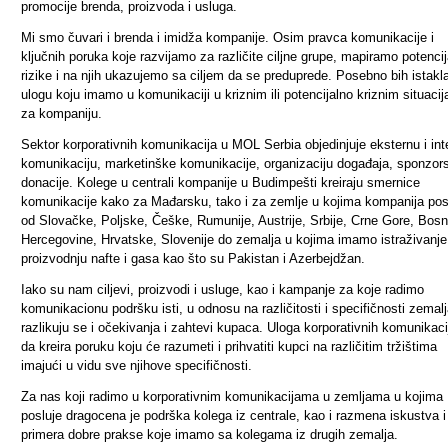
promocije brenda, proizvoda i usluga.
Mi smo čuvari i brenda i imidža kompanije. Osim pravca komunikacije i
ključnih poruka koje razvijamo za različite ciljne grupe, mapiramo potenci
rizike i na njih ukazujemo sa ciljem da se preduprede. Posebno bih istakl
ulogu koju imamo u komunikaciji u kriznim ili potencijalno kriznim situaci
za kompaniju.
Sektor korporativnih komunikacija u MOL Serbia objedinjuje eksternu i int
komunikaciju, marketinške komunikacije, organizaciju događaja, sponzors
donacije. Kolege u centrali kompanije u Budimpešti kreiraju smernice
komunikacije kako za Mađarsku, tako i za zemlje u kojima kompanija pos
od Slovačke, Poljske, Češke, Rumunije, Austrije, Srbije, Crne Gore, Bosn
Hercegovine, Hrvatske, Slovenije do zemalja u kojima imamo istraživanje
proizvodnju nafte i gasa kao što su Pakistan i Azerbejdžan.
Iako su nam ciljevi, proizvodi i usluge, kao i kampanje za koje radimo
komunikacionu podršku isti, u odnosu na različitosti i specifičnosti zemal
razlikuju se i očekivanja i zahtevi kupaca. Uloga korporativnih komunikaci
da kreira poruku koju će razumeti i prihvatiti kupci na različitim tržištima
imajući u vidu sve njihove specifičnosti.
Za nas koji radimo u korporativnim komunikacijama u zemljama u kojim
posluje dragocena je podrška kolega iz centrale, kao i razmena iskustva i
primera dobre prakse koje imamo sa kolegama iz drugih zemalja.