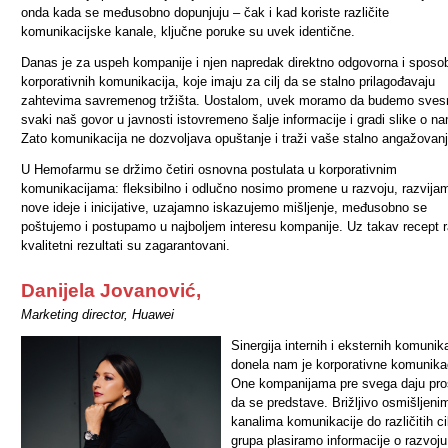
onda kada se međusobno dopunjuju – čak i kad koriste različite
komunikacijske kanale, ključne poruke su uvek identične.
Danas je za uspeh kompanije i njen napredak direktno odgovorna i sposo
korporativnih komunikacija, koje imaju za cilj da se stalno prilagođavaju
zahtevima savremenog tržišta. Uostalom, uvek moramo da budemo sves
svaki naš govor u javnosti istovremeno šalje informacije i gradi slike o n
Zato komunikacija ne dozvoljava opuštanje i traži vaše stalno angažovanj
U Hemofarmu se držimo četiri osnovna postulata u korporativnim
komunikacijama: fleksibilno i odlučno nosimo promene u razvoju, razvija
nove ideje i inicijative, uzajamno iskazujemo mišljenje, međusobno se
poštujemo i postupamo u najboljem interesu kompanije. Uz takav recept 
kvalitetni rezultati su zagarantovani.
Danijela Jovanović,
Marketing director, Huawei
Sinergija internih i eksternih komunik
donela nam je korporativne komunikac
One kompanijama pre svega daju pro
da se predstave. Brižljivo osmišljeni
kanalima komunikacije do različitih cil
grupa plasiramo informacije o razvoju