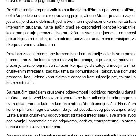
uruši sve ono što je građeno godinama.
Različite teorije korporativnih komunikacija različito, a opet veoma slično,
definišu podele unutar ovog krovnog pojma, ali ono što im je svima zajed
jeste da je ključno definisati jedinstveni ton i ujednačeno komunicirati ka
interesnim grupama. Na taj način gradi se korporativni identitet kompanije
kojoj ona postaje prepoznatljiva na tržištu, a sve ciljne javnosti, od zapos
preko klijenata i medija, do zajednice, upoznaju se sa njenom misijom, vi
i korporativnim vrednostima.
Poseban značaj integrisane korporativne komunikacije ogleda se u presu
momentima za funkcionisanje i razvoj kompanije, te je tako, uz redovno
praćenje tema o kojima se na račun kompanije diskutuje u medijima ili na
društvenim mrežama, zadatak tima za komunikacije i takozvana komunik
promena, kao i krizno komuniciranje odnosno komunikacija pre, tokom i 
kriznih situacija.
Sa rastućim značajem društvene odgovornosti i održivog razvoja u dana
društvu, sve je veći izazov za korporativne komunikacije izrada programa
ovim oblastima i to kako ih komunicirati na što efikasniji način. Na našem
ličnom primeru mogu da kažem da je, od početka svog poslovanja u Srbiji
Erste Banka društvenu odgovornost strateški integrisala u sve sfere svog
poslovanja i obavezala se da odgovorno, održivo, transparentno i sistema
donosi odluke u ovom domenu.