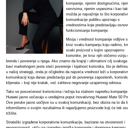
kompanije, njenim dostignućima, nje
servisima, njenim uspesima i kao tak
možda je najvažnije to što korporativ
komunikacije publiku upoznaju s
vrednostima koje predstavljaju osnov
funkcionisanja kompanije.
Misija i vrednosti kompanije vidljive 
kroz svaku kampanju koju radimo, kr
svaki proizvod s kojim upoznajemo
korisnike, jer kroz njih stičemo viziju 
brendu i poverenje u njega. Ako znamo da krajnji i ultimativni cilj svakoga
bavi marketingom jeste steći poverenje i lojalnost korisnika, što je definis
u našoj strategiji, onda je očigledno da najveća vrednost leži u korporativn
komunikaciji koja danas predstavlja put do poverenja zaposlenih, korisnik
klijenata – koji nije kratak, već zahteva negovanje uzajamnog odnosa.
Tako se posvećenost korisnicima i težnja ka stalnom napretku kompanije
Huawei jasno uočavaju u uređajima poput inovativnog Huawei Mate 50 Pr
Ove poruke jasno uočljive su u svakoj komunikaciji, bez obzira na to da li
informišemo o svojim rezultatima ili najavljujemo proizvode koji će tek osv
tržište.
Strateški izgrađene korporativne komunikacije, bazirane na otvorenosti i
responzivnosti, utiču na izgradnju imidža kompanije i doprinose kreiranju