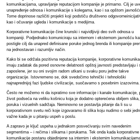
komunikacijama, upravljanje reputacijom kompanije je primarno. Cilj je uv
unapređenje odnosa i komunikacije s kolegama, kao i sa opštom javnošć
Tome doprinose različiti projekti koji podstiču društveno odgovorneinicijati
kao i očuvanje ugleda i komunikacije s medijima.
Korporativne komunikacije čine krunski i najvidljiviji deo svih odnosa u
kompaniji. Podjednako komuniciraju sa internom i eksternom javnošću ka
postigle cilj da unapred definisane poruke jednog brenda ili kompanije pre
na jednostavan i razumljiv način.
Kako bi se održala pozitivna reputacija kompanije, korporativne komunika
imaju zadatak da pored osnovne delatnosti opštoj javnosti predstavljaju i 
zaposlene, jer su oni svojim radom utkani u svaku poru jedne takve
organizacije. Istovremeno se, dok svedočimo tehnički i tehnološki
najnaprednijoj fazi ljudske civilizacije, suočavamo s posebnim izazovima.
Često ne možemo ni da ispratimo sve informacije i kanale komunikacije, 
život podseća na veliku košnicu koja je dodatno opterećena obiljem slika,
poruka i vizuelnih sadržaja. Neminovno se postavlja pitanje da li su u
korporativnom svetu reči koje izgovaramo ili slika koju nudimo o sebi jed
važne kada je u pitanju uspeh u poslu.
A zapravo je ključ uspeha u jednakom posvećivanju svim navedenim
segmentima – i rečima i slikama i porukama. Tek onda kada korporativne
komunikacije postanu objedinjene sa internim i eksternim komunikacijama