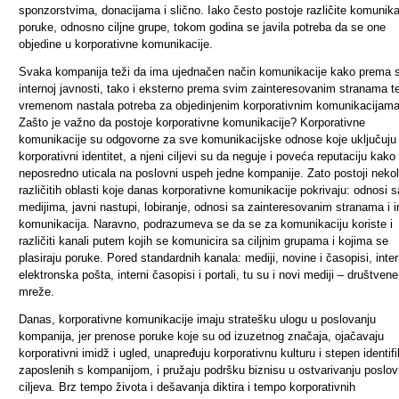
sponzorstvima, donacijama i slično. Iako često postoje različite komunik
poruke, odnosno ciljne grupe, tokom godina se javila potreba da se one
objedine u korporativne komunikacije.
Svaka kompanija teži da ima ujednačen način komunikacije kako prema s
internoj javnosti, tako i eksterno prema svim zainteresovanim stranama te
vremenom nastala potreba za objedinjenim korporativnim komunikacijama
Zašto je važno da postoje korporativne komunikacije? Korporativne
komunikacije su odgovorne za sve komunikacijske odnose koje uključuju
korporativni identitet, a njeni ciljevi su da neguje i poveća reputaciju kako 
neposredno uticala na poslovni uspeh jedne kompanije. Zato postoji nekol
različitih oblasti koje danas korporativne komunikacije pokrivaju: odnosi s
medijima, javni nastupi, lobiranje, odnosi sa zainteresovanim stranama i i
komunikacija. Naravno, podrazumeva se da se za komunikaciju koriste i
različiti kanali putem kojih se komunicira sa ciljnim grupama i kojima se
plasiraju poruke. Pored standardnih kanala: mediji, novine i časopisi, inte
elektronska pošta, interni časopisi i portali, tu su i novi mediji – društvene
mreže.
Danas, korporativne komunikacije imaju stratešku ulogu u poslovanju
kompanija, jer prenose poruke koje su od izuzetnog značaja, ojačavaju
korporativni imidž i ugled, unapređuju korporativnu kulturu i stepen identifi
zaposlenih s kompanijom, i pružaju podršku biznisu u ostvarivanju poslov
ciljeva. Brz tempo života i dešavanja diktira i tempo korporativnih