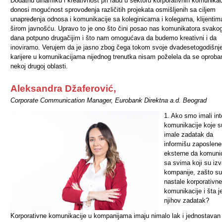
Dodatnu dinamiku i kreativnost pri radu u sektoru korporativnih komunikac
donosi mogućnost sprovođenja različitih projekata osmišljenih sa ciljem
unapređenja odnosa i komunikacije sa koleginicama i kolegama, klijentima
širom javnošću. Upravo to je ono što čini posao nas komunikatora svako
dana potpuno drugačijim i što nam omogućava da budemo kreativni i da
inoviramo. Verujem da je jasno zbog čega tokom svoje dvadesetogodišnj
karijere u komunikacijama nijednog trenutka nisam poželela da se oprob
nekoj drugoj oblasti.
Aleksandra Džaferović,
Corporate Communication Manager, Eurobank Direktna a.d. Beograd
1. Ako smo imali int
komunikacije koje s
imale zadatak da
informišu zaposlene
eksterne da komunic
sa svima koji su iz
kompanije, zašto s
nastale korporativne
komunikacije i šta j
njihov zadatak?
Korporativne komunikacije u kompanijama imaju nimalo lak i jednostavan