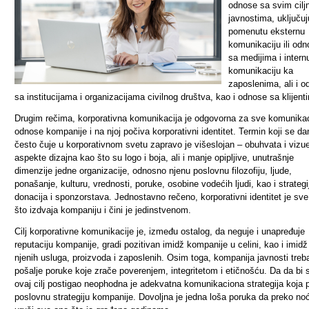
odnose sa svim cilj
javnostima, uključuju
pomenutu eksternu
komunikaciju ili od
sa medijima i intern
komunikaciju ka
zaposlenima, ali i 
sa institucijama i organizacijama civilnog društva, kao i odnose sa klijent
Drugim rečima, korporativna komunikacija je odgovorna za sve komunika
odnose kompanije i na njoj počiva korporativni identitet. Termin koji se d
često čuje u korporativnom svetu zapravo je višeslojan – obuhvata i vizu
aspekte dizajna kao što su logo i boja, ali i manje opipljive, unutrašnje
dimenzije jedne organizacije, odnosno njenu poslovnu filozofiju, ljude,
ponašanje, kulturu, vrednosti, poruke, osobine vodećih ljudi, kao i strategi
donacija i sponzorstava. Jednostavno rečeno, korporativni identitet je sv
što izdvaja kompaniju i čini je jedinstvenom.
Cilj korporativne komunikacije je, između ostalog, da neguje i unapređuje
reputaciju kompanije, gradi pozitivan imidž kompanije u celini, kao i imidž
njenih usluga, proizvoda i zaposlenih. Osim toga, kompanija javnosti treb
pošalje poruke koje zrače poverenjem, integritetom i etičnošću. Da da bi 
ovaj cilj postigao neophodna je adekvatna komunikaciona strategija koja p
poslovnu strategiju kompanije. Dovoljna je jedna loša poruka da preko noć