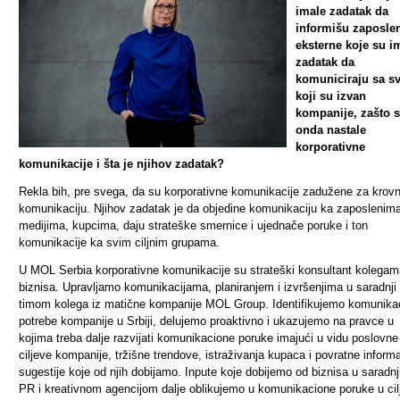
imale zadatak da
informišu zaposlen
eksterne koje su i
zadatak da
komuniciraju sa s
koji su izvan
kompanije, zašto 
onda nastale
korporativne
komunikacije i šta je njihov zadatak?
Rekla bih, pre svega, da su korporativne komunikacije zadužene za krov
komunikaciju. Njihov zadatak je da objedine komunikaciju ka zaposlenima
medijima, kupcima, daju strateške smernice i ujednače poruke i ton
komunikacije ka svim ciljnim grupama.
U MOL Serbia korporativne komunikacije su strateški konsultant kolegam
biznisa. Upravljamo komunikacijama, planiranjem i izvršenjima u saradnji
timom kolega iz matične kompanije MOL Group. Identifikujemo komunika
potrebe kompanije u Srbiji, delujemo proaktivno i ukazujemo na pravce u
kojima treba dalje razvijati komunikacione poruke imajući u vidu poslovne
ciljeve kompanije, tržišne trendove, istraživanja kupaca i povratne informa
sugestije koje od njih dobijamo. Inpute koje dobijemo od biznisa u saradnj
PR i kreativnom agencijom dalje oblikujemo u komunikacione poruke u cil