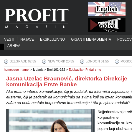
VESTI
NAJAVE
EKSKLUZIVNO
GIGANTI MENADMENTA
POSLOV
ARHIVA
BELGRADE 02:55
NEW YORK 20:55
LONDON 01:55
MOSCO
homepage_name!
> Izdanja > Broj 161-162 >
Edukacija - Pričali smo
Jasna Uzelac Braunović, direktorka Direkcije
komunikacija Erste Banke
Ako imamo interne komunikacije, čiji je zadatak da informišu zaposlene, i
eksterne, čiji je zadatak da komuniciraju sa svima koji su izvan kompanij
zašto su onda nastale korporativne komunikacije i šta je njihov zadatak?
Najjednostavnije re
korporativne
komunikacije su kro
pojam koji obuhvata