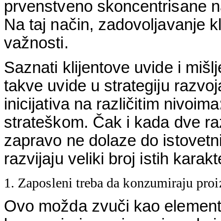
prvenstveno skoncentrisane n
Na taj način, zadovoljavanje k
važnosti.
Saznati klijentove uvide i mišl
takve uvide u strategiju razvoja
inicijativa na različitim nivoi
strateškom. Čak i kada dve razl
zapravo ne dolaze do istovetn
razvijaju veliki broj istih karakt
1. Zaposleni treba da konzumiraju proi
Ovo možda zvuči kao elementarn