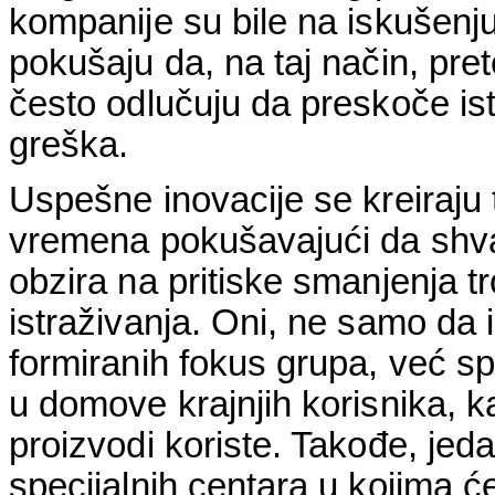
kompanije su bile na iskušenju 
pokušaju da, na taj način, pret
često odlučuju da preskoče istr
greška.
Uspešne inovacije se kreiraju 
vremena pokušavajući da shvat
obzira na pritiske smanjenja t
istraživanja. Oni, ne samo da i
formiranih fokus grupa, već sp
u domove krajnjih korisnika, ka
proizvodi koriste. Takođe, jed
specijalnih centara u kojima će