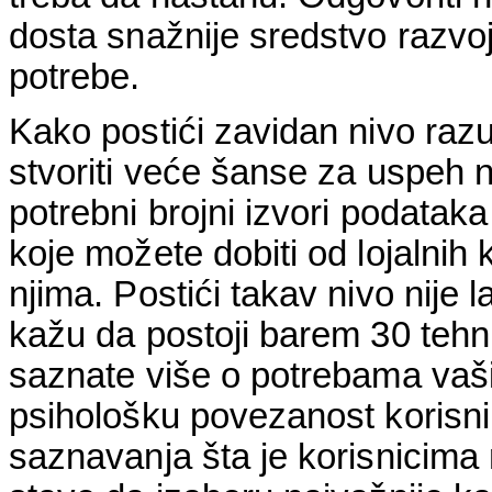
dosta snažnije sredstvo razvo
potrebe.
Kako postići zavidan nivo razu
stvoriti veće šanse za uspeh 
potrebni brojni izvori podataka
koje možete dobiti od lojalnih 
njima. Postići takav nivo nije 
kažu da postoji barem 30 tehn
saznate više o potrebama vaših
psihološku povezanost korisni
saznavanja šta je korisnicima 