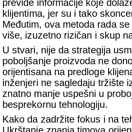
previde informacije koje dolaz
klijentima, jer su i tako skonc
Međutim, ova metoda rada se p
više, izuzetno rizičan i skup n
U stvari, nije da strategija us
poboljšanje proizvoda ne donos
orijentisana na predloge klije
inženjeri ne sagledaju tržište 
znatno manje uspešni u proboj
besprekornu tehnologiju.
Kako da zadržite fokus i na teh
Ukrštanje znanja timova orijen