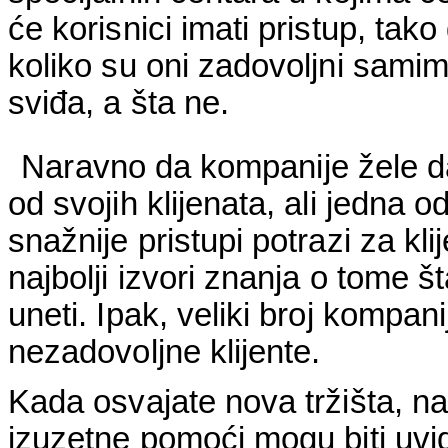
će korisnici imati pristup, tak
koliko su oni zadovoljni samim
sviđa, a šta ne.
Naravno da kompanije žele da
od svojih klijenata, ali jedna o
snažnije pristupi potrazi za kli
najbolji izvori znanja o tome št
uneti. Ipak, veliki broj kompa
nezadovoljne klijente.
Kada osvajate nova tržišta, na
izuzetne pomoći mogu biti uvid