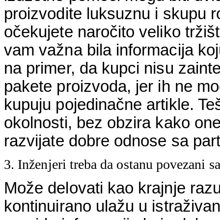
proizvodite luksuznu i skupu 
očekujete naročito veliko trži
vam važna bila informacija koj
na primer, da kupci nisu zaint
pakete proizvoda, jer ih ne mogu
kupuju pojedinačne artikle. Te
okolnosti, bez obzira kako on
razvijate dobre odnose sa part
3. Inženjeri treba da ostanu povezani sa
Može delovati kao krajnje raz
kontinuirano ulažu u istraživa