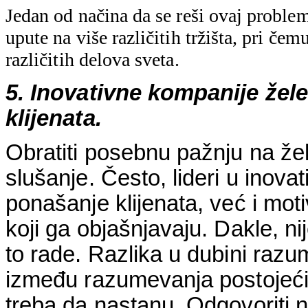
Jedan od načina da se reši ovaj problem 
upute na više različitih tržišta, pri čem
različitih delova sveta.
5. Inovativne kompanije žel
klijenata.
Obratiti posebnu pažnju na želj
slušanje. Često, lideri u inov
ponašanje klijenata, već i moti
koji ga objašnjavaju. Dakle, n
to rade. Razlika u dubini razum
između razumevanja postojeći
treba da nastanu. Odgovoriti n