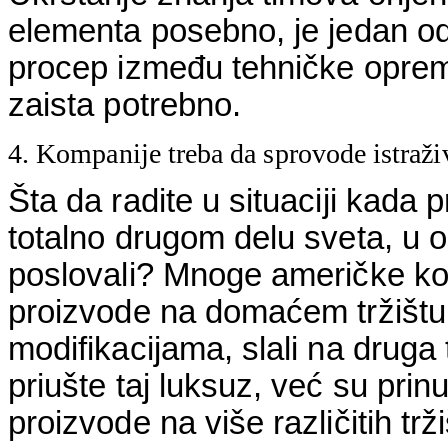
elementa posebno, je jedan od
procep između tehničke opremlj
zaista potrebno.
4. Kompanije treba da sprovode istraži
Šta da radite u situaciji kada p
totalno drugom delu sveta, u 
poslovali? Mnoge američke kom
proizvode na domaćem tržištu,
modifikacijama, slali na drug
priušte taj luksuz, već su pri
proizvode na više različitih trži