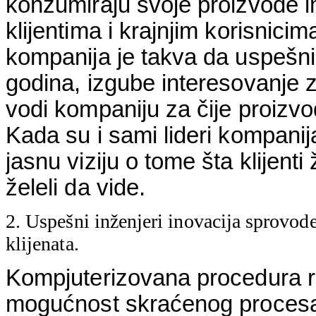
konzumiraju svoje proizvode 
klijentima i krajnjim korisnicim
kompanija je takva da uspešni
godina, izgube interesovanje
vodi kompaniju za čije proizv
Kada su i sami lideri kompanij
jasnu viziju o tome šta klijenti
želeli da vide.
2. Uspešni inženjeri inovacija sprovod
klijenata.
Kompjuterizovana procedura raz
mogućnost skraćenog procesa a