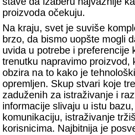
stave da izaberu najvažnije ka
proizvoda očekuju.
Na kraju, svet je suviše kompl
brzo, da bismo uopšte mogli 
uvida u potrebe i preferencije
trenutku napravimo proizvod, 
obzira na to kako je tehnološki
opremljen. Skup stvari koje tr
zaduženih za istraživanje i raz
informacije slivaju u istu bazu
komunikaciju, istraživanje tržiš
korisnicima. Najbitnija je posv