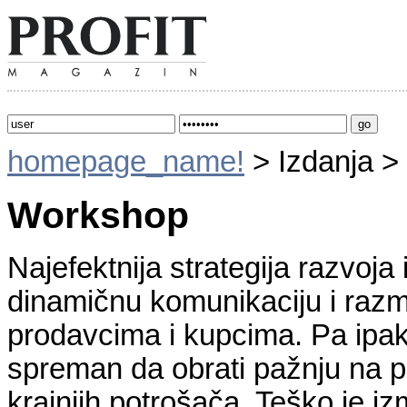
homepage_name!
> Izdanja >
Workshop
Najefektnija strategija razvoja 
dinamičnu komunikaciju i razm
prodavcima i kupcima. Pa ipak
spreman da obrati pažnju na pre
krajnjih potrošača. Teško je i