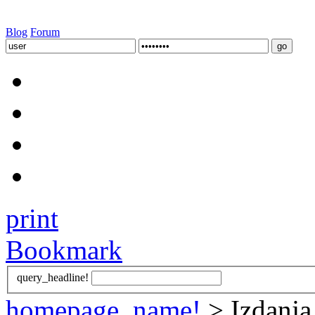
Blog
Forum
print
Bookmark
query_headline!
homepage_name!
> Izdanja