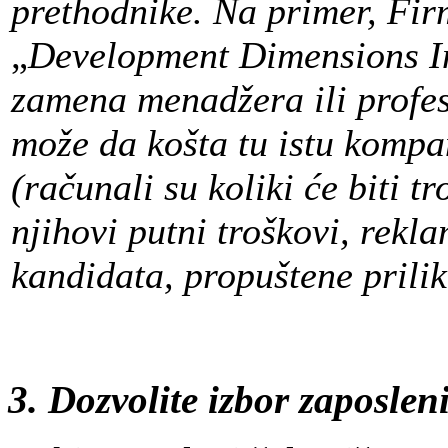
prethodnike. Na primer, Fir
„
Development Dimensions In
zamena menadžera ili profe
može da košta tu istu kompa
(računali su koliki će biti t
njihovi putni troškovi, rekl
kandidata, propuštene prili
3. Dozvolite izbor zaposle