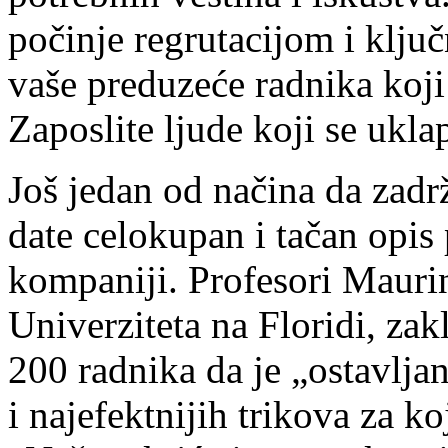
počinje regrutacijom i klju
vaše preduzeće radnika koji
Zaposlite ljude koji se ukla
Još jedan od načina da zadrž
date celokupan i tačan opis 
kompaniji. Profesori Mauri
Univerziteta na Floridi, za
200 radnika da je „ostavljan
i najefektnijih trikova za k