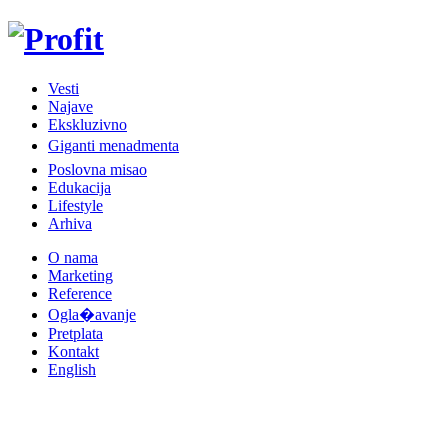
Vesti
Najave
Ekskluzivno
Giganti menadmenta
Poslovna misao
Edukacija
Lifestyle
Arhiva
O nama
Marketing
Reference
Ogla�avanje
Pretplata
Kontakt
English