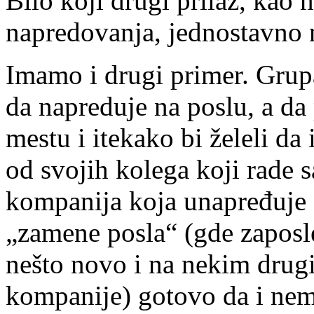
Bilo koji drugi prilaz, kao 
napredovanja, jednostavno n
Imamo i drugi primer. Grupa
da napreduje na poslu, a d
mestu i itekako bi želeli da 
od svojih kolega koji rade 
kompanija koja unapređuje 
„zamene posla“ (gde zaposl
nešto novo i na nekim drug
kompanije) gotovo da i nem