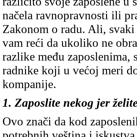
različito svoje zaposlene u 
načela ravnopravnosti ili p
Zakonom o radu. Ali, svaki 
vam reći da ukoliko ne obrat
razlike među zaposlenima, s
radnike koji u većoj meri d
kompanije.
1. Zaposlite nekog jer želit
Ovo znači da kod zaposlenih 
potrebnih veština i iskustv