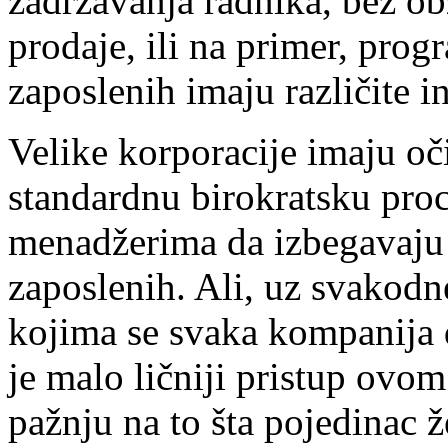
zadržavanja radnika, bez obz
prodaje, ili na primer, pro
zaposlenih imaju različite in
Velike korporacije imaju o
standardnu birokratsku pro
menadžerima da izbegavaju 
zaposlenih. Ali, uz svakod
kojima se svaka kompanija 
je malo ličniji pristup ovo
pažnju na to šta pojedinac ž