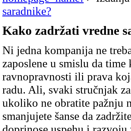
saradnike?
Kako zadržati vredne s
Ni jedna kompanija ne treba 
zaposlene u smislu da time k
ravnopravnosti ili prava k
radu. Ali, svaki stručnjak z
ukoliko ne obratite pažnju 
smanjujete šanse da zadržit
doprinose uspehu i razvoju