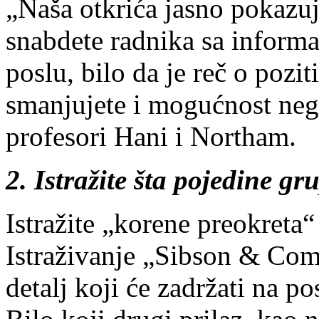
„Naša otkrića jasno pokazu
snabdete radnika sa inform
poslu, bilo da je reč o pozi
smanjujete i mogućnost neg
profesori Hani i Northam.
2. Istražite šta pojedine gr
Istražite „korene preokreta
Istraživanje „Sibson & Com
detalj koji će zadržati na po