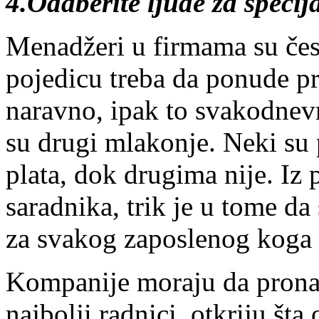
4.Odaberite ljude za speci
Menadžeri u firmama su če
pojedicu treba da ponude pr
naravno, ipak to svakodnevn
su drugi mlakonje. Neki su 
plata, dok drugima nije. Iz
saradnika, trik je u tome da 
za svakog zaposlenog koga ž
Kompanije moraju da pronađ
najbolji radnici, otkriju šta