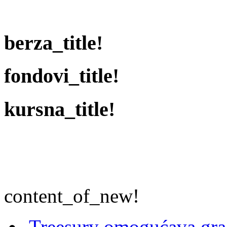
berza_title!
fondovi_title!
kursna_title!
content_of_new!
Treesury omogućava građ