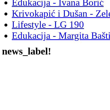
Edukacija - Ivana Borić
Krivokapić i Dušan - Ze
Lifestyle - LG 190
Edukacija - Margita Bašt
news_label!