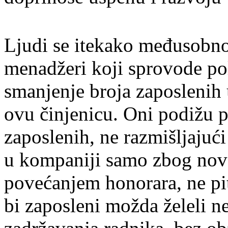
Ljudi se itekako međusobno
menadžeri koji sprovode pol
smanjenje broja zaposlenih
ovu činjenicu. Oni podižu p
zaposlenih, ne razmišljajuć
u kompaniji samo zbog nov
povećanjem honorara, ne pit
bi zaposleni možda želeli ne