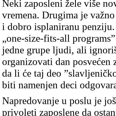
Neki zaposleni žele više no
vremena. Drugima je važno 
i dobro isplaniranu penziju
„one-size-fits-all programs”
jedne grupe ljudi, ali ignori
organizovati dan posvećen z
da li će taj deo ”slavljeni
biti namenjen deci odgovara
Napredovanje u poslu je jo
privoleti zaposlene da osta