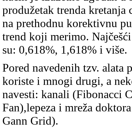
produžetak trenda kretanja 
na prethodnu korektivnu put
trend koji merimo. Najčešć
su: 0,618%, 1,618% i više.
Pored navedenih tzv. alata p
koriste i mnogi drugi, a n
navesti: kanali (Fibonacci 
Fan),lepeza i mreža doktor
Gann Grid).