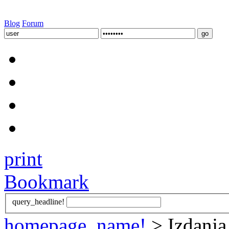
Blog
Forum
print
Bookmark
query_headline!
homepage_name!
> Izdanja