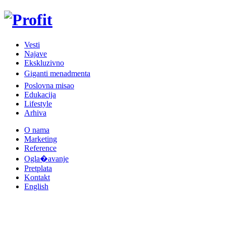
Vesti
Najave
Ekskluzivno
Giganti menadmenta
Poslovna misao
Edukacija
Lifestyle
Arhiva
O nama
Marketing
Reference
Ogla�avanje
Pretplata
Kontakt
English