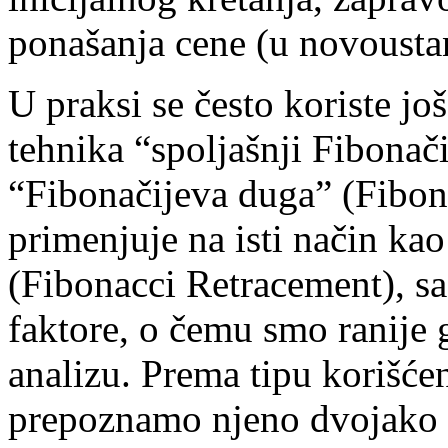
ponašanja cene (u novousta
U praksi se često koriste jo
tehnika “spoljašnji Fibonač
“Fibonačijeva duga” (Fibon
primenjuje na isti način ka
(Fibonacci Retracement), sa
faktore, o čemu smo ranije g
analizu. Prema tipu korišć
prepoznamo njeno dvojako 