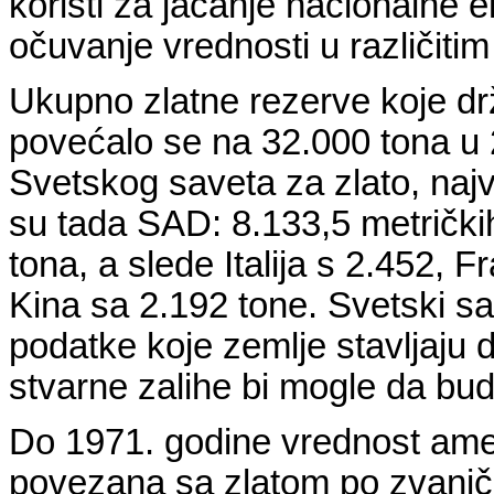
koristi za jačanje nacionalne e
očuvanje vrednosti u različiti
Ukupno zlatne rezerve koje dr
povećalo se na 32.000 tona u
Svetskog saveta za zlato, naj
su tada SAD: 8.133,5 metričk
tona, a slede Italija s 2.452, 
Kina sa 2.192 tone. Svetski s
podatke koje zemlje stavljaju 
stvarne zalihe bi mogle da bud
Do 1971. godine vrednost ameri
povezana sa zlatom po zvaničn