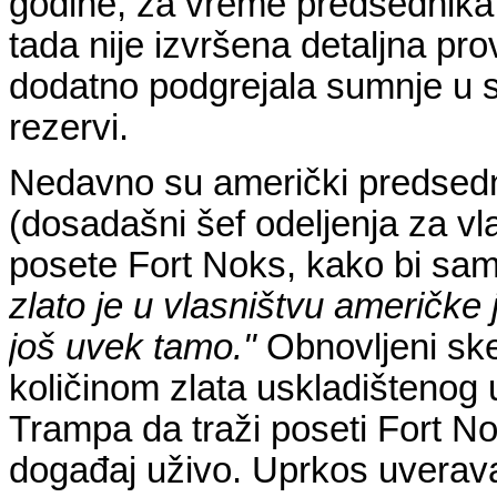
godine, za vreme predsednika
tada nije izvršena detaljna pr
dodatno podgrejala sumnje u s
rezervi.
Nedavno su američki predsedn
(dosadašni šef odeljenja za vla
posete Fort Noks, kako bi sami 
zlato je u vlasništvu američke 
još uvek tamo."
Obnovljeni ske
količinom zlata uskladištenog 
Trampa da traži poseti Fort No
događaj uživo. Uprkos uverava