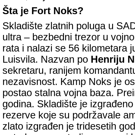
Šta je Fort Noks?
Skladište zlatnih poluga u SAD
ultra – bezbedni trezor u vojn
rata i nalazi se 56 kilometara 
Luisvila. Nazvan po
Henriju 
sekretaru, ranijem komandantu 
nezavisnost. Kamp Noks je os
postao stalna vojna baza. Pre
godina. Skladište je izgrađeno
rezerve koje su podržavale ame
zlato izgrađen je tridesetih go