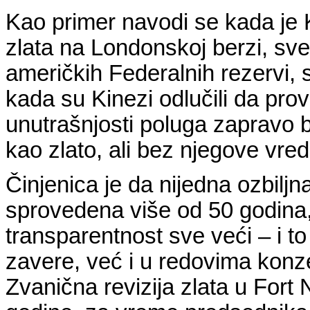
Kao primer navodi se kada je 
zlata na Londonskoj berzi, sve 
američkih Federalnih rezervi, se
kada su Kinezi odlučili da prove
unutrašnjosti poluga zapravo b
kao zlato, ali bez njegove vred
Činjenica je da nijedna ozbiljn
sprovedena više od 50 godina, 
transparentnost sve veći – i 
zavere, već i u redovima konze
Zvanična revizija zlata u Fort