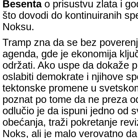
Besenta
o prisustvu zlata i go
što dovodi do kontinuiranih spe
Noksu.
Tramp zna da se bez poverenja 
agenda, gde je ekonomija klju
održati. Ako uspe da dokaže 
oslabiti demokrate i njihove 
tektonske promene u svetskom
poznat po tome da ne preza 
odlučio je da ispuni jedno od s
obećanja, traži pokretanje rev
Noks, ali je malo verovatno da