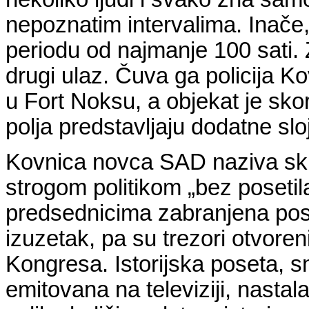
nepoznatim intervalima. Inače,
periodu od najmanje 100 sati. 
drugi ulaz. Čuva ga policija Ko
u Fort Noksu, a objekat je sk
polja predstavljaju dodatne slo
Kovnica novca SAD naziva skla
strogom politikom „bez posetil
predsednicima zabranjena pose
izuzetak, pa su trezori otvore
Kongresa. Istorijska poseta, 
emitovana na televiziji, nasta