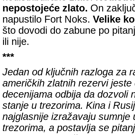
nepostojeće zlato
.
On zaključ
napustilo Fort Noks.
Velike ko
što dovodi do zabune po pitanj
ili nije.
***
Jedan od ključnih razloga za r
američkih zlatnih rezervi jest
decenijama odbija da dozvoli 
stanje u trezorima. Kina i Ru
najglasnije izražavaju sumnje 
trezorima, a postavlja se pitan