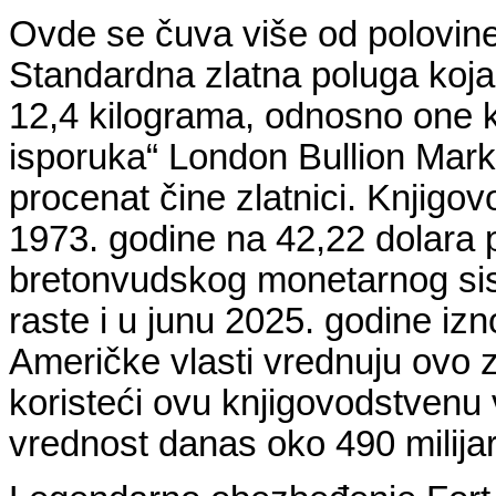
Ovde se čuva više od polovine
Standardna zlatna poluga koja
12,4 kilograma, odnosno one k
isporuka“ London Bullion Marke
procenat čine zlatnici. Knjigo
1973. godine na 42,22 dolara 
bretonvudskog monetarnog sist
raste i u junu 2025. godine izn
Američke vlasti vrednuju ovo z
koristeći ovu knjigovodstvenu 
vrednost danas oko 490 milijar