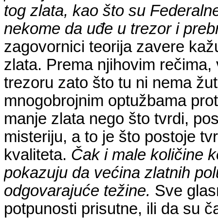
tog zlata, kao što su Federalne
nekome da uđe u trezor i prebr
zagovornici teorija zavere ka
zlata. Prema njihovim rečima, 
trezoru zato što tu ni nema ž
mnogobrojnim optužbama prot
manje zlata nego što tvrdi, post
misteriju, a to je što postoje t
kvaliteta.
Čak i male količine k
pokazuju da većina zlatnih polug
odgovarajuće težine.
Sve glasn
potpunosti prisutne, ili da su