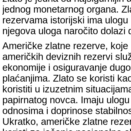
jednog monetarnog organa. Zla
rezervama istorijski ima ulogu
njegova uloga naročito dolazi 
Američke zlatne rezerve, koje
američkih deviznih rezervi slu
ekonomije i osiguravanje dugo
plaćanjima. Zlato se koristi k
koristiti u izuzetnim situacijam
papirnatog novca. Imaju ulo
odnosima i doprinose stabilnos
Ukratko, američke zlatne reze