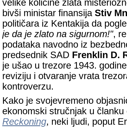
velike količine zlata misteriozn
bivši ministar finansija
Stiv M
političara iz Kentakija da pog
je da je zlato na sigurnom!"
, r
podataka navodno iz bezbednos
predsednik SAD
Frenklin D. 
je ušao u trezore 1943. godine
reviziju i otvaranje vrata trez
kontroverzu.
Kako je svojevremeno objasnio
ekonomski stručnjak u članku 
Reckoning
, neki ljudi, poput E