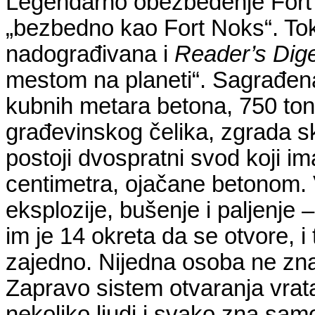
Legendarno obezbeđenje Fort N
„bezbedno kao Fort Noks“. Toko
nadograđivana i
Reader’s Dig
mestom na planeti“. Sagrađen
kubnih metara betona, 750 ton
građevinskog čelika, zgrada sk
postoji dvospratni svod koji im
centimetra, ojačane betonom. 
eksplozije, bušenje i paljenje 
im je 14 okreta da se otvore, i
zajedno. Nijedna osoba ne zna
Zapravo sistem otvaranja vrata 
nekoliko ljudi i svako zna sam