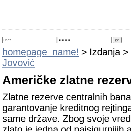
homepage_name!
> Izdanja >
Jovović
Američke zlatne rezer
Zlatne rezerve centralnih ban
garantovanje kreditnog rejting
same države. Zbog svoje vredno
zlato je jedna od najsigurnijih