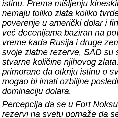
istinu. Prema mišljenju kineski
nemaju toliko zlata koliko tvrd
poverenje u američki dolar i fi
već decenijama baziran na pove
vreme kada Rusija i druge ze
svoje zlatne rezerve, SAD su
stvarne količine njihovog zlata.
primorane da otkriju istinu o sv
mogao bi imati ozbiljne posle
dominaciju dolara.
Percepcija da se u Fort Noksu 
rezervi na svetu pomaže da se