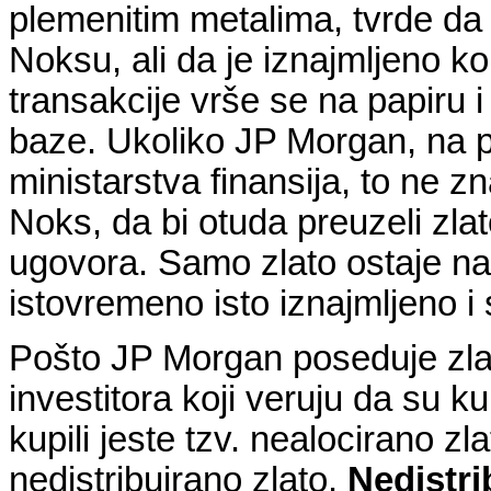
plemenitim metalima, tvrde da 
Noksu, ali da je iznajmljeno k
transakcije vrše se na papiru i 
baze. Ukoliko JP Morgan, na pr
ministarstva finansija, to ne z
Noks, da bi otuda preuzeli zlat
ugovora. Samo zlato ostaje na 
istovremeno isto iznajmljeno i
Pošto JP Morgan poseduje zlato
investitora koji veruju da su ku
kupili jeste tzv. nealocirano zl
nedistribuirano zlato.
Nedistri