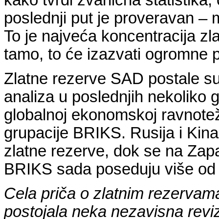
poslednji put je proveravan – 
To je najveća koncentracija zl
tamo, to će izazvati ogromne p
Zlatne rezerve SAD postale su 
analiza u poslednjih nekoliko
globalnoj ekonomskoj ravnoteži
grupacije BRIKS. Rusija i Kin
zlatne rezerve, dok se na Zap
BRIKS sada poseduju više od 2
Cela priča o zlatnim rezervama
postojala neka nezavisna revizi