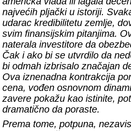
američka vlada ili lagala decen
najvećih pljački u istoriji. S
udarac kredibilitetu zemlje, d
svim finansijskim pitanjima. 
naterala investitore da obezbed
Čak i ako bi se utvrdilo da ned
bi odmah izbrisalo značajan de
Ova iznenadna kontrakcija po
cena, vođen osnovnom dinami
zavere pokažu kao istinite, po
dramatično da poraste.
Prema tome, potpuna, nezavisna