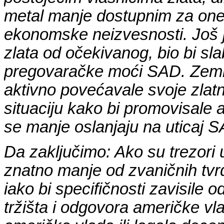
metal manje dostupnim za one 
ekonomske neizvesnosti. Još 
zlata od očekivanog, bio bi sla
pregovaračke moći SAD. Zemlje
aktivno povećavale svoje zlatne
situaciju kako bi promovisale a
se manje oslanjaju na uticaj 
Da zaključimo: Ako su trezori u
znatno manje od zvaničnih tvrdn
iako bi specifičnosti zavisile 
tržišta i odgovora američke vlad