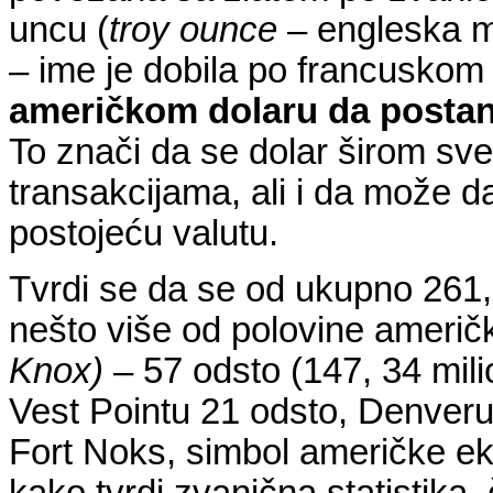
uncu (
troy ounce
– engleska m
– ime je dobila po francuskom
američkom dolaru
da posta
To znači da se dolar širom s
transakcijama, ali i da može d
postojeću valutu.
Tvrdi se da se od ukupno 261,
nešto više od polovine američk
Knox)
– 57 odsto (147, 34 mili
Vest Pointu 21 odsto, Denveru
Fort Noks, simbol američke e
kako tvrdi zvanična statistika