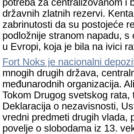
potreba za centralizovanom i
državnih zlatnih rezervi. Kent
zabrinutosti da su postojeće 
podložnije stranom napadu, s 
u Еvropi, koja je bila na ivici ra
Fort Noks je nacionalni depozit
mnogih drugih država, central
međunarodnih organizacija. Al
Tokom Drugog svetskog rata, 
Deklaracija o nezavisnosti, Us
vredni predmeti drugih vlada,
povelje o slobodama iz 13. ve