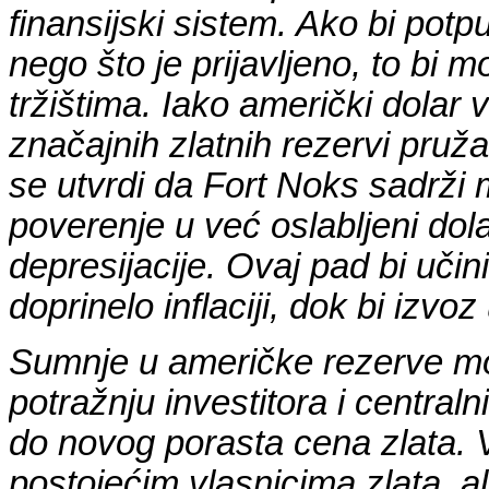
finansijski sistem. Ako bi potp
nego što je prijavljeno, to bi 
tržištima. Iako američki dolar 
značajnih zlatnih rezervi pruža
se utvrdi da Fort Noks sadrži 
poverenje u već oslabljeni dola
depresijacije. Ovaj pad bi učin
doprinelo inflaciji, dok bi izvo
Sumnje u američke rezerve m
potražnju investitora i central
do novog porasta cena zlata. Vi
postojećim vlasnicima zlata, ali