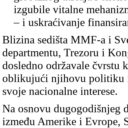
izgubile vitalne mehaniz
– i uskraćivanje finansira
Blizina sedišta MMF-a i Sv
departmentu, Trezoru i Kon
dosledno održavale čvrstu k
oblikujući njihovu politiku
svoje nacionalne interese.
Na osnovu dugogodišnjeg 
između Amerike i Evrope, 