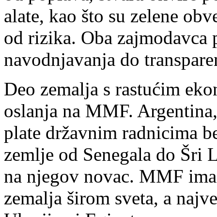
alate, kao što su zelene obv
od rizika. Oba zajmodavca p
navodnjavanja do transparen
Deo zemalja s rastućim eko
oslanja na MMF. Argentina, 
plate državnim radnicima b
zemlje od Senegala do Šri L
na njegov novac. MMF ima n
zemalja širom sveta, a najv