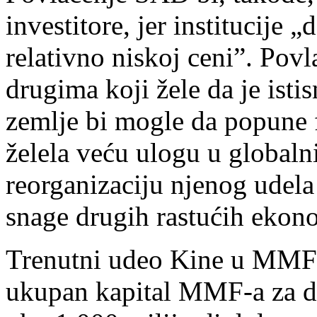
investitore, jer institucije 
relativno niskoj ceni”. Povl
drugima koji žele da je isti
zemlje bi mogle da popune f
želela veću ulogu u globalni
reorganizaciju njenog udel
snage drugih rastućih ekon
Trenutni udeo Kine u MMF-u
ukupan kapital MMF-a za da