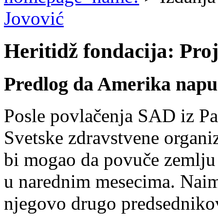
Jovović
Heritidž fondacija: Pro
Predlog da Amerika napu
Posle povlačenja SAD iz Pa
Svetske zdravstvene organi
bi mogao da povuče zemlju 
u narednim mesecima. Naime
njegovo drugo predsednikova