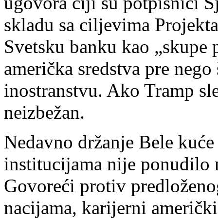
ugovora čiji su potpisnici S
skladu sa ciljevima Projek
Svetsku banku kao „skupe p
američka sredstva pre nego 
inostranstvu. Ako Tramp sle
neizbežan.
Nedavno držanje Bele kuć
institucijama nije ponudil
Govoreći protiv predložen
nacijama, karijerni američk