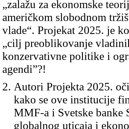
„zalažu za ekonomske teorije
američkom slobodnom tržišt
vlade“. Projekat 2025. je ko
„cilj preoblikovanje vladin
konzervativne politike i ogr
agendi”?!
Autori Projekta 2025. oč
kako se ove institucije f
MMF-a i Svetske banke S
globalnog uticaja i ekon