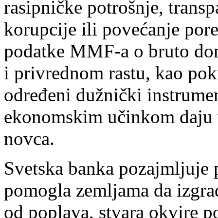
rasipničke potrošnje, transp
korupcije ili povećanje pore
podatke MMF-a o bruto dom
i privrednom rastu, kao pok
određeni dužnički instrumen
ekonomskim učinkom daju v
novca.
Svetska banka pozajmljuje 
pomogla zemljama da izgrade
od poplava, stvara okvire p