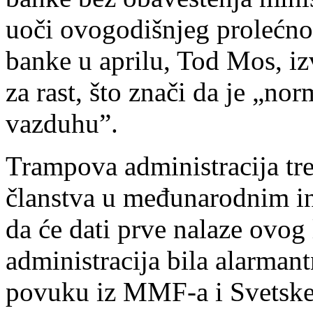
uoči ovogodišnjeg prolećn
banke u aprilu, Tod Mos, iz
za rast, što znači da je „no
vazduhu”.
Trampova administracija tr
članstva u međunarodnim ins
da će dati prve nalaze ovog 
administracija bila alarman
povuku iz MMF-a i Svetske 