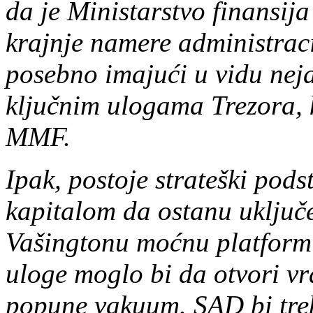
da je Ministarstvo finansij
krajnje namere administraci
posebno imajući u vidu nej
ključnim ulogama Trezora, 
MMF.
Ipak, postoje strateški pods
kapitalom da ostanu uključe
Vašingtonu moćnu platformu 
uloge moglo bi da otvori vr
popune vakuum. SAD bi treb