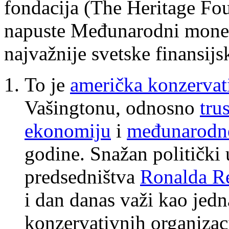
fondacija (The Heritage Fo
napuste Međunarodni monet
najvažnije svetske finansijsk
To je
američka
konzerva
Vašingtonu, odnosno
tru
ekonomiju
i
međunarodn
godine. Snažan politički 
predsedništva
Ronalda R
i dan danas važi kao jedn
konzervativnih organizac