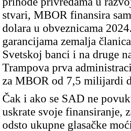
prihode privredama u razvo
stvari, MBOR finansira samu
dolara u obveznicama 2024.
garancijama zemalja članic
Svetskoj banci i na druge n
Trampova prva administracij
za MBOR od 7,5 milijardi d
Čak i ako se SAD ne povuku
uskrate svoje finansiranje, 
odsto ukupne glasačke moći