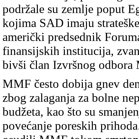
podržale su zemlje poput Eg
kojima SAD imaju strateške 
američki predsednik Foruma
finansijskih institucija, zva
bivši član Izvršnog odbor
MMF često dobija gnev de
zbog zalaganja za bolne nep
budžeta, kao što su smanjenj
povećanje poreskih prihoda.