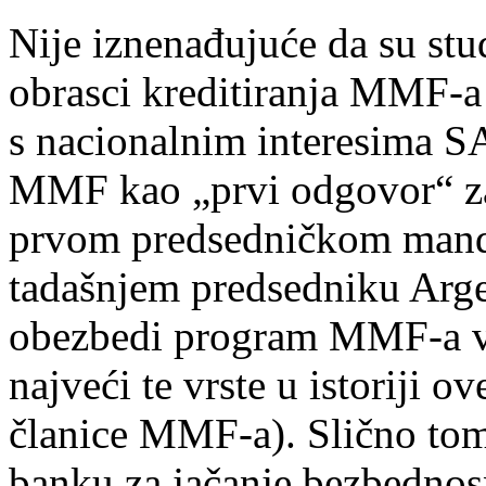
Nije iznenađujuće da su stu
obrasci kreditiranja MMF-a 
s nacionalnim interesima S
MMF kao „prvi odgovor“ za
prvom predsedničkom mand
tadašnjem predsedniku Arge
obezbedi program MMF-a vre
najveći te vrste u istoriji ov
članice MMF-a). Slično tom
banku za jačanje bezbednos