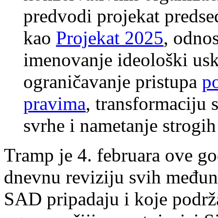
predvodi projekat predsed
kao
Projekat 2025
, odnos
imenovanje ideološki usk
ograničavanje pristupa
p
pravima
, transformaciju 
svrhe i nametanje strogi
Tramp je 4. februara ove g
dnevnu reviziju svih međun
SAD pripadaju i koje podrža