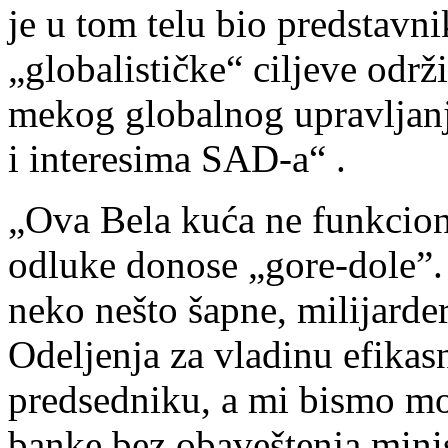
je u tom telu bio predstavn
„globalističke“ ciljeve odr
mekog globalnog upravljanja
i interesima SAD-a“ .
„Ova Bela kuća ne funkcioni
odluke donose „gore-dole”.
neko nešto šapne, milijarde
Odeljenja za vladinu efikas
predsedniku, a mi bismo mo
banke bez obaveštenja minist