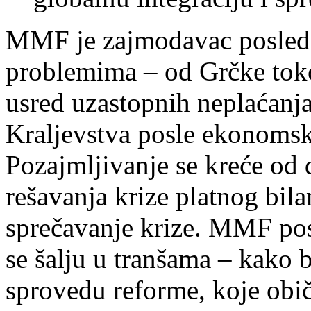
MMF je zajmodavac posledn
problemima – od Grčke toko
usred uzastopnih neplaćanja
Kraljevstva posle ekonoms
Pozajmljivanje se kreće od 
rešavanja krize platnog bilan
sprečavanje krize. MMF pos
se šalju u tranšama – kako b
sprovedu reforme, koje obi