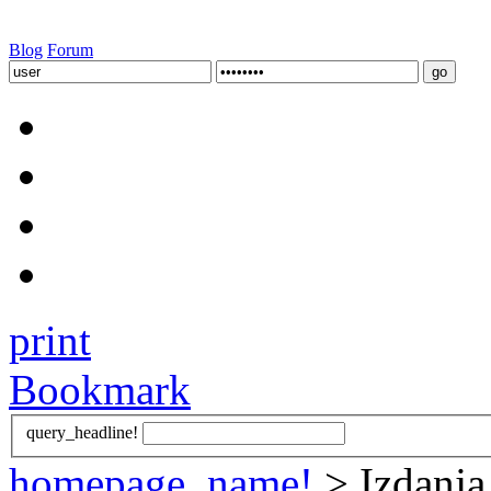
Blog
Forum
print
Bookmark
query_headline!
homepage_name!
> Izdanja