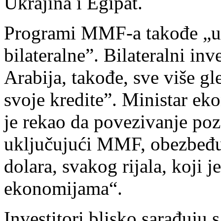
Ukrajina i Egipat.
Programi MMF-a takođe „umir
bilateralne”. Bilateralni inv
Arabija, takođe, sve više g
svoje kredite”. Ministar e
je rekao da povezivanje poza
uključujući MMF, obezbeđuj
dolara, svakog rijala, koji 
ekonomijama“.
Investitori blisko sarađuju 