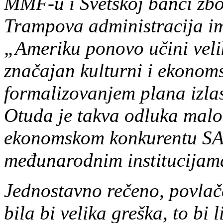
MMF-u i Svetskoj banci zbog
Trampova administracija im
„Ameriku ponovo učini veli
značajan kulturni i ekonoms
formalizovanjem plana izla
Otuda je takva odluka malo 
ekonomskom konkurentu SAD)
međunarodnim institucijam
Jednostavno rečeno, povlač
bila bi velika greška, to bi