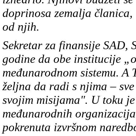
doprinosa zemalja članica,
od njih.
Sekretar za finansije SAD, S
godine da obe institucije „o
međunarodnom sistemu. A T
željna da radi s njima – sv
svojim misijama". U toku je
međunarodnih organizacija 
pokrenuta izvršnom naredb