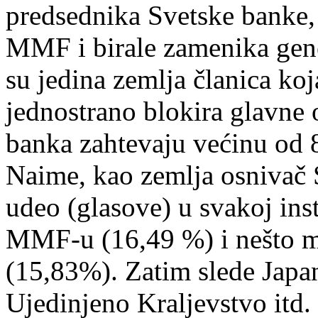
predsednika Svetske banke,
MMF i birale zamenika gen
su jedina zemlja članica ko
jednostrano blokira glavne
banka zahtevaju većinu od 
Naime, kao zemlja osnivač 
udeo (glasove) u svakoj inst
MMF-u (16,49 %) i nešto ma
(15,83%). Zatim slede Japa
Ujedinjeno Kraljevstvo itd.