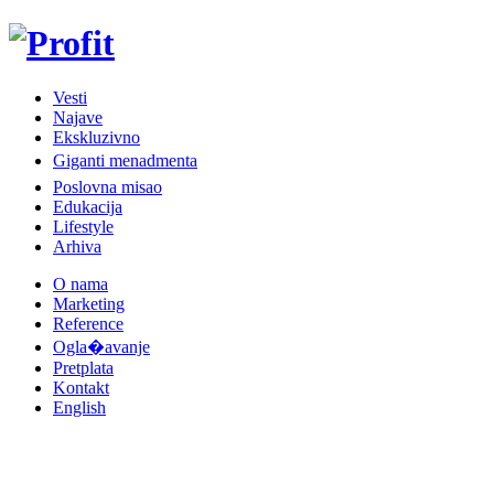
Vesti
Najave
Ekskluzivno
Giganti menadmenta
Poslovna misao
Edukacija
Lifestyle
Arhiva
O nama
Marketing
Reference
Ogla�avanje
Pretplata
Kontakt
English