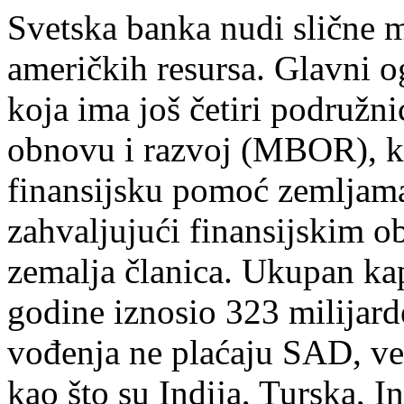
Svetska banka nudi slične 
američkih resursa. Glavni 
koja ima još četiri podružn
obnovu i razvoj (MBOR), ko
finansijsku pomoć zemljama
zahvaljujući finansijskim o
zemalja članica. Ukupan k
godine iznosio 323 milijard
vođenja ne plaćaju SAD, ve
kao što su Indija, Turska, In