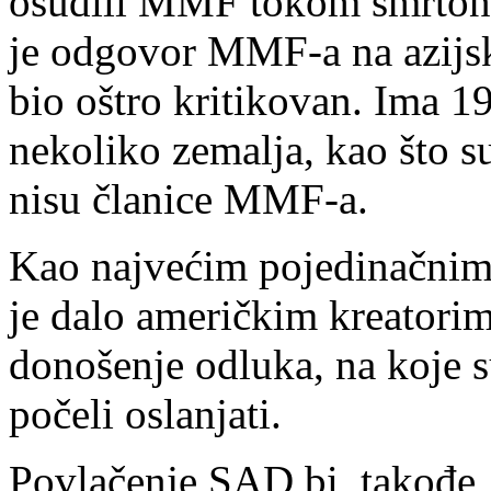
osudili MMF tokom smrtonos
je odgovor MMF-a na azijsk
bio oštro kritikovan. Ima 1
nekoliko zemalja, kao što s
nisu članice MMF-a.
Kao najvećim pojedinačnim 
je dalo američkim kreatorim
donošenje odluka, na koje s
počeli oslanjati.
Povlačenje SAD bi, takođe, 