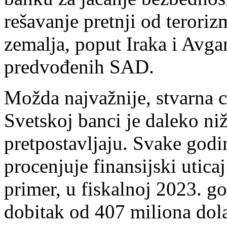
rešavanje pretnji od terori
zemalja, poput Iraka i Avga
predvođenih SAD.
Možda najvažnije, stvarna
Svetskoj banci je daleko ni
pretpostavljaju. Svake godi
procenjuje finansijski uti
primer, u fiskalnoj 2023. go
dobitak od 407 miliona dola