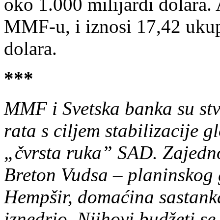
oko 1.000 milijardi dolara.
MMF-u, i iznosi 17,42 ukupn
dolara.
***
MMF i Svetska banka su stv
rata s ciljem stabilizacije 
„čvrsta ruka” SAD. Zajedno 
Breton Vudsa – planinskog 
Hempšir, domaćina sastanka
iznedrio. Njihovi budžeti s