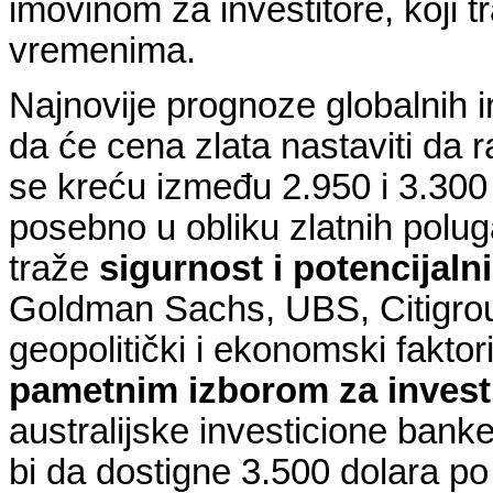
imovinom za investitore, koji t
vremenima.
Najnovije prognoze globalnih i
da će cena zlata nastaviti da 
se kreću između 2.950 i 3.300 
posebno u obliku zlatnih polug
traže
sigurnost i potencijalni
Goldman Sachs, UBS, Citigrou
geopolitički i ekonomski faktori
pametnim izborom za investi
australijske investicione bank
bi da dostigne 3.500 dolara po