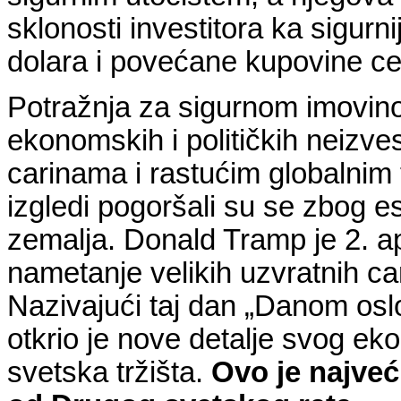
sklonosti investitora ka sigurn
dolara i povećane kupovine ce
Potražnja za sigurnom imovin
ekonomskih i političkih neizv
carinama i rastućim globalnim
izgledi pogoršali su se zbog e
zemalja. Donald Tramp je 2. ap
nametanje velikih uzvratnih ca
Nazivajući taj dan „Danom osl
otkrio je nove detalje svog e
svetska tržišta.
Ovo je najveć