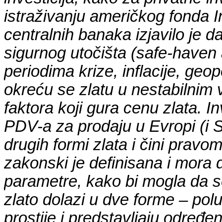
istraživanju američkog fonda 
centralnih banaka izjavilo je da 
sigurnog utočišta (safe-haven 
periodima krize, inflacije, geopo
okreću se zlatu u nestabilnim
faktora koji gura cenu zlata. I
PDV-a za prodaju u Evropi (i Srb
drugih formi zlata i čini pravo
zakonski je definisana i mora 
parametre, kako bi mogla da se
zlato dolazi u dve forme – polu
prostije i predstavljaju određen