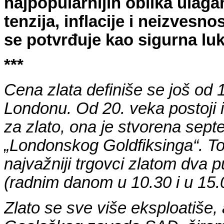
najpopularnijih oblika ulaga
tenzija, inflacije i neizvesn
se potvrđuje kao sigurna luk
***
Cena zlata definiše se još od 
Londonu. Od 20. veka postoji i
za zlato, ona je stvorena sep
„Londonskog Goldfiksinga“. To
najvažniji trgovci zlatom dva 
(radnim danom u 10.30 i u 15.0
Zlato se sve više eksploatiš