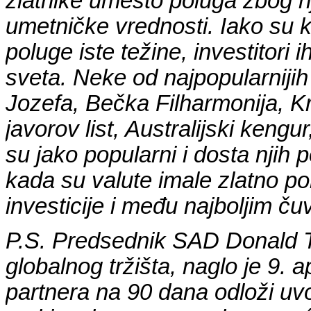
zlatnike umesto poluga zbog nji
umetničke vrednosti. Iako su 
poluge iste težine, investitori 
sveta. Neke od najpopularniji
Jozefa, Bečka Filharmonija, K
javorov list, Australijski kengu
su jako popularni i dosta njih
kada su valute imale zlatno po
investicije i među najboljim ču
P.S. Predsednik SAD Donald 
globalnog tržišta, naglo je 9. a
partnera na 90 dana odloži uvo