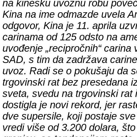
na kinesku uvoznu robu poveća
Kina na ime odmazde uvela Am
odgovor, Kina je 11. aprila uz
carinama od 125 odsto na ame
uvođenje „recipročnih“ carina 
SAD, s tim da zadržava carine
uvoz. Radi se o pokušaju da s
trgovinski rat bez presedana 
sveta, svedu na trgovinski rat
dostigla je novi rekord, jer ra
dve supersile, koji postaje sve 
vredi više od 3.200 dolara, što 