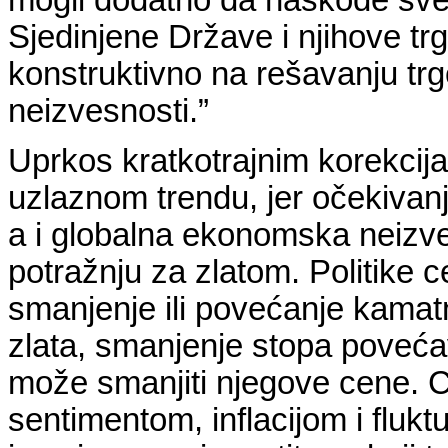
Sjedinjene Države i njihove tr
konstruktivno na rešavanju trg
neizvesnosti.”
Uprkos kratkotrajnim korekcij
uzlaznom trendu, jer očekiva
a i globalna ekonomska neizve
potražnju za zlatom. Politike 
smanjenje ili povećanje kamat
zlata, smanjenje stopa poveća
može smanjiti njegove cene. C
sentimentom, inflacijom i flukt