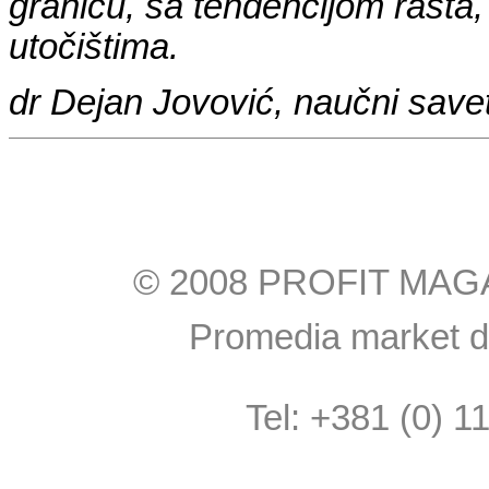
granicu, sa tendencijom rasta,
utočištima.
dr Dejan Jovović, naučni save
© 2008 PROFIT MAGAZI
Promedia market do
Tel: +381 (0) 1