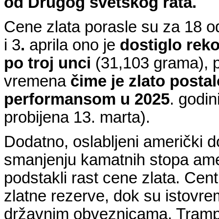
od Drugog svetskog rata.
Cene zlata porasle su za 18 o
i 3
.
aprila ono je
dostiglo rek
po troj unci
(31,103 grama), po
vremena
čime je zlato
postal
performansom u 2025
. godin
probijena 13. marta).
Dodatno, oslabljeni američki d
smanjenju kamatnih stopa amer
podstakli rast cene zlata. Cen
zlatne rezerve, dok su istovr
državnim obveznicama. Trampov