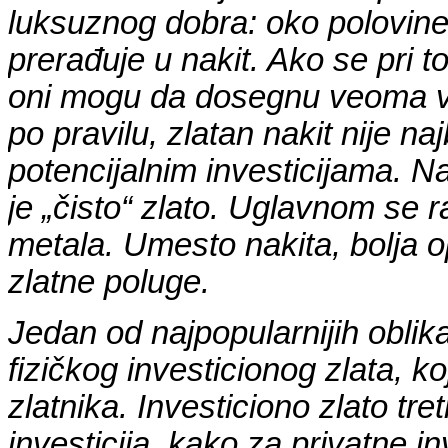
luksuznog dobra: oko polovine
prerađuje u nakit. Ako se pri 
oni mogu da dosegnu veoma vi
po pravilu, zlatan nakit nije na
potencijalnim investicijama. Na
je „čisto“ zlato. Uglavnom se 
metala. Umesto nakita, bolja op
zlatne poluge.
Jedan od najpopularnijih oblika
fizičkog investicionog zlata, ko
zlatnika. Investiciono zlato tre
investicija, kako za privatne i