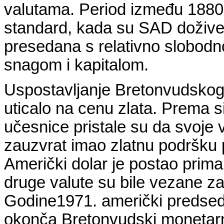
valutama. Period između 1880. 
standard, kada su SAD dožive
presedana s relativno slobod
snagom i kapitalom.
Uspostavljanje Bretonvudskog
uticalo na cenu zlata. Prema 
učesnice pristale su da svoje v
zauzvrat imao zlatnu podršku p
Američki dolar je postao prima
druge valute su bile vezane z
Godine1971. američki predsedn
okonča Bretonvudski monetarni