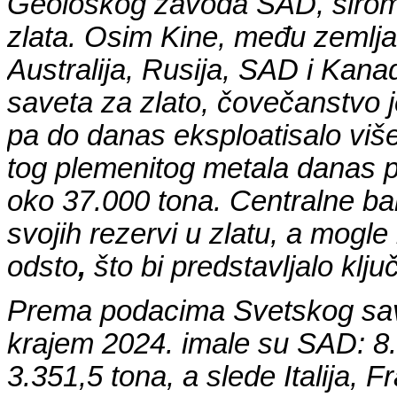
Geološkog zavoda SAD, širom 
zlata. Osim Kine, među zemlja
Australija, Rusija, SAD i Kan
saveta za zlato
, čovečanstvo je
pa do danas eksploatisalo više
tog plemenitog metala danas 
oko 37.000 tona. Centralne ba
svojih rezervi u zlatu, a mogl
odsto
,
što bi predstavljalo klj
Prema podacima Svetskog save
krajem 2024. imale su SAD: 8
3.351,5 tona, a slede Italija, 