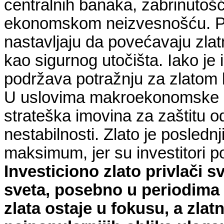
centralnih banaka, zabrinutošć
ekonomskom neizvesnošću. Pos
nastavljaju da povećavaju zlat
kao sigurnog utočišta. Iako je in
podržava potražnju za zlatom
U uslovima makroekonomske ne
strateška imovina za zaštitu o
nestabilnosti. Zlato je poslednj
maksimum, jer su investitori p
Investiciono zlato privlači 
sveta, posebno u periodima
zlata ostaje u fokusu, a zlat