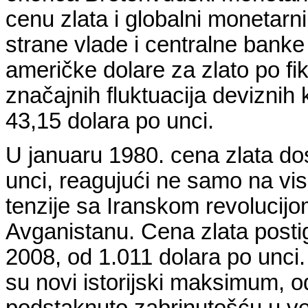
cenu zlata i globalni monetarn
strane vlade i centralne bank
američke dolare za zlato po fi
značajnih fluktuacija deviznih 
43,15 dolara po unci.
U januaru 1980. cena zlata dos
unci, reagujući ne samo na viso
tenzije sa Iranskom revolucijo
Avganistanu. Cena zlata postigla
2008, od 1.011 dolara po unci.
su novi istorijski maksimum, o