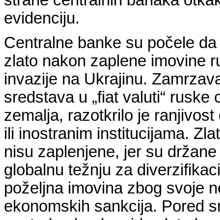
strane centralnih banaka otkak
evidenciju.
Centralne banke su počele da 
zlato nakon zaplene imovine r
invazije na Ukrajinu. Zamrzava
sredstava u „fiat valuti“ rusk
zemalja, razotkrilo je ranjivos
ili inostranim institucijama. Z
nisu zaplenjene, jer su držane
globalnu težnju za diverzifikac
poželjna imovina zbog svoje nez
ekonomskih sankcija. Pored sm