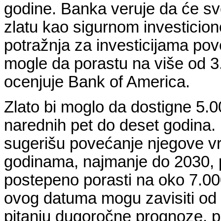
godine. Banka veruje da će sve 
zlatu kao sigurnom investicio
potražnja za investicijama pov
mogle da porastu na više od 3
ocenjuje Bank of America.
Zlato bi moglo da dostigne 5.0
narednih pet do deset godina.
sugerišu povećanje njegove vr
godinama, najmanje do 2030, 
postepeno porasti na oko 7.00
ovog datuma mogu zavisiti od r
pitanju dugoročne prognoze, p