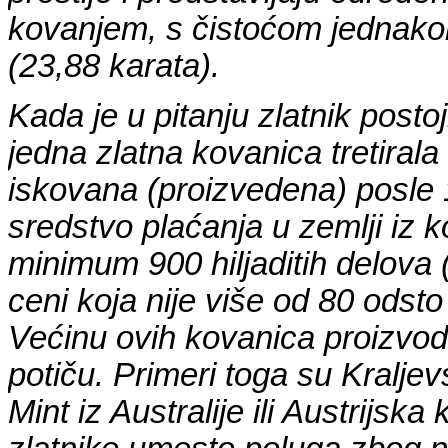
kovanjem, s čistoćom jednakom 
(23,88 karata).
Kada je u pitanju zlatnik postoj
jedna zlatna kovanica tretirala
iskovana (proizvedena) posle 18
sredstvo plaćanja u zemlji iz k
minimum 900 hiljaditih delova 
ceni koja nije više od 80 odsto
Većinu ovih kovanica proizvod
potiču. Primeri toga su Kraljev
Mint iz Australije ili Austrijska