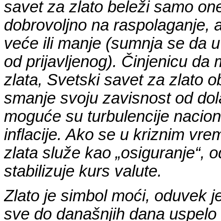
savet za zlato beleži samo one
dobrovoljno na raspolaganje, 
veće ili manje (sumnja se da 
od prijavljenog). Činjenicu d
zlata, Svetski savet za zlato 
smanje svoju zavisnost od dola
moguće su turbulencije nacion
inflacije. Ako se u kriznim v
zlata služe kao „osiguranje“,
stabilizuje kurs valute.
Zlato je simbol moći, oduvek je
sve do današnjih dana uspelo 