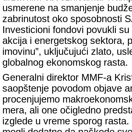
usmerene na smanjenje budžets
zabrinutost oko sposobnosti S
Investicioni fondovi povukli su 
akcija i energetskog sektora, 
imovinu”, uključujući zlato, us
globalnog ekonomskog rasta.
Generalni direktor MMF-a Krista
saopštenje povodom objave ame
procenjujemo makroekonomske i
mera, ali one očigledno predst
izglede u vreme sporog rasta. 
mogli dodatno da naškode sve