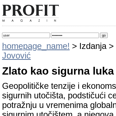
homepage_name!
> Izdanja >
Jovović
Zlato kao sigurna luka
Geopolitičke tenzije i ekonom
sigurnih utočišta, podstičući ce
potražnju u vremenima globalni
sigurnim utočištem, a njegova