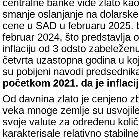
centralne banke vide zlato kao 
smanje oslanjanje na dolarske
cene u SAD u februaru 2025. b
februar 2024, što predstavlja
inflaciju od 3 odsto zabeležen
četvrta uzastopna godina u koj
su pobijeni navodi predsedn
početkom 2021. da je inflac
Od davnina zlato je cenjeno zb
veka mnoge zemlje su usvojile 
svoje valute za određenu količ
karakterisale relativno stabiln