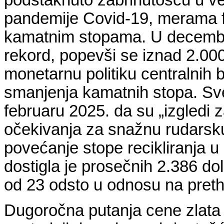
podstaknuto zabrinutošću u v
pandemije Covid-19, merama fi
kamatnim stopama. U decembru 
rekord, popevši se iznad 2.000
monetarnu politiku centralnih 
smanjenja kamatnih stopa. Sve
februaru 2025. da su „izgledi z
očekivanja za snažnu rudarsku 
povećanje stope recikliranja u
dostigla je prosečnih 2.386 do
od 23 odsto u odnosu na pret
Dugoročna putanja cene zlata