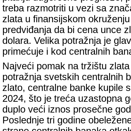
treba razmotriti u vezi sa zna
zlata u finansijskom okruženju
predviđanja da bi cena unce z
dolara. Velika potražnja je gla
primećuje i kod centralnih bana
Najveći pomak na tržištu zlat
potražnja svetskih centralni
zlato, centralne banke kupile 
2024, što je treća uzastopna g
duplo veći iznos prosečne godi
Poslednje tri godine obeležen