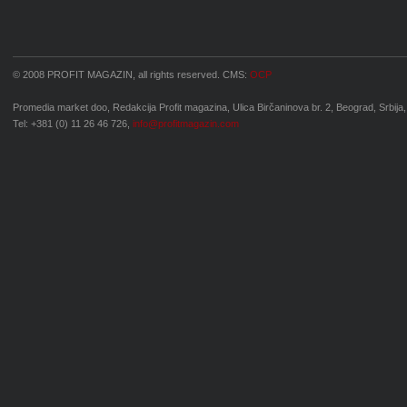
© 2008 PROFIT MAGAZIN, all rights reserved. CMS:
OCP
Promedia market doo, Redakcija Profit magazina, Ulica Birčaninova br. 2, Beograd, Srbija,
Tel: +381 (0) 11 26 46 726,
info@profitmagazin.com