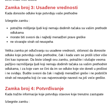
Zamka broj 3: Usađene vrednosti
Kada donosite odluke koje potvrđuju vaše prethodne
Izbegnite zamku :
potražite mišljenje ljudi koji nemaju dodirnih tačaka sa vašim prethod
odlukama
morate biti svesni da i najbolji menadžeri prave greške
ne stvarajte strah od neuspeha
Velika zamka pri odlučivanju su usađene vrednosti, sklonost da donosite
odluke koje potvrđuju vaše prethodne, čak i kada vam se prošli izbor više
čini kao ispravan. Da biste izbegli ovu zamku, potražite i slušajte veoma
pažljivo razmišljanja ljudi koji nemaju dodirnih tačaka sa vašim prethodni
odlukama, i za koje vam se čini da im se odluke koje ste doneli u prošlos
i ne sviđaju. Budite svesni da čak i najbolji menadžeri greše i ne podstičit
strah od neuspeha koji će vas najverovatnije navesti na još veće greške.
Zamka broj 4: Potvrđivanje
Kada tražite informacije koje potvrđuju stavove koje trenutno zastupate
Izbegnite zamku :