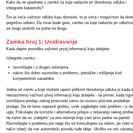
Kako da ne upadnete u zamke na koje nailazite pri donošenju odluka i
izbegnete katastrofu?
Što je veća važnost odluke koju donosite, to je veća i mogućnost da don
pogrešnu odluku. Da stvar bude gora, zamke na koje nailazite pri odlučiv
se mogu proširiti sa jedne na drugu.
Zamka broj 1: Usidravanje
Kada dajete preveliku važnost prvoj informaciji koju dobijete
Izbegnite zamku :
razmišljajte i o drugim rešenjima
nakon što dobro razmislite o problemu, potražite i mišljenje kod
kompetentnih saradnika
Jedna od zamki u koje možete upasti prilikom donošenja odluka je kada d
nesrazmernu važnost prvoj informaciji koju dobijete - na primer, kada trg
osmišljava prodaju nekog proizvoda samo na osnovu procene poslednje
prodaje. Da ne biste napravili grešku, uvek sagledajte neki problem i iz d
ugla. Pokušajte da koristite i alternativne prilaze u rešavanju nekog probl
ne samo da se „zalepite“ za ono rešenje koje vam prvo padne na pamet.
Razmišljajte o problemu pre nego što se konsultujete sa nekim, jer ćete n
način izbeći da vas automatski povedu tuđe ideje. Ukoliko se već savetuj