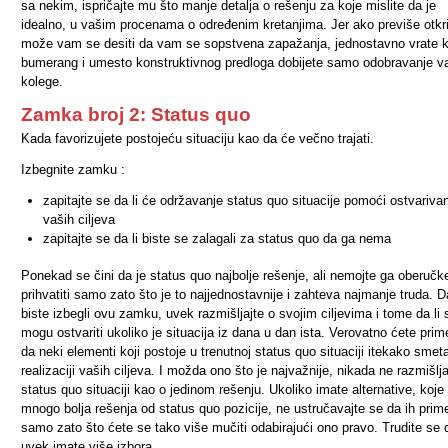
sa nekim, ispričajte mu što manje detalja o rešenju za koje mislite da je
idealno, u vašim procenama o određenim kretanjima. Jer ako previše otkri
može vam se desiti da vam se sopstvena zapažanja, jednostavno vrate 
bumerang i umesto konstruktivnog predloga dobijete samo odobravanje v
kolege.
Zamka broj 2: Status quo
Kada favorizujete postojeću situaciju kao da će večno trajati.
Izbegnite zamku :
zapitajte se da li će održavanje status quo situacije pomoći ostvariva
vaših ciljeva
zapitajte se da li biste se zalagali za status quo da ga nema
Ponekad se čini da je status quo najbolje rešenje, ali nemojte ga oberučk
prihvatiti samo zato što je to najjednostavnije i zahteva najmanje truda. D
biste izbegli ovu zamku, uvek razmišljajte o svojim ciljevima i tome da li 
mogu ostvariti ukoliko je situacija iz dana u dan ista. Verovatno ćete prime
da neki elementi koji postoje u trenutnoj status quo situaciji itekako smet
realizaciji vaših ciljeva. I možda ono što je najvažnije, nikada ne razmišlja
status quo situaciji kao o jedinom rešenju. Ukoliko imate alternative, koje
mnogo bolja rešenja od status quo pozicije, ne ustručavajte se da ih prim
samo zato što ćete se tako više mučiti odabirajući ono pravo. Trudite se 
uvek imate više izbora.