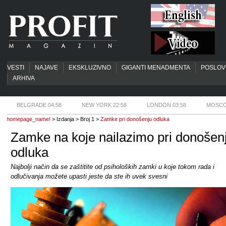
VESTI
NAJAVE
EKSKLUZIVNO
GIGANTI MENADMENTA
POSLOV
ARHIVA
BELGRADE 04:58
NEW YORK 22:58
LONDON 03:58
MOSCO
homepage_name!
> Izdanja > Broj 1 >
Zamke pri donošenju odluka
Zamke na koje nailazimo pri donošen
odluka
Najbolji način da se zaštitite od psiholoških zamki u koje tokom rada i
odlučivanja možete upasti jeste da ste ih uvek svesni