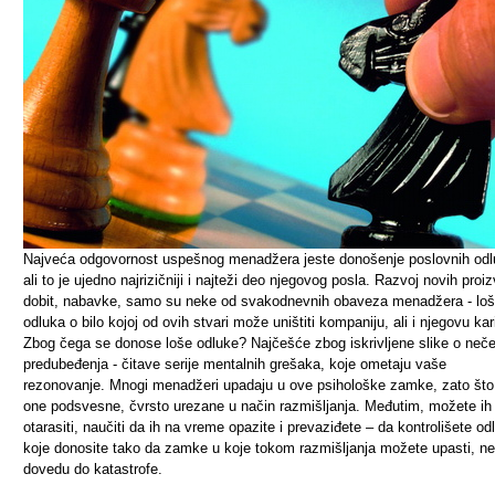
Najveća odgovornost uspešnog menadžera jeste donošenje poslovnih odl
ali to je ujedno najrizičniji i najteži deo njegovog posla. Razvoj novih proi
dobit, nabavke, samo su neke od svakodnevnih obaveza menadžera - lo
odluka o bilo kojoj od ovih stvari može uništiti kompaniju, ali i njegovu kari
Zbog čega se donose loše odluke? Najčešće zbog iskrivljene slike o neč
predubeđenja - čitave serije mentalnih grešaka, koje ometaju vaše
rezonovanje. Mnogi menadžeri upadaju u ove psihološke zamke, zato što
one podsvesne, čvrsto urezane u način razmišljanja. Međutim, možete ih
otarasiti, naučiti da ih na vreme opazite i prevaziđete – da kontrolišete od
koje donosite tako da zamke u koje tokom razmišljanja možete upasti, ne
dovedu do katastrofe.