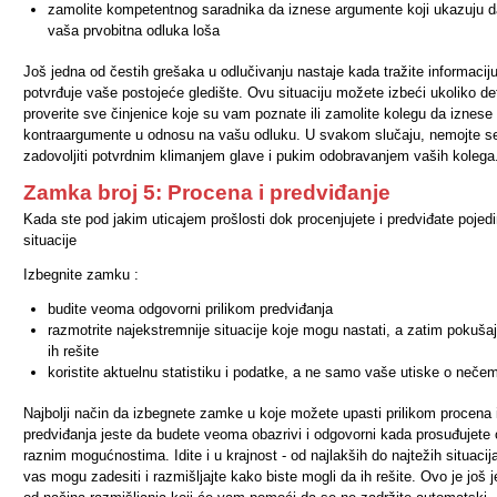
zamolite kompetentnog saradnika da iznese argumente koji ukazuju d
vaša prvobitna odluka loša
Još jedna od čestih grešaka u odlučivanju nastaje kada tražite informacij
potvrđuje vaše postojeće gledište. Ovu situaciju možete izbeći ukoliko de
proverite sve činjenice koje su vam poznate ili zamolite kolegu da iznese
kontraargumente u odnosu na vašu odluku. U svakom slučaju, nemojte s
zadovoljiti potvrdnim klimanjem glave i pukim odobravanjem vaših kolega
Zamka broj 5: Procena i predviđanje
Kada ste pod jakim uticajem prošlosti dok procenjujete i predviđate pojed
situacije
Izbegnite zamku :
budite veoma odgovorni prilikom predviđanja
razmotrite najekstremnije situacije koje mogu nastati, a zatim pokuša
ih rešite
koristite aktuelnu statistiku i podatke, a ne samo vaše utiske o neče
Najbolji način da izbegnete zamke u koje možete upasti prilikom procena 
predviđanja jeste da budete veoma obazrivi i odgovorni kada prosuđujete 
raznim mogućnostima. Idite i u krajnost - od najlakših do najtežih situacij
vas mogu zadesiti i razmišljajte kako biste mogli da ih rešite. Ovo je još 