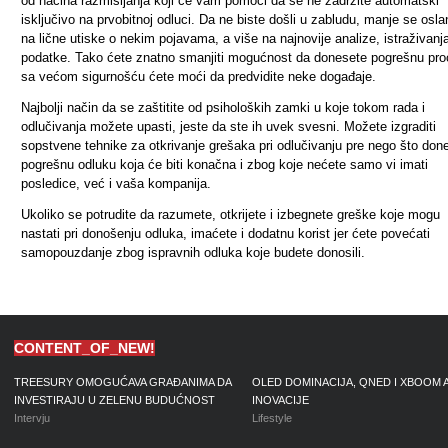
od načina razmišljanja koji će vam pomoći da se ne zadržite automatski
isključivo na prvobitnoj odluci. Da ne biste došli u zabludu, manje se oslan
na lične utiske o nekim pojavama, a više na najnovije analize, istraživanja
podatke. Tako ćete znatno smanjiti mogućnost da donesete pogrešnu pro
sa većom sigurnošću ćete moći da predvidite neke događaje.
Najbolji način da se zaštitite od psiholoških zamki u koje tokom rada i
odlučivanja možete upasti, jeste da ste ih uvek svesni. Možete izgraditi
sopstvene tehnike za otkrivanje grešaka pri odlučivanju pre nego što don
pogrešnu odluku koja će biti konačna i zbog koje nećete samo vi imati
posledice, već i vaša kompanija.
Ukoliko se potrudite da razumete, otkrijete i izbegnete greške koje mogu
nastati pri donošenju odluka, imaćete i dodatnu korist jer ćete povećati
samopouzdanje zbog ispravnih odluka koje budete donosili.
CONTENT_OF_NEW!
TREESURY OMOGUĆAVA GRAĐANIMA DA
OLED DOMINACIJA, QNED I XBOOM 
INVESTIRAJU U ZELENU BUDUĆNOST
INOVACIJE
Intervju
Lifestyle